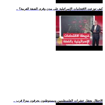
.. كيف توزعت الاقتحامات الإسرائيلية على مدن وقرى الضفة الغربية؟
.. الاحتلال يعتقل عشرات الفلسطينيين ومستوطنون يحرقون منزلا قرب