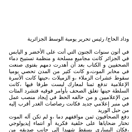
وداد الحاج/ رئيس تحرير يومية الوسط الجزائرية
في أتون سنوات الجنون التي أتت على الأخضر و اليابس
في الجزائر كانت مجاميع مسلحة و منظمة تستبيح دماء
الصحفيين و الكتاب بعد أن أهدرت دمهم بفتوى صنعت
في مخابر الموت،و كانت كثير من المدن تحصي يوميا
سقوط عشرات الزملاء ،و الزميلات ،حينها كانت الأسرة
الإعلامية تدفع ثمنا لمعارك ليست طرفا فيها ،كانت
السلطة حينها تغلق الصحف بأوامر فوقيه فتشرد المئات
من الإعلاميين و من حالفه الحظ في إيجاد منصب عمل
في منبر إعلامي جديد فكانت رصاصات الغدر أقرب إليه
من حبل الوريد
دفع الصحافيون ثمن مواقفهم دما ،و لم تكن آله الموت
تختار ضحاياها على خلفية فكرية أو انتماء إيديولوجي
،فكان اليساري يسقط شهيدا إلى جانب صديقه من