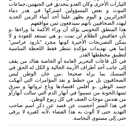
التيارات الأخرى وكان العدو يتخدنق في الجبهتين،جماعات
الموت و بعض المسؤولين اشتركوا في هدر دماء
الجزائريين و اليوم يظهر علينا أحد أنبياء الزمن الجديد
ليهدد الصحافيين بأنهم سيدفعون ثمن مواقفهم
هذا المنطق التخويني يؤكد أن وراء الأكمة ما وراءها ،و
بأن خفافيش الظلام لن تمت ،و هي تستعد للعودة و لا
يمكن التصريحات الأخيرة كونها مجرد "بارود عراسي"
إنما هي تهديدات مؤكدة تنتظر فقط اللحظة المناسبة
لتطبيق مخططها القذر
في كل قاعات التحرير العامة أو الخاصة هناك من يقف
إلى جانب أحد أطراف الأزمة الحالية و الكل له الحق في
التمسك بما يراه صحيحا ،من خان الوطن ليس
الصحافيون بل من خطط و نفذ المؤامرات التي أنهكت
جسد الوطن ،و أفلس اقتصادها وباع ثرواتها و سرق
ثمنها،الخونة من تسببوا في أنهار الدم التي سالت أنهارأو
من هندس موجات العنف في كل ربوع الوطن.
في هذا المنبر أحجمت عن قصد عن ذكر اسم صاحب
التهديد حتى لا ألوث به هذا الفضاء ،لأنه كغيره لا يرقى
حتى إلى مستوى النجاسة.