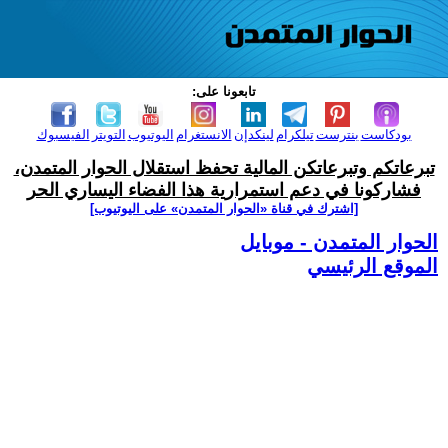
تابعونا على:
بودكاست
بنترست
تيلكرام
لينكدإن
الانستغرام
اليوتيوب
التويتر
الفيسبوك
تبرعاتكم وتبرعاتكن المالية تحفظ استقلال الحوار المتمدن،
فشاركونا في دعم استمرارية هذا الفضاء اليساري الحر
[اشترك في قناة ‫«الحوار المتمدن» على اليوتيوب]
الحوار المتمدن - موبايل
الموقع الرئيسي