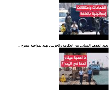
.. تجدد القصف المتبادل بين الحكومة والحوثيين يهدد بمواجهة مفتوح