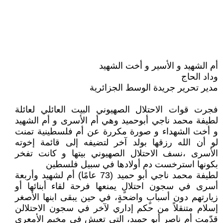
أم الشهيد و الأسير و أخت الشهيد
وداد الحاج
مدير تحرير جريدة الوسط الجزائرية
فجرت قوات الاحتلال الصهيوني البيت العائلي لعائلة
لطيفة محمد ناجي أبوحميد وهي أم الأسرى و أم الشهيد
و أخت الشهداء و صورة مكررة عن أم فلسطينية تمنت
لو أن الله رزقها بولد آخر لتضيفه إلى قائمة إخوته
الأسرى ،نسف الاحتلال الصهيوني بيتها و كانت تفخر
بكونها استرخست دم أولادها في سبيل فلسطين
لطيفة محمد ناجي أبو حميد (73 عامًا) أم لشهيد وأربعة
أسرى في سجون احتلالٍ يمنعها فرحة لقاء أبنائها أو
زيارتهم دون أسبابٍ واضحةٍ‫، في حين يبقى ابنها الأصغر
إسلام متنقلاً من حكم إداري لآخر في سجون الاحتلالن
‎قدّمت أم ناصر أبو حميد، التي تعيش في مخيم الأمعري