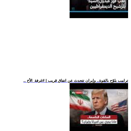
.. ترامب يلوّح بالقوة.. وإيران تتحدث عن اتفاق قريب | #غرفة_الأخ