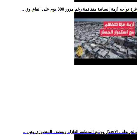
.. غزة تواجه أزمة إنسانية متفاقمة رغم مرور 300 يوم على اتفاق وق
.. بالخريطة.. الاحتلال يوسع المنطقة العازلة ويقصف المنصوري وتبن