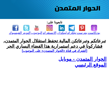
تابعونا على:
بودكاست
بنترست
تيلكرام
لينكدإن
الانستغرام
اليوتيوب
التويتر
الفيسبوك
تبرعاتكم وتبرعاتكن المالية تحفظ استقلال الحوار المتمدن،
فشاركونا في دعم استمرارية هذا الفضاء اليساري الحر
[اشترك في قناة ‫«الحوار المتمدن» على اليوتيوب]
الحوار المتمدن - موبايل
الموقع الرئيسي