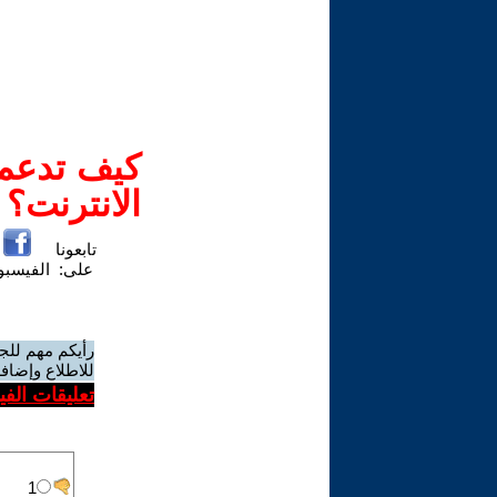
كيف تدعم-
الانترنت؟
تابعونا
على:
الفيسب
رأيكم مهم للج
للاطلاع وإضافة
تعليقات الف