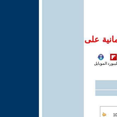
انية على
يبورد
الموبايل