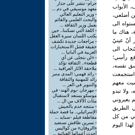
حرام- تنشر على جدار
، الأبواب
معهد موسيقي في دم ...
-
وزير التعليم العالي
ين أضلعي،
والبحث العلمي والقائم
تواه الى
بعمل وزير الثقافة ...
-
اللغة التي تسكننا.. حين
، هناك ما
يكتب اللسان سيرة العقل
أنّ عينيّ
-
مراجعات جديدة تكشف
حقيقة فشل الاستخبارات
حاب الى
الغربية في ألبانيا ...
فع رأسي؛
-
«لن نتخلى عن أي
قطعة».. الثقافة تؤكد
سق نفسه،
ملاحقة الآثار العراقية ...
، استجمعت
-
رائد فهمي: المدى منبر
رائد للمهنية والثقافة
شيت معهم
والتنوير في العر ...
-
مهرجان -يوم الهند- في
 ولا تبدو
موسكو يستعد لاستقبال
 يعيروني
مئات الآلاف من ال ...
-
منتجه خدم بالجيش
ي الطريق
الإسرائيلي.. ما قصة حملة
ني من كل
مقاطعة فيلم -سبايد ...
-
نسرين طافش تستعيد
هذا اليوم
«الروقان» من كواليس
أحدث أعمالها الغنائية ...