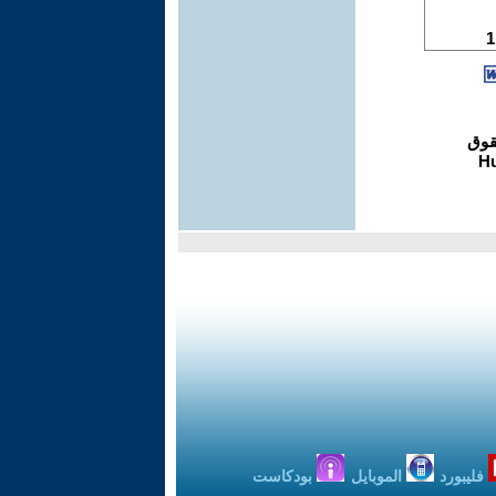
فليبورد
الموبايل
بودكاست