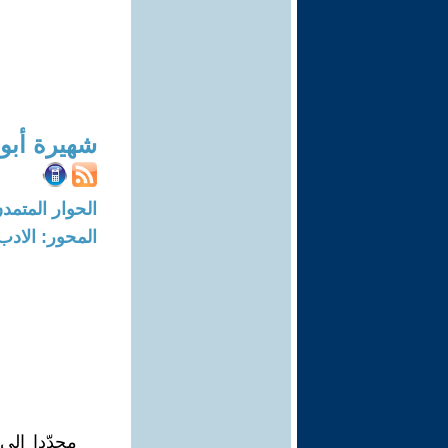
شهيرة أبو 
الحوار المتمدن-العدد: 6409 - 19
المحور: الادب
مجدّدا إل