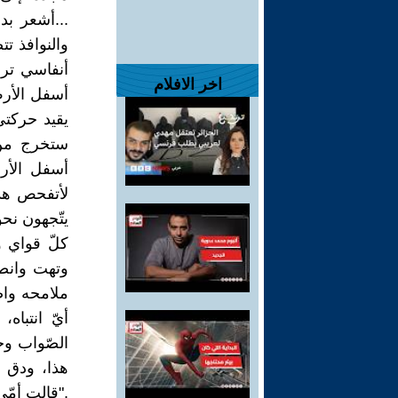
...أشعر بد
والنوافذ ت
أنفاسي تر
اخر الافلام
أسفل الأرض
يقيد حركتي
ستخرج من
أسفل الأر
لأتفحص هذ
يتّجهون نح
كلّ قواي 
وتهت وانصه
ملامحه واض
أيّ انتبا
الصّواب و
هذا، ودق ج
."قالت أمّ