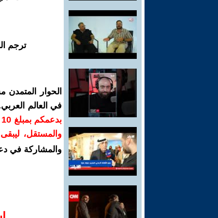
ترجم ال
الحوار المتمدن م
في العالم العربي
ب
والمستقل، ليبقى ص
والمشاركة في دع
ا‫