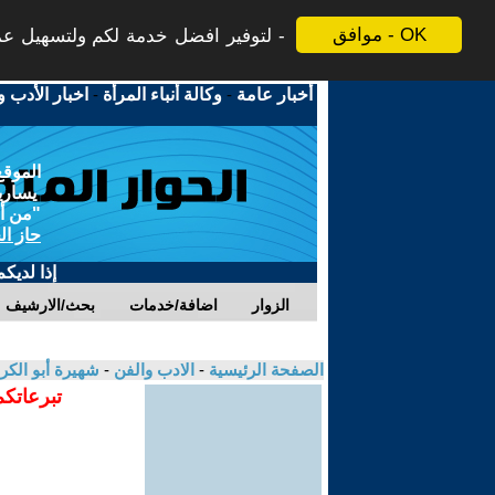
موافق - OK
لتوفير افضل خدمة لكم ولتسهيل عملي
أخبار عامة
-
وكالة أنباء المرأة
-
اخبار الأدب و
الموقع
يسارية
"من أج
حاز ال
إذا لديك
الزوار
اضافة/خدمات
بحث/الارشيف
الصفحة الرئيسية
-
الادب والفن
-
شهيرة أبو الكر
تبرعاتكم