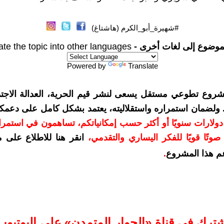
#شهيرة_أبو_الكرم (هاشتاغ)
موضوع إلى لغات أخرى -
ate the topic into other languages
Powered by
Translate
شروع تطوعي مستقل يسعى لنشر قيم الحرية، العدالة الاجتم
. ولضمان استمراره واستقلاليته، يعتمد بشكل كامل على دعمك
دعمكم بمبلغ 10 دولارات سنويًا أو أكثر حسب إمكانياتكم، تساهمون في استم
وتًا قويًا للفكر اليساري والتقدمي
،
انقر هنا للاطلاع على 
م هذا المشروع
.
شترك في قناة «الحوار المتمدن» على اليوتيوب