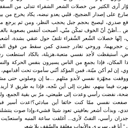
وّار أرى الكثير من خصلات الشعر الشقراء تتدلى من السقف
تصارع على إصدار الضجيج، قلبي يعدو نبضه، يكاد يخرج من ب
فع صدري، ليصبح بحجم جبل يحجب النظر، ومن ثم يرجع مس
 ...أظنّ أنّ الخوف تمكّن منّي، أصبحت أتنفس بصعوبة بالغة
، إنّها خصلات الشّعر الشّقراء تلتفّ حول عنقي بشدة، أشعر 
 حجريهما، وروحي تغادر جسدي كمن سقط من فوق السّ
ض، أستيقظت لأجد نفسي متعبة،هزيلة، بالكاد استطعت ر
ا المكان، فإذا بجمعٍ من الناس يسيرون بنفس الحركة والن
وي، إن لم أكن ميّتة، فمن المؤكد أنّني سأموت تحت أقدامهم
ووقفت مجهّزة نفسي لأبدو مثلهم ...ما إن وصلوني حتى م
رت فيما بينهم، نظرت إلى أين نتّجه، فإذا به طريق لا أريده،
حة، نفضت رأسي وعدت إلى طبيعتي، مرّ بي بقية الجمع، ولم
ه، صفعت نفسي ممّا كنت خائفا أين مبادئي؟!عدت أسير ف
حدي، وبدأت أشعر بعافيتي تعود شيئا فشيء،وإذا صوت ينتشل
دران رأسي، التفتّ لأرى... أغلقت ساعة المنبه واستعدّيت ل
ي " أنا في سريري والأبواب مغلقة والسّقف بلا شعر