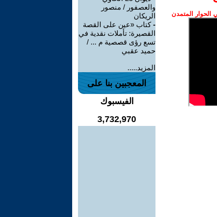
والعصفور / منصور
الحوار المتمدن
الريكان
-
كتاب «عين على القصة
القصيرة: تأملات نقدية في
تسع رؤى قصصية م ... /
حميد عقبي
المزيد.....
المعجبين بنا على
الفيسبوك
3,732,970