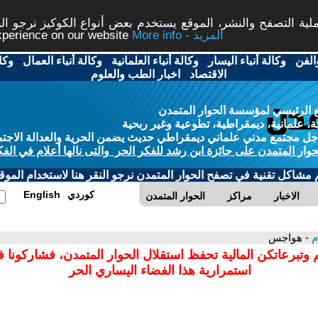
ة التصفح والنشر، الموقع يستخدم بعض أنواع الكوكيز نرجو النق
More info - المزيد
experience on our website
الفن
-
وكالة أنباء اليسار
-
وكالة أنباء العلمانية
-
وكالة أنباء العمال
-
وكا
الاقتصاد
-
اخبار الطب والعلوم
 الرئيسي لمؤسسة الحوار المتمدن
، علمانية، ديمقراطية، تطوعية وغير ربحية
ل مجتمع مدني علماني ديمقراطي حديث يضمن الحرية والعدالة الاجتم
حوار المتمدن على جائزة ابن رشد للفكر الحر والتى نالها أعلام في الفك
م مشاكل تقنية في تصفح الحوار المتمدن نرجو النقر هنا لاستخدام الموقع
كوردي
English
الاخبار
مراكز
الحوار المتمدن
م
- هواجس
 وتبرعاتكن المالية تحفظ استقلال الحوار المتمدن، فشاركونا 
استمرارية هذا الفضاء اليساري الحر