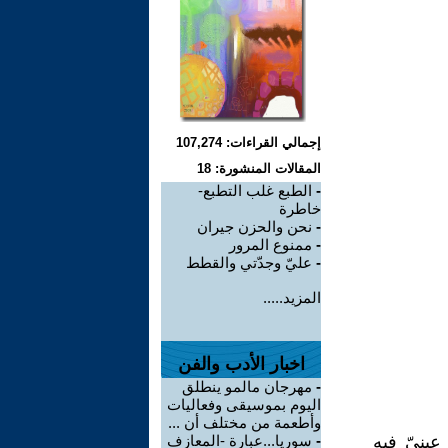
إجمالي القراءات: 107,274
المقالات المنشورة: 18
-
الطبع غلب التطبع-
خاطرة
-
نحن والحزن جيران
-
ممنوع المرور
-
عليّ وجدّتي والقطط
المزيد.....
اخبار الأدب والفن
-
مهرجان مالمو ينطلق
اليوم بموسيقى وفعاليات
وأطعمة من مختلف أن ...
ينيّ فيه
-
سوريا...عبارة -المعازف