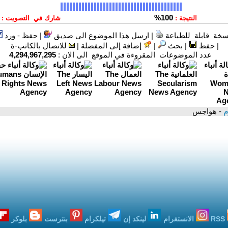
سخة قابلة للطباعة
|
ارسل هذا الموضوع الى صديق
|
حفظ - ورد
|
حفظ
|
بحث
|
إضافة إلى المفضلة
|
للاتصال بالكاتب-ة
عدد الموضوعات المقروءة في الموقع الى الان :
4,294,967,295
م
- هواجس
RSS
الانستغرام
لينكد إن
تيلكرام
بنترست
بلوكر