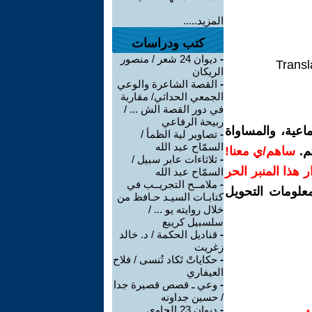
المزيد.....
كتب ودراسات
-
ديوان 24 شعر / منصور
Transl
الريكان
-
القصة الشاعرة والوعي
الجمعي الحداثي/ مقاربة
في دور القصة الش ... /
ربيحة الرفاعي
اعية، والمساواة
-
تصاوير لية الظمأ /
السمّاح عبد الله
م.
ساهم/ي معنا!
-
ثلاثاءات عابر سبيل /
رار هذا المنبر الحر
السمّاح عبد الله
-
ملامــح التجريــب في
معلومات التحويل
كتابـات السيـد حـافظ من
خلال روايته يو ... /
سلسبيل كريبع
-
قناديل الحكمة / د. خالد
زغريت
-
حكاياتْ تَكاد تُنسى / فلاح
العيفاري
-
وعي ـ قصص قصيرة جدا
/ حسين جداونه
-
ديوان 23 الحاوي