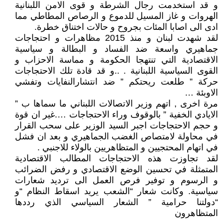
و قد استخدمت رجال الشرطة و قوى الامن اللبنانية
الهروات و غاز المسيل للدموع و الرصاص المطاطي مما
ادى الى اصابا المئات بجروح و حالات اختناق خطرة.
لقد شهدت لبنان و منذ 2015 مظاهرات و احتجاجات
جماهيري واسعة ضد الفساد و البطالة و سياسية
الاقتصادية التي تنتهجا الحكومة و مماسة الاحزاب و
القوى السياسية اللبنانية . ..و قد قادة تلك الاحتجاجات
حركة ” طلعت ريحتكم ” ضد انتشارالنفايات وتفشي
الاوبئة …
مرة اخرى , اتهم وزير الاتصالات اللبناني ما سماها ب ”
الايادي الخفية ” بالوقوف وراء الاحتجاجات ….غير ان قوة
و حجم الاحتجاجات اجبر السيد الوزير على سحب القرار
في محاولة لامتصاص الغضب الجماهيري و بعد ان فشل
في اتهام المحتجيين و المتظاهريين بالولاء للاجنبي .
لقد تجاوزت هذه الاحتجاجات المطالب الاقتصادية
المتمثلة في تحسين الوضع الاقتصادي و رفض الضرائب
و الرسوم و توفير فرص العمل الى ترديد شعارات
سياسية. وكانت شعار “الشعب يريد اسقاط النظام “و
“دولتنا حرامية ” الشعار السياسي الذي رددها
المتظاهرون