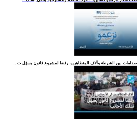
.. صدامات بين الشرطة وآلاف المتظاهرين رفضا لمشروع قانون يسهّل ت