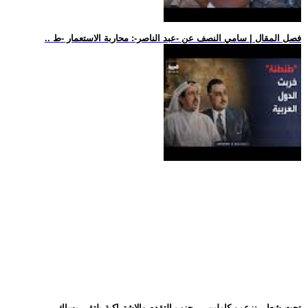
.. فصل المقال | سامي النصف عن -عبد الناصر-: محاربة الاستعمار -ط
.. تحت شعار -نزعمو كاملين-... حزب التقدم والاشتراكية يلتقي بساك