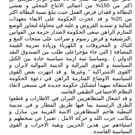
اكثر من 150% من اجمالي الانتاج المحلي و تفشي
البطالة و فقدان فرص العمل حيث تبلغ نسبة البطالة اكثر
من 20% و قد عجزت الحكومة على الايفاء بتعهدات
المالية و تسديد القروض و عليه في محاولة لتجاوز الوضع
المتازم الراهن سعى الحكومة لاصدار حزمة من القوانين
,الترشيقية و فرض رسوم و ضرائب على منتجات التبغ و
التباك و المحروقات و الكهرباء وزيادة ضريبة القيمة
المضافة ( التي جاء مؤخراعلى طلب من الصندوق النقد
الدولي ) ..وسياسيا ثمة ازمة سياسية حادة بين الكتل
السياسية و القوى اليبرالية و الدينية الموالية لايران و
“القوى الاشتراكية ” وغيرها .و قد انتهزت بعض القوى
السياسية الاوضاع المتازمة الراهن في دعوة الحكومة
للاستقالة تمهيدا لتشكيل حكومة جديدة في مسعى لانقاذ
النظام الاجتماعي الطبقي الفاسد.
و قد اشعال المتظاهريين النيران في الاطارات و قطعوا
الطرق الرئيسية بما فيها طريق المطار و في مدينية
النبطية هاجم المتظاهرين الابنية القريبة من منازل و
مكاتب حزب الله و حركة الامل , تعبيرا عن سخطهم و
استياءهم من هذين الحزبين وبقية الاحزاب و القوى
السياسية الفاسدة .