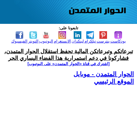
تابعونا على:
بودكاست
بنترست
تيلكرام
لينكدإن
الانستغرام
اليوتيوب
التويتر
الفيسبوك
تبرعاتكم وتبرعاتكن المالية تحفظ استقلال الحوار المتمدن،
فشاركونا في دعم استمرارية هذا الفضاء اليساري الحر
[اشترك في قناة ‫«الحوار المتمدن» على اليوتيوب]
الحوار المتمدن - موبايل
الموقع الرئيسي