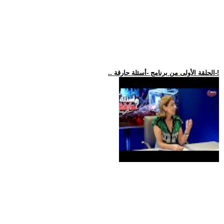
.. الحلقة الأولى من برنامج -أسئلة حارقة-!