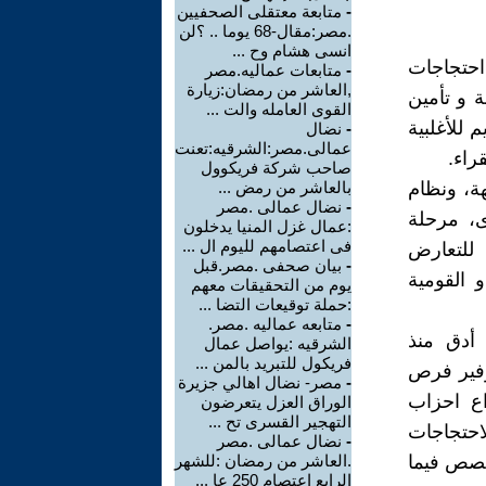
-
متابعة معتقلى الصحفيين
.مصر:مقال-68 يوما .. ؟لن
انسى هشام وح ...
احتجاجات
-
متابعات عماليه.مصر
,العاشر من رمضان:زيارة
 و تأمين
القوى العامله والت ...
 للأغلبية
-
نضال
عمالى.مصر:الشرقيه:تعنت
راء.
صاحب شركة فريكوول
هة، ونظام
بالعاشر من رمض ...
-
نضال عمالى .مصر
ى، مرحلة
:عمال غزل المنيا يدخلون
فى اعتصامهم لليوم ال ...
 للتعارض
-
بيان صحفى .مصر.قبل
 القومية
يوم من التحقيقات معهم
:حملة توقيعات التضا ...
-
متابعه عماليه .مصر.
هات الطبقية منذ 2011 وبشكل أدق منذ
الشرقيه :يواصل عمال
فريكول للتبريد بالمن ...
وفير فرص
-
مصر- نضال اهالي جزيرة
ع احزاب
الوراق العزل يتعرضون
التهجير القسرى تح ...
احتجاجات
-
نضال عمالى .مصر
حصص فيما
.العاشر من رمضان :للشهر
الرابع اعتصام 250 عا ...