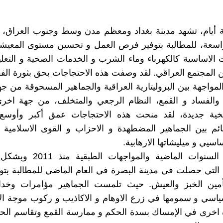
 أيام، تشهد مدينة بغداد ومعظم مدن وسط وجنوب العراق، 
اسعة، للمطالبة بتوفير فرص العمل و تحسين مستوى المعيشة
الاساسية كالكهرباء وماء الشرب و الخدمات الصحية و التعليم
 المجتمع العراقي. لقد وصفت هذه الاحتجاجات بحق بثورة الفق
مواجهة بين البروليتارية العراقية والجماهير المسحوقة من ج
الفساد و القمع، النظام الرجعي والمتخلف، من جهة اخر
يخية جديدة، لقد منحت هذه الاحتجاجات عمق أكبر وأوسع
قائم بين الجماهير المضطهدة و الاحزاب و القوى الاسلامية و
اسيي و ميليشاتها الارهابية.
إن تجارب السنوات الماضية والمواج
 التي حصلت في مدينة البصرة في العام الماضي للمطالبة بت
أمين الخبز والعيش. حيث تلمست الجماهير مؤامرات وخدا
سياسي و سمومها في زرع الاوهام و الاكاذيب و ركوب موجة ال
رة اخرى في الإمساك بسدة الحكم و ممارسة القمع وتقاسم ال