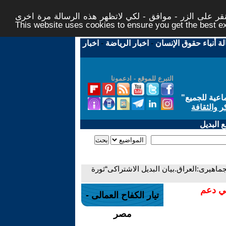
ر على الزر - موافق - لكي لاتظهر هذه الرسالة مرة اخرى -
This website uses cookies to ensure you get the best 
لة أنباء حقوق الإنسان
-
اخبار الرياضة
-
اخبار
التبرع للموقع - ادعمونا
اعية للجميع
"
ر والثقافة
 البديل
ماهيرى:العراق.بيان البديل الاشتراكى“ثورة
في دعم
تيار الكفاح العمالى -
مصر