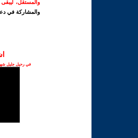
والمستقل، ليبقى ص
والمشاركة في دع
ا‫
في رحيل جليل شهبا