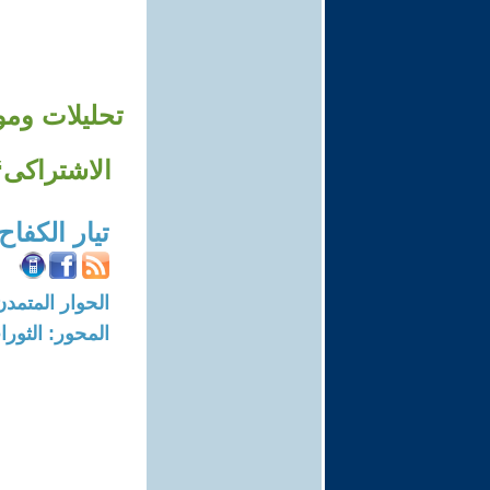
تحليلات ومو
الاشتراكى“
تيار الكفا
الحوار المتمدن-العدد: 6372 - 019
المحور: الثورا