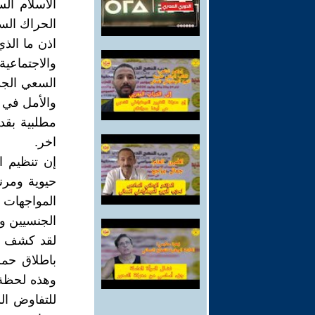
الاسلام ال
الحراك السو
اذن ما الذي
والاجتماعي
السعي الجدي
والأمل في ا
مطلبية بقدر
اخر.
إن تنظيم ا
حيوية ومرن
المواجهات
الجنسيين و
لقد كشف ال
باطلاق حمل
وهذه لحظة 
للتفاوض ال