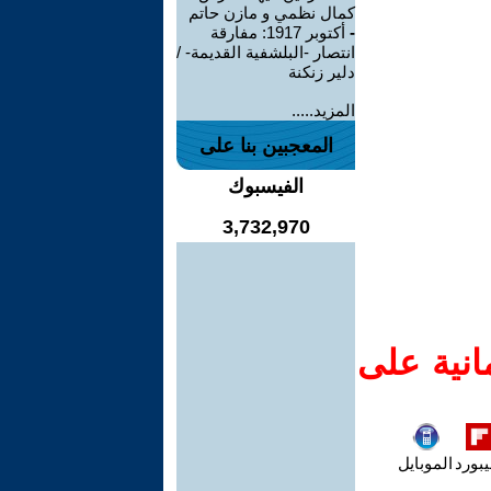
كمال نظمي و مازن حاتم
-
أكتوبر 1917: مفارقة
انتصار -البلشفية القديمة- /
دلير زنكنة
المزيد.....
المعجبين بنا على
الفيسبوك
3,732,970
انية على
يبورد
الموبايل