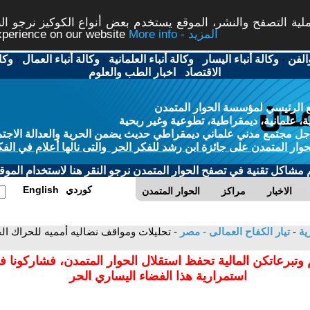
ة التصفح والنشر، الموقع يستخدم بعض أنواع الكوكيز نرجو النق
More info - المزيد
experience on our website
الفن
-
وكالة أنباء اليسار
-
وكالة أنباء العلمانية
-
وكالة أنباء العمال
-
وكا
الاقتصاد
-
اخبار الطب والعلوم
 الرئيسي لمؤسسة الحوار المتمدن
، علمانية، ديمقراطية، تطوعية وغير ربحية
ل مجتمع مدني علماني ديمقراطي حديث يضمن الحرية والعدالة الاجتم
حوار المتمدن على جائزة ابن رشد للفكر الحر والتى نالها أعلام في الفك
م مشاكل تقنية في تصفح الحوار المتمدن نرجو النقر هنا لاستخدام الموقع
كوردي
English
الاخبار
مراكز
الحوار المتمدن
رية
-
تيار الكفاح العمالى - مصر
- تحليلات ومواقف نضاليه أمميه للحراك الج
 وتبرعاتكن المالية تحفظ استقلال الحوار المتمدن، فشاركونا 
استمرارية هذا الفضاء اليساري الحر