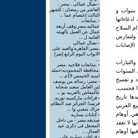
-
نضال عمالى . مصر .
العاشر من رمضان : للشهر
ن سوات و
الثالث إعتصام عما ...
دعاءاتها
-
.متابعات
عماليه.مصر:وقف أربعة
م السلاح
عمال عن العمل بالهيئه
ً ولتمارس
العامه ل ...
-
نضال عمالى
الإصابات
.مصر.القاهره:والعيد على
الابواب اليوم الرابع إضرا
...
والتيارات
-
.متابعات فلاحيه .مصر
,محافظة المحموديه:حمله
ل السنوات
امنيه الخيمس 19م ...
اد و تفسخ
-
مصر: رساله من يوسف
إبن العامل سعيد شحاته
 باعادة تجربة آذار 1991، ليس هذا فحسب،
عالمعاش بالعربيه بو ...
ها تاريخ
-
قراءات ماركسيه ثوريه.
فرنسا: الجزائر ضد النظام،
ع العربي
حراك شعبي وا ...
وهي أوهام
-
كتابات يساريه
صديقه.مصر - من داخل
ا لا تعقد
المعتقل فى ذكرى عيد
ها أوهام
العمال ...
-
قراءات يساريه على