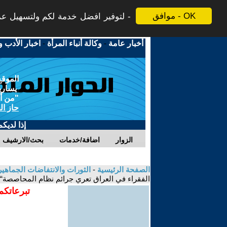
موافق - OK
لتوفير افضل خدمة لكم ولتسهيل عملي
أخبار عامة
-
وكالة أنباء المرأة
-
اخبار الأدب و
الموقع
يسارية
"من أج
حاز ال
إذا لديك
الزوار
اضافة/خدمات
بحث/الارشيف
الصفحة الرئيسية
-
الثورات والانتفاضات الجماهي
الفقراء في العراق تعري جرائم نظام المحاصصة“
تبرعاتكم