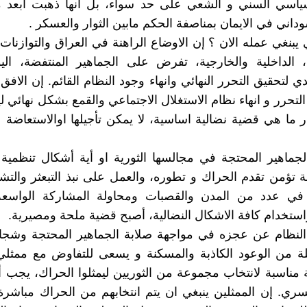
سياسي السني و الشعي على حد سواء، بل انها ذهبت أبعد 
داني في الايمان بمناصفة الحكم مابين الثوار والعسكر .
 يبنغي عمله الان ؟ إن الاوضاع الراهنة في العراق والتوازنات
ة، الداخلية والخارجية، تفرض على الجماهير المنتفضة، اليو
 لتحقيق التحرر النهائي وانهاء وجود النظام القائم. إن الاف
لتحرر و انهاء نظام الاستغلال الاجتماعي والقمع بشكل نهائي
 ما هي قضية نضالية اساسية، لا يمكن تأجيلها اوالاستعاضة ع
لجماهير المحتجة في مجالسها الثورية او أية أشكال تنظمية 
ة تؤمن تقدم الحراك و تطوره، والعمل على نبذ التبعثر وال
 في عدد من المدن والقصبات ومحاولة المشاركة الواسعة
استخدام كافة الاشكال النضالية، أصبح قضية ملحة ومصيرية.
نظام عن عجزه في مواجهة صلابة الجماهير المحتجة وشجاعت
ة من الوعود الكاذبة والمسكنة و يسعى للتفاوض مع ممثلي
مناسبة لانتخاب مجموعة من الثوريين ليمثلوا الحراك، يجب أن
سري. إن الممثلين ينبغي ان يتم انتخابهم من الحراك مباشر