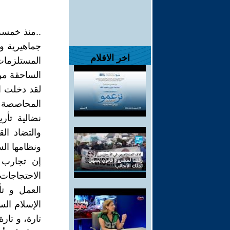
..منذ خمسة
جماهيرية و
اخر الافلام
المستلزمات 
الساحقة من
لقد دخلت ال
المحاصصة و
نضالية تأر
والتضاد ال
ونظامها الس
الاحتجاجات
العمل و ت
الإسلام ال
تارة، و تا