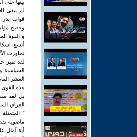
بينها على 
لم يبقى لل
قوات بدر و
وفضح مؤامر
و القوة الم
أبشع اشكال
تجاوزت الآ
لقد تميز ح
السياسية وا
العشر الماض
بل لقد سطر
العراق الس
” المتمثلة
ماضوية نقضت
أية آمال ع