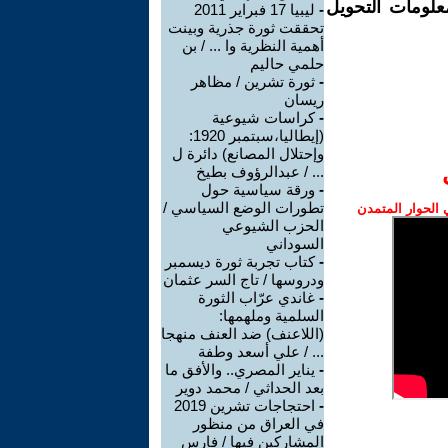
علومات التحويل
-
ليبيا 17 فبراير 2011
تحققت ثورة جذرية وبينت
أهمية النظرية وا ... / بن
حلمي حاليم
-
ثورة تشرين / مظاهر
ريسان
-
كراسات شيوعية
(إيطاليا،سبتمبر 1920:
وإحتلال المصانع) دائرة ل
... / عبدالرؤوف بطيخ
-
ورقة سياسية حول
تطورات الوضع السياسي /
الحوار المتمدن
الحزب الشيوعي
السوداني
-
كتاب تجربة ثورة ديسمبر
ودروسها / تاج السر عثمان
-
غاندي عرّاب الثورة
السلمية وملهمها:
(اللاعنف) ضد العنف منهجا
... / علي أسعد وطفة
-
يناير المصري.. والأفق ما
بعد الحداثي / محمد دوير
-
احتجاجات تشرين 2019
في العراق من منظور
المشاركين فيها / فارس