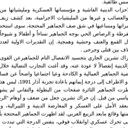
أسس طائفية.
احزاب الدينية الفاشية و مؤسساتها العسكرية ومليشياتها م
العصائب و غيرها من المليشيات الاجرامية، بعد كشف زيف ا
اتها ومساعيها في شق صف الجماهير المحتجة، سوى استخدا
فرطة و الرصاص الحي بوجه الجماهير نساءاً و أطفالا و شيوخا
 القمع والعنف وحشية وهمجية. إن التقديرات الاولية لعدد 
لاف بين قتلى وجرحى .
راك تشرين الجاري بتجسيد الانفصال التام للجماهيرعن القوى 
لدينية إنفصالاً لا عودة عنه، وقد أغنت التجارب النضالية خلا
ية الجماهير العمالية و الكادحة وعيا اجتماعيا واضحاً عن فس
هذه القوى و الاطراف إلى درجة إيمانهم
ت الجماهير الثائرة صفحات من البطولة والتفاني لم يشهد
ياسي من قبل. إن حراك تشرين جعل من ضعف و أوهام “الربي
 بعقد الأمل على العسكر و المعارضة الدينية و الليبرالية، 
ها وقائع مابعد الربيع العربي. لقد اظهرت الجماهير المحتجة بأنه
لى تحرك عسكري اوانقلاب فوقي، بنفس الدرجة التي تبددت في