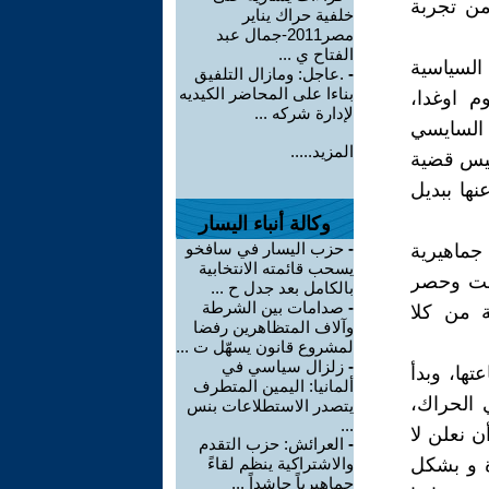
من تجربة
خلفية حراك يناير
مصر2011-جمال عبد
الفتاح ي ...
 السياسية
-
.عاجل: ومازال التلفيق
بناءا على المحاضر الكيديه
م اوغدا،
لإدارة شركه ...
ق السايسي
المزيد.....
 ليس قضية
نها ببديل
وكالة أنباء اليسار
-
حزب اليسار في سافخو
جماهيرية
يسحب قائمته الانتخابية
تشت وحصر
بالكامل بعد جدل ح ...
-
صدامات بين الشرطة
 من كلا
وآلاف المتظاهرين رفضا
لمشروع قانون يسهّل ت ...
-
زلزال سياسي في
ها، وبدأ
ألمانيا: اليمين المتطرف
 الحراك،
يتصدر الاستطلاعات بنس
...
 نعلن لا
-
العرائش: حزب التقدم
ة و بشكل
والاشتراكية ينظم لقاءً
جماهيرياً حاشداً ...