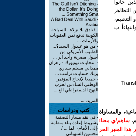
ين خانوا
The Gulf Isn’t Ditching
-
the Dollar. It’s Doing
ن التظاهر
Something Sma ...
 التنظيم،
A Bad Deal With Saudi
-
Arabia
نتهاءاً ب
-
فنادق بلا نزلاء.. السياحة
الكوبية تدفع ثمن العقوبات
والأزمات ...
-
من هو عبدول السيد؟...
الطبيب الأمريكي من
أصول مصرية وأحد أبر ...
-
انتخابات نيويورك - زهران
ممداني مسلم يساري
يربك حسابات ترامب ...
-
جميعا لإنجاح المؤتمر
Transl
الوطني السادس لحزب
النهج الديمقراطي الع ...
المزيد.....
كتب ودراسات
عية، والمساواة
-
في نقد مسار التصفية
م.
ساهم/ي معنا!
وشروط إعادة بناء منظمة
-إلى الأمام- الما ... /
ار هذا المنبر الحر
محسين الشهباني