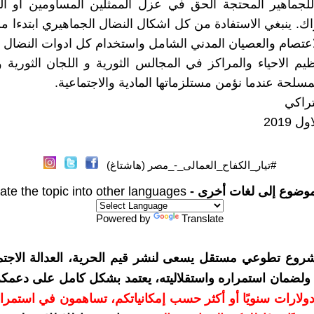
لجماهير المحتجة الحق في عزل الممثلين المساومين او الذ
ك. ينبغي الاستفادة من كل اشكال النضال الجماهيري ابتدءا م
اعتصام والعصيان المدني الشامل واستخدام كل ادوات النضال و
ظيم الاحياء والمراكز في المجالس الثورية و اللجان الثورية وا
لمسلحة عندما نؤمن مستلزماتها المادية والاجتماعية.
تراكي
#تيار_الكفاح_العمالى_-_مصر (هاشتاغ)
موضوع إلى لغات أخرى -
ate the topic into other languages
Powered by
Translate
شروع تطوعي مستقل يسعى لنشر قيم الحرية، العدالة الاجتما
. ولضمان استمراره واستقلاليته، يعتمد بشكل كامل على دعمك
دعمكم بمبلغ 10 دولارات سنويًا أو أكثر حسب إمكانياتكم، تساهمون في استمر