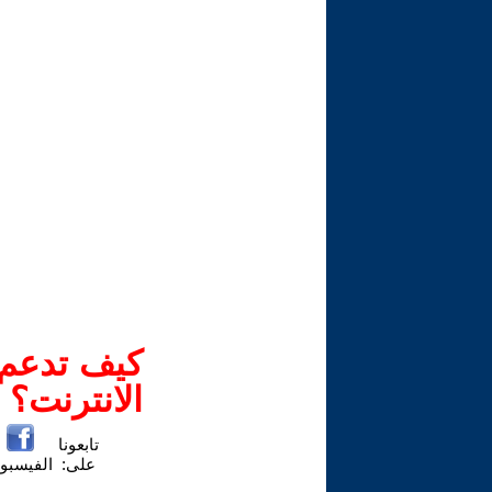
كيف تدعم-ي
الانترنت؟
تابعونا
على:
الفيسبو