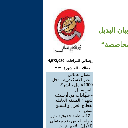
ان البديل
لمحاصصة“
إجمالي القراءات: 4,673,020
المقالات المنشورة: 535
-
نضال عمالى
.مصر.الاسكندريه : دخل
1300عامل بالشركه
العربيه لل ...
-
شهادات من أرشيف
شهداء الطبقه العامله
بقطاع الغزل والنسيج
بمص ...
-
12 منظمة حقوقية تدين
حملة القبض ضد معتقلي
(الأمل).. لإجهاض ت ...