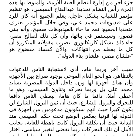
جزء آخر من إدارة النظام الغبية للأزمة، والمنوط بها هذه
المرة رأس النظام تحديدا عبدالفتاح السيسي، هو تنظيم
مؤتمر للشباب بشكل عاجل، يعلم الجميع أنه كان للرد
على فيديوهات محمد علي، وفي خلال المؤتمر يعترف
متحديا الجميع: نعم ما جاء بالفيديوهات صحيح، وأنه يبني
قصور، وسيستمر في بنائها، وأن كل ذلك لصالح مصر،
جاء ذلك بشكل كاريكاتوري ليضرب مقولاته المتكررة أن
كل ما يفعله من انتهاكات، والآن كفساد مفضوح هو
“علشان مصر، علشان بناء الدولة”.
سبب آخر وربما هام، أدى لاستجابة الناس للدعوات
بالتظاهر، هو الجو العام الموحي بوجود صراع بين الأجهزة
وأن هناك أجهزة لها وزن داخل الدولة المصرية تساند
محمد علي بل وربما تحركه وتناوئ السيسي، وهو ما
أعطى أملا، دائما ما كان هاما، ليعطي الناس دافعا
للتحرك والنزول للشارع، حيث أن ثمن النزول الشارع لن
يكون كبيرا حيث أنهم سيكونون مدعومين من أجهزة في
الدولة لها قوتها بعكس الوضع تحت حكم السيسي منذ
البداية حيث أن تكلفة النزول كانت باهظة للغاية، بجانب
الأمل أن تلك التحركات ربما تفضي لتغيير سياسي، اختار