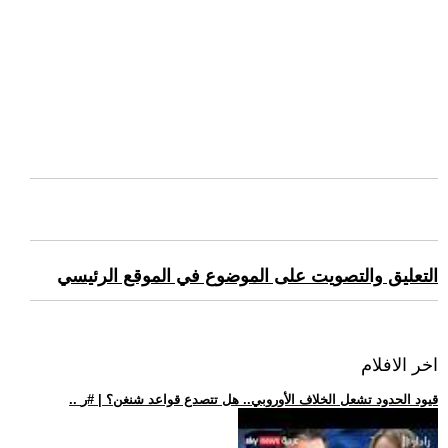
التعليق والتصويت على الموضوع في الموقع الرئيسي
اخر الافلام
.. قيود الحدود تشعل الخلاف الأوروبي.. هل تتصدع قواعد شنغن؟ | #ر