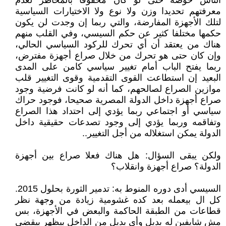
الناس خوضه حتى لو كان محفوفا بالمخاطر لعدم
معرفتهم تحديدا وزن ولا نوع ولا الاختيارات السياسية
لتلك الأجهزة المفارضة، والتي ربما إن وجدت لن يكون
حكمها مختلفا كثير عن حكم السيسي، وفي القلب منهم
هناك من يعتقد أن أي تحرك للركود السياسي الحالي،
وإن كان حتى هو تحرك من خلال صراع أجهزة مفترض،
ربما يفتح الباب أمام تغيير سياسي كامن على المدى
البعيد إن استطاعت القوى التقدمية وقوى التغيير قلب
موازين الصراع لصالحهم، كما أنه لو كانت فرضية وجود
صراع أجهزة داخل الدولة المصرية صحيحا، فوجود حراك
سياسي أو اجتماعي ربما يؤدي إلى احتداد هذا الصراع
وتفاقمه وربما يؤدي إلى وجود تصدعات حقيقية داخل
الدولة يمكن استغلاله من أجل التغيير..
ولكن يبقى السؤال: هل هناك فعلا صراع بين أجهزة
الدولة؟ صراع أجهزة وانقلاب؟
‏السيسي أدى دوره المنوط به: تدمير الثورة بحلول 2015.
كل ال بيعمله بعد كده غشومية زيادة من وجهة نظر
قطاعات من الطبقة الحاكمة والبعض في الأجهزة، بس
مش شايفين له بديل وأي بديل من الداخل بيظهر بيقضي