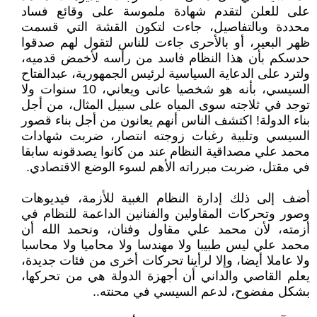
على للعلن لتقدم شهادة ملموسة على وقائع فساد
محددة وبالتفاصيل، جاءت لتكون القشة التي قسمت
ظهر البعير، أو بالأحرى جاءت للناس لتقول لهم صدقوا
حدسكم بأن هذا النظام فاسد من رأسه لأخمض قدميه،
ولترد على الدعاية السياسية لرئيس الجمهورية، عبدالفتاح
السيسي، بأنه هو شخصيا عانى ويعاني، 10 سنوات ولا
توجد في ثلاجته سوى المياه على سبيل المثال، من أجل
بناء الدولة! اكتشف الناس أنهم يعانون من أجل بناء قصور
السيسي وتلبية رغبات زوجته انتصار، ضربت شهادات
محمد علي مصداقية النظام عند من كانوا يصدقونه سابقا
في مقتل، ضربت مبرراته الأهم لسوء الوضع الاقتصادي.
أضف إلى ذلك إدارة النظام الغبية للأزمة، فيديوهات
وصور وتحركات المقاولين والفنانين الداعمة للنظام في
أزمته، لأن محمد علي مقاول وفنان، ونحمد الله أن
محمد علي ليس طبيبا ولا مهندسا ولا محاميا ولا محاسبا
ولا عاملا أيضا، وإلا لرأينا تحركات أخرى من فئات جديدة،
يعلم القاصي والداني أن أجهزة الدولة هي من تحركها،
بشكل مفضوح، لدعم السيسي في محنته..