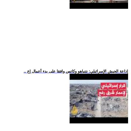
.. إذاعة الجيش الإسرائيلي: نتنياهو وكاتس وافقا على بدء أعمال إع