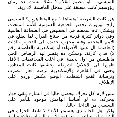
السيسي… أو تنظيم انقلاب؟ نشك بشده. ده زمان
رؤوسهم كانت متعلقة على مدخل العاصمة الإدارية.
هل كانت الشرطة “متساهلة” مع المتظاهرين؟ السيسي
رايح نيويورك يحضر الجمعية العمومية للأمم المتحدة،
وبشكل عام سمعته في الحضيض في الصحافة العالمية
وفي دوائر كتيرة قريبة من صناع القرار. لما يطلع في
الأمم المتحدة وفيه مجزرة جديدة في التحرير بالذات
(العاصمة ال عليها الأضواء) أو إسكندرية (العاصمة رقم
2) فدي كارثة. وممكن ده يفسر ليه الرصاص الحي
ماطلعش من أول لحظة. في أغلب المحافظات (الأقل
ظهورا في الإعلام) الشرطة وحشيتها كانت المعتادة،
وحتى في القاهرة والإسكندرية برضه الغاز إتضرب
وترسانة القمع اشتغلت.. الوضع مكنش وردي على
الإطلاق.
مش لازم كل تحرك بيحصل حاليا في الشارع يبقى جهاز
بيحركه، ده لو أساسا الهامش موجود للتآمر على
السيسي من الداخل حاليا.
ولكن هل الحالة دي هتسمتر للأبد؟ لا طبعا، الحراك في
الشارع لو تصاعد أو تعمقت الأزمة السياسية/الاقتصادية