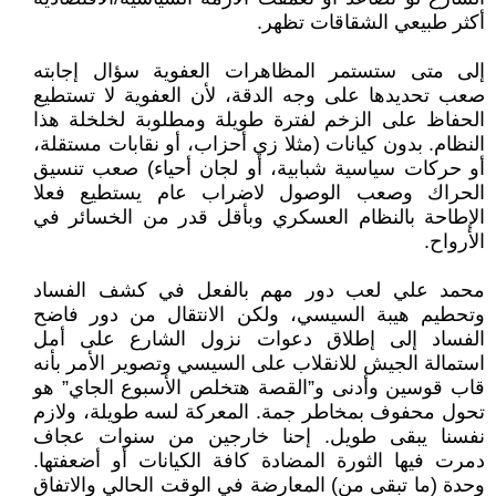
أكثر طبيعي الشقاقات تظهر.
إلى متى ستستمر المظاهرات العفوية سؤال إجابته
صعب تحديدها على وجه الدقة، لأن العفوية لا تستطيع
الحفاظ على الزخم لفترة طويلة ومطلوبة لخلخلة هذا
النظام. بدون كيانات (مثلا زي أحزاب، أو نقابات مستقلة،
أو حركات سياسية شبابية، أو لجان أحياء) صعب تنسيق
الحراك وصعب الوصول لاضراب عام يستطيع فعلا
الإطاحة بالنظام العسكري وبأقل قدر من الخسائر في
الأرواح.
محمد علي لعب دور مهم بالفعل في كشف الفساد
وتحطيم هيبة السيسي، ولكن الانتقال من دور فاضح
الفساد إلى إطلاق دعوات نزول الشارع على أمل
استمالة الجيش للانقلاب على السيسي وتصوير الأمر بأنه
قاب قوسين وأدنى و”القصة هتخلص الأسبوع الجاي” هو
تحول محفوف بمخاطر جمة. المعركة لسه طويلة، ولازم
نفسنا يبقى طويل. إحنا خارجين من سنوات عجاف
دمرت فيها الثورة المضادة كافة الكيانات أو أضعفتها.
وحدة (ما تبقى من) المعارضة في الوقت الحالي والاتفاق