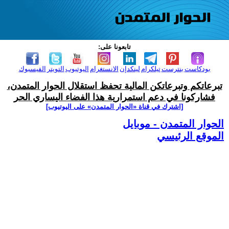
تابعونا على:
بودكاست
بنترست
تيلكرام
لينكدإن
الانستغرام
اليوتيوب
التويتر
الفيسبوك
تبرعاتكم وتبرعاتكن المالية تحفظ استقلال الحوار المتمدن،
فشاركونا في دعم استمرارية هذا الفضاء اليساري الحر
[اشترك في قناة ‫«الحوار المتمدن» على اليوتيوب]
الحوار المتمدن - موبايل
الموقع الرئيسي