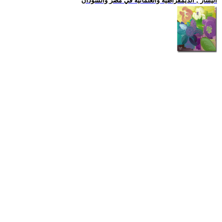
اليسار , الديمقراطية والعلمانية في مصر والسودان