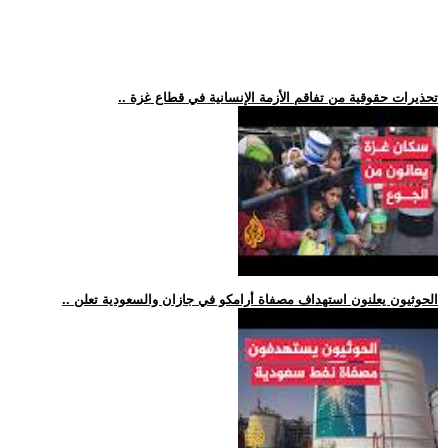
.. تحذيرات حقوقية من تفاقم الأزمة الإنسانية في قطاع غزة
.. الحوثيون يعلنون استهداف مصفاة أرامكو في جازان والسعودية تعلن