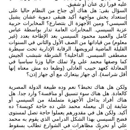
عليه فورا زي عنان أو شفيق.
السؤال بقى: هل هناك أي جناح من النظام حاليا على
إستعداد يخش مواجهة أكيد هتبقى دموية عشان يشيل
السيسي؟ ومين الأجهزة ال بتتصارع؟ المخابرات حربية
عزبة السيسي. المخابرات العامة تدار بواسطة عباس
كامل والعميد محمود السيسي بعد الإطاحة بعدد (غير
معلوم) من قياداتها من الصف الأول والثاني في السنوات
القليلة الماضية لترويضها. الرقابة الإدارية تحت سيطرة
مصطفى السيسي. الداخلية؟ الشرطة شبشب الجيش
كما وصفها محمد علي ولا تملك حاليا وزنا سياسيا في
المعادلة كعهد حبيب العادلي (وطبعا ده مش معناه إنها
أقل شراسة). أي جهاز بيتعارك مع أي جهاز إذن؟
ولكن هل هناك تخبط؟ نعم وده طبيعة الدولة المصرية
كالعادة. هل هناك سوء تنسيق أو منافسة؟ وارد جدا. هل
هناك أفراد بداخل الأجهزة متململة من السيسي أو
شايفة إن ال بيعمله محمد علي ده حاجة كويسة؟ ده
أكيد. ولكن هل في مقدورهم يعملوا حاجة تصل لمستوى
فضح السيسي بهذا الشكل الدرامي الذي يقوم به محمد
علي أو تحريك مظاهرات في الشوارع تطالب بسقوط