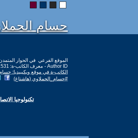
حسام الحملا
الموقع الفرعي في الحوار المتمدن: ps://www.ahewar.org/m.asp?i=11531
Author ID - معرف الكاتب-ة: 11531
الكاتب-ة في موقع ويكيبيديا: حسام
#حسام_الحملاوي (هاشتاغ)
تكنولوجيا الاتص