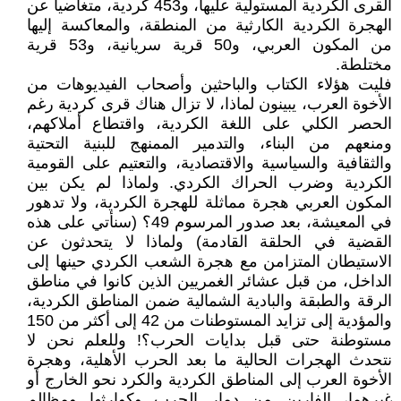
القرى الكردية المستولية عليها، و453 كردية، متغاضياً عن
الهجرة الكردية الكارثية من المنطقة، والمعاكسة إليها
من المكون العربي، و50 قرية سريانية، و53 قرية
مختلطة.
فليت هؤلاء الكتاب والباحثين وأصحاب الفيديوهات من
الأخوة العرب، يبينون لماذا، لا تزال هناك قرى كردية رغم
الحصر الكلي على اللغة الكردية، واقتطاع أملاكهم،
ومنعهم من البناء، والتدمير الممنهج للبنية التحتية
والثقافية والسياسية والاقتصادية، والتعتيم على القومية
الكردية وضرب الحراك الكردي. ولماذا لم يكن بين
المكون العربي هجرة مماثلة للهجرة الكردية، ولا تدهور
في المعيشة، بعد صدور المرسوم 49؟ (سنأتي على هذه
القضية في الحلقة القادمة) ولماذا لا يتحدثون عن
الاستيطان المتزامن مع هجرة الشعب الكردي حينها إلى
الداخل، من قبل عشائر الغمريين الذين كانوا في مناطق
الرقة والطبقة والبادية الشمالية ضمن المناطق الكردية،
والمؤدية إلى تزايد المستوطنات من 42 إلى أكثر من 150
مستوطنة حتى قبل بدايات الحرب؟! وللعلم نحن لا
نتحدث الهجرات الحالية ما بعد الحرب الأهلية، وهجرة
الأخوة العرب إلى المناطق الكردية والكرد نحو الخارج أو
غيرهما، الفارين من دمار الحرب وكوارثها ومظالم