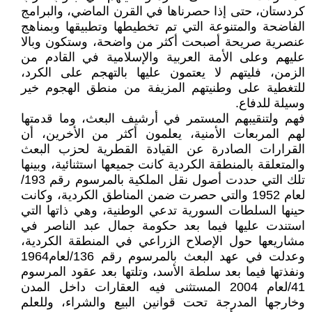
كردستان، حتى إذا حصرناها في القرن الماضي، والبرامج
الفاضحة والمتنوعة التي تم تخطيطها وتطبيقها وبمناهج
عنصرية صريحة أصبحت أكثر من واضحة، وستكون وبالا
عليهم وعلى الأمة العربية والإسلامية في القادم من
الزمن، فليتهم لا يعتمون عليها بالتهجم على الكرد،
للتغطية على وطنيتهم المزيفة من منطق الهجوم خير
وسيلة للدفاع.
فهم ولتنقيبهم المستمر في أرشيف البعث، وما قدمتها
لهم المربعات الأمنية، يعلمون أكثر من الأخرين، أن
القرارات الصادرة عن القيادة القطرية لحزب البعث
والمتعلقة بالمنطقة الكردية كانت جميعها استثنائية، وبينها
تلك التي حددت أصول نقل الملكية بالمرسوم رقم 193/
لعام 1952 والتي حصرت ضمن المناطق الكردية، وكانت
حينها السلطات السورية تدعي الوطنية، وهي ذاتها التي
استندت عليها فيما بعد حكومة جمال عبد الناصر في
مشاريعها حول الإصلاح الزراعي في المنطقة الكردية،
وعدلت في عهد البعث بالمرسوم رقم 136/لعام1964
ونفذتها فيما بعد سلطة الأسد، وتلتها بعد عقود المرسوم
41/لعام 2004 المستثنى فيه العقارات داخل المدن
وخارجها المدرجة تحت قوانين البيع والشراء، وللعلم