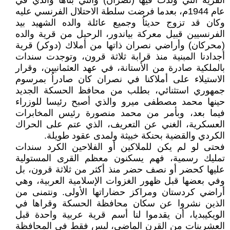
القرية التي ولدت فيها (نصران) والتي بناها والدي في
عام 1944م، بعدما فرضت سلطة الاحتلال الفرنسي عليه
وكان قد تزوج حديثاُ وجميع عائلة والده الشهيد بيد
الفرنسيين قبيل معركة بياندور، الرحيل من قرية والده
(محركان) وأراضي نصران ذاتها من أملاك (دوكر) قرية
أجدادنا المبنية منذ قرابة ثلاثة قرون، وتوجدت سندات
بالملكية صادرة من الأستانة، في عهد العثمانيين، وقرار
الاستيلاء على أملاكنا في نصران كان صادراُ بمرسوم
جمهوري استثنائي، بطلب من محافظ الحسكة الجديد
حينها محمد مصطفى ميرو والذي أصبح رئيسا للوزراء
فيما بعد، وبأمر من محمد منصورة رئيس المخابرات
العسكرية، الغني عن التعريف، الذي عتم على الحراك
الكردي والقضية بحنكة خبيثة ولمدى عقود طويلة.
فحتى لو لم يكن للملاكين أو الفلاحين الكرد سندات
تمليك رسمية، فهم يسكنون معظم القرى المستولية
عليها كحضر أو نصف حضر منذ أكثر من ثلاثة قرون، بل
وفي بعضها قبل ظهور الغزوات الإسلامية العربية، وهي
أراضي كردستان ومراكز حضاراتها الأولى. ونتمنى من
الذين نشروا عن سكان محافظة الحسكة وقراها في
الويكيبديا، أن يقدموا لنا أسم قرية عربية واحدة قبل
العشرينات من القرن الماضي، ليس فقط في المحافظة