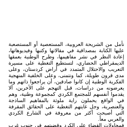
نأمل من الشريحة العروبية، المستعصية أو المستصعبة
عليها الكتابة بمصداقية في مقالاتها وكتبها وفيديوهاتها،
إعادة النظر في نشر مفاهيمها، وطرح الوطنية بعمقها
الديمقراطي الحضاري، لتستطيع التغطية على مسيرة
التعريب والاحتلال المتمدد في أراض كردستان، وعلى
مدى قرون طويلة، كما ونتمنى، وعلى الخلفية المنهجية
الفكرية الوطنية إن كانوا صادقين، أن يراجعوا ذاتهم وما
يعرضونه من دراسات، قبل التهجم على الأخرين، ألا
يقدموا أنفسهم للمجتمع الكردي كمجموعة وطنية، وهم
في الواقع يحملون راية ملوثة بالمفاهيم الساذجة
والعنصرية، وجل غايتهم التغطية على الحقائق المقرفة
التي أصبحت أكثر من معروفة في الشارع الكردي
والعربي معاً.
فمحاولات القضاء على الكرد وقضيتهم في جنوب غرب