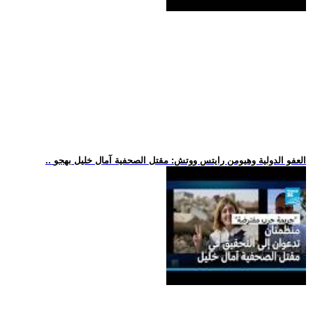
.. العفو الدولية وهيومن رايتس ووتش: مقتل الصحفية آمال خليل بهجو