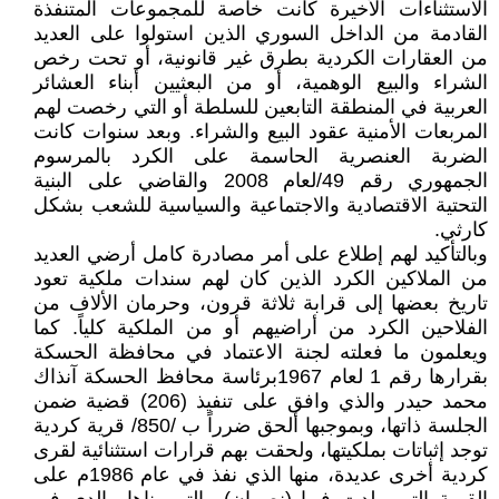
الاستثناءات الأخيرة كانت خاصة للمجموعات المتنفذة
القادمة من الداخل السوري الذين استولوا على العديد
من العقارات الكردية بطرق غير قانونية، أو تحت رخص
الشراء والبيع الوهمية، أو من البعثيين أبناء العشائر
العربية في المنطقة التابعين للسلطة أو التي رخصت لهم
المربعات الأمنية عقود البيع والشراء. وبعد سنوات كانت
الضربة العنصرية الحاسمة على الكرد بالمرسوم
الجمهوري رقم 49/لعام 2008 والقاضي على البنية
التحتية الاقتصادية والاجتماعية والسياسية للشعب بشكل
كارثي.
وبالتأكيد لهم إطلاع على أمر مصادرة كامل أرضي العديد
من الملاكين الكرد الذين كان لهم سندات ملكية تعود
تاريخ بعضها إلى قرابة ثلاثة قرون، وحرمان الألاف من
الفلاحين الكرد من أراضيهم أو من الملكية كلياً. كما
ويعلمون ما فعلته لجنة الاعتماد في محافظة الحسكة
بقرارها رقم 1 لعام 1967برئاسة محافظ الحسكة آنذاك
محمد حيدر والذي وافق على تنفيذ (206) قضية ضمن
الجلسة ذاتها، وبموجبها ألحق ضرراً ب /850/ قرية كردية
توجد إثباتات بملكيتها، ولحقت بهم قرارات استثنائية لقرى
كردية أخرى عديدة، منها الذي نفذ في عام 1986م على