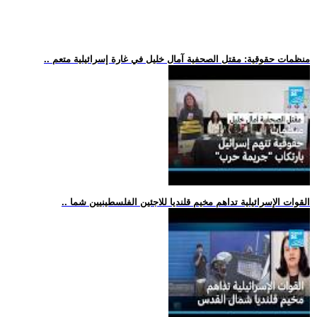
.. منظمات حقوقية: مقتل الصحفية آمال خليل في غارة إسرائيلية متعم
.. القوات الإسرائيلية تداهم مخيم قلنديا للاجئين الفلسطينيين شما