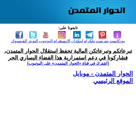
تابعونا على:
بودكاست
بنترست
تيلكرام
لينكدإن
الانستغرام
اليوتيوب
التويتر
الفيسبوك
تبرعاتكم وتبرعاتكن المالية تحفظ استقلال الحوار المتمدن،
فشاركونا في دعم استمرارية هذا الفضاء اليساري الحر
[اشترك في قناة ‫«الحوار المتمدن» على اليوتيوب]
الحوار المتمدن - موبايل
الموقع الرئيسي