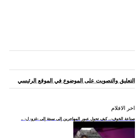
التعليق والتصويت على الموضوع في الموقع الرئيسي
اخر الافلام
.. -صناعة الخوف-.. كيف تحول عبور المهاجرين إلى سبتة إلى -غزو- ل