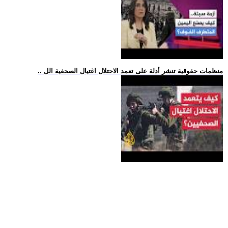
.. منظمات حقوقية تنشر أدلة على تعمد الاحتلال اغتيال الصحفية الل