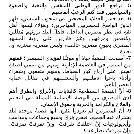
5- تراجع الدور الوطني للمثقفين والنخبة والصفوة
والسياسيين فقد كتم الرعبُ أنفاسَهم.
6- بعد حشر العقلاءِ المحتجين في سجون السيسي، ظهر
الدورُ الواضحُ للمصريين المهاجرين؛ وهؤلاء ليسوا أهلَ
ثقةٍ في نظر مصريي الداخل، فأهلُ البلد يرونَهم مُدللين
ومُنعَمين ومرفهين وغيرَ قادرين علىَ رؤية المشهدِ
المصري بعيونٍ مصريةٍ خالصة، وليس مصرية مغتربة و..
بعيدة.
7- أصبحت القضيةُ حياةً أو موتـًـا لمؤيدي السيسي؛ فمنهم
من استثمر في العاصمة الإدارية ومنهم من ينتمي لطبقةٍ
تعيش علىَ أرباحِ كبار الضباط، ومنهم مثقفون وشعراء
وأدباء باعوا أناملــَهم وألسنتـــَـهم في مقابل حماية
القصر إياهم.
8- أنَّ النهضةَ السطحيةَ كالبنايات والأبراج والطرق أهم
لدىَ المصري من النهضة الإنسانية الممثلة في التعليم
والعلاج والكرامة والحرية وحقوق الإنسان.
9- أنَّ المصريين لم يعودوا يثقون أنها قضيةٌ موحدة لبلد
يشترك فيه الجميع، فنحن فِرَقٌ وشيع وجماعات ومذاهب
وأيديولوجيات إنْ اختلفتْ تفرقتْ، وإنْ تفرقتْ تمزقتْ،
وإنْ تمزقتْ تصارعت!