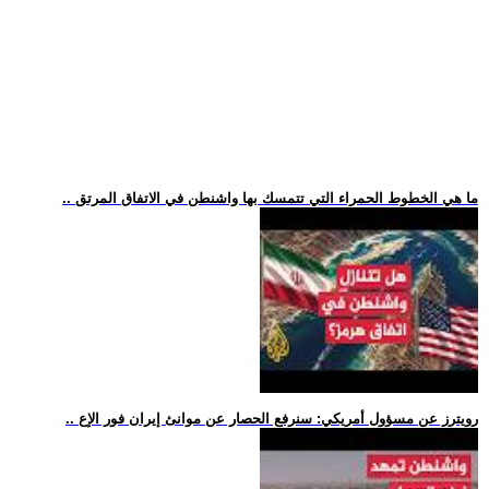
.. ما هي الخطوط الحمراء التي تتمسك بها واشنطن في الاتفاق المرتق
.. رويترز عن مسؤول أمريكي: سنرفع الحصار عن موانئ إيران فور الإع