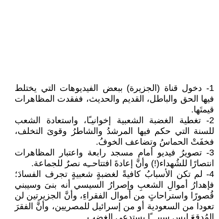
1- دخول قناة (الجزيرة) ببعض الفيديوهات التي يختلط
فيها الحق والباطل، القديم والحديث، ففقدت المظاهرات
قيمتَها.
2- تغطية الغضبة الشعبية إخوانيـًا، واستعادة الشعب
للسنة التي حكم فيها المرشدُ والشاطرُ وقوىَ التخلف،
فخفَتْ الحماسُ وتضاعف الخوفُ.
3- تصويرُ فيديو أمام مسجد رابعة واعتبار المظاهرات
انتصارًا للشُهداء(!) وأنَّ إعادةَ افتتاحــِه نصرٌ للجماعة.
4- لم تكن الأسبابُ كافيةً لغضبةٍ شعبيةٍ تجرف الفسادَ؛
فإهدارُ أموالِ الشعبِ وإصرارُ السيسي أنه بنىَ وسيبني
قُصورًا واستراحاتٍ من أموال الفقراءِ، وأنَّ الجزيرتين لن
تعودا من السعودية أو من إسرائيل للمصريين، وأنَّ الفقرَ
المُدقعَ ليس سببـــًا يستدعي الغضب...