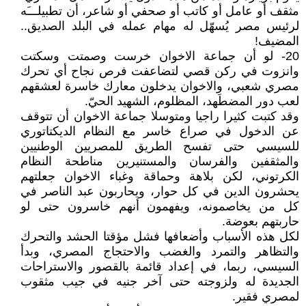
مثقف أو عامل أو كاتب أو صحفي أو شاعر، أن تطبيلـــَه
لرئيس مصر يُسهّل له مهام عمله في البلد الصديق..
المضيف!
20- لو أن جماعة الاخوان خرست وصمتت وسكتت
وانزوت في ركن قصي لتضاعفت فرص نجاح أي تحرك
مصري شعبي، والاخوان يدخلون معارك خاسرة لعشقهم
لعب دور المضطَهد، المظلوم، الشهيد الحيّ.
وقد كتبت كثيرا راجيا ومتوسلا جماعة الاخوان أن تتوقف
عن الدخول في صراع خاسر مع النظام الديكتاتوري
للسيسي حتى تفسح الطريق للمصريين الوطنيين
والمثقفين والفرسان والمستنيرين مناطحة النظام
الكرتوني، لكن بلاهة وحماقة وغباء الاخوان جعلتهم
يحشرون الدين في كل حوار، ويحاربون عبد الناصر في
كل من يخاصمونه، ويفهمون أنهم خاسرون حتى لو
حاربتهم بعوضة.
لكل هذه الأسباب وأضعافها فشل مؤقتا الحشد والتحرك
والتظاهر والتمرد والغضب والاحتجاج المصري، وبدأ
السيسي، ربما، في إعداد قائمة بالقصور والاستراحات
الجديدة له ولزوجته حتى آخر جنيه في جيب مثقوب
لمصري فقير.