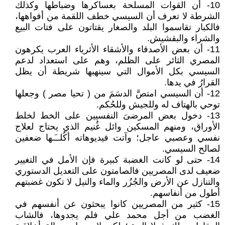
10- أن القوات المسلحة بعساكرها وضباطها وكذلك
الشرطة لا تعرف أن السيسي خطف اللقمة من أفواهها،
فالكبار تقاسموا البلد والصغار يقتاتون على فتات البيع
والشراء والبقشيش.
11- أن بعض الأصدقاء والأشقاء الأثرياء العرب يكرهون
المصري الثائر على الظلم، وهم على استعداد لدعم
السيسي بكل الأموال التي سينهبها شريطة أن يظل
القرارُ في يدها.
12- أن السيسي امتصَّ الدسَمَ من ( تحيا مصر ) وجعلها
توحي بالهتاف له وللجيش وللحُكم.
13- دخول بعض المرضىَ النفسيين على الخط لخلط
الأوراق، ومنهم المسكين وائل غُنيم الذي يحتاج لعلاج
نفسي وعصبي عاجل؛ وآتت فيديوهاته أكُلــَـها ضعفين
لصالح السيسي.
14- حتى لو كانت الغضبة كبيرة فإن الأمل في التغيير
ضعيف لدى المصريين فالصامتون على التعديل الدستوري
والتنازل عن الأرض والجُزُر والماء والنيل لا تكون غضبتهم
أطول من أنفاسهم.
15- كثير من المصريين كانوا يبحثون عن أنفسهم في
الغضب من أجل محمد علي فلم يجدوها، فالشاب