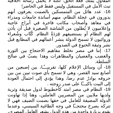
المقاول يملك فعلا الحق؛ لكنه لا يحمل رسالة أخلاقية
تبث الأمل في المستقبل وليس فقط في الحاضر!
16- عدد هائل من المتمسكين بالصمت يعرفون أنهم
يدورون في عجلة النظام، منهم أساتذة جامعات ومدراء
في معاهد وأصحاب مكاتب فاخرة في أبراج عاجية
وإعلاميون لا يُطلون من الشاشة الصغيرة قبل أن يأذن
لهم النظام أو يستضيفهم قِرَدَةُ النظام. كُتّاب وشُعراء
وروائيون لا تسمح الدولة بنشر أعمالهم في المطابع قبل
نشر وثيقة الخنوع في الصدور.
17- إننا في مصر نخلط مفاهيم الاحتجاج بين الثورة
والغضب والعصيان والمظاهرات وهذا يصبّ في صالح
السلطة.
18- أن وسائل الإعلام كلها، تقريبـــًـا، بين إصبعين من
أصابع سيد القصر، وهي لا تسمح بأي صوت تبين من بين
حروفه بوادرُ عدم رضا، وهذا يؤدي إلى احتمال العودة
إلى البيت باكيـــًا على صدر زوجته .
19- النظام في مصر امتد كأخطبوط لدول صديقة وثرية
ولديها ملايين من المصريين العاملين، وهنا إذا تهاونت
الدولة المضيفة للعامل في حقها بصمت الضيف فهي لا
تتركه يصرخ محتجــًا في وجه الطاغية السيسي، وعندما
يقوم بزيارة واحدة من هذه الدول يشعر العامل المصري،