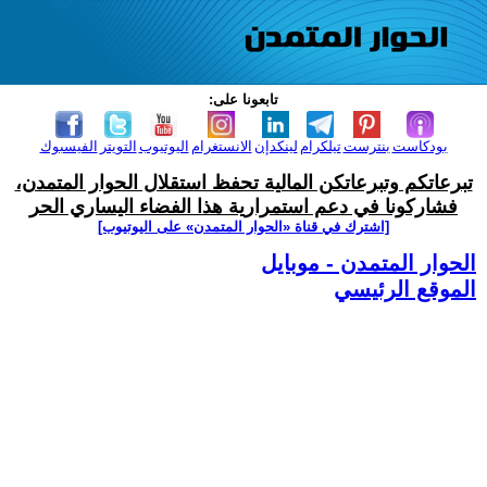
تابعونا على:
بودكاست
بنترست
تيلكرام
لينكدإن
الانستغرام
اليوتيوب
التويتر
الفيسبوك
تبرعاتكم وتبرعاتكن المالية تحفظ استقلال الحوار المتمدن،
فشاركونا في دعم استمرارية هذا الفضاء اليساري الحر
[اشترك في قناة ‫«الحوار المتمدن» على اليوتيوب]
الحوار المتمدن - موبايل
الموقع الرئيسي