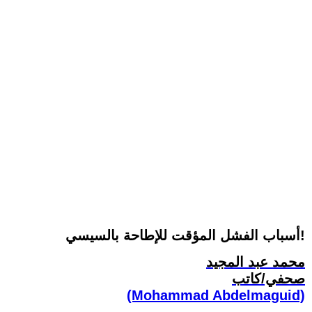
أسباب الفشل المؤقت للإطاحة بالسيسي!
محمد عبد المجيد
صحفي/كاتب
(Mohammad Abdelmaguid)