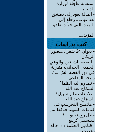
استغاثة عاجلة لوزارة
الداخلية
-
أصالة تعود إلى دمشق
بعد غياب.. رحلة إلى
البيوت التي خبأت طفو ...
المزيد.....
كتب ودراسات
-
ديوان 24 شعر / منصور
الريكان
-
القصة الشاعرة والوعي
الجمعي الحداثي/ مقاربة
في دور القصة الش ... /
ربيحة الرفاعي
-
تصاوير لية الظمأ /
السمّاح عبد الله
-
ثلاثاءات عابر سبيل /
السمّاح عبد الله
-
ملامــح التجريــب في
كتابـات السيـد حـافظ من
خلال روايته يو ... /
سلسبيل كريبع
-
قناديل الحكمة / د. خالد
زغريت