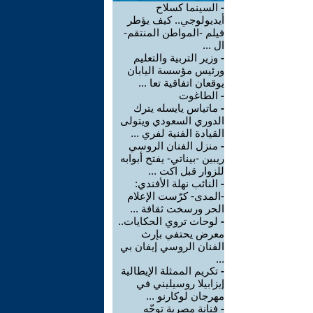
-
السينما كسلاح
أيديولوجي.. كيف يؤطر
فيلم -المواطن المنتقم-
ال ...
-
وزير التربية والتعليم
ورئيس مؤسسة اليابان
يوقعان اتفاقية تعا ...
-
الطاغوت
-
ماتياس يايسله يترك
الدوري السعودي ويتولى
القيادة الفنية لفري ...
-
منزل الفنان الروسي
ريبين -بيناتي- يفتح أبوابه
للزوار قبل اكت ...
-
النائب نهلة الأفندي:
-المدى- كرّست الإعلام
الحر ورسخت ثقافة ...
-
لوحات تروي الحكايات..
معرض يحتفي بإرث
الفنان الروسي إيفان بي
...
-
تكريم الممثلة الإيطالية
إيزابيلا روسيليني في
مهرجان لوكارنو ...
-
فنانة مصرية توجّه