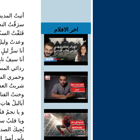
أتيتُ المدينة
سرَقْتُ النجو
اخر الافلام
فَتَقْتُ ال
وعدتُ وليلُ
أنا سرُّ ليلٍ
أنا سيفُ نارٍ
ردائي المساء
وخمري السعي
شربتُ العذاب
وخنتُ الفناء
أياليلُ هاتِ
و يا نجمُ قدَّ
ويا قلبُ سا
يُجِبكَ الص
بأني أميرُ ال