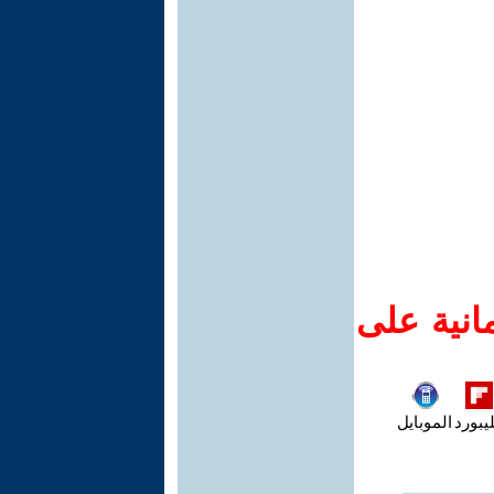
انية على
يبورد
الموبايل