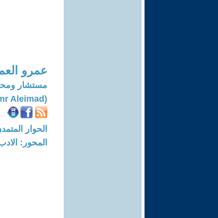
عمرو العما
مستشار ومح
(Amr Aleimad)
الحوار المتمدن-العدد: 6330 - 19
المحور: الادب