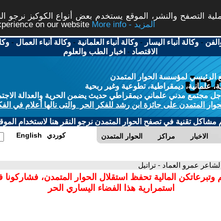
ة التصفح والنشر، الموقع يستخدم بعض أنواع الكوكيز نرجو النق
More info - المزيد
experience on our website
الفن
-
وكالة أنباء اليسار
-
وكالة أنباء العلمانية
-
وكالة أنباء العمال
-
وكا
الاقتصاد
-
اخبار الطب والعلوم
 الرئيسي لمؤسسة الحوار المتمدن
، علمانية، ديمقراطية، تطوعية وغير ربحية
ل مجتمع مدني علماني ديمقراطي حديث يضمن الحرية والعدالة الاجتم
حوار المتمدن على جائزة ابن رشد للفكر الحر والتى نالها أعلام في الفك
م مشاكل تقنية في تصفح الحوار المتمدن نرجو النقر هنا لاستخدام الموقع
كوردي
English
الاخبار
مراكز
الحوار المتمدن
الشاعر عمرو العماد - تراتيل
 وتبرعاتكن المالية تحفظ استقلال الحوار المتمدن، فشاركونا 
استمرارية هذا الفضاء اليساري الحر