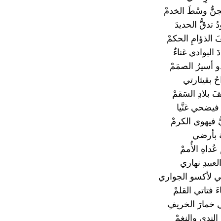
جنُّ وسْطَ الخدمْ
 تدقُّ الحديدَ
 الذؤامِ الحكمْ
َ البوادي غناءٌ
 أسيرُ الصمَمْ
حُ بقيثارتي
فَ بلادِ السَقمْ
ُ فيضحي غنَّيا
ّ فيهوي الكرمْ
هَ بأرضي
عُداهِ الأُممْ
لعبيدِ نهاري
ي لأكسو الجواري
 فتاتي القلمْ
تي خمارَ الخريفِ
الندي والنغمْ