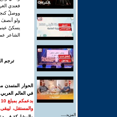
فعندي الغرا
ووصلٌ كنجمٍ 
ولو أنصفَ الل
يسكنُ عيني 
الشاعر عمر
ترجم ال
الحوار المتمدن م
في العالم العربي
ب
والمستقل، ليبقى ص
المزيد.....
والمشاركة في دع