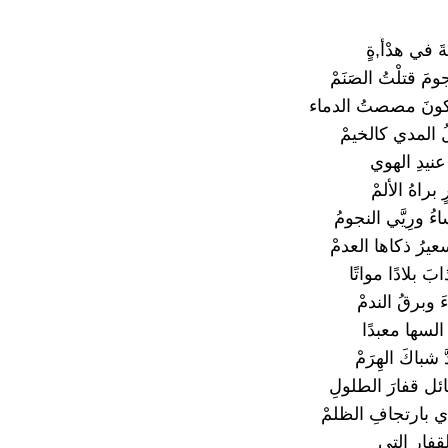
َ في هدْأَ,ةٍ
مَ قتلْتُ الصَنَمْ
سكونَ مصصتُ الدماء
 المدي كالخيمْ
 عنيدِ الهوي
 براهُ الألمْ
ُ ورِيَّي النجومُ
رُ ذكاها العدمْ
َ بلادًا مواتًا
َ وبرقُ الندمْ
 السها معبدًا
 شباكَ الهِرَمْ
ئل قفارَ الطلولِ
دي بارتجافِ الظلمْ
قفارِ التي