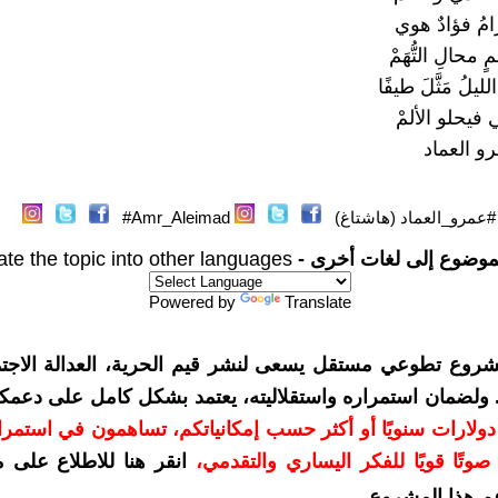
مُ فؤادٌ هوي
محالِ التُّهَمْ
يلُ مَثَّلَ طيفًا
فيحلو الألمْ
و العماد
#عمرو_العماد (هاشتاغ)
Amr_Aleimad#
موضوع إلى لغات أخرى -
ate the topic into other languages
Powered by
Translate
شروع تطوعي مستقل يسعى لنشر قيم الحرية، العدالة الاجتم
. ولضمان استمراره واستقلاليته، يعتمد بشكل كامل على دعمك
دعمكم بمبلغ 10 دولارات سنويًا أو أكثر حسب إمكانياتكم، تساهمون في استم
وتًا قويًا للفكر اليساري والتقدمي
،
انقر هنا للاطلاع على 
م هذا المشروع
.