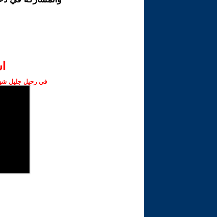
ا‫
في رحيل جليل شهبا