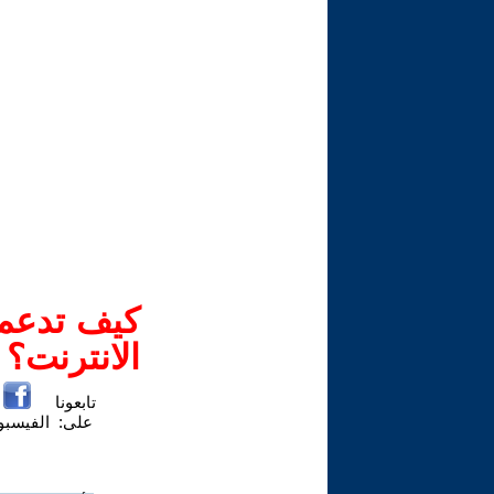
كيف تدعم-
الانترنت؟
تابعونا
على:
الفيسب