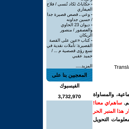
-
حكاياتْ تَكاد تُنسى / فلاح
العيفاري
-
وعي ـ قصص قصيرة جدا
/ حسين جداونه
-
ديوان 23 الحاوي
والعصفور / منصور
الريكان
-
كتاب «عين على القصة
القصيرة: تأملات نقدية في
تسع رؤى قصصية م ... /
حميد عقبي
المزيد.....
Transl
المعجبين بنا على
الفيسبوك
اعية، والمساواة
3,732,970
م.
ساهم/ي معنا!
رار هذا المنبر الحر
معلومات التحويل