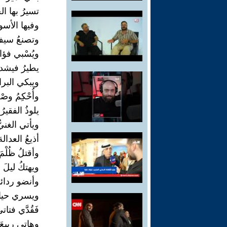
تسيرُ بها ال
وفيها الأسودُ
وتصنعُ سيفَ
ويُسْبي فؤاد
يطيرُ فيشدو
ويبكي البرا
وأُحْكِمُ وصْ
يلوذُ الفقير
ويأتي الغنيُ
أذيعُ العدال
وأقتلُ ظُلْمَ 
ويهتكُ ليلَ ا
وأنضو ردائ
ويسري حياءَ
فَقُدَّي فتا
وهاتي ربيعَ 