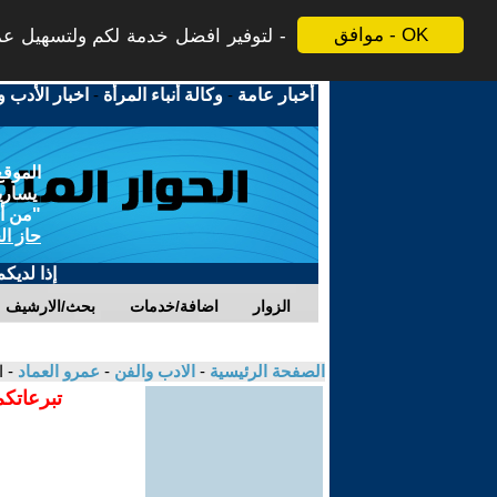
موافق - OK
لتوفير افضل خدمة لكم ولتسهيل عملي
أخبار عامة
-
وكالة أنباء المرأة
-
اخبار الأدب و
الموقع
يسارية
"من أج
حاز ال
إذا لديك
الزوار
اضافة/خدمات
بحث/الارشيف
الصفحة الرئيسية
-
الادب والفن
-
عمرو العماد
- 
تبرعاتكم