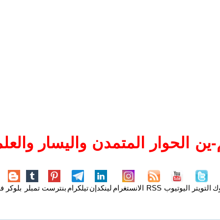
ين الحوار المتمدن واليسار والعلم
وك
التويتر
اليوتيوب
RSS
الانستغرام
لينكدإن
تيلكرام
بنترست
تمبلر
بلوكر
فل