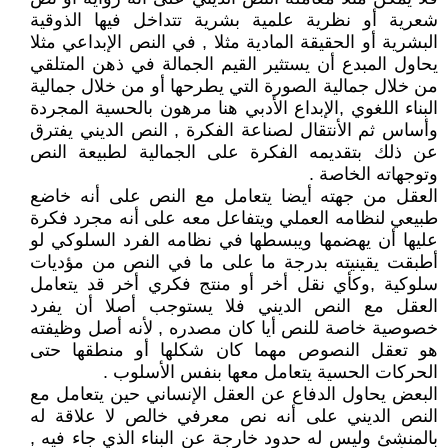
شعرية أو نظرية علمية بشرية تتداخل فيها الذوقية
البشرية أو الحقيقة المادية مثلا , في النص الإبداعي مثلا
يحاول المبدع أن يستثير القيم الجمالة في ذهن المتلقي
من خلال جمالية الصورة التي يطرحها أو من خلال جمالية
البناء اللغوي ,الإبداع الأدبي هنا مرهون بالحسية المجردة
وأساس ثم الأنتقال لصناعة الفكرة , النص الديني يفترق
عن ذلك بتقديمه الفكرة على الجمالية لطبيعة النص
وتوجهاته الخاصة .
العقل من جهته أيضا يتعامل مع النص على أنه خاضع
طبيعي لنظامه العملي ويتفاعل معه على أنه مجرد فكرة
عليها أن يهضمها ويبسطها في نظامه الفرد السلوكي لو
أطبقت يقينيته بدرجة ما على ما في النص من مؤديات
سلوكية ,وكأي نقل أخر أو منتج فكري أخر قد يتعامل
العقل مع النص الديني فلا يستوجب أصلا أن يفرد
خصوصية خاصة للنص أيا كان مصدره , لأنه أصل وظيفته
هو تعقل النصوص مهما كان شكلها أو منطقها حتى
الحركات الحسية يتعامل معها بنفس الأسلوب .
البعض يحاول الدفاع عن العقل الإنساني حين يتعامل مع
النص الديني على أنه نص معرفي خالص لا علاقة له
بالمنشئ وليس له حدود خارجة عن البناء الذي جاء فيه ,