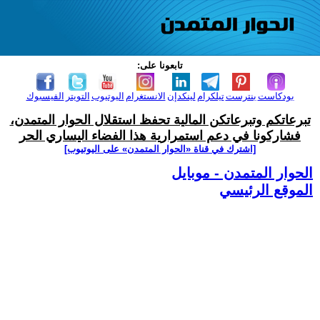
تابعونا على:
بودكاست
بنترست
تيلكرام
لينكدإن
الانستغرام
اليوتيوب
التويتر
الفيسبوك
تبرعاتكم وتبرعاتكن المالية تحفظ استقلال الحوار المتمدن،
فشاركونا في دعم استمرارية هذا الفضاء اليساري الحر
[اشترك في قناة ‫«الحوار المتمدن» على اليوتيوب]
الحوار المتمدن - موبايل
الموقع الرئيسي