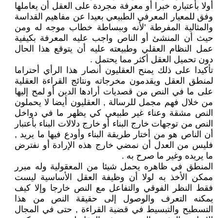
أولا بأعتباره خبرا أو معرفة مجردة على العقل أن يعاملها
وفق للمعيار المعرفي الطبيعي بعيدا عن مفاهيم القداسة
والمثالية المفرطة ’لأنه وببساطة خطاب موجه له ومن
حيث أن المنشئ أو الناص واجب عليه المعرفة بكيفية
عمل النظام العقلي وطبيعته عليه أن يتوقع هذا الحال
دون تحميل العقل أكثر مما يحتمل .
تأكيدا على ذلك يمنح العقليون أنصار هذا الرأي أحتراما
لمنطق العقل ويقدمون مخرجاته ونتائج القراءة العقلية
على ما في النص من قصديات أرادها الدين أو لمح إليها
من خلال فهم مجمل للرسالة , العقليون أيضا لا يحملون
النص مشقة وعناء غير طبيعي كي يظهر ما في دواخل
النص من توجهات خارج البناء أو خارج دلالات البناء بأعتبار
أن الناص هو من أختار طريقة البناء وأودع فيها ما يريد ,
فليس من العدل أن نمضي خارج هذه الإرادة أو نفترض
ما يريده وغير ما صرح به .
المنطق في ظاهره يحمل شيئا من المعقولية وله مبرر
ممكن الأخذ به لولا أن وظيفة العقل الأساسية ليست
فقط النظر الفوقي والتفاعل مع النص خارجا وإلا كيف
يمكنه التعرف والوصول إلى حقيقة النص من هذا
التسطيح والتبسيط في قضية القراءة , حتى في المجال