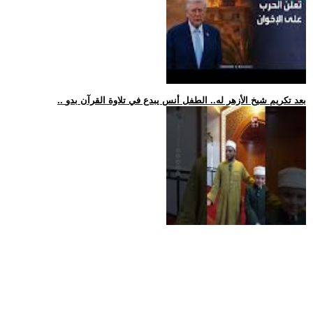
.. بعد تكريم شيخ الأزهر له.. الطفل أنس يبدع في تلاوة القرآن بدو