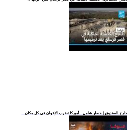
.. خارج الصندوق | حصار شامل.. أميركا تضرب الإخوان في كل مكان