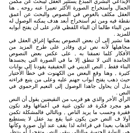
الإبداعي البشري المبدع يستثير العقل ليبحث عن مكمن
الجمال وأستخراج الصورة الأكثر تعبيرا عنه روحه , هنا
العقل مكلف بالغوص في النصوص والبحث عن أعمق
نقطة فيه ومن ثم أستخراج أبعد هدف يمكنه الوصول له
من البناء طالما أن البناء اللفظي قادر على أن يفتح أبوابه
للمزيد .
هنا نشير إلى أن بعض النصوص يمكنها إغراق العقل في
مجاهيلها لأنه نص ثري وقادر على طرح المزيد من
الأفكار كلما تعمقنا به , على عكس بعض النصوص
الجامدة التي لا تنطق إلا ما في الصورة التي يجسدها
البناء فقط , النص الديني في الحقيقية يقودنا إلى بوابات
كثيرة , وهنا وقع البعض من الكهنوت في خطأ الأختيار
حيث ذهب يفتح أبواب جهنم عليه وعلى من يتبع قراءته
بدل أن يحاول جاهدا الوصول إلى النعيم الرحموي في
النص .
الرأي الأخر والذي هو قريب من النقيضين يقول أن النص
هو مجرد فكرة قد تكون غنية في أعماقها وقد تكون
فقيرة وحسب ما يريد الناص , وبالتالي فالمشكلة تكمن
أولا ف النص حين يكون غنيا يقع بيد عقل لا يستطيع
الذهاب بعيدا في قراءاته لذا يقف عند أول صورة وكأنها
هي النهاية الحتمية وبالتالي يبقى النص متفجرا أو ينتظر