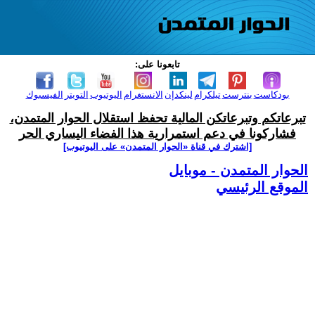
تابعونا على:
بودكاست
بنترست
تيلكرام
لينكدإن
الانستغرام
اليوتيوب
التويتر
الفيسبوك
تبرعاتكم وتبرعاتكن المالية تحفظ استقلال الحوار المتمدن،
فشاركونا في دعم استمرارية هذا الفضاء اليساري الحر
[اشترك في قناة ‫«الحوار المتمدن» على اليوتيوب]
الحوار المتمدن - موبايل
الموقع الرئيسي