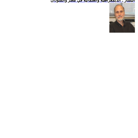
اليسار , الديمقراطية والعلمانية في مصر والسودان