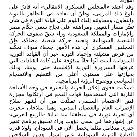
الثورة.
وقد اعتقد «المجلس العسكري الانتقالي» أنه قادرٌ على
بلوغ ذلك المرمى، وظنّ أن نفاقه في التظاهر بالليونة
والتعاون، ومحاولته إلقاء اللوم على قيادة الثورة في شأن
تعثّر مسار التغيير، ومراهنته على نجاح سعي حكّام مصر
والإمارات والمملكة السعودية وراء شقّ صفوف الحركة
الشعبية السودانية وتجنيد حركة شعبية مضادّة، ظنّ
المجلس العسكري أن هذه الأمور جمعاء سوف تمكّنه
من فرض مشيئته وإخماد الثورة. غير أن القيادة الثورية
السودانية أثبتت أنّها حقّاً متفوّقة على كافة القيادات التي
عرفتها السيرورة الثورية الإقليمية حتى يومنا، وذلك
بحيازتها على مستوى أعلى من التنظيم والانسجام
السياسي ووضوح الرؤية البرنامجية.
فتمكّنت «قوى إعلان الحرية والتغيير» في وجه الأسلحة
النارية التي استخدمتها قوات القمع في ارتكابها مجزرة
فض الاعتصام السلمي، تمكّنت من أن تُشهر سلاح
الإضراب العام والعصيان المدني، وهما سلاحان عجزت
أي تجربة ثورية في منطقتنا منذ بداية «الربيع العربي»
عن إشهارهما في سعي دؤوب وراء تحقيق برنامج تغيير
جذري متكامل مثلما يحصل الآن في السودان. ولولا قدرة
القيادة الثورية السودانية على إشهار هذين السلاحين