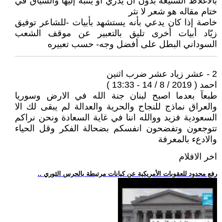
بالأغلاط الشنيعة بدون أن يدري أو ينتبه إليها والسياق في
ختام مقاله هو شعر لا نثر
خاصة إذا كان يدعي بأنه يستشهد بأبيات -للشاعر توفيق
زيّاد أبيات أخرى تليق بالتعبير عن موقف الشعب
السوداني البطل على أفضل وجه- حسب تعبيره
2 - عشر زياد عشر ضرب اثنين
احمد ( 2019 / 8 / 14 - 13:33 )
طبعآ بعدما اصبح لبنان جنة الله في الارض وسوريا
والعراق نماذج للنجاح والحرية والعدالة لم يبقى لك الا
السعودية فزيد ووالله اننا في غاية السعادة ونحن نراكم
تتوجعون وتفضحون انفسكم بضحالة الفكر وقل الحياء
والادعء بالمعرفة
اخر الافلام
.. رفع محدود للعقوبات الأمريكية عن كيانات مرتبطة بالحرس الثوري