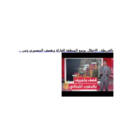
.. بالخريطة.. الاحتلال يوسع المنطقة العازلة ويقصف المنصوري وتبن