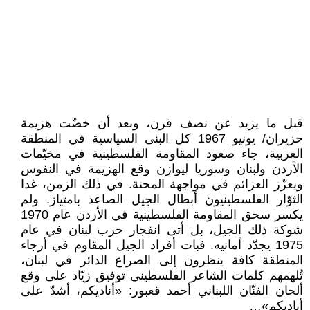
قبل ما يزيد عن نصف قرن، وبعد أن خضّت هزيمة
حزيران/ يونيو 1967 كل البنى السياسية في المنطقة
العربية، جاء صعود المقاومة الفلسطينية في مخيّمات
الأردن ولبنان وسوريا ليوازن وقع الهزيمة في النفوس
ويعزّز العزائم في مواجهة المحنة. في ذلك الزمن، غدا
الثوّار الفلسطينيون أبطال الجيل الصاعد بامتياز. ولم
يكسر سحق المقاومة الفلسطينية في الأردن عام 1970
شوكة ذلك الجيل، بل أتى انفجار حرب لبنان في عام
1975 يجدّد أمانيه. فبات أفراد الجيل المقاوم في أرجاء
المنطقة كافة ينظرون إلى الصراع الدائر في لبنان،
تُلهمهم كلمات الشاعر الفلسطيني توفيق زيّاد على وقع
ألحان الفنّان اللبناني أحمد قعبور: «أناديكم، أشدّ على
أياديكم»…