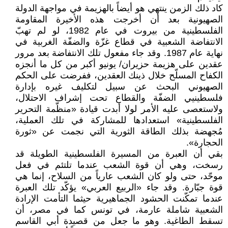
كاد ذلك الزمن ينتهي هو أيضاً بالهزيمة في مواجهة الدولة
الصهيونية بعد أن أخرجت هذه الأخيرة المقاومة
الفلسطينية من بيروت في عام 1982، لو لم تهبّ
الانتفاضة الشعبية في قطاع غزّة والضفّة الغربية في
نهاية عام 1987. وقد جاء مفعول تلك الانتفاضة بعد مرور
عقدين على هزيمة حزيران/ يونيو أكبر من كل ما أنجزه
الكفاح المسلّح خلال ذينك العقدين، ففرضت على الحكم
الصهيوني البحث عن سبيل لتكليف غيره بإدارة
فلسطينيي الضفّة والقطاع تحت إشراف الاحتلال،
ولاستعصى عليه الأمر لولا أبدت قيادة «منظّمة التحرير
الفلسطينية» استعدادها للمشاركة في تلك العملية،
مُجهضة بذلك الطاقة الثورية التي نجمت عن «ثورة
الحجارة».
بقي أن العبرة من المسيرة الفلسطينية الطويلة قد
رسخت، وهي أن قوة الشعب عندما تلتئم في فعل
موحّد، حتى ولو كان الشعب عارياً من السلاح، إنما هي
قوة جبّارة. وقد جاء «الربيع العربي» يؤكّد تلك العبرة
عندما تمكّنت الحشود الجماهيرية حيثما التأمت الإرادة
الشعبية شاملة عارمة، في تونس كما في مصر، أن
تسقط الطاغية. وهو ما جعل من قصيدة أبي القاسم