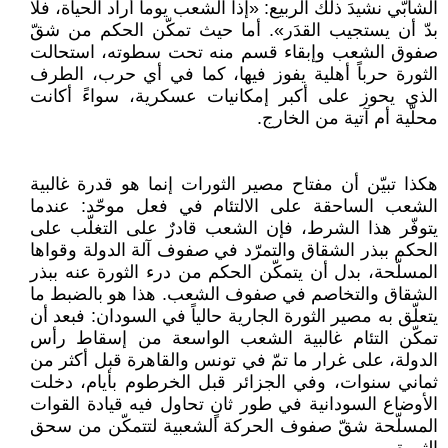
الشابّي نشيدَ ذلك الربيع: «إذا الشعب يوماً أراد الحياة، فلا
بدّ أن يستجيب القدَر». أما حيث تمكّن الحكم من شقّ
صفوق الشعب وإبقاء قسم منه تحت سطوته، استحالت
الثورة حرباً أهلية يفوز فيها، كما في أي حرب، الطرف
الذي يحوز على أكبر إمكانيات عسكرية، سواءً أكانت
محلّية أم آتية من الخارج.
هكذا تبيّن أن مفتاح مصير الثورات إنما هو قدرة غالبية
الشعب الساحقة على الالتئام في فعل موحّد: عندما
يتوفّر هذا الشرط، فإن الشعب قادرٌ على التغلّب على
الحكم ببذر الشقاق والتمرّد في صفوف آلة الدولة وقواها
المسلّحة، بدل أن يتمكّن الحكم من درء الثورة عنه ببذر
الشقاق والتخاصم في صفوف الشعب. هذا هو بالضبط ما
يتعلّق به مصير الثورة الجارية حالياً في السودان: فبعد أن
تمكّن التئام غالبية الشعب الواسعة من إسقاط رأس
الدولة، على غرار ما تمّ في تونس والقاهرة قبل أكثر من
ثماني سنوات، وفي الجزائر قبل الخرطوم بأيام، دخلت
الأوضاع السودانية في طور ثانٍ تحاول فيه قيادة القوات
المسلّحة شقّ صفوف الحركة الشعبية لتتمكّن من سحق