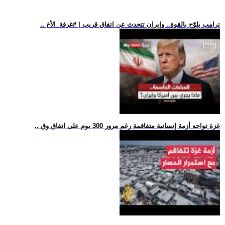
.. ترامب يلوّح بالقوة.. وإيران تتحدث عن اتفاق قريب | #غرفة_الأخ
.. غزة تواجه أزمة إنسانية متفاقمة رغم مرور 300 يوم على اتفاق وق