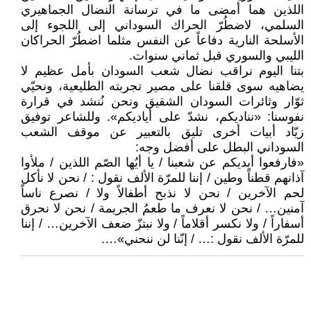
اللذين هما أمضى ما في ترسانة النضال الجماهيري
السلمي، لاضطُرّ الحراك السوداني إلى اللجوء إلى
الأسلحة النارية دفاعاً عن النفس مثلما اضطُرّ الحراكان
الليبي والسوري قبل ثماني سنوات.
بتنا اليوم نراقب نضال شعب السودان بأمل عظيم لا
يضاهيه سوى قلقنا على مصير تجربته الطليعية، ونحيّي
ثوّار وثائرات السودان الشقيق ونحن نُنشد في قرارة
نفوسنا: «نناديكم، نشدّ على أياديكم». وللشاعر توفيق
زيّاد أبيات أخرى تليق بالتعبير عن موقف الشعب
السوداني البطل على أفضل وجه:
«فارفعوا أيديكم عن شعبنا / يا أيُها الصّم اللذين / ملأوا
آذانهم قطناً وطين / إننا للمرّة الألف نقول : / نحن لا نأكل
لحم الآخرين / نحن لا نذبح أطفالاً ولا / نصرع ناساً
آمنين… / نحن لا نعرف ما طعمُ الجريمة / نحن لا نحرق
أسفاراً / ولا نكسر أقلاماً / ولا نبتزّ ضعف الآخرين… / إننا
للمرّة الألف نقول :… / إنّنا لن ننحني»….