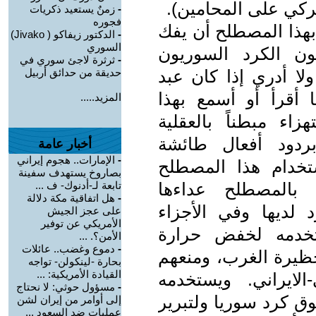
ركي على المحامين).
-
زمنٌ يستعيد ذكريات
فجوره
هذا المصطلح أن يفك
-
الدكتور زیفاكو ( Jivako)
السوري
ون الكرد السوريون
-
ثرثرة لاجئ سوري في
لا أدري إذا كان عبد
حديقة من حدائق أربيل
ا أقرأ أو أسمع بهذا
المزيد.....
ء مبطناً بالعقلية
بردود أفعال طائشة
أخبار عامة
-
الإمارات.. هجوم إيراني
تخدام هذا المصطلح
بصاروخ يستهدف سفينة
 بالمصطلح عداءها
تابعة لـ-أدنوك- ف ...
-
هل اتفاقية مكة دلالة
 لديها وفي الأجزاء
على عجز الجيش
الأمريكي عن توفير
تخدمه لخفض حرارة
الأمن؟. ...
-
دموع وغضب.. عائلات
 حظيرة الغرب، ومنعهم
بحارة -لينكولن- تواجه
القيادة الأمريكية: ...
لايراني. ويستخدمه
-
مسؤول حوثي: لا نحتاج
ق كرد سوريا ولتبرير
إلى أوامر من إيران لشن
عمليات ضد السعود ...