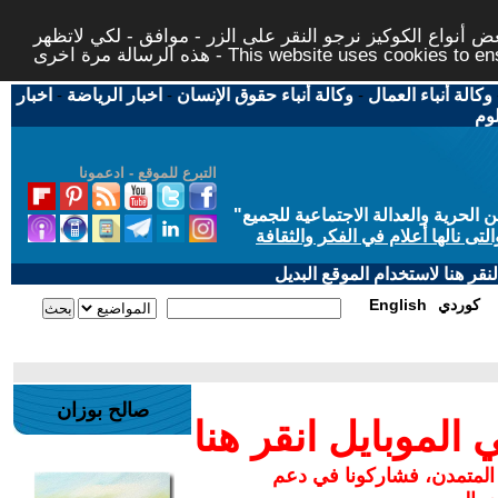
 أنواع الكوكيز نرجو النقر على الزر - موافق - لكي لاتظهر
This website uses cookies to ensure you ge
وكالة أنباء العمال
-
وكالة أنباء حقوق الإنسان
-
اخبار الرياضة
-
اخبار
لوم
التبرع للموقع - ادعمونا
حرية والعدالة الاجتماعية للجميع
"
تى نالها أعلام في الفكر والثقافة
قر هنا لاستخدام الموقع البديل
كوردي
English
صالح بوزان
لموبايل انقر هنا
 المتمدن، فشاركونا في دعم