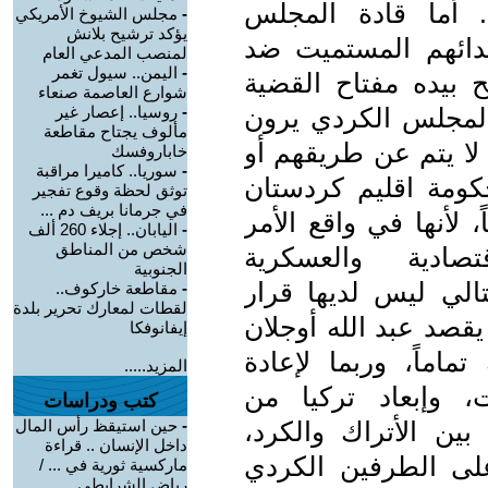
. أما قادة المجلس
-
مجلس الشيوخ الأمريكي
يؤكد ترشيح بلانش
دائهم المستميت ضد
لمنصب المدعي العام
-
اليمن.. سيول تغمر
 بيده مفتاح القضية
شوارع العاصمة صنعاء
 المجلس الكردي يرون
-
روسيا.. إعصار غير
مألوف يجتاح مقاطعة
لا يتم عن طريقهم أو
خاباروفسك
-
سوريا.. كاميرا مراقبة
كومة اقليم كردستان
توثق لحظة وقوع تفجير
في جرمانا بريف دم ...
لأنها في واقع الأمر
-
اليابان.. إجلاء 260 ألف
شخص من المناطق
صادية والعسكرية
الجنوبية
التالي ليس لديها قرار
-
مقاطعة خاركوف..
لقطات لمعارك تحرير بلدة
قصد عبد الله أوجلان
إيفانوفكا
اماً، وربما لإعادة
المزيد.....
 وإبعاد تركيا من
كتب ودراسات
ين الأتراك والكرد،
-
حين استيقظ رأس المال
داخل الإنسان .. قراءة
على الطرفين الكردي
ماركسية ثورية في ... /
رياض الشرايطي