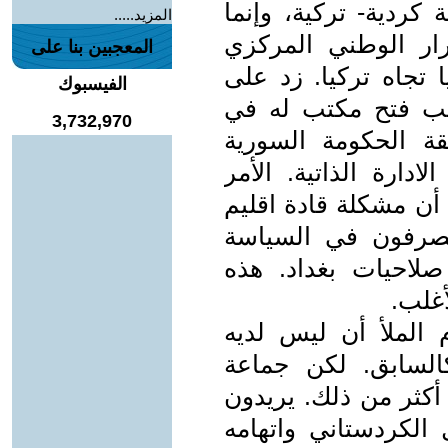
كردية- تركية، وإنما
المزيد.....
رار الوطني المركزي
المعجبين بنا على
 تجاه تركيا. زد على
الفيسبوك
ب فتح مكتب له في
3,732,970
 الحكومة السورية
دارة الذاتية. الأمر
أن مشكلة قادة اقليم
تصرفون في السياسة
صلاحيات بغداد. هذه
أغلب.
 الملأ أن ليس لديه
السابق. لكن جماعة
أكثر من ذلك. يريدون
الكردستاني واتهامه