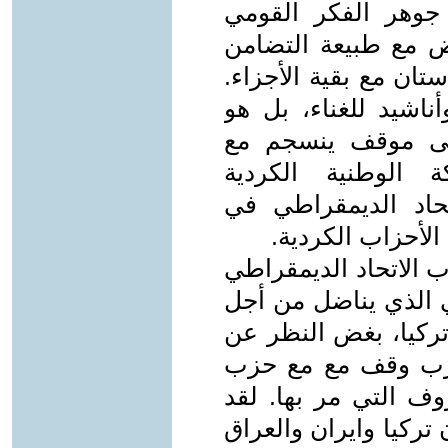
جوهر الفكر القومي
قض مع طبيعة التضامن
ن مع بقية الأجزاء.
اشيد للغناء، بل هو
عنى موقف ينسجم مع
ة الوطنية الكردية
حاد الديمقراطي في
الأحزاب الكردية.
الاتحاد الديمقراطي
 الذي يناضل من أجل
كيا، بغض النظر عن
الحزب وقف مع مع حزب
ف التي مر بها. لقد
ركيا وايران والعراق