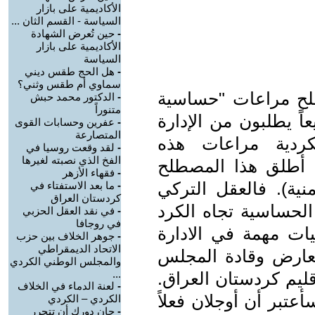
الأكاديمية على بازار
السياسة - القسم الثان ...
-
حين تُعرض الشهادة
الأكاديمية على بازار
السياسة
-
هل الحج طقس ديني
سماوي أم طقس وثني؟
ح مراعات "حساسية
-
الدكتور محمد حبش
متنوراً
ً يطلبون من الإدارة
-
عفرين وحسابات القوى
المتصارعة
كردية مراعات هذه
-
لقد وقعت روسيا في
الفخ الذي نصبته لغيرها
ن أطلق هذا المصطلح
-
فقهاء الأزهر
نية). فالعقل التركي
-
ما بعد الاستفتاء في
كردستان العراق
لحساسية تجاه الكرد
-
في نقد العقل الحزبي
في روجافا
ت مهمة في الادارة
-
جوهر الخلاف بين حزب
الاتحاد الديمقراطي
لمعارض وقادة المجلس
والمجلس الوطني الكردي
...
ليم كردستان العراق.
-
لعنة الدماء في الخلاف
أعتبر أن أوجلان فعلاً
الكردي – الكردي
-
حان دورك أن تتحرر