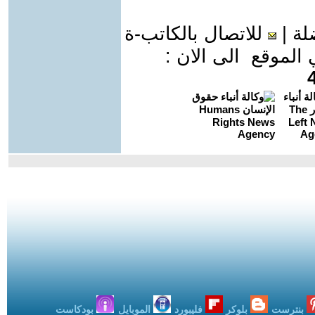
لة
|
للاتصال بالكاتب-ة
موقع الى الان :
بنترست
بلوكر
فليبورد
الموبايل
بودكاست