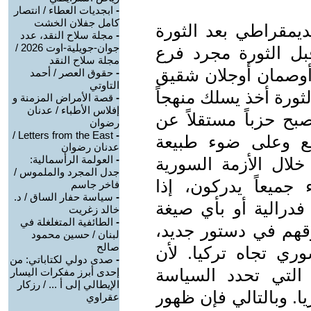
-
ابجديات العطاء / انتصار
كامل جفلان الخشت
لديمقراطي بعد الثورة
-
مجلة سلاح النقد، عدد
جوان-جويلية-اوت 2026 /
قبل الثورة مجرد فرع
مجلة سلاح النقد
أوصمان أوجلان شقيق
-
حقوق العصر / أحمد
التاوتي
لثورة أخذ يسلك منهجاً
-
قصة الأمراض المزمنة و
إفلاس الأطباء / عدنان
صبح حزباً مستقلاً عن
رضوان
Letters from the East /
-
قع وعلى ضوء طبيعة
عدنان رضوان
-
العولمة الرأسمالية:
خلال الأزمة السورية
جدل المجرد والملموس /
ميعاً يدركون، إذا
فاخر جاسم
-
سياسة حفار الساق / د.
درالية أو بأي صيغة
خالد زغريت
-
الطائفية المتغلغلة في
قهم في دستور جديد،
لبنان / حسين محمود
صالح
ي تجاه تركيا. لأن
-
صدى دولي لكتاباتي: من
لتي تحدد السياسة
إحدى أبرز مفكرات اليسار
الإيطالي إلى أ ... / رزكار
ا. وبالتالي فإن ظهور
عقراوي