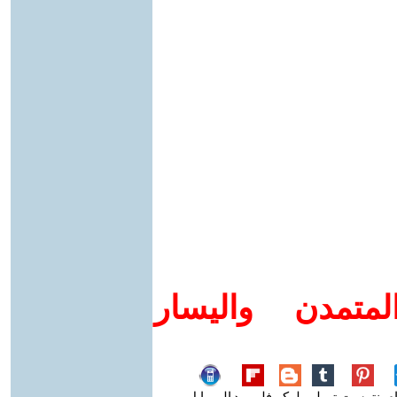
متمدن واليسار
م
بنترست
تمبلر
بلوكر
فليبورد
الموبايل