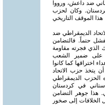
باني ضد داعش، ورووا
كردستان. وكان لحزب
 هذا الموقف التاريخي
اتحاد الديمقراطي ضد
شل حتماً. فالتضامن
 الذي فجرته مقاومة
ا على ضمير الشعب
اء اختراقها كما كانوا
ن يتخذ حزب الاتحاد
اه الحزب الديمقراطي
دستاني في كردستان
. هذا جوهر التضامن
ل الخلافات إلى صخور