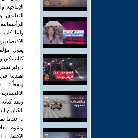
الإنتاجية 
التقليدي، 
الرأسمالية 
ولما كان ت
الاقتصاديي
يقول مؤلف
كاليسكي وست
، ولم نستز
اهتدينا ف
ونفعاً " .
للكتابين ال
.. عندما ن
وتقوم فعلاً
الاختيار .