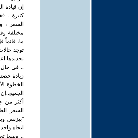
إن قيادة ا
كثيرة . فف
السعر ، و
مختلفة وفي
ما، قائماً 
توجد حالات 
تحديدها اعتب
.. في حال 
زيادة حصته
الخطوة الأ
الجميع..إن
أكثر من ج
السعر الع
"بيزنس ويك
اتجاه واحد
.. وبينما 