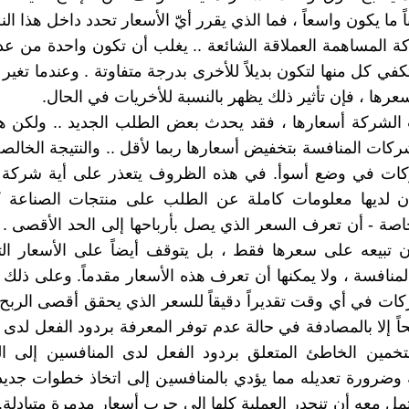
لباً ما يكون واسعاً ، فما الذي يقرر أيّ الأسعار تحدد داخل هذا ال
كة المساهمة العملاقة الشائعة .. يغلب أن تكون واحدة من 
تكفي كل منها لتكون بديلاً للأخرى بدرجة متفاوتة . وعندما تغي
رها ، فإن تأثير ذلك يظهر بالنسبة للأخريات في الحال.
الشركة أسعارها ، فقد يحدث بعض الطلب الجديد .. ولكن ه
شركات المنافسة بتخفيض أسعارها ربما لأقل .. والنتيجة الخالص
ات في وضع أسوأ. في هذه الظروف يتعذر على أية شركة ب
ن لديها معلومات كاملة عن الطلب على منتجات الصناعة
لخاصة - أن تعرف السعر الذي يصل بأرباحها إلى الحد الأقصى . 
 تبيعه على سعرها فقط ، بل يتوقف أيضاً على الأسعار الت
منافسة ، ولا يمكنها أن تعرف هذه الأسعار مقدماً. وعلى ذلك
ات في أي وقت تقديراً دقيقاً للسعر الذي يحقق أقصى الربح
ً إلا بالمصادفة في حالة عدم توفر المعرفة بردود الفعل لدى 
لتخمين الخاطئ المتعلق بردود الفعل لدى المنافسين إلى ا
ه وضرورة تعديله مما يؤدي بالمنافسين إلى اتخاذ خطوات جديد
تمل معه أن تنحدر العملية كلها إلى حرب أسعار مدمرة متبادلة."