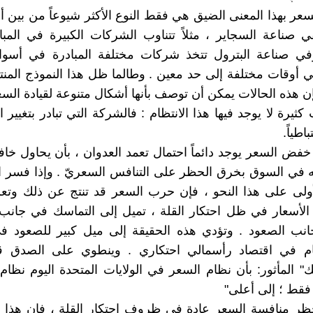
لسعر بهذا المعنى الضيق هي فقط النوع الأكثر شيوعاً من بين أ
ي صناعة السجاير ، مثلاً تتناوب الشركات الكبيرة في المباد
في صناعة البترول تتخذ شركات مختلفة المبادرة في أسواق
 أوقات مختلفة إلى حد معين . وطالما ظل هذا النموذج المنتظ
فإن هذه الحالات يمكن أن توصف بأنها أشكال متنوعة لقيادة السع
كثيرة لا يوجد فيها هذا الانتظام : فالشركة التي تبادر بتغيير 
اطياً.
خفض السعر يوجد دائماً احتمال تعمد العدوان ، بأن يحاول خ
 في السوق بخرق الحظر على التنافس السعريّ . وإذا فسر ا
ولى على هذا النحو ، فإن حرب السعر قد تنتج عن ذلك وتعم
 الأسعار في ظل احتكار القلة ، تميل إلى التماسك في جانب 
انب الصعود . وتؤدي هذه الحقيقة إلى ميل كبير للصعود 
ام في اقتصاد رأسمالي احتكاري . وينطوي على الصدق 
" المأثور: بأن نظام السعر في الولايات المتحدة اليوم نظا
 فقط ؛ إلى أعلى"
تحظر منافسة السعر عادة في ظروف احتكار القلة ، فإن هذا ل