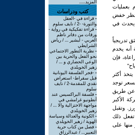
المزيد.....
 بعمليات
كتب ودراسات
 حظر خفض
-
قراءة في -العقل
 يحدث في
والثورة- -2 / نايف سلوم
-
قراءة تفكيكية في رواية -
ورقات من دفاتر ناظم
ق تدريجياً
العربي - لبشير ... / رياض
الشرايطي
 أنه يخدم
-
نظرية التطور الاجتماعي
نحو الفعل والحرية بين
اعاة، فإن
الوعي الحضاري و ... /
اح"
زهير الخويلدي
-
-فجر الفلسفة اليونانية
يتخذ أكثر
قبل سقراط- استعراض
السعر توجد
نقدي للمقدمة-2 / نايف
سلوم
 عن طريق
-
فلسفة البراكسيس عند
كة الأكبر
أنطونيو غرامشي في
مواجهة الاختزالية والا ... /
رز. وتقبل
زهير الخويلدي
تفعل ذلك
-
الكونية والعدالة وسياسة
الهوية / زهير الخويلدي
 منها على
-
فصل من كتاب حرية
التعبير... / عبدالرزاق