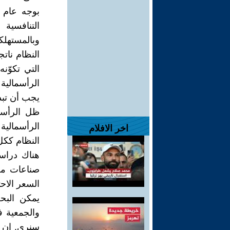
بوجه عام إ
التنافسية
وبالمستهلك
النظام نات
التي تكوّ
الرأسمالية
يجب أن تبدأ
ظل الرأسم
الرأسمالية
اخر الافلام
النظام ككل
هناك دراسا
صناعات مع
السعر الاحت
يمكن البح
والجمعية ف
سنرى. إن ن