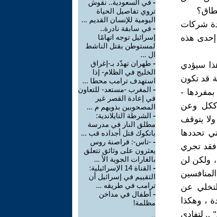
-
في السعودية.. نقوش
نطاق؟
تروي تفاصيل الحياة
اليومية للإنسان القديم ...
عدة شركات
-
في سابقة نادرة..
ر إحدى هذه
إسرائيل توجه اتهامًا
لمستوطن بقتل الناشط
ال ...
-
طهران تهدّد بـ-إغراق
ذا سيؤدي
الخليج في الظلام- إذا
ة قد تكون
استهدف ترامب محطا ...
-
المغرب -مستعد- للتعاون
مفردها -
في إعادة القصر غير
 ككل وعن
المصحوبين بذويهم م ...
-
الشرطة التايلاندية:
ولا يتوقف
مطلق النار في مدرسة
ي تحددها
بانكوك قتل أجداده قب ...
-
-تاس-: قراصنة روس
 فقد تجري
يعثرون على وثائق تتعلق
، ولكن لن
بالغارات الجوية الأ ...
-
القناة 14 الإسرائيلية:
المنافسين
التقييم في إسرائيل أن
ترامب في طريقه ...
لتخلي عن
-
أطفال في مداخن
ة ، وهكذا
مظلمة!
 .. لتفادي