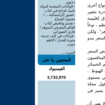
دحنون
نواع أخرى
-
الولايات المتحدة كدولة
نامية: قراءة في كتاب
رة بتغيير
-عصور الرأسمالية ... /
 إقليمية
محمود الصباغ
-
تقديم وتلخيص كتاب:
م ، نوعاً
العالم المعرفي المتوقد /
ر" . ولكن
غازي الصوراني
-
قراءات في كتب حديثة
السعر يبدو
مثيرة للجدل / كاظم
حبيب
افض السعر
المزيد.....
لمنافسون
المعجبين بنا على
 الخسائر
الفيسبوك
الهبوط ..
في مستوى
3,732,970
قول مجلة
م يسير في
ا يعني أن