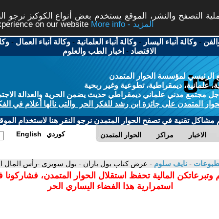
ة التصفح والنشر، الموقع يستخدم بعض أنواع الكوكيز نرجو النق
More info - المزيد
experience on our website
الفن
-
وكالة أنباء اليسار
-
وكالة أنباء العلمانية
-
وكالة أنباء العمال
-
وكا
الاقتصاد
-
اخبار الطب والعلوم
 الرئيسي لمؤسسة الحوار المتمدن
، علمانية، ديمقراطية، تطوعية وغير ربحية
ل مجتمع مدني علماني ديمقراطي حديث يضمن الحرية والعدالة الاجتم
حوار المتمدن على جائزة ابن رشد للفكر الحر والتى نالها أعلام في الفك
م مشاكل تقنية في تصفح الحوار المتمدن نرجو النقر هنا لاستخدام الموقع
كوردي
English
الاخبار
مراكز
الحوار المتمدن
مطبوعات
-
نايف سلوم
- عرض كتاب بول باران - بول سويزي -رأس المال ال
 وتبرعاتكن المالية تحفظ استقلال الحوار المتمدن، فشاركونا 
استمرارية هذا الفضاء اليساري الحر