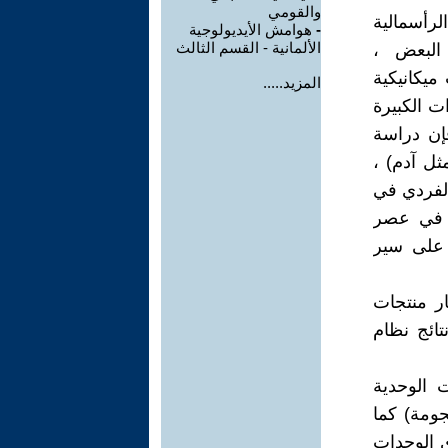
والقومي
رأسمالية
-
هوامش الأيديولوجية
الألمانية - القسم الثالث
 البعض ،
ميكانيكية
المزيد.....
ت الكبيرة
إن دراسة
ثل آدم) ،
الفردي في
ة في عصر
ف على سير
ر منتجات
ائج نظام
 الوحدية
جومة) كما
ى الوحدات