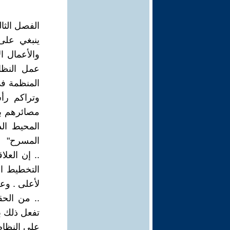
الفصل الثال
ينبغي على
والأعمال ا
عمل النظام
المنظمة ف
وتراكم رأ
مصائرهم بن
المحيط الذ
المسرح"
.. إن العل
التخطيط ال
لأعلى . وع
.. من الحق
تفعل ذلك ب
على النظام