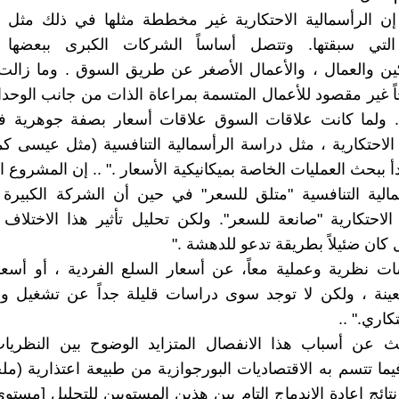
ن الرأسمالية الاحتكارية غير مخططة مثلها في ذلك مثل ال
 التي سبقتها. وتتصل أساساً الشركات الكبرى ببعضها
ين والعمال ، والأعمال الأصغر عن طريق السوق . وما زالت 
جاً غير مقصود للأعمال المتسمة بمراعاة الذات من جانب الوحدا
نه. ولما كانت علاقات السوق علاقات أسعار بصفة جوهرية ف
 الاحتكارية ، مثل دراسة الرأسمالية التنافسية (مثل عيسى كم
 ببحث العمليات الخاصة بميكانيكية الأسعار ." .. إن المشروع 
الية التنافسية "متلق للسعر" في حين أن الشركة الكبير
 الاحتكارية "صانعة للسعر". ولكن تحليل تأثير هذا الاختلا
 كان ضئيلاً بطريقة تدعو للدهشة ."
ت نظرية وعملية معاً، عن أسعار السلع الفردية ، أو أسعا
ينة ، ولكن لا توجد سوى دراسات قليلة جداً عن تشغيل ونت
كاري." ..
ث عن أسباب هذا الانفصال المتزايد الوضوح بين النظريات
يما تتسم به الاقتصاديات البورجوازية من طبيعة اعتذارية (مل
تائج إعادة الاندماج التام بين هذين المستويين للتحليل [مستو