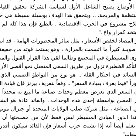
الأوضاع يصبح الشاغل الأول لسياسة الشركة تحقيق القيام
لمنتظمة والمربحة. .. ويتحقق هذا الهدف بوسيلة بسيطة هي
اح مشروع في الحرب الاقتصادية . بالطبع فإن هذا كله لم
تخذ كقرار واع ."
ر المضاد لخفض الأسعار ، مثل سائر المحظورات الهامة ، قد انبث
ويلة كثيراً ما اتسمت بالمرارة ، وهو يستمد قوته من حقيقة
ى المسيطرة في المجتمع وطالما لقي هذا القرار القبول والمر
لتأكد الخطيرة تزول من طريق السعي المتعقل نحو أقصى الأرب
لسائد في احتكار القلة .. هو نوع من التواطؤ الضمني الذي 
اً "فيما يعرف بقيادة السعر" .. وفقاً لتعريف بيرنز فإن قيادة 
ن السعر الذي تعرض معظم وحدات صناعة ما البيع به محدداً
ر المعلن بواسطة إحدى هذه الوحدات . والقائد عادة هو الشر
 الصناعة ، مثل شركة صلب الولايات المتحدة أو جنرال موتو
هذا الدور القيادي المسيطر ليس فقط لأن من مصلحتها أن 
 تعلم أيضاً أنه إذا نشبت حرب أسعار فإن القائد سيكون أقدر
صعاب"