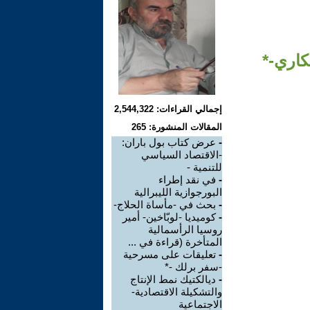
كاري-*
إجمالي القراءات: 2,544,322
المقالات المنشورة: 265
-
عرض كتاب بول باران:
-الاقتصاد السياسي
للتنمية -
-
في نقد إطراء
البورجوازية الليبرالية
-
بحث في -مأساة الحلاج-
-
كوميديا -لوبّاخين- أمير
روسيا الرأسمالية
المتأخرة (قراءة في ...
-
تعليقات على مسرحية
-سفر برلك -*
-
ديالكتيك نمط الإنتاج
والتشكيلة الاقتصادية-
الاجتماعية