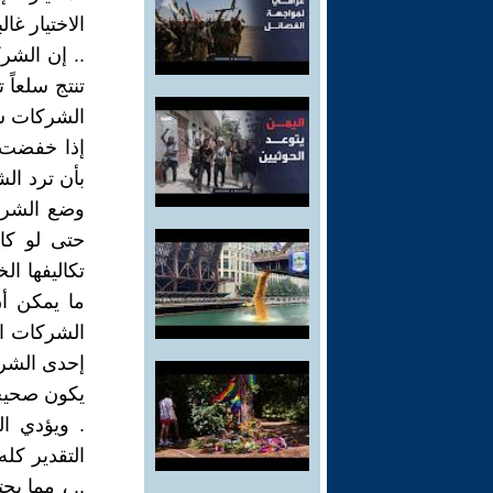
الاختيار غا
.. إن الشر
تنتج سلعاً 
الشركات سع
إذا خفضت 
بأن ترد ال
وضع الشرك
حتى لو كا
تكاليفها ا
ما يمكن أن
الشركات ال
إحدى الشرك
يكون صحيحا
. ويؤدي ا
التقدير كل
.. ، مما يح