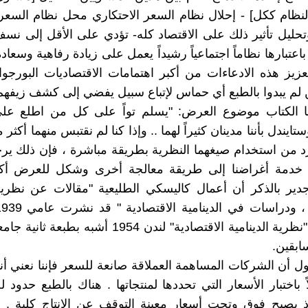
والنظام ككل] - إحلال نظام السعر الاحتكاري محل نظام السعر
وتحليل تأثير ذلك على الاقتصاد كله- تؤدي على الأقل إلى نس
باعتبارها نظاماً اجتماعياً رشيداً يعمل على زيادة رفاهية وسعاد
عزيز هذه الادعاءات من أكبر اهتمامات الاقتصاديات البورجوا
ن لم يبدوا بالطبع أي حماس لإتباع سبيل يفضي إلى كشف زيفهم
ا الكتاب موضوع العرض: "يسلم تواً على كل من اطلع عل
ايندل بأننا مدينان كثيراً لهما .. وإذا كنا لم نقتبس منهما أكثر م
د من استخدام صيغهما النظرية بطريقة مباشرة ، فإن ذلك يرجع
ي خدمة أغراضنا إلى طريقة معالجة أخرى وشكل للعرض أكث
 جدير بالذكر أن أعمال كاليسكي الطليعية "مقالات عن نظرية
ويعد كتابه "نظرية الدينامية الاقتصادية" لندن 1954 أشبه 
سابقين.
قول أن الشركات المساهمة العملاقة صانعة للسعر فإننا نعني أن
 باختبار الأسعار التي تحددها لمنتجاتها . هناك بالطبع حدود ل
 إذ يصبح فوق وتحت أسعار معينة التوقف عن الإنتاج كلية .