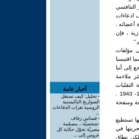
 التنافسي
ف ادعاءات
ة أعضائه .
زية ، فإن
."
ى مؤلفات
ما اقتبسنا
 إلى أننا
ر ملاءمة
 التقلبات
أخبار عامة
الاقتصادية ، ودراسات في الدينامية الاقتصادية " قد نشرت عامي 1939- 1943 .
-
تحليل: كيف تستغل
الصواريخ الباليستية
بطبعة ثانية جامعة ومنقحة
الروسية ثغرات الدفاعات
...
-
فساتين زفاف
ها تستطيع
-شخصيّة-.. مصمّمة
حريتها في
مصريّة تحوّل حكاية كل
عروس إلى ...
 لكن نطاق