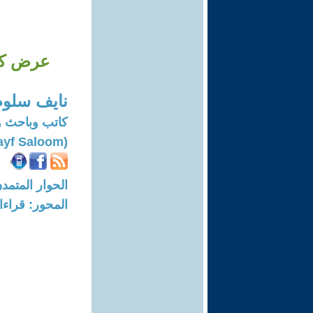
عرض كتا
نايف سلوم
كاتب وباحث 
(Nayf Saloom)
الحوار المتمدن-العدد: 6179 - 19
المحور: قراء