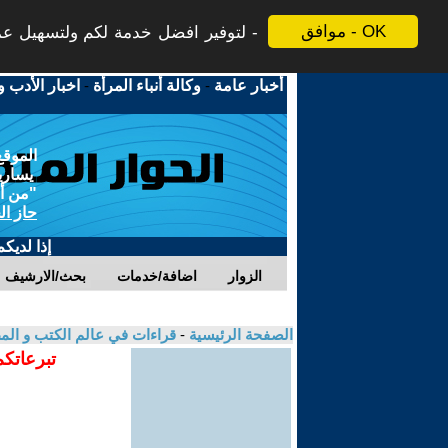
موافق - OK
لتوفير افضل خدمة لكم ولتسهيل عملي
أخبار عامة
-
وكالة أنباء المرأة
-
اخبار الأدب و
الموقع
يسارية
"من أج
حاز ال
إذا لديك
الزوار
اضافة/خدمات
بحث/الارشيف
الصفحة الرئيسية
-
قراءات في عالم الكتب و ال
تبرعاتكم