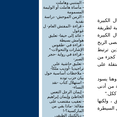
-
المتنبي وهاملت
-
مأساة هاملت أو الوليمة
المسمومة
-
الزمن الموحش- دراسة
 الكبيرة
نقدية
-
قراءة -المفتش العام- ل
بة لطريقة
غوغول
 الكبيرة
-
عائد إلى حيفا- تعليق
هوامش بسيطة
صى الربح
-
قراءة في -طقوس
ين ترتبط
الإشارات والتحولات-*
-
قراءة في رواية -حجر
ج كجزء من
الصبر-
-
تعليق حاشية على
تقلة على
تراجيديا -أوديب ملكاً-
-
ملاحظات أساسية حول
بيان حزب توده
وهنا يسود
-
استهلال كتاب -نقد
ة من أدنى
النساء-
-
إيمان الرجل التعس
ككل."
الخاطئ وإيمان إبراهيم
 ، ولكنها
-
تعقيب مقتضب على
مقالة: -ماذا بقي من
ل السيطرة
الماركسية؟-!
-
ديالكتيك الطبقي