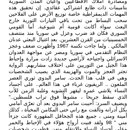
ومصادرة أملاك الاقطاعيين وأعيان المدن السورية
بتاميمات ذات طابع اشتراكي عقائدي. إن تحقيق هذه
المهمات الديمقراطية خاصة توزيع الأرض على الفلاحين
سحب البساط من تحت باقي التيارات الثورية خارج
البعث سواء أكانت قومية أم شيوعية. أما القومي
السوري فكان قد ضرب وعزل في سوريا منذ منتصف
الخمسينيات من القرن العشرين. بعد اغتيال البعثي عدنان
المالكي . ولما جاءت نكسة 1967 وأظهرت ضعف وعجز
النظام التقدمي في سوريا ومصر عن مواجهة العدوان
الاسرائلي واجتياحه لأراضي جديدة زادت مرارة وإحباط
هذا الجيل من الثوريين على اختلاف مشاربهم. الرواية
تجتر العجز والموت والهزيمة الذي يصيب الشخصيات
وهي في قلب هذا الحدث. سامر البدوي ثوري العصر
الملعون .. الريفيون غرباء في هذا العالم.. على أجساد
النساء يلاشي عمره ليقهر التشويه وغلبة الزمن للأب
الذي سقط جريحاً ، مشوهاً فوق تراب فلسطين.."
ويضيف السرد: أحببت سامر البدوي بعد أن تعرّى أمامي
بكل أدرانه وتآلفت مع راني حتى المكامن المخبأة ، كذلك
أمينة ومنى ، جميع هذه الجحافل المقهورة كانت جزءاً
مني " 98 ولقد فنيت أرواح هؤلاء في الإحباط والخمر
وعلى أجساد النساء والانتقام منهن فظهرت شخصيات