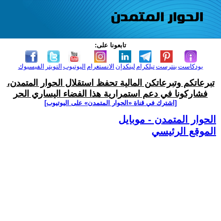
تابعونا على:
بودكاست
بنترست
تيلكرام
لينكدإن
الانستغرام
اليوتيوب
التويتر
الفيسبوك
تبرعاتكم وتبرعاتكن المالية تحفظ استقلال الحوار المتمدن،
فشاركونا في دعم استمرارية هذا الفضاء اليساري الحر
[اشترك في قناة ‫«الحوار المتمدن» على اليوتيوب]
الحوار المتمدن - موبايل
الموقع الرئيسي