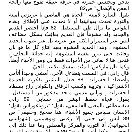
يدخن ويحتسي خمرته في غرفة عتيقة تفوح منها رائحة
العفن والإهمال." ص82
يقول السارد لأمينة: "الحياة هي الماضي يا عزيزتي أمينة
والثورة تحدث بقوانينها أو لا تحدث على الإطلاق وهذه
القوانين ما تزال طي المستقبل" 82 فإذا احتضر القديم
والجديد ولد مشوهاً فإن القديم يعاقِبُ بشكل مضاعف
ليس عبر استمرار الكثير من عيوبه بل عبر عيوب الجديد
المشوه ، وهذا الجديد المشوه يعيد انتاج كل ما هو بال
وفائت حتى يبرر نفسه المشوهة. إنه حداثة التخلف ،
فنحن هنا لا نعاني من الأموات فقط بل ومن الأحياء أيضاً.
وكما قال ماركس: الميْت يمسك بتلابيب الحيّ.
قال راني: في الصمت يتضاءل الآخر.. أمشي وحيداً أتأمل
وأصطاد الحشرات" 88 فبدل التبشير بفكرته الجديدة
الاشتراكية ، وتربية وكسب الرفاق والكوادر راح يصطاد
الحشرات . وراني عدمي ملحد مذعور من المستقبل .
يقول: فجأة سقط البشر من حسابي" 89 راني
سفسطائي بالمعنى الفلسفي، يقول: "بروتاغوراس يقول:
الإنسان مقياس جميع الأشياء، هذا صحيح وحقيقي" ص
89 ليس في جبتي إلا رغبتي وبوهيميتي (شهوانيتي
الحيوانية). أنا الثورة والمركز والمطلق وما عدا ذلك إلى
الجحيم ، هكذا أفهم الثوري" 89 في الأزمنة شبه الثورية