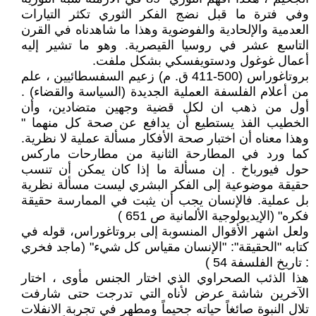
وفي فترة ما قبل نضج الفكر الثوري تكثر التيارات
العدمية والإلحادية والفوضوية وهذا ما شاهدناه في القرن
التاسع عشر في روسيا القيصرية. وهو ما تشير إليه
أعمال غوغول ودستويفسكي بشكل ملفت.
بروتاغوراس (500-411 ق. م) زعيم السفسطائيين ، علم
من أعلام الفلسفة العملية الجديدة (السياسة والقضاء) .
أول من ذهب ان لكل قضية وجهين متضادين، وأن
الخطيب الفذ يستطيع أن يدافع عن صحة كل منهما "
وهذا معناه أن اختبار صحة الأفكار مسألة عملية لا نظرية.
كما ورد في المطارحة الثانية من مطارحات ماركس
حول فيورباخ . إن مسألة ما إذا كان يمكن أن تنسب
حقيقة موضوعية إلى الفكر البشري ليست مسألة نظرية
بل عملية. فالإنسان يجب أن يثبت في الممارسة حقيقة
فكره" (الإيديولوجية الألمانية ص 651 )
ولعل اشهر الأقوال المنسوبة إلى بروتاغوراس، قوله في
كتابه "الحقيقة": "الإنسان مقياس كل شيء" (ماجد فخري
: تاريخ الفلسفة 54 )
هذا الذئب الصحراوي الذي اختار الجنس مأوى ، اختار
الآخرين شاشة عرض لأناه التي تدرجت حتى شارفت
تلال النبوة صائغاً حياته جحيماً ومطهر في تجربة الانفلات