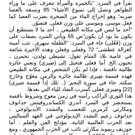
نقرأ في السرد: "بالخمرة والمرأة تتعرف على ما وراء
الظواهر وتصل إلى نسوغ الأشياء" 85 ونسغه بالعصا
ضربه؛ وهو إخراج الماء من الصخرة بضرب العصا كما
فعل موسى. وموسى على وزن فعلى. فتصوّر.
"أحد ما ليس في مكانه الطبيعي .. أحد ما لا يستطيع أن
يكون ما يود أن يكون"ص 65 ويأتي السرد بصفات على
وزن (فَعْلى) جاء في السرد: "الطفلة سهرى.. تثب أمينة
كغزالة عطشى" 72 وفعلى وفعلن وهذه الأخيرة شائعة
في عامية بلاد الشام تقول: تشيطن تولدن، تحمرن ،
تحيون..الخ. أما فعلى فتحيل إلى (ضِيزى) وتعني جائرة
ظالمة ناقصة ، فإذا لم يكن الشخص في مكانه الطبيعي
فهذه قسمة ضِيزى ظالمة جائرة والزمن معوّج وخارج
سكته. جاء في سورة النجم: (.. تلك إذاً قسمة ضيزى)
[22] وضِيزى فعلى كُسرت الضاد للياء التي بعدها.
هذا الثوري الراكب رأسه في زمن معوج وشروط ناقصة
يستحضر في السرد أندري الكساندروفيتش جدانوف
ومكارثي كرمزين للتعصب والتشدد الأيديولوجي ،
جدانوف زعيم التشدد الإيديولوجي في العهد الستاليني
بعد الحرب العالمية الثانية، مؤدلج الفن والعلم . أما
جوزيف ريموند مكارثي نائب عن الحزب الجمهوري ، ومع