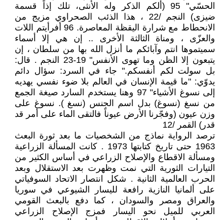
الحسّي" 95 (ألكم الذكر وله الأنثى، تلك إذاً قسمة
ضيزى) النجم /22 ، هذا الذئب الصحراوي مزيج من
الانحطاط مع شرارة اليقظة المعاصرة. 96 أفرأيتم اللات
والعزّى ، ومناة الثالثة الأخرى .. إن هي إلا أسماء
سميتموها انتم وآبائكم ما أنزل الله بها من سلطان ، إن
يتبعون إلا الظن وما تهوى الأنفس" 19-23 النجم . قال:
بل سولت لكم أنفسكم." جاء في السرد: سؤال دائم
يدوّي: "ما قيمة الإنسان في العالم بلا ضوء نفسي يهديه
إلى نسوغ الأشياء" 97 وهنا يستخدم السارد صيغة الجمع
من نسغ (نسوغ) بدل اسم الجنس (نسغ ). نسوغ على
وزن عيون (وفجّرنا الأرض عيوناً فالتقى الماء على أمر قد
قدر) القمر /12
ترصد الرواية نماذج من الشخصيات ما بعد ثورة البعث
1963 حتى تاريخ كتابتها 1973 . كانت المسألة الزراعية
ومسألة الاقطاع والإصلاح الزراعي في أساس الكثير من
التيارات الثورية التي نمت وظهرت بعد الاستقلال وبعد
الحرب العالمية الثانية . شكل انتصار الاتحاد السوفياتي
على ألمانيا النازية رافعة لليسار الشيوعي في سوريا
والعراق ومصر والسودان ، كما دفع بالبعث القومي
العربي للميل نحو اليسار فمزج الإصلاح الزراعي