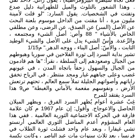
فعل تجاه سيطرة البيروقراطية) ، يقول راني: لاأحد نقي
. وهذا الشعور بالتلوث والميل للطهرانية دليل صدع
وتفتت في الشخصيات. يقول السارد: "لو قلت لأمينة
مليون مرة ، أنا مفتت من الداخل موسوم بلعنة البحث
عن الأصل (السر) عن الصدق، عن الرضى، وعن مطلقي
الخاص بالأشياء " 88 وأص: أصل الشيء ومجتمعه ،
والرِّعدة. وأسّ الشيء يدل على الأصل والشيء الوطيد
الثابت ، والأُسّ: أصل البناء ، ووجه الدهر." م1/15
تشير بداية السرد إلى ثورة الفلاحين في سوريا وهبوطهم
من الجبال وصعودهم إلى السلطة ، نقرأ: "ها هم قادمون
من الجبال والسهول زحفاً باتجاه المدن ، في عيونهم
غضب وعلى جباههم غبار ومجد منتظر . في الرياح تخفق
راياتهم وأصواتهم الجليلة تملأ سمع العالم ، تحتهم ترتعش
الأرض ، ونفوسهم مفعمة بالأماني والغبطة" ص9 هذا
السرد يفتقد للمرح
غِبّ عشرة أعوام يُظهر السرد الفرق ، ويظهر الميلان
الحاصل والاعوجاج. وأقول: إن عام 1967 م كان علامة
فارقة في الحركة الاجتماعية الثورية العالمية . ففي هذا
العام المشؤوم أعدم المناضل الثوري العالمي أرنستو
تشي غيفارا ، وبعد عام واحد فشلت ثورة الطلاب في
فرنسا ، بعد ثلاث سنوات مات عبد الناصر ، وكانت نكسة