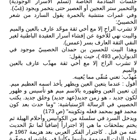
جلسات المنادمة الخاصة (تسلم الأسرار الوجودية)
والتخمير ستر العجين أو العصير حتى يتخمر ويجود (غِبّ).
وفي غمرات منتشية بالخمرة يقول السارد من شعر
الخصيبيّ:
لا تشرب الراح إلا مع أخي ثقة موحّد عارف بالعين والميم
والبيت نهي للأخوة عن إفشاء أسرار العقيدة الباطنية لغير
النقي الثقة العارف بسر (عمس).
وهذا البيت للحسين بن حمدان الخصيبيّ موجود في
الدبوان(ص 493 )، حيث يقول:
لا تشرب الراح إلا مع أخي ثقة مهذّب عارف بالعين
والميم
مُهذّب: تعني مُنقّى مما يُعيبه.
أقول : عندما يتعين العين ويظهر يأخذ اسمه العظيم ميم.
إن تعيين العين وظهوره بالاسم ميم هو تأسيس و ظهور
لكون جديد ، هو زمن جديد(عهد جديد) وخلق جديد. يكتب
الخصيبي في الرسالة الرّستباشية: "وما حدث بعد كون
محمد فهو بمحمد فعله وتكوينه" (ص 173)
ويدخل السرد في سلسلة من الكوابيس وأحلام الهيلة ثم
يختم بملحقات ما هي إلا اجتراراً إضافياً لما تمّ الحديث
عنه من قبل . كاجترار الفكر العربي بعد هزيمة 1967 م
وجلد الذات المهزومة وتأنيبها وكأننا في عاشوراء مصغّرة