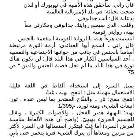
قال راني: سأحقق هذه الأمنية في نيويورك أو لندن
صحت بخباثة: في بلد الإمبريالية العالمية
بدعابة قال: أنت جدانوفي
وقلت : الذي سيمنع روايتك جدانوفي ومكارثي معاً
بهبه، روايتي قومية
ابتسمت هزءاً هيه، ياللرواية القومية المفعمة بالجنس
قال راني ، اسمع أيها العقائدي: أزمة الثورة مرتبطة
أساساً بالجنس في جانب من جوانبها الاجتماعية والنفسية
. أحد السياسيين الكبار في هذا البلد قال: لن تكون هناك
ثورة في هذا البلد ما لم تحل قضية الجنس والدين." ص
75
يميل السرد إلى استخدام ألفاظ في اللغة قليلة
الاستعمال مهملة مثل : انتفج، بهبه ، غِبّ
انتفج: ينفج؛ ثار .. والنفّاج المفتخر بما ليس عنده . ثور:
انبعاث الشيء، ومنه ثورة. م1/395
بهبه: البهبهة هدير الفحل ، والأصوات الكثيرة ، ويقال
للجسيم الجريء بهبهيّ. (واضح أن هذه الألفاظ مناسبة
لغرض السرد) أما غِبّ فيتكرر استعمالها في السرد لأكثر
من مرتين ومعناها أن يترك الشيء فترة يتخمر حتى يأتي