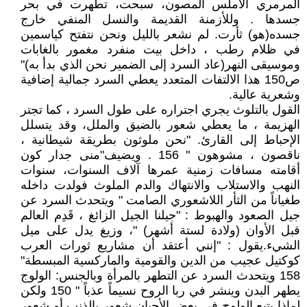
المرمري الأملس المصون، سبحت، تطهرت في بحر
جسدها . وللأزمنة القديمة والنسل المنفي خارج
جسده(هو) ثأرت. لم نشعر بالليل ونحن نتفتح كياسمين
في ظلام رطب ، داخل بيت منفرد مغمور بالغابات
وموسيقى النهر(عاد السرد إلى الضمير نحن الذي بدأ به)"
ص150 هذا الالتفات المتعدد يعطي السرد جمالية إضافية
وشعرية عالية.
القول بالتلوث يجري اجتراره على طول السرد ، كما تجتر
الهزيمة ، ما يعطي شعور بالضيق والملل، وقد يتسلل
الإحباط إلى القارئ. "نحن ملوثون بطريقة شيطانية ،
ناقصون ، مشوهون " 156 . ويضيف"منى جدار كون
أقامته مسافات زمنية عمرها آلاف السنوات، سنوات
النهب والاستلاب والانتهاك والدم الملوث فولدت داخله
طغياناً من الثأر اللاشعوري الصامت " ويتحدث السرد عن
جيل الصعود والهبوط : "جيلنا الجيل الزائغ ، قَدِم العالم
قبل الأوان (ولادة لستة أشهر) "، وزيغ يدل على ميل
الشيء.يقول : "إنني أعتقد أن مشاريع ثورات العرب
كوكتيل عجيب من الدين والقومية والماركسية المبسطة"
158 ويتحدث السرد عن التطهر بالمرأة وبالجنس: الولوج
يطهر البدن وينشر في ربا الروح نسيماً عذباً " 150 ولكن
لماذا يتبع الولوج في بعض الأحيان شعور بالذنب أو شعور