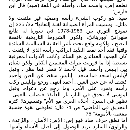
نطقه إص، واسمه صاد، وأصله في اللغة (صيد) قال ابن
فارس:
صيد: هو ركوب الشيء رأسه ومضيّه غير ملتفت ولا
مائل.. وسميت المرأة الصيدانة لقلة إلتفاتها" م3/ 325 إن
نموذج الثوري بين 1963-1973 في سوريا له طابع
طهرانيّ /بوريتانيّ، ولكون الشروط التاريخية ناقصة
النضج ، ولكونه واقع تحت تأثير العقلية الستالينية السائدة
وقتها فقد أخذ نمط الصِّيد الراكب رأسه الذي لا يلتفت .
كان الجمود العقائدي هو السائد وكانت الأدوات المعرفية
بسيطة إذا ما قورنت بتراث المعلمين الكبار. ولكن شتان
بين إبليس وأحمد. قيل لأحمد لا تنظر فما نظر ، وقيل
لإبليس اسجد فما سجد . إبليس سقط عن العين وأحمد
كشف له عن عين العين . أحمد انتهى ورجع وإبليس ركب
رأسه وتمرد على الأمر، وما رجع عن دعواه. وقيل
لموسى لا تحدق في النار، نار العلّيقة فتصاب بالعمى .
تظهر في السرد "أحلام العري مع الأم" وتفسيرها؛ كثرة
التحديق في الماضي" ص 71 قال: تطوقني بقوة جنسية
مفعمة بالأمومة" 75
أما نطق حرف صاد فهو إص: الإص: الأصل ، والرِّعدة .
والراوي/ السارد يريد الوصول إلى أصل الأشياء وأسها.