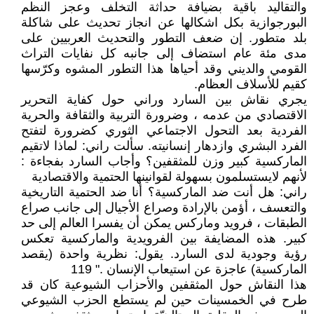
والتقاليد باقية بضيافة حداثة التخلف وعجز النظم
البورجوازية بكل اشكالها عن انجاز تحديث على شاكلة
بلد متطور. إن ضعف التطور والتحديث العربيين على
مدى مئة عام استضاف إلى جانبه كل نفايات التراث
القومي والديني وقد أحياها هذا التطور المشوه وكرّسها
كقيم للأسلاف العظام.
يجري نقاش بين السارد وراني حول كفاية التحرير
الاقتصادي من عدمه ، وضرورة التربية والثقافة والحرية
الفردية بعد التحول الاجتماعي الثوري كضرورة لتفتح
الفرد البشري وازدهار إنسانيته. سألت راني: لماذا لاتقيم
الماركسية كبير وزن للمثقفين؟ وأجاب السارد بفجاءة :
لأنهم لايستسلمون بسهولة لقوانينها الحتمية والاقتصادية
راني: هل أنت ضد الماركسية؟ أنا ضد الحتمية التاريخية
والتعسف ، أؤمن بالإرادة وصراع الأجيال إلى جانب صراع
الطبقات ، فرويد وماركس يمكن أن يفسرا العالم إلى حد
كبير. هذه المضايفة بين الفرويدية والماركسية تعكس
رؤية وجودية لدى السارد. يقول: نظرية واحدة (يقصد
الماركسية) عاجزة عن استيعاب الإنسان ." 119
هذا النقاش حول المثقفين والأحزاب الشيوعية كان قد
طرح في الخمسينات حين لم يستطع الحزب الشيوعي