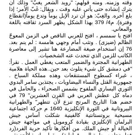
وقته وزمنه. ومنه قولهم: "رويد الشعر يغبّ" وذلك أن
يترك إنشاده حتى يأتي عليه وقت ، ويقال: غَبّ الأمر؛ إذا
بلغ آخره. والغِبّ: هو أن ترد الإبل يوماً وتدع يوماً(انقطاع
وفترة). م4/ 379 بهذا الشكل يظهر السرد ثقافته باللغة
والمعاني.
افتح يا سمسم ، افتح للعربي الناقص في الزمن المعوجّ
الظالم (ضيزى) . وتثب أمام وجهي هامسة : لم ينم بعد.
76 إن استخدام صيغة المضارعة هنا تشير إلى معاصرة
الكاتب للزمن الذي تتحدث عنه الشخصيات.
الطهرانية المجترة والضمير المتعب يغطي العمل . نقرأ:
"في دمشق كل شيء يتلوث بعد حين..هذه الحياة هلامية
، غبراء كسطوح المستنقعات وهذه مملكة السباخ .
جمهورية القتل والنساء البيضاويات ، يجتذبن سامر البدوي
الثوري اليساري الملفوح بشمس الصحراء ، والحامل في
دماه كل عطش العربي في القرن العشرين" 79 في
خضم هذا التاريخ المرتج تنزع لأن تتطهر" والطهرانية
البيروتانية في الثورة الإنكليزية 1640 م حركة اجتماعية
مسيحية بروتستانتية كالفينية شكلت أساس جيش
البرلمان الإنكليزي بقيادة كرومويل في مواجهة جيش
الخيالة أو جيش الملك. من أفكارها تأكيد حرية الفرد(رد