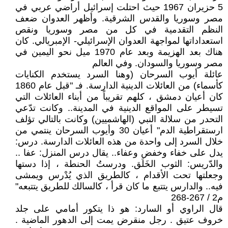
5 حزيران 1967 حيث احتلت إسرائيل أراضي عربي في
مصر وسوريا والقدس الشرقية. وأظهر العدوان ضعف
النظم التقدمية في كل من مصر وسوريا ونقص
استعداداتها لمواجهة العدوان الإسرائيلي- الإمبريالي. كان
هناك بعد الهزيمة وبعد عام 1970 ميل نحو اليمين في
مصر وسوريا والسودان. وفي العالم
عائلة أيوب السرحان (وهنا السرد يستخدم الكنايات
كأسماء) من العائلات الدينية الدارسة. فـ "قبل عام 1860
كان أعيان دمشق ، كلهم تقريباً من أبناء العائلات التي
تسيطر على المواقع الدينية في المدينة.. وكانت تدّعي
التحدر من سلالة النبي (الهاشميين) وكانت بالتالي تؤلف
ارستقراطية الدم" أعيان 30 وأيوب السرحان ينتمي من
خلال السرد إلى واحدة من هذه العائلات الدارسة. درس:
يدل على خفاء وخفض وعفاء.. يقال درس المنزل: عفا ..
والدّريس: الثوب الخَلَق. ودرستُ الحنطة ، إذا دستها
وجعلتها تحت الأقدام ، كالطريق الذي يُدْرس ويمشى
فيه.. والدارس يتتبع ما كان قرأ ، كالسالك للطريق يتتبعه"
م2 / 267-268
قال الراوي أو السارد: هو ذا يتكور أمامي على جلد
خروف عتيق . رجل منقرض يمت إلى الدهور الماضية .