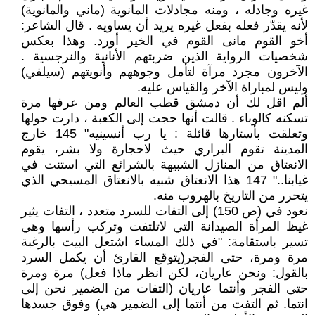
غيره وجادله ، ومنه مجادلات المانوية (ماني والمانوية)
لأنه يقدّر فعله بفعل غيره يريد أن يساويه . قال الشاعر:
أخو القوم مانى القوم في الخير أورد. وهذا بعكس
شخصيات الرواية الذين ضربتهم الأنانية والنرجسية .
الآخرون مجرد مرآة لتأمل وجوههم وأنويتهم (سيلفي)
وليس لمباراة الآخر والقياس عليه.
ألم اقل لك أن دمشق قطب العالم ومن عرفها مرة
تسكنه كالوباء . قالت أنها حجت إلى الكعبة ، دارت حولها
وتعلقت بأستارها قائلة : يا رب أنسينيه" 145 خارج
المدينة تقوم البراري حيث لاحجارة ولا بشر، يقوم
الانعتاق من المنازل الشبيهة بالشرائع التي استنت في
غيابنا.." 147 هذا الانعتاق شبيه بالانعتاق المسيحي الذي
يتحرر من التاريخ بالهروب منه.
نعود في (ص 150) إلى التفات للسرد متعدد ، التفات يثير
غيظ المرأة الصيدانة التي لاتلتفت وتركب رأسها وهي
تسير باستقامة: "في ذلك المساء اشتعل البيت بالرغبة
مرة ومرة، حتى الفجر(يتوقع القارئ أن يكمل السرد
بالقول: ونحن عاريان، لكن انظر ماذا فعل) مرة ومرة
حتى الفجر وأنتما عاريان (التفات من الضمير نحن إلى
انتما. ثم التفت من أنتما إلى الضمير هي) وفوق جسدها