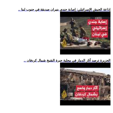
.. إذاعة الجيش الإسرائيلي: إصابة جندي بنيران صديقة في جنوب لبنا
.. الجزيرة ترصد آثار الدمار في محلية جبرة الشيخ شمال كردفان