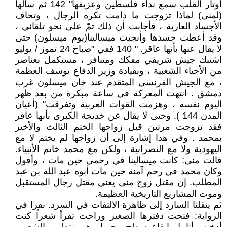
أوتار القلب سمع نداء فلسطين وعزيفها" 142 ثم سألها
(لمنى) لماذا تزوجت ما دامت تكره الرجال ، وتخاف
الأجساد العارية ، فأجابت أن ذلك تمّ على نحو تلقائي ،
وقد أعطت جسدها وأنجبت ميسالينا(يوم ميسلون) حتى
لا يقال عنها بأنها عاقر. " 140 ففي "صباح 24 تموز / يوليو
اشتبك جيش شريفي مفكك ومتنافر ، مستكمل بعناصر
من الأحياء الشعبية ، وبقيادة وزير الدفاع يوسف العظمة
، مع الجيش الفرنسي المتقدم عند خان ميسلون غرب
دمشق . انتهت المعركة في ساعة مبكرة من بعد ظهر
اليوم نفسه ، وهزمت القوات العربية وتفرقت" (أعيان
المدن 144 ). وحتى لا يقال عن خديجة الكبرى بأنها عاقر
فقد تزوجت مرتين قبل زواجها الختم الثالث والأخير
بمحمد . وفي هذا إشارة إلى أن زواجها لم يختم لا مع
اليهودية ولا مع النصرانية ، ولكن مع محمد خاتم الأنبياء.
قالت منى: كانت ميسالينا في رحمي حين مات ، وأقول
وكان محمد في رحم آمنة حين مات أبوه عبد الله بن عبد
المطلب. إن مقتل زوج منى يعني مقتل رجال المستقبل
وموت المشاريع التاريخية العظيمة.
ثم ينقلنا السارد إلى ظاهرة الالتفات في السرد. نقرا في
الرواية: فتحت دفترها الصغير وراحت تقرأ شعراً كنت