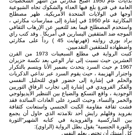
بدايات عام 1950 أصبح مكارثي من أشهر الشخصيات
العامة في فترةٍ بلغ فيها العداء والشكوك تجاه الشيوعية
أوجها في الولايات المتحدة الأمريكية. ظهر مصطلح
المكارثية عام 1950 في إشارة إلى ممارسات مكارثي ،
واستخدم المصطلح فيما بعد للتعبير عن الإرهاب الثقافي
الموجه ضد المثقفين اليسارين في أمريكا . وقد كتب راي
براد بوري روايته (فهرنهايت 45 ) رداً على مكارثي
واضطهاده للمثقفين التقدميين.
كتبت الرواية في مطلع السبعينات 1973 من القرن
العشرين حيث نسبت إلى تيار الوعي بعد نكسة حزيران
1967 م حيث السرد يتحدث بضمير الأنا ويتسم بالتكرار
واجترار الهزيمة ، حيث يقوم السرد عبر تداعي الذكريات
والحلم في إشارة إلى حضور قوي للتحليل النفسي
والفكر الفرويدي في إشارة إلى تجارب الرفاق الثوريين
الوجودية ، واقع التسكع والضياع بين التنظير الأيديولوجي
والخمر والنساء. وحيث التمرد على العادات السائدة فقد
فشت ثقافة مقاومة الكبت الجنسي واستعانت كثقافة
بفرويد وفلهلم رايش أحد تلامذته الذي حاول أن يجمع
بين الماركسية والفرويدية في كتابه الشهير"الثورة
والثورة الجنسية" يقول بطل الرواية (الراوي):
كل أمنيتك أن تختص بعلم النفس