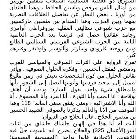
السوري ذو العقلية الستالينيّة استيعاب مثقفين ثوريين
من أمثال الياس مرقص وياسين الحافظ ، وهما العائدان
من أوربا ، بغض النظر عن تفاصيل الخلافات النظرية
بينهما وبين الحزب. وهذا الصدام بين مثقفين ماركسيين
مع حزب شيوعي ستاليني العقلية بيروقراطي أوامري
وجامد عقائدياً حصل في فرنسا بعد الحرب العالمية
الثانية بين الحزب الشيوعي الفرنسي الستاليني الطابع
وبين روجيه غارودي وسارتر وألتوسير ولوفيفر وغيرهم
كثر.
تعرج الرواية على التراث الصوفي والسياسي للعرب
ودمشق كمقتل الحسين ، وفكرة الحلول الصوفية . ويأتي
نقاش الحلول من كون الشخصيات تعيش في زمن معْوجّ
فتميل إلى تمجيد فرديتها وأنويتها لتصل إلى الشعور بأنها
والمطلق شيء واحد. يقول السارد: وددت أن أهتف
بوقاحة : انا الحب وأنا الثورة ، أنا الفرد وأنا المجموع ، أنا
الله وأنا الاشتراكية ، ومني ينبثق معنى العالم" 118 وهذا
الموقف من الأنا والعالم يذكرنا بالصوفي الشهيد الحسين
بن منصور الحلاج . قال الحلاج في الديوان:
أأنت أم أنا هذا في إلهين حاشاك حاشاي من اثبات
اثنين(الأعمال 325) والحلاج يصرح انه ناسوت حلّ فيه
اللاهوت. الاتحادية قالوا بواحد (المسيحية اليعقوبية؛