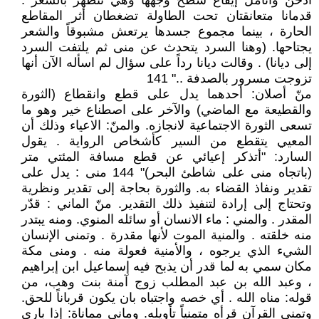
أدخن وأتامل إيقاع سطح وجهها وهي تتطهر بالشعر .
قدمانا متعانقتان تحت الطاولة تضغطان أثر المقاطع
الحارة ، بينما مجموع جسدها يرتعش مشبوقاً والشعر
يجتاحها. (وهنا السرد يتحدث عن منى ثم يلتفت السرد
إلى ديانا) . وقالت ديانا رداً على سؤال لم اسأله الآن أنها
تزوجت مسرور بالصدفة .." 141
منّ أصلان: أحدهما يدل على قطع وانقطاع (الثورة
والقطيعة مع الماضي) والآخر على اصطناع خير وهو ما
تسعى الثورة الاجتماعية لانجازه. والمنّ: الاعياء وذلك أن
المعيي يتقطع من السير كأشخاص الرواية . يقول
السارد: "أتذكر إعيائي عن قطع مسافة المئتي متر
(باتجاه منى على شاطئ البحر)" 144 منى : يدل على
تقدير ونفاذ القضاء به. والثورة بحاجة إلى تقدير ونظرية
وتحتاج إلى إرادة لتنفيذ ذلك التقدير. منّ الماني : قدّر
المقدر . والمني : ماء الانسان أو سائله المنوي. ومنه يبتدر
منه خلقته . والمنية الموت لأنها مقدرة . وتمنى الإنسان
الشيء الذي يرجوه ، والأمنية فعولة منه . ومنى مكة
مكان سمي به لما قدر أن يذبح فيه إسماعيل ابن إبراهيم
، وعبد الله بن عبد المطلب زوج آمنة بنت وهب، من
قوله: مناه الله . أي خصه واجتباه بان يكون قرباناً للحق.
وتمنى القرآن قرأه متمنياً تأويله. وماني مماناة: إذا بارى