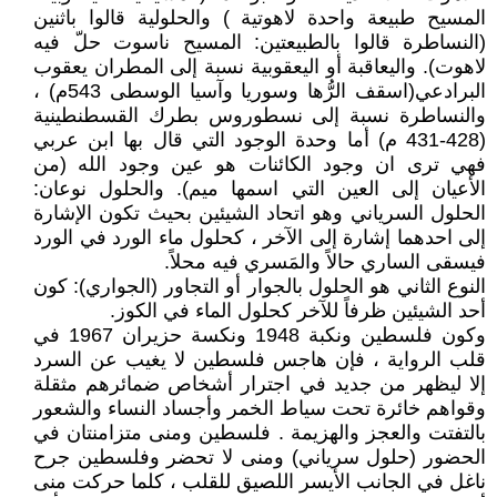
المسيح طبيعة واحدة لاهوتية ) والحلولية قالوا باثنين
(النساطرة قالوا بالطبيعتين: المسيح ناسوت حلّ فيه
لاهوت). واليعاقبة أو اليعقوبية نسبة إلى المطران يعقوب
البرادعي(اسقف الرُّها وسوريا وآسيا الوسطى 543م) ،
والنساطرة نسبة إلى نسطوروس بطرك القسطنطينية
(428-431 م) أما وحدة الوجود التي قال بها ابن عربي
فهي ترى ان وجود الكائنات هو عين وجود الله (من
الأعيان إلى العين التي اسمها ميم). والحلول نوعان:
الحلول السرياني وهو اتحاد الشيئين بحيث تكون الإشارة
إلى احدهما إشارة إلى الآخر ، كحلول ماء الورد في الورد
فيسقى الساري حالاً والمَسري فيه محلاً.
النوع الثاني هو الحلول بالجوار أو التجاور (الجواري): كون
أحد الشيئين ظرفاً للآخر كحلول الماء في الكوز.
وكون فلسطين ونكبة 1948 ونكسة حزيران 1967 في
قلب الرواية ، فإن هاجس فلسطين لا يغيب عن السرد
إلا ليظهر من جديد في اجترار أشخاص ضمائرهم مثقلة
وقواهم خائرة تحت سياط الخمر وأجساد النساء والشعور
بالتفتت والعجز والهزيمة . فلسطين ومنى متزامنتان في
الحضور (حلول سرياني) ومنى لا تحضر وفلسطين جرح
ناغل في الجانب الأيسر اللصيق للقلب ، كلما حركت منى