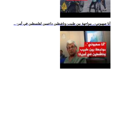
.. -أنا صهيوني-.. مواجهة بين طبيب وناشطين داعمين لفلسطين في أمر