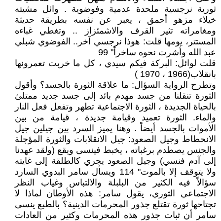
ثورية نرجسية ملحدة عدمية وفوضوية . وائل مشيته
خيلاء مزهو أحمق ، يعبر عن نفسه بطريقة حديثة
ومغامراته تثير القرف والاشمئزاز .. وتغطي غباءه
المستتر، يومها قلت: هوذا نرجسي آخر.. الفوضوي شبلي
عبد الله وأشرت نحوه ساخراً" 99
قلت لوائل: البركة فيكم سيدي ، كل ما خربت تعمرونها
بانقلاب(1966 ، 1970 )
وتطرح الرواية السؤال: ما علاقة الثورة بالجسد؟ وأقول
الثورة تنقلنا من جسد مهدم بائد إلى جسد جديد ممتلئ
بالحياة الجديدة ، الثورة الاجتماعية تطهر وتفعل فعل النار
والماء. الثورة تعميد وقيامة جديدة ، قيامة من بين
الأموات بالجسد أيضاً . وهنا يميز السرد بين جيلين جيل
الانحطاط وجيل الصعود: جيل الانقلابات والثورة المؤجلة
والجنس يصطدم برغباته ، يخبط فينسى ويقع (ولقد عهدنا
إلى آدم فنسي) وجيل الصعود يجري كالطلقة إلى غايته
ولا يتوقف إلا بالموت" 114 ويسأل سامر البدوي السارد
سؤالاً فيه الكثير من البلبلة والالتباس وغياب النظر
الاجتماعي الثوري، يقول سامر: هذه الأوطان لماذا لا
تجتاحها ثورة تقتلع جذور المحرمات الدينية؟ بالطبع ينسى
سامر أن ثبات جذور هذه المحرمات وكثير من العادات