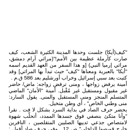
"كيف(أيكا) جلست وحدها المدينة الكثيرة الشعب، كيف
صارت كأرملة عظيمة بين الأمم!"(مراثي آرام دمشق،
مراثي إرميا النبي) [و هذا السفر من العهد القديم اسمه
"أيكا" بالعبرية ومعناها "كيف" حيث تبدأ بها المراثي] وقد
كتبت بعد سبي إسرائيل وخراب أورشليم بعد 586 ق.م .
أمينة يرفض زواجها ، ومنى ترفض زواجه: ماض/ حاضر
غير مقبول ومستقبل غير مُقْبل. أمينة "الأمان" الماضي
المتسلم المنجز ومنى المستقبل والمنى. يقول السارد:
منى وطني الخاص" ، أي وطن متخيل.
يحضر حرف الصاد في بداية السرد بشكل لا فت . نقرأ
"وأنا متكئ بنصفي فوق جسدها الممدد، أتحلّب شهوة
لامتصاص جذعي ثدييها الصلبين المتقلصين ، النافرين
خارج قميصها الداخلي" ص 12 . وفي حرف صاد أقول :