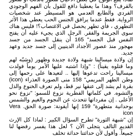
بالقرف؟ وهذا ما يعطينا دافع للقول بأن الفهم الوجودي
الفردي والطابع العدمي هو المسيطر عند شخصيات
الرواية. فقط عندما يرافق الجنس الحب يعطي هذا الأثر
التطهري ، فأي تطهر يحصل في الاغتصاب؟! فليس هناك
سوى الجريمة والفقر. الرجل الذي يجيء عليه أن يفتح
النفس قبل الجسد" 165 أن ينقل الجسد من جسد
مهجور منذ عصور الأجداد الدينيين إلى جسد جديد وعهد
جديد.
إن ولادة ميسالينا شبهة ولادة جديدة وظهور (وشبّه لهم
وما قتلوه يقيناً) : "وإذا اشتبه عليها الأمر يوماً فولدت
ميسالينا راحت تدعوها إليها .. لتعيدها على رحمها إلى
وطن الطهر المريمي" 158 منى الصورة العذراء (icon)
بقرة لم يشد إلى عنقها نير قط، ولم تعرف الخنوع والذل
والتشوه. في كلماتها الفطرية نزوع للسمو: "نزوع نحو
الأعلى . إن مفرداتها تتحدث عن النجوم والغيم والشمس
بوحدانية متطهرة" 159 إنها أيقونة: صورة الحق. Vera
icon
إن "شبهة الثورة" تطرح السؤال الكبير : لماذا كل الإرث
القديم التالف يتجلى الآن ؟ لعل هذا يفسر رفضها لنا
جميعاً. وأقول لأن حداثتنا حداثة تخلف