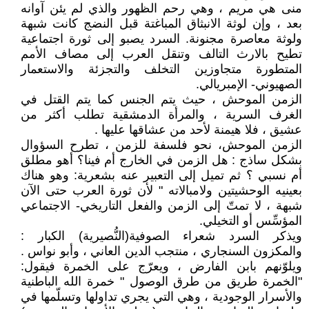
منى هي مريم ، وهي رحم الظهور والذي لم يئن آوانه
بعد ، وإن لوثة الانبثاق المباغتة قبل النضج كانت شبهة
ولوثة معاصرة مجنونة. السرد يصبو إلى ثورة اجتماعية
تطيح بالارث التالف وتنقل العرب إلى مصاف الأمم
المتطورة متجاوزين التخلف والتجزئة والاستعمار
الصهيوني- الإمبريالي.
الزمن الموحش ، حيث يتم الجنس كما يتم القتل في
الغرف السرية ، والمرأة الدمشقية تطلب أكثر من
عشيق ، فلا هيمنة لأحد من عشاقها عليها .
الزمن الموحش، نحو فلسفة للزمن ، تطرح السؤوال
بشكل ساذج : هل الزمن في الخارج أم فينا؟ أهو مطلق
أم نسبي ؟ ثم تميل إلى التعبير عنه بشعرية: وهو هناك
بعينيه الوحشيتين ولامبالاته " لأن ثورة العرب حتى الآن
شبهة ، لا تمتّ إلى الزمن والفعل التاريخي- الاجتماعي
المؤسِّس أو التخيلي.
ويذكر السرد شعراء الصوفية(النُّصيرية) الكبار :
والمكزون السنجاري ، منتجب الدين العاني ، وأبو نواس .
ويلوّنهم بابن الفارض ، ويعرّج على الخمرة فيقول:
"الخمرة طريق من طرق الوصول " خمرة الله الباطنية
والأسرار الوجودية ، وهي التي يجري تداولها وتسلّمها في