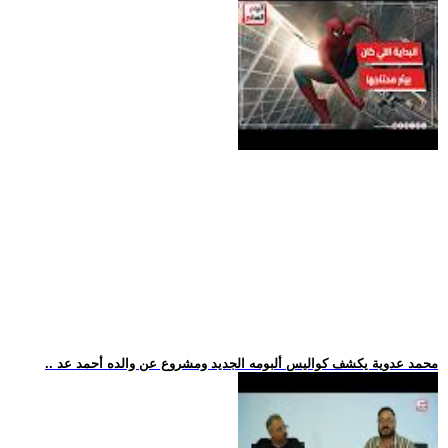
.. محمد عدوية يكشف كواليس ألبومه الجديد ومشروع عن والده أحمد عد