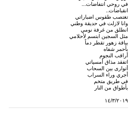
في روحي انتفاضات...
انقباضات..
تغتصب طقوس اضباراتي
وانا لازلت في حديقة وطني
انطلق من غرفة نومي
مثل السجين ابتسم لأحلامي
بباقة زهور تقطر دماً
بأحمر شفاه
أراقب النجوم
اتفقد مذاق أمسياتي
أتوارى بين السحاب
أجري وراء السراب
في طريق متخم
بأطواق من النار
١٤/٣/٢٠١٩