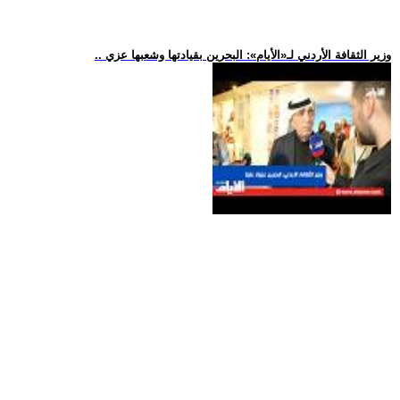
.. وزير الثقافة الأردني لـ«الأيام»: البحرين بقيادتها وشعبها عزي