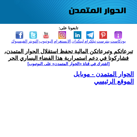
تابعونا على:
بودكاست
بنترست
تيلكرام
لينكدإن
الانستغرام
اليوتيوب
التويتر
الفيسبوك
تبرعاتكم وتبرعاتكن المالية تحفظ استقلال الحوار المتمدن،
فشاركونا في دعم استمرارية هذا الفضاء اليساري الحر
[اشترك في قناة ‫«الحوار المتمدن» على اليوتيوب]
الحوار المتمدن - موبايل
الموقع الرئيسي