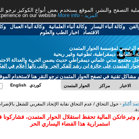
ة التصفح والنشر، الموقع يستخدم بعض أنواع الكوكيز نرجو النق
More info - المزيد
experience on our website
الفن
-
وكالة أنباء اليسار
-
وكالة أنباء العلمانية
-
وكالة أنباء العمال
-
وكا
الاقتصاد
-
اخبار الطب والعلوم
 الرئيسي لمؤسسة الحوار المتمدن
، علمانية، ديمقراطية، تطوعية وغير ربحية
ل مجتمع مدني علماني ديمقراطي حديث يضمن الحرية والعدالة الاجتم
حوار المتمدن على جائزة ابن رشد للفكر الحر والتى نالها أعلام في الفك
م مشاكل تقنية في تصفح الحوار المتمدن نرجو النقر هنا لاستخدام الموقع
كوردي
English
الاخبار
مراكز
الحوار المتمدن
مد أكناو
- حول التحاق / عدم التحاق نقابة الإتحاد المغربي للشغل بالإضرا
 وتبرعاتكن المالية تحفظ استقلال الحوار المتمدن، فشاركونا 
استمرارية هذا الفضاء اليساري الحر