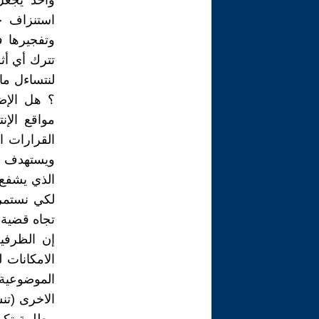
واحد يجعل
استنزاف ج
وتفجيرها ف
تترك أي أثر
لنتساءل ما
؟ هل الإض
مواقع الإن
القرارات ا
ويستهدف ال
لكي نستمر 
تجاه قضية ا
إن الظرفي
الامكانات 
الموضوعية 
الاخرى (تن