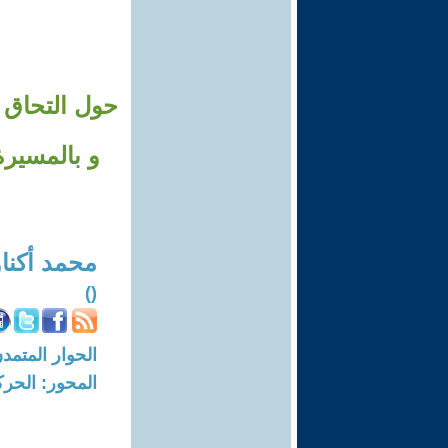
حول التحاق /
محمد أكناو
()
الحوار المتمدن-العدد: 6156 - 19
المحور: الحركة