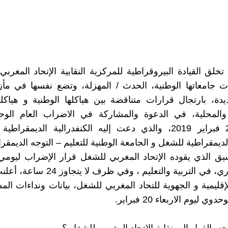
خلق القيادة البيروقراطية للمركزية النقابية الإتحاد المغرب
ت جامعاتها الوطنية، الحدث / المهزلة، وتضع نفسها في مأ
ة، بارتجال قرارات متناقضة بين هياكلها الوطنية و هياكله
ة والمحلية، في الدعوة والمشاركة في الاضراب العام الوح
الاربعاء 20 فبراير 2019، والذي دعت إليه الكنفدرالية الديمقر
الديمقراطية للشغل و الجامعة الوطنية للتعليم – التوجه الديمق
فبراير الجاري، في التربية والتعليم ، وفي ظر
لإقليمية و الجهوية للتحاد المغربي للشغل، بيانات ونداءات ال
ي ليوم الاربعاء 20 فبراير.