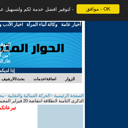
موافق - OK
لتوفير افضل خدمة لكم ولتسهيل عملي
أخبار عامة
-
وكالة أنباء المرأة
-
اخبار الأدب و
الموقع
يسارية
"من أج
حاز ال
إذا لديك
الزوار
اضافة/خدمات
بحث/الارشيف
الصفحة الرئيسية
-
الحركة العمالية والنقابية
-
مح
الذكرى الثامنة لانطلاقة انتفاضة 20 فبراير المجيدة.
تبرعاتكم