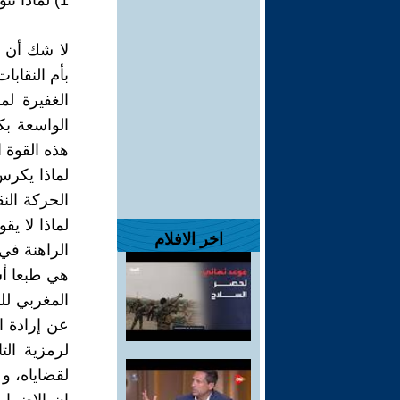
1) لماذا نتوجه بالقول إلى نقابة الاتحاد المغربي للشغل ؟
لا شك أن ن
بأم النقابا
الغفيرة لم
الواسعة بك
هذه القوة ا
لماذا يكرس
الحركة الن
لماذا لا يق
اخر الافلام
الراهنة في
هي طبعا أس
المغربي ل
لرمزية الت
لقضاياه، و