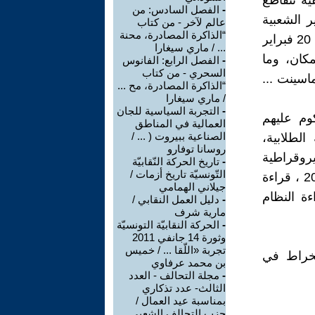
 ففيه تتقاطع
-
الفصل السادس: من
ر الشعبية
عالم لآخر - من كتاب
“الذاكرة المصادرة، محنة
الكادحة و تنظيماتها الصامدة والمناضلة، ولا يخفى على الجميع أن انتفاضة 20 فبراير
... / ماري سيغارا
كان، وما
-
الفصل الرابع: الفانوس
السحري - من كتاب
اسينت ...
“الذاكرة المصادرة، مح ...
/ ماري سيغارا
-
التجربة السياسية للجان
وم عليهم
العمالية في المناطق
الصناعية ببيروت ( ... /
لطلابية،
روسانا توفارو
يروقراطية
-
تاريخ الحركة النّقابيّة
التّونسيّة تاريخ أزمات /
للاتحاد المغربي للشغل، قراءة الإضراب العام ليوم الاربعاء 20 فبراير 2019 ، قراءة
جيلاني الهمامي
ءة النظام
-
دليل العمل النقابي /
مارية شرف
-
الحركة النقابيّة التونسيّة
وثورة 14 جانفي 2011
تجربة «اللّقا ... / خميس
انخراط في
بن محمد عرفاوي
-
مجلة التحالف - العدد
الثالث- عدد تذكاري
بمناسبة عيد العمال /
حزب التحالف الشعبي