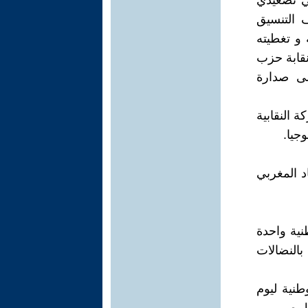
لي تصعيدي
 التنسيق
 و تغطيته
نقابة حزب
لى صدارة
 النقابية
جيا.
حاد المغربي
نية واحدة
النضالات
طنية ليوم