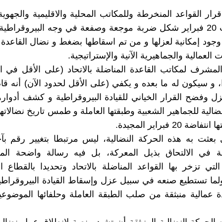
رار القواعد المنخرطة وللمكاتب المحلية والاقليمية والجهوية
في إضراب 20 فبراير شكل ضربة موجعة وصفعة في وجه البيروقراطي
وجود إمكانية لعزلها و من تم اسقاطها بضغط و نضال القاعدة
 العمالية والجماهيرية الآنية والإستراتيجية.
المشرف لمكاتب القاعدة المناضلة بالاتحاد (على الأقل في ال
، و سيكون له ما بعده و يكفي (على الأقل لحدود الآن) أنه ق
ل وفضح القرار الخياني للقيادة البيروقراطية و كشف أدوار
ضالية للجماهير الشعبية وطبقتها العاملة و طمس تاريخ نضالاته
 20 فبراير المجيدة.
 بعثت به هذه الحركة النضالية، ليس مرتبطا بتغيير رقم ب
في الالتحاق بذيل المعركة، بل فيه رسالة واضحة الم
التي تزخر بها القواعد المناضلة بالاتحاد وتحديدا بالقطاع 
لما تستطيع صنعه في سبيل عزل وإسقاط القيادة البيروقراطية
ة عمالية منبثقة من صلب الطبقة العاملة وحلفائها الموضوعيي