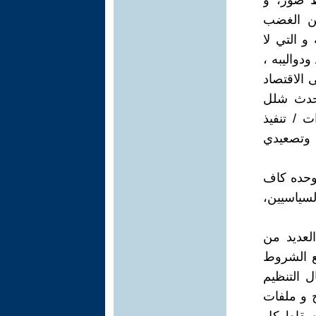
ط صور، و
ين الغضب
و التي لا
دواليبه ،
 الاقتصاد
يحدث شلل
ت / تنفيذ
 وتصعيدي
، فهذا التاريخ لوحده كاف
لسياسيين،
لعديد من
مع الشروط
ل التنظيم
ج و ملفات