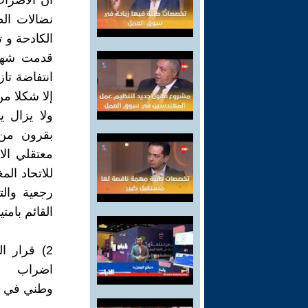
نضالات الط
قدمت شهدا
انتفاضة تا
إلا شكلا من أشكا
ولا يزال 
بقرون من 
معتقلي الا
رجعية والت
القائم بامتيا
2) قرار ا
اضراب
وطني في 20 فبراير، هل يمكن أن يشكل نقطة تحول ؟