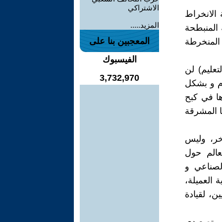
الاشتراكي
 الانخراط
المزيد.....
ة المنبطحة
المعجبين بنا على
 المنخرطة
الفيسبوك
تعليم) لن
3,732,970
ام و بشكل
ها في كبح
ا المشرقة
آخر، وليس
عالم حول
الصناعي و
 العميلة،
ن، لقيادة