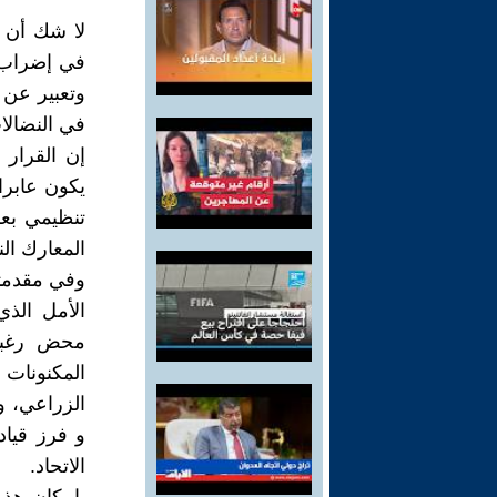
لا شك أن ق
وتعبير عن 
في النضالات
إن القرار 
يكون عابرا
تنظيمي بعز
المعارك الن
وفي مقدمتها انتفاضة
الأمل الذي
محض رغبة 
المكنونات 
الزراعي، و
و فرز قياد
الاتحاد.