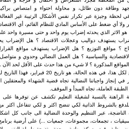
 من المحطة مجرد استعراض و احتفال و فرجة و التقا
هد وطاقة دون طائل، و محاولة احتواء و امتصاص براك
ي لحظة وجيزة عبر تكرار نفس الأشكال الرتيبة غير الفعالة 
 ولا أي ضغط على الأساس المادي للنظام القائم، أي الاقتصاد و
 هو الاثر الذي يحدثه إضراب يوم واحد و حتى مسيرة واحد على
راب يستهدف دواليب وعجلات الاقتصاد ؟ هل الإضراب 
تاج ؟ مواقع التوزيع ؟ هل الإضراب يستهدف مواقع القرارا
لاقتصادية والسياسية ؟ هل العمل النضالي وحدوي و متواصل
مواقع المذكورة ؟ لا شيء من هذا حدث على الأقل لحد الآن .
الذي يشفع لكل هذا، في هذه الحالة، هو تاريخ 20 فبراير
في إنجاز واجباتنا النضالية تجاه قضية الشهداء والمعتقلين ا
لطبقة العاملة، تجاه المبدأ و الموقف.
ة الراهنة بالنسبة لشغيلة التعليم تكشف عن توفرها على ا
للدفع بالشروط الذاتية لكي تنضج اكثر و لكي تتفاعل اكثر 
الناضجة، عبر التنظيم والوحدة النضالية الى جانب كل اشكا
سيقيات ، تجمعات، مجموعات، جمعيات ...) على أرضية برنام