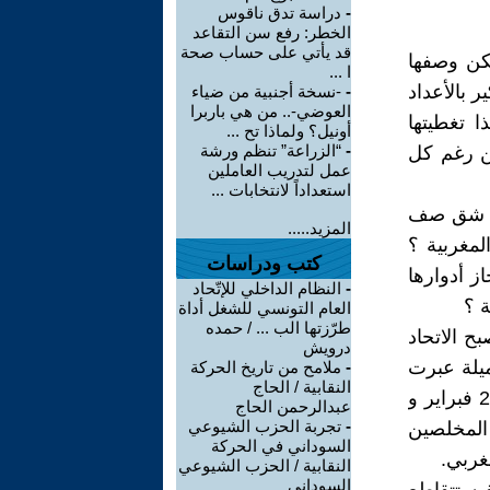
-
دراسة تدق ناقوس
الخطر: رفع سن التقاعد
قد يأتي على حساب صحة
مكن وصفها
ا ...
ر بالأعداد
-
-نسخة أجنبية من ضياء
العوضي-.. من هي باربرا
ا تغطيتها
أونيل؟ ولماذا تح ...
-
“الزراعة” تنظم ورشة
كن رغم كل
عمل لتدريب العاملين
استعداداً لانتخابات ...
رس شق صف
المزيد.....
لمغربية ؟
كتب ودراسات
از أدوارها
-
النظام الداخلي للإتّحاد
 ؟
العام التونسي للشغل أداة
طرّزتها الب ... / حمده
ح الاتحاد
درويش
يلة عبرت
-
ملامح من تاريخ الحركة
النقابية / الحاج
عن إرادة النظام القائم في طمس الطابع السياسي و النضالي لإضراب 20 فبراير و
عبدالرحمن الحاج
-
تجربة الحزب الشيوعي
المخلصين
السوداني في الحركة
غربي.
النقابية / الحزب الشيوعي
السوداني