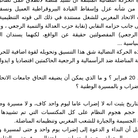
 الحركة النضالية المنبثقة أن تشيد منصة لانطلاق عمل نضا
 من شأنه عزل وإسقاط القيادة البيروقراطية العميل ونسف
 الاتحاد المغربي للشغل مستندة في ذلك الى قوته التنظيمية
 جانب حزامه النقابي (نقابة حزب العدالة والتنمية الرجعي ، و
 الرجعي) المفصولتين حقيقة عن الواقع، لكنهما يسندان ا
ياسية ...
 الحركة النضالية شق هذا التنسيق وتحويله لقوة اضافية للحركة
 المناضلة ضد الرأسمالية و الرجعية الحاكمتين اقتصاديا و ايدولو
3) ماذا بعد 20 فبراير ؟ و ما الذي يمكن أن يضيفه التحاق جامعات الات
ضراب و بالمسيرة الوطنية ؟
لتاريخ يثبت انه لا إضراب عاما ليوم واحد كاف، و لا مسيرة وط
 حجم هجوم النظام على كل المكتسبات التي تم تشييدها ب
الجسيمة والجبارة للشعب المغربي وتنظيماته المناضلة.
ل أن النداء و الدعوة إلى إضراب يوم واحد و حتى لمسيرة و