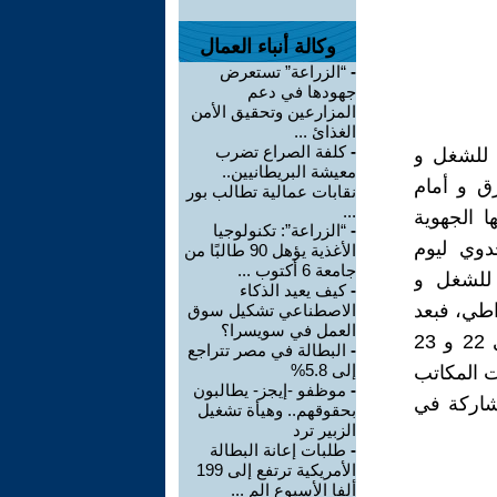
وكالة أنباء العمال
-
“الزراعة” تستعرض
جهودها في دعم
المزارعين وتحقيق الأمن
الغذائ ...
-
كلفة الصراع تضرب
ي للشغل و
معيشة البريطانيين..
زق و أمام
نقابات عمالية تطالب بور
...
ا الجهوية
-
“الزراعة”: تكنولوجيا
دوي ليوم
الأغذية يؤهل 90 طالبًا من
جامعة 6 أكتوب ...
اطية للشغل و
-
كيف يعيد الذكاء
راطي، فبعد
الاصطناعي تشكيل سوق
العمل في سويسرا؟
إعلان التنسيق الذي يقوده الإتحاد المغربي للشغل قرار الإضراب ليومي 22 و 23
-
البطالة في مصر تتراجع
إلى 5.8%
ف لا يتجاوز 24 ساعة، أعلنت المكاتب
-
موظفو -إيجز- يطالبون
مشاركة في
بحقوقهم.. وهيأة تشغيل
الزبير ترد
-
طلبات إعانة البطالة
الأمريكية ترتفع إلى 199
ألفا الأسبوع الم ...