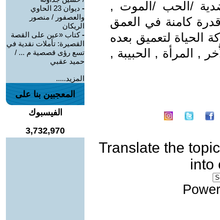
ية /الحب /الموت ,
-
ديوان 23 الحاوي
والعصفور / منصور
درة كامنة في العمق
الريكان
ة الحياة لتعميق بعده
-
كتاب «عين على القصة
القصيرة: تأملات نقدية في
 , المرأة , الحبيبة ,
تسع رؤى قصصية م ... /
حميد عقبي
المزيد.....
المعجبين بنا على
الفيسبوك
3,732,970
Translate the topic
into
Power