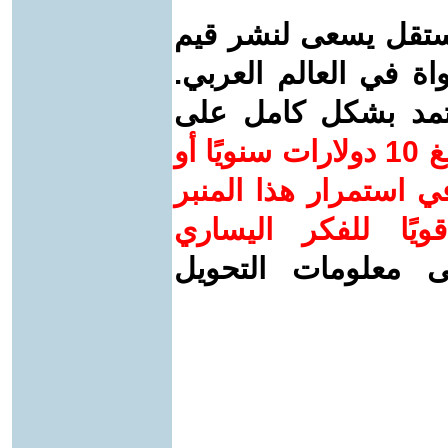
ستقل يسعى لنشر قيم
واة في العالم العربي.
عتمد بشكل كامل على
ساهم/ي معنا! بدعمكم بمبلغ 10 دولارات سنويًا أو
 استمرار هذا المنبر
ويًا للفكر اليساري
ى معلومات التحويل