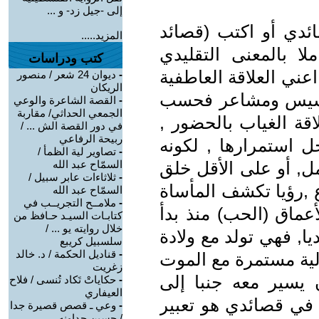
إلى -جيل زد- و ...
ئدي أو اكتب (قصائد
المزيد.....
ا بالمعنى التقليدي
كتب ودراسات
عني العلاقة العاطفية
-
ديوان 24 شعر / منصور
الريكان
أحاسيس ومشاعر فحسب
-
القصة الشاعرة والوعي
الجمعي الحداثي/ مقاربة
قة الغياب بالحضور ,
في دور القصة الش ... /
ربيحة الرفاعي
ل استمرارها , لكونه
-
تصاوير لية الظمأ /
ل, أو على الأقل خلق
السمّاح عبد الله
-
ثلاثاءات عابر سبيل /
 ,رؤيا تكشف المأساة
السمّاح عبد الله
-
ملامــح التجريــب في
أعماق (الحب) منذ بدأ
كتابـات السيـد حـافظ من
خلال روايته يو ... /
ديا, فهي تولد مع ولادة
سلسبيل كريبع
-
قناديل الحكمة / د. خالد
لية مستمرة مع الموت
زغريت
يسير معه جنبا إلى
-
حكاياتْ تَكاد تُنسى / فلاح
العيفاري
 في قصائدي هو تعبير
-
وعي ـ قصص قصيرة جدا
/ حسين جداونه