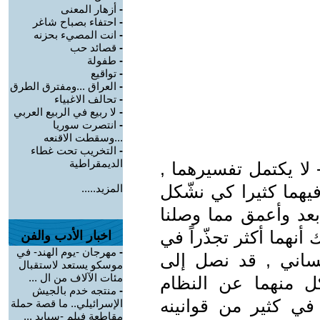
-
أزهار المعنى
-
احتفاء بصباح شاغر
-
انت المصيء بحزنه
-
قصائد حب
-
طفولة
-
تواقيع
-
العراق ...ومفترق الطرق
-
تحالف الاغبياء
-
لا ربيع في الربيع العربي
-
انتصرت سوريا
...وسقطت الاقنعه
-
التخريب تحت غطاء
الديمقراطية
 لا يكتمل تفسيرهما ,
فيهما كثيرا كي نشّكل
المزيد.....
ابعد وأعمق مما وصلنا
 أنهما أكثر تجذّراً في
اخبار الأدب والفن
-
مهرجان -يوم الهند- في
نساني , قد نصل إلى
موسكو يستعد لاستقبال
مئات الآلاف من ال ...
ل منهما عن النظام
-
منتجه خدم بالجيش
 في كثير من قوانينه
الإسرائيلي.. ما قصة حملة
مقاطعة فيلم -سبايد ...