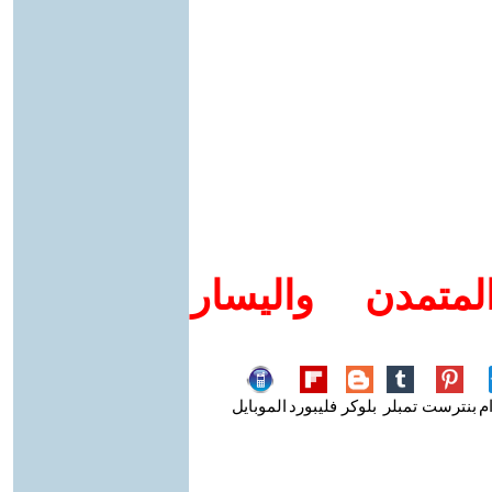
متمدن واليسار
م
بنترست
تمبلر
بلوكر
فليبورد
الموبايل