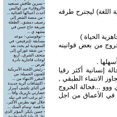
-
نسرين طافش تستعيد
«الروقان» من كواليس
 اللغة) ليجترح طرقه
أحدث أعمالها الغنائية ...
-
من منصة الشعر إلى
رصيف دمشق.. الطفلة
شريفة حاج حسن في
مشهد ي ...
زية الحياة )
-
-نوفوستي-: موعد
مسابقة -إنترفيجن- في
خروج من بعض قوانينه
السعودية لم يحدد بعد
-
من شقة غوركي إلى
متحف الشرق.. أربع
لوحات قاجارية نادرة
هلها .
تُعرض ...
ة إنسانية أكثر رقيا
-
رئيس اللجنة الأمريكية
للفنون الجميلة: من
جاوز الانتماء الطبقي ,
المقرر الانتهاء من ...
-
اكتشافات أثرية جديدة
 ووو ...فحالة الخروج
في ألتاي تكشف أسرار
حضارتي بازيريك وأفا ...
 في الأعماق من اجل
-
لم يرغب أحد في نيله
خلال عهد بطرس الأكبر..
ما قصة -وسام السك ...
-
حسن بايكر: المؤثر الذي
نقل الرواية الفلسطينية