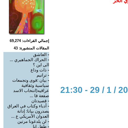
ي الحر
إجمالي القراءات: 69,274
المقالات المنشورة: 43
-
العاشق
-
الحراك الجماهيري ...
الى اين ؟
-
ذات وداع
-
ترانيم
-
بيان :قوى وتجمعات
سياسية وثقافية
عراقيه(انتخاب الاسد
صفعة قا ...
-
قصيدتان
-
أدباء وكتاب في العراق
يصدرون بيانا: إدانة
العدوان الأمريكي ع ...
-
لن يلدغونا مرتين
-
طفل انا