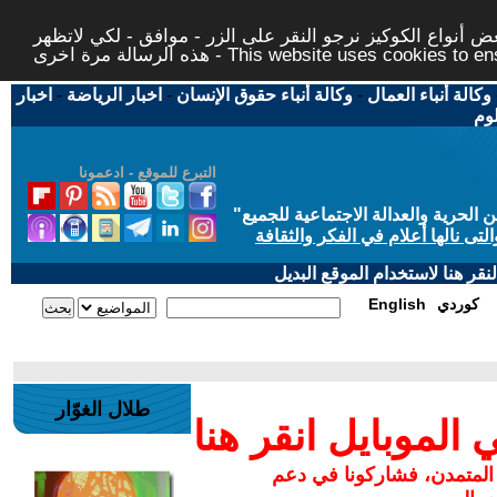
 أنواع الكوكيز نرجو النقر على الزر - موافق - لكي لاتظهر
This website uses cookies to ensure you ge
وكالة أنباء العمال
-
وكالة أنباء حقوق الإنسان
-
اخبار الرياضة
-
اخبار
لوم
التبرع للموقع - ادعمونا
حرية والعدالة الاجتماعية للجميع
"
تى نالها أعلام في الفكر والثقافة
قر هنا لاستخدام الموقع البديل
كوردي
English
طلال الغوّار
لموبايل انقر هنا
 المتمدن، فشاركونا في دعم