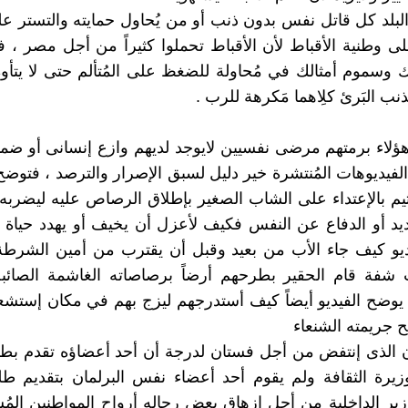
بلد كل قاتل نفس بدون ذنب أو من يُحاول حمايته والتستر علي
على وطنية الأقباط لأن الأقباط تحملوا كثيراً من أجل مصر ، ف
سموم أمثالك في مُحاولة للضغظ على المُتألم حتى لا يتأوه
ذنب البَرئ كلِاهما مَكرهة للرب .
ؤلاء برمتهم مرضى نفسيين لايوجد لديهم وازع إنسانى أو ض
لفيديوهات المُنتشرة خير دليل لسبق الإصرار والترصد ، فتوض
أثيم بالإعتداء على الشاب الصغير بإطلاق الرصاص عليه ليضربه
يد أو الدفاع عن النفس فكيف لأعزل أن يخيف أو يهدد حياة 
ديو كيف جاء الأب من بعيد وقبل أن يقترب من أمين الشرطة
 شفة قام الحقير بطرحهم أرضاً برصاصاته الغاشمة الصائب
يوضح الفيديو أيضاً كيف أستدرجهم ليزج بهم في مكان إستشعر
 جريمته الشنعاء
ان الذى إنتفض من أجل فستان لدرجة أن أحد أعضاؤه تقدم ب
زيرة الثقافة ولم يقوم أحد أعضاء نفس البرلمان بتقديم ط
زير الداخلية من أجل إزهاق بعض رجاله أرواح المواطنين المُس