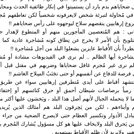
ل ضحاياهم بدم بارد أن يستميتوا في إنكار طائفية الحدث ومحاو
 في مُحاولة لتبرئة شخص لايعرفونه شخصياً لكن تعاطفهم م
ع إرهابيين ينقصهم سلاح ليوجهوه على رأس ضحاياهم !!
انى : هم المُتعصبين المأجورين منهم أو المتطوع لإهدار حق
لتلويح بأن الأمر لا يخرج عن نِطاق كونه مُشاجرة عادية كما أ
رداً بأن الأٌقباط عايزين يشعلوا البلد من أجل مُشاجرة !!
اجرة أيها الظالم .. لم نرى في الفيديوهات مشادة أو مُش
م نرى غير مُجرم غافل ضحاياها وضربهم في مقتل قبل أن يَ
فرصة للدفاع عن أنفسهم أو حتى تجَنَبُ السِلاح الغاشم !!
يستشهد أقباط على أيدى مُتطرفين إرهابيين سواء عن طريق
و رمياً برصاصات شيطان أحمق أو حرق كنائسهم أو إختفا
 لا يتحمله الجبال لأنهم أصل هذا البلد ، ويَخشون عليها أكثر 
 وأبناءهم ، لكن من يَحِرقون البلد هم أمثالك الذين يُر
بادل الأدوار وتكسير العظام حتى لايصرخ الضحية من جراء 
من يَحرق البلد ولايخاف عليها هو كل مسؤول يُشارك المُجرم 
يير ولايريد لأن ظلم الأقباط يستهويه .