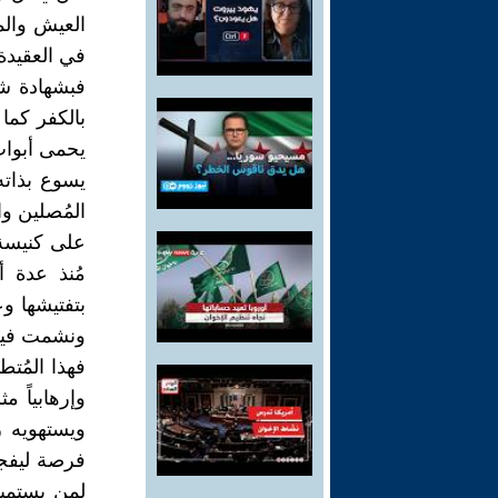
العيش والم
في العقيدة 
فبشهادة شه
بالكفر كما
يحمى أبواب
يسوع بذاته
المُصلين و
على كنيسة 
مُنذ عدة أ
بتفتيشها وع
ونشمت فيكم
فهذا المُت
وإرهابياً 
ويستهويه ر
فرصة ليفجر
لمن يستميت