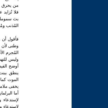
من يحرق ال
فلا تُزايد 
بث سمومك و
المُذنب ومُ
فأقول أن ه
وطنى لأن ا
المُجرم ال
وليس للتهد
أوضح الفي
ينطق ببنت
الموت كما 
يخفى ملامح
أما البرلم
لإستدعاء و
لإستدعاء و