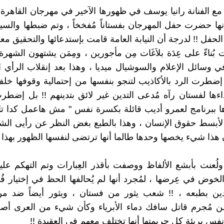
 مع الفنانة رانيا يوسف في ظهورها الآخير في مهرجان القاهرة 
نها حضرت حفل المهرجان بفستاناً مُفخخاً ، وتم ضبطها والسي
لحفل !! لدرجة أن النيابة العامة قامت بإستدعائها والتحقيق مع
بُناءّ على عِدَة بلاَغَات مِن مأجورين ، ومِمَن يشتهون الشهر
 وسائل الإعلام والسوشيال ميديا ، وهذا بعد إنقلاب الرأي ال
 إضطرت الرد بالأكاذيب لتنجو بنفسها من إحتمالية وقوفها خل
ءها لفستان رآه مُدعى التدين غير لائق بتدينهم !! بل إضطرت
 ببرنامج لعمرو أديب قائلة بكسرة نفس " مش هاعمل كدا تا
 لأبسط حقوق الإنسان ، وهذا بالطبع بغض النظر عن رأيى ا
ن هذا شيء يخصها وحدها طالما أنها ترتضى لنفسها الظهور بهذا ا
لُعنت بأبشع الألفاظ ووصفت بأقذر العِبارات وتم التهكم علي
لخوض في عِرضها ، لمُجرد أنها لم يُحالفها الحظ في إختيار فُ
ين بطبعه ، !! شعب يثور من فستان ، ويثور أيضاً ضد من 
 مُجرم قاتل سافك دماء الأبرياء وكأن شيء من العرى أص
فس بريئة كل جريمتها أنها تختلف معهم في العقيدة !!