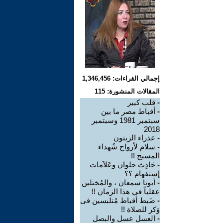
إجمالي القراءات: 1,346,456
المقالات المنشورة: 115
-
قلب كبير
-
أقباط مصر ما بين
سبتمبر 1981 وسبتمبر
2018
-
عذراء الزيتون
-
سلام لأرواح شُهداء
المسيح !!
-
حَادِث حلوان وعَلاَمات
إستفهام ؟؟
-
أبونا سمعان ، والمُختلين
عقلياً في هذا الزمان !!
-
ضَبط أقباط مُتلبسين فى
وَكر للصلاة !‍!
-
العسل عسل والبصل