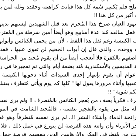
لح فلم يَكسِر سُمه كل هذا فباتت كراهيته وحقده وغله لمن 
أكبر من كل هذا !!
ود العيان صرخ هذا المُجرم بعد قتل الشهيدين ليسبهم بدينه
 فعل سالفه مُنذ عدة أسابيع وهو أيضاً أمين شرطة من المُفت
 الكنيسة رغم ثقل هذا اللفظ ، لأن من يحمى الكنائس وأبوابه
 ووحده ، والذى قال إن أبواب الجحيم لن تقوى عليها ، فق
اصفهم بالكفرة فلا أتعجب أيضاً من أن يقوم مُجند من الحراسة
القديسين بالأسكندرية مُنذ بضعة أيام والتي تم تفجيرها في 
عوام أن يقوم بإنتهار إحدى السيدات أثناء دخولها الكنيسة
قبها وأثناء مرورها يقول لها " كلها كم يوم ويأتي مُتطرف بقنب
 شوية " !!
طرف فكرياً يصف من يُفجر الكنائس بالمُتطرف !! ولم يرى نفسه
مثله مثل من يقوم بالتفجير بنفسه ، فالمُجند الشامت في ال
ائحة الدماء وأشلاء البشر !!.. لم يرى نفسه مُتطرفاً وهو 
 الأبرياء وأن واتته هذه الفرصة لن يتورع في عمل ذلك ، فل
 من مُتطرفى الفكر والإرهابيين الذين ينقصهم فرصة حمل ا