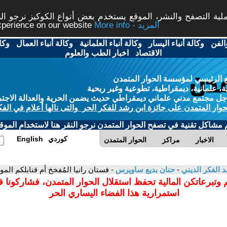
ة التصفح والنشر، الموقع يستخدم بعض أنواع الكوكيز نرجو النق
More info - المزيد
experience on our website
الفن
-
وكالة أنباء اليسار
-
وكالة أنباء العلمانية
-
وكالة أنباء العمال
-
وكا
الاقتصاد
-
اخبار الطب والعلوم
 الرئيسي لمؤسسة الحوار المتمدن
، علمانية، ديمقراطية، تطوعية وغير ربحية
ل مجتمع مدني علماني ديمقراطي حديث يضمن الحرية والعدالة الاجتم
حوار المتمدن على جائزة ابن رشد للفكر الحر والتى نالها أعلام في الفك
م مشاكل تقنية في تصفح الحوار المتمدن نرجو النقر هنا لاستخدام الموقع
كوردي
English
الاخبار
مراكز
الحوار المتمدن
د الفكر الديني
-
حنان بديع ساويرس
- فستان رانيا المُفخخ أم قنابلكم الموق
 وتبرعاتكن المالية تحفظ استقلال الحوار المتمدن، فشاركونا 
استمرارية هذا الفضاء اليساري الحر