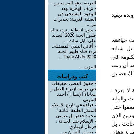
الغربية يدفع المسيحيين ...
-
نزيف الهجرة يهدد
الوجود المسيحي في
لده ديفيد
الضفة الغربية: تحذيرات
من ...
-
بدون انقطاع.. تردد قناة
طيور الجنة 2026 الجديد
شت حياءهم
على نايل سات ...
-
أغاني البيبي المفضلة..
بل شبابه
تردد قناة طيور الجنة
مكلومة في
2026 Toyor Al-Ja ...
عد أن ربت
المزيد.....
لمُتعصبين
كتب ودراسات
-
حقوق العصر. تحقيقات
في جريمة ازدراء العقل و
 لا يعرف
معاداة الإنسان / أحمد
 والنيابة
التاوتي
-
قراءة في تاريخ الاسلام
معوا حتى
المبكر الطبعة الثانية /
يدين الذى
محمد جعفر ال عيسى
-
الإسلام ضد الحداثة /
حادث ، بل
فرغان أزيهاري
ِطرة فخان
-
مصادر القرآن من