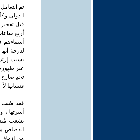
تم التعامل
الدولى وكأ
قبل تفجير ا
أربع ساعات 
أسماءهم في
لدرجة أنها
بسبب إرتدا
عبر ظهورها
تحدِ صارخ
فستانها لأ
فقد سُبت و
أسرتها ، وا
بشعب مُتد
القصاص من
من إزهاق ن