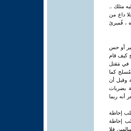
ه مثلك ..
لا داع من
 ، فُمبرئ
مير أو حس
ح كيف قام
 في مَقتل
مُسلح كما
 وقبل أن
ة بضربات
 أنه ربما
طلب إحاطة
لب إحاطة
المين فلا