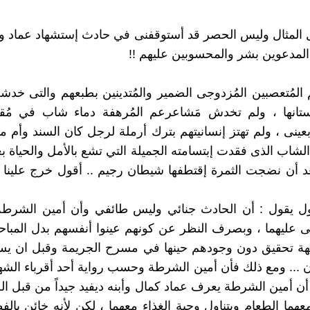
المثال وليس الحصر قد أستوقفنى في حادث إستشهاد عماد وو
لمدعوين بشر والمحسوبين عليهم !!
المُتعصبين المُزدوجى الضمير والمُتدينين بطبعهم والتى خد
انها ، ولم تخدش مَشاعرعم المُرهفة دماء شاب في مُقت
ربعينى ، ولم تهتز إنسانيتهم بترك أرملة لرجل كان السند وأم 
 الشاب الذى فقدت إبتسامته الجميلة التي تشع بالأمل والحياة ب
 أن نضجت الثمرة إقتطفها شيطان رجيم .. أقول خرج علينا ا
أول يقول : أن الحادث جنائي وليس طائفي وأن أمين الشرطة
نى عليهما ، وبصرف النظر عن كونهم عينوا أنفسهم بدل المباحث
هة تحقيق دون وجودهم حينها في مسرح الجريمة وقبل ان يس
ن ... ومع ذلك فأن أمين الشرطة وحسب رواية أحد أقرباء الشه
أن أمين الشرطة يعرف عماد كمال وأبنه ديفيد جيداً من قبل ال
عهما الطعام ويتناول وجبة الغذاء معهما ، لكن لأنه خائن بالف