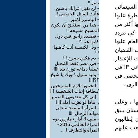
بصل!!
السينمائى
-
لن نقبل عَزائك ياشيخ،
فأنتَ القاتل الحقيقى !!
طرة عليها
-
البامبرزالمُثير
ها أكثر من
-
هذا من إستَحَقَ أن يكون
المسيح مسيحه !!
ة كى تتردد
-
قصيدة راحوا فين دول
عام عليها
كانوا هنا ؟!!
-
ويل لكنيسة أنت كاهنها
ف القضبان
!!!
-
دم مَكين يصرخ !!!
 للإعتذار
-
في مصر فقط المُختل
نى "!! في
عقلياً دماغه توزن بلد !!!!
-
وليه نشيل ذنوبك يا شيخ
لشخصى في
؟؟!!!!
لزى .
-
الخمور تلازم المسيحيين
كبطاقة إثبات الشخصية !!!
-
إلى كل مَعدومى الضمير
ها ، وعلى
.. ماذا لو تَعَرَت أُمك !!!!
-
المرأة المسيحية على
ستان يليق
موائد الرجال !!!!
يُطالبون
-
ملف 8 آذار / مارس يوم
المرأة العالمي 2016 -
عب عليهم
المرأة والتطرف ا ...