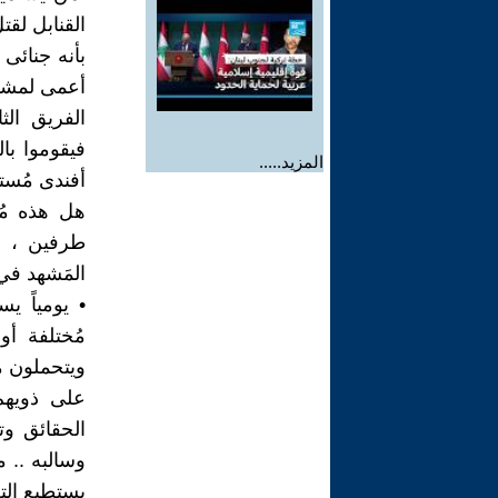
القنابل لقت
بأنه جنائى
أعمى لمشرو
الفريق الث
فيقوموا با
المزيد.....
أفندى مُستط
هل هذه مُش
طرفين ، ل
المَشهد في 
• يومياً 
مُختلفة أ
ويتحملون ما
على ذويهم
الحقائق وت
وسالبه .. 
يستطيع التغ