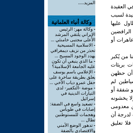
المزيد.....
ي العقيدة
حيدة لسبب
وكالة أنباء العلمانية
ول عليها
-
وكالة مهر: الرئيس
 الرافضين
الإيراني يلتقي المرشد
عاهرات أو
الأعلى مجتبى خامنئي ...
-
الاسلامية المسيحية
تحذر من نزيف ديمغرافي
يهدد الوجود المسيح ...
 من يُكبر
-
ما الذي ينبغي أن تكون
ت بريئات
عليه الجامعة الإسلامية؟
-
الإعلامي باسم يوسف
 أن حظهن
يعلق بطريقة ساخرة على
شياطين لم
حفل عمرو دياب الأخي ...
-
موضة -التكفير- لدى
و شفقة أو
التيارات الدينية في
لا يخشونه
إسرائيل
-
تصعيد واسع في الضفة:
ن معدومى
إصابات في طوباس
 لدرجة أن
وهجمات للمستوطنين
تطال ...
فلا تعليق
-
تدهور الوضع الأمني
والاقتصادي بالضفة