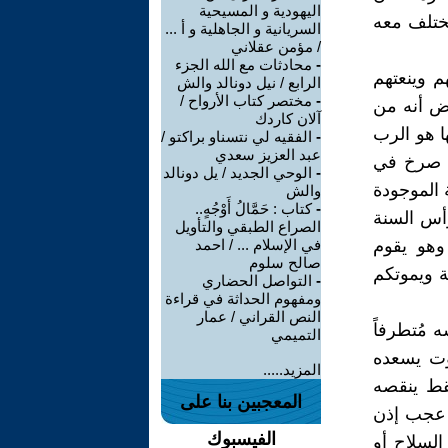
اليهودية و المسيحية
يختلف معه
السريانية و الجاهلية و أ ...
/ مؤمن عقلاني
-
محادثات مع الله الجزء
م وينعتهم
الرابع / نيل دونالد والش
-
مختصر كتاب الأرواح /
رض أنه من
آلان كاردك
ا هو الرب
-
الفقيه لي نتسناو براكتو /
عبد العزيز سعدي
د صرخ في
-
الوحي الجديد / يل دونالد
 الموجودة
والش
-
كتاب : حَمَّالُ أَوْجُهٍ..
رأس السنة
الصراع الطبقي والتأويل
 وهو يقوم
في الإسلام ... / احمد
صالح سلوم
لة ويموتكم
-
التواصل الحضاري
ومفهوم الحداثة في قراءة
النص القراني / عمار
 مُتطرفاً
التميمي
موت يسعده
المزيد.....
فقط ينقصه
المعجبين بنا على
ا عجب إذن
الفيسبوك
لسلاح أو