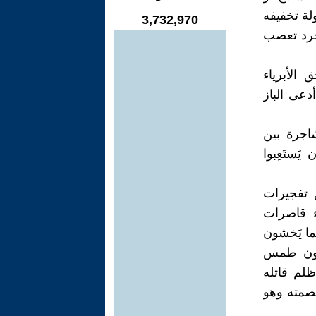
لة تخفيفه
3,732,970
ُجرد تعصب
 الأبرياء
دعى الباز
اجرة بين
ستَعِبوا
 تفجيرات
ء قاصرات
مما يَخشون
يدون طمس
ظلم قاتله
بصمته وهو