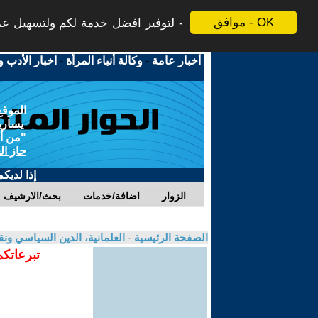
موافق - OK
لتوفير افضل خدمة لكم ولتسهيل عملي
أخبار عامة
-
وكالة أنباء المرأة
-
اخبار الأدب و
الموقع
يسارية
"من أج
حاز ال
إذا لديك
الزوار
اضافة/خدمات
بحث/الارشيف
الصفحة الرئيسية
-
العلمانية، الدين السياسي ونق
تبرعاتكم