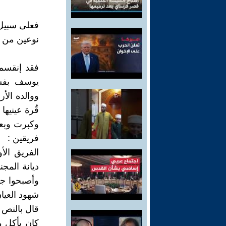
فعلى سبيل 
نوعين من ا
فقد إنقسم 
يوسف بفست
ووالده الأ
قُرة عينيها
وكبرت وبعد
فريقين :
الفريق ال
ديانة المج
وأصبحوا ج
شهود العيا
قال بالنص 
كان يأكل م