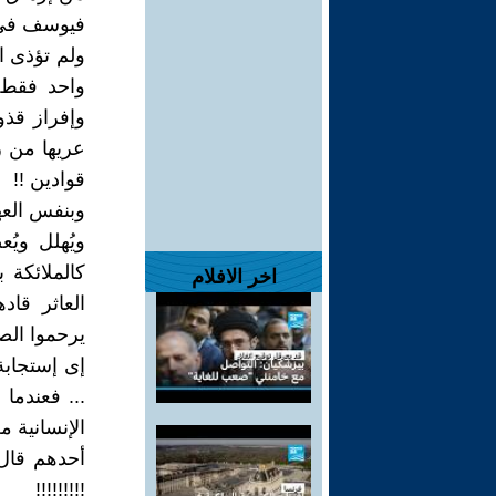
فيوسف في ا
ولم تؤذى ا
واحد فقط 
وإفراز قذور
عريها من ر
قوادين !!
وبنفس العهر
ويُهلل ويُ
كالملائكة 
اخر الافلام
العاثر قاد
يرحموا الص
إى إستجابة
... فعندم
الإنسانية 
أحدهم قال 
!!!!!!!!!