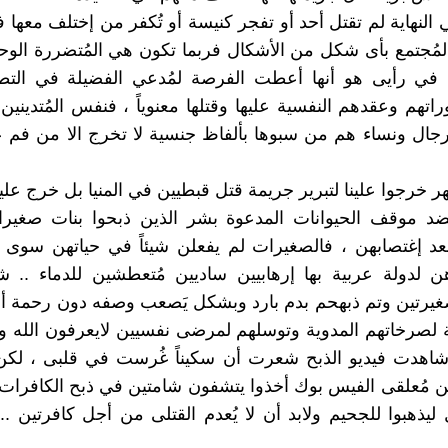
لنهاية لم تقتل أحد أو تفجر كنيسة أو تُكفر من إختلف معها ف
لمُجتمع بأى شكل من الأشكال فربما تكون هي المُتضررة الو
في رأيى هو أنها أعطت الفرصة لمُدعي الفضيلة في التطا
اتهم وعقدهم النفسية عليها وقتلها معنوياً ، فنفس المُتدينين
جال ونساء هم من سبوها بألفاظ جنسية لا تخرج الا من فم 
 خرجوا علينا لتبرير جريمة قتل قبطيين في المنيا بل خرج علينا
عضد موقف الحيوانات المدعوة بشر الذين ذبحوا بنات صغيرا
بعد إغتصابهن ، فالصغيرات لم يفعلن شيئاً في حياتهن سوى
هن لدولة عربية بها إرهابيين ساديين مُتعطشين للدماء .. 
غيرتين وتم ذبهحم بدم بارد وبشكل يَصعب وصفه دون رحمة أ
 لصرخاتهم المدوية وتوسلهم لمرضى نفسيين لايعرفون الله و
ا شاهدت فيديو الذبح شعرت أن سكيناً غُرست في قلبى ، لك
من مُعلقى الفيس بوك أخذوا يتشفون شامتين في ذبح الكافرات
ليذهبوا للجحيم ولابد أن لا يُعدم القتلى من أجل كافرتين .. 