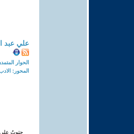
علي عبد ا
الحوار المتمدن-العدد: 6043 - 18
المحور: الادب
جثوتُ على ر