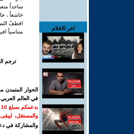
ساجداً متعبد
خاشعاً ، خا
اقطفُ الثما
اخر الافلام
متناسياً اف
ترجم ال
الحوار المتمدن م
في العالم العربي
ب
والمستقل، ليبقى ص
والمشاركة في دع