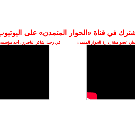
شترك في قناة «الحوار المتمدن» على اليوتيوب
ز، عضو هيئة إدارة الحوار المتمدن
في رحيل شاكر الناصري، أحد مؤسسي 