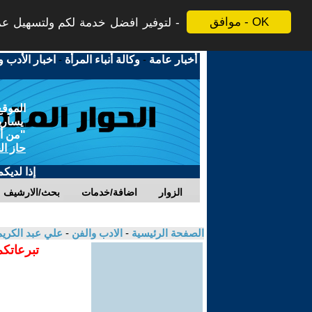
موافق - OK
لتوفير افضل خدمة لكم ولتسهيل عملي
أخبار عامة
-
وكالة أنباء المرأة
-
اخبار الأدب و
الموقع
يسارية
"من أج
حاز ال
إذا لديك
الزوار
اضافة/خدمات
بحث/الارشيف
الصفحة الرئيسية
-
الادب والفن
-
علي عبد الكري
تبرعاتكم