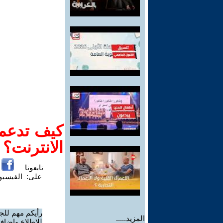
كيف تدعم-
الانترنت؟
تابعونا
على:
الفيسب
رأيكم مهم للج
المزيد.....
للاطلاع وإضافة