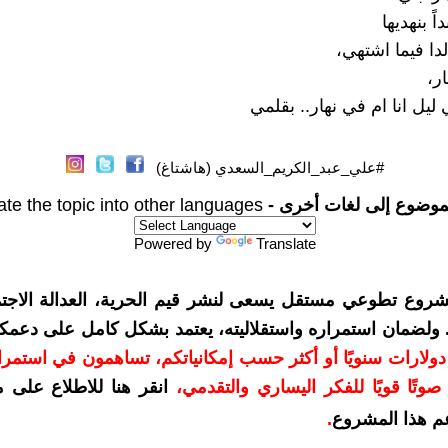
اً بنهديها
لدا فيما اشتهي،
ر،
ي ليل انا ام في نهار.. بقلمي
#علي_عبد_الكريم_السعدي (هاشتاغ)
موضوع إلى لغات أخرى -
ate the topic into other languages
Powered by
Translate
شروع تطوعي مستقل يسعى لنشر قيم الحرية، العدالة الاجتم
. ولضمان استمراره واستقلاليته، يعتمد بشكل كامل على دعمك
دعمكم بمبلغ 10 دولارات سنويًا أو أكثر حسب إمكانياتكم، تساهمون في استم
وتًا قويًا للفكر اليساري والتقدمي
،
انقر هنا للاطلاع على 
م هذا المشروع
.