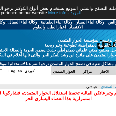
ة التصفح والنشر، الموقع يستخدم بعض أنواع الكوكيز نرجو النق
More info - المزيد
experience on our website
الفن
-
وكالة أنباء اليسار
-
وكالة أنباء العلمانية
-
وكالة أنباء العمال
-
وكا
الاقتصاد
-
اخبار الطب والعلوم
 الرئيسي لمؤسسة الحوار المتمدن
، علمانية، ديمقراطية، تطوعية وغير ربحية
ل مجتمع مدني علماني ديمقراطي حديث يضمن الحرية والعدالة الاجتم
حوار المتمدن على جائزة ابن رشد للفكر الحر والتى نالها أعلام في الفك
م مشاكل تقنية في تصفح الحوار المتمدن نرجو النقر هنا لاستخدام الموقع
كوردي
English
الاخبار
مراكز
الحوار المتمدن
م السعدي
- عبادتي
 وتبرعاتكن المالية تحفظ استقلال الحوار المتمدن، فشاركونا 
استمرارية هذا الفضاء اليساري الحر