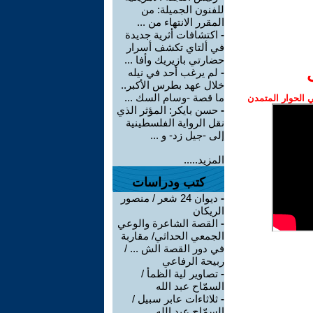
للفنون الجميلة: من
المقرر الانتهاء من ...
-
اكتشافات أثرية جديدة
في ألتاي تكشف أسرار
حضارتي بازيريك وأفا ...
-
لم يرغب أحد في نيله
خلال عهد بطرس الأكبر..
ما قصة -وسام السك ...
الحوار المتمدن
-
حسن بايكر: المؤثر الذي
نقل الرواية الفلسطينية
إلى -جيل زد- و ...
المزيد.....
كتب ودراسات
-
ديوان 24 شعر / منصور
الريكان
-
القصة الشاعرة والوعي
الجمعي الحداثي/ مقاربة
في دور القصة الش ... /
ربيحة الرفاعي
-
تصاوير لية الظمأ /
السمّاح عبد الله
-
ثلاثاءات عابر سبيل /
السمّاح عبد الله