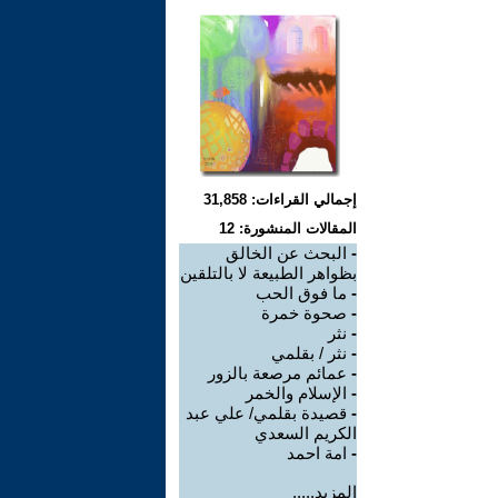
إجمالي القراءات: 31,858
المقالات المنشورة: 12
-
البحث عن الخالق
بظواهر الطبيعة لا بالتلقين
-
ما فوق الحب
-
صحوة خمرة
-
نثر
-
نثر / بقلمي
-
عمائم مرصعة بالزور
-
الإسلام والخمر
-
قصيدة بقلمي/ علي عبد
الكريم السعدي
-
امة احمد
المزيد.....