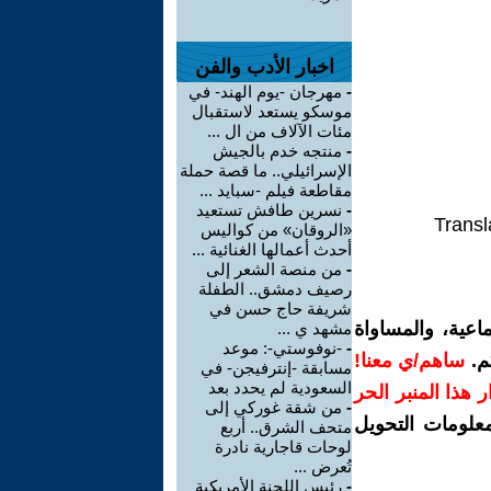
اخبار الأدب والفن
-
مهرجان -يوم الهند- في
موسكو يستعد لاستقبال
مئات الآلاف من ال ...
-
منتجه خدم بالجيش
الإسرائيلي.. ما قصة حملة
مقاطعة فيلم -سبايد ...
-
نسرين طافش تستعيد
Transl
«الروقان» من كواليس
أحدث أعمالها الغنائية ...
-
من منصة الشعر إلى
رصيف دمشق.. الطفلة
شريفة حاج حسن في
اعية، والمساواة
مشهد ي ...
-
-نوفوستي-: موعد
م.
ساهم/ي معنا!
مسابقة -إنترفيجن- في
السعودية لم يحدد بعد
رار هذا المنبر الحر
-
من شقة غوركي إلى
معلومات التحويل
متحف الشرق.. أربع
لوحات قاجارية نادرة
تُعرض ...
-
رئيس اللجنة الأمريكية