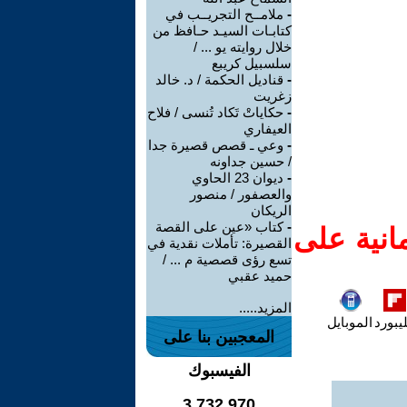
-
ملامــح التجريــب في
كتابـات السيـد حـافظ من
خلال روايته يو ... /
سلسبيل كريبع
-
قناديل الحكمة / د. خالد
زغريت
-
حكاياتْ تَكاد تُنسى / فلاح
العيفاري
-
وعي ـ قصص قصيرة جدا
/ حسين جداونه
-
ديوان 23 الحاوي
والعصفور / منصور
الريكان
-
كتاب «عين على القصة
انية على
القصيرة: تأملات نقدية في
تسع رؤى قصصية م ... /
حميد عقبي
المزيد.....
يبورد
الموبايل
المعجبين بنا على
الفيسبوك
3,732,970