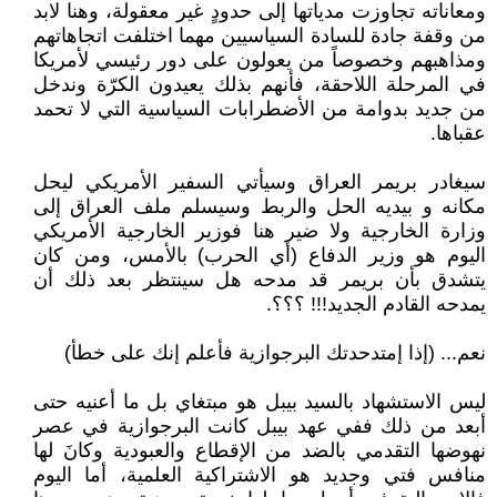
ومعاناته تجاوزت مدياتها إلى حدودٍ غير معقولة، وهنا لابد
من وقفة جادة للسادة السياسيين مهما اختلفت اتجاهاتهم
ومذاهبهم وخصوصاً من يعولون على دور رئيسي لأمريكا
في المرحلة اللاحقة، فأنهم بذلك يعيدون الكرّة وندخل
من جديد بدوامة من الأضطرابات السياسية التي لا تحمد
عقباها.
سيغادر بريمر العراق وسيأتي السفير الأمريكي ليحل
مكانه و بيديه الحل والربط وسيسلم ملف العراق إلى
وزارة الخارجية ولا ضير هنا فوزير الخارجية الأمريكي
اليوم هو وزير الدفاع (أي الحرب) بالأمس، ومن كان
يتشدق بأن بريمر قد مدحه هل سينتظر بعد ذلك أن
يمدحه القادم الجديد!!! ؟؟؟.
نعم... (إذا إمتدحدتك البرجوازية فأعلم إنك على خطأ)
ليس الاستشهاد بالسيد بيبل هو مبتغاي بل ما أعنيه حتى
أبعد من ذلك ففي عهد بيبل كانت البرجوازية في عصر
نهوضها التقدمي بالضد من الإقطاع والعبودية وكانَ لها
منافس فتي وجديد هو الاشتراكية العلمية، أما اليوم