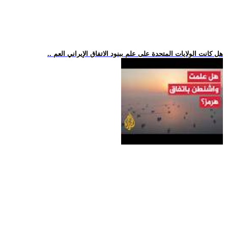
.. هل كانت الولايات المتحدة على علم ببنود الاتفاق الإيراني العم