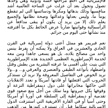
فالإمبريالية في أحطِ مراحلها خسة ودونية وهي وحدها
تصول وتجول بعد أن عزلت عن الساحة العالمية أشد
منافسيها وذلك بدهائها ومكرها ودسائسها التي لم تنقطع
يوماً ما، وليس بعدلها وعدالتها وصحة نظامها والجميع
يعلم ذلك إلا من يريد أن يكون أو يبقى مدافعاً عن
الرأسمالية وقوانينها ضارباً عرض الحائط بكل ما أقترفته
منذ نشأتها حتى اليوم من جرائم.
نعم فبريمر هو ممثل أعتى دولة إمبريالية في القرن
الحادي والعشرين في العراق ولا يمكنه أن يفرط ببنس
واحد من مصالح بلاده، بل هو يسعى جاهداً ومن معه
لخدمة الإمبراطورية العظمى الجديدة هذه الإمبراطورية
التي بنيت على أقسى ما عرفته البشرية من بطش وقتل
واضطهاد بأنواعه الطبقي والعنصري والعرقي و... و...ولا
نريد الخوض في التفاصيل المعروفة ولا نريد أن نستذكر
الحروب التي افتعلتها أو قادتها أمريكا و نعدد الانقلابات
التي حاكتها مخابراتها على دول ديمقراطية النزعة أو
وقوفها بكل جبروتها وما تملك من أجل منع صعود قوى
تقدمية أو ديمقراطية إلى السلطة في أوربا أو أمريكا
وحتى آسيا أو في القارة الأفريقية التي استنزفت الدول
الإمبريالية سكانها قبل أن تستنزف كنوزها من الذهب