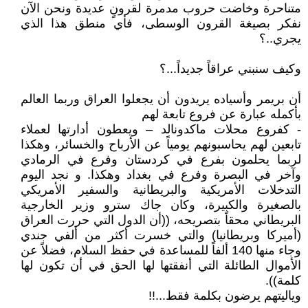
متناحرة وخاضت حروب مدمرة لقرونٍ عديدة ونحن الآن
نفكر بصيغة القرون الوسطى، فأي منطق هذا الذي
يجري..؟
وكيف سنبني عراقاً جديداً...؟
أن بريمر وأسياده يريدون أن يجعلوا العراق وربما العالم
بأكمله عبارة عن فروع تابعة لهم
- كفروع محلات ماكدونالد – ويعطون أدارتها لعملاء
تابعين لهم يحاسبونهم يومياً عن الأرباح والخسائر، وهكذا
لربما يحلمون بفرع في كردستان وفرع في الرمادي
وآخر في البصرة وفرع في بغداد وهكذا. و نجد اليوم
التدخلات الأمريكية والبريطانية والسفير الأمريكي
بالصغيرة والكبيرة، وكان جاك سترو وزير الخارجية
البريطاني محقاً بتصريحه، ((أن الدول التي حررت العراق
(أميركا وبريطانيا) والتي خسرت أكثر من ألفي جندي
وجاء منها 140 ألفاً للمساعدة في حفظ السلام، فضلاً عن
الأموال الطائلة التي أنفقتها لها الحق في أن تكون لها
كلمة)).
وياليتهم يرضون بكلمة فقط...!!