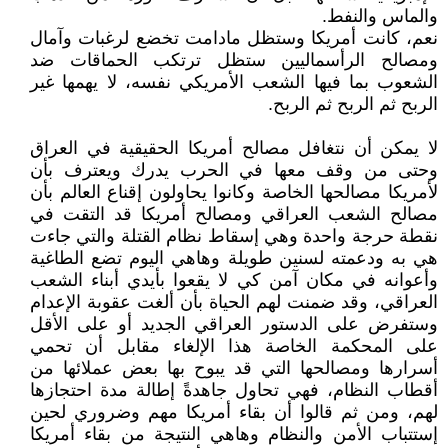
والماس والنفط.
نعم، كانت أمريكا وستظل مادامت تخضع لرغبات وآمال
ومصالح الرأسماليين ستظل ترتكب الحماقات ضد
الشعوب بما فيها الشعب الأمريكي نفسه، لا يهمها غير
الربح ثم الربح ثم الربح.
لا يمكن أن نتغافل مصالح أمريكا الحقيقية في العراق
وحتى من وقف معها في الحرب يدرك ويعترف بأن
لأمريكا مصالحها الخاصة وكانوا يحاولون إقناع العالم بأن
مصالح الشعب العراقي ومصالح أمريكا قد التقت في
نقطة حرجة واحدة وهي إسقاط نظام القتلة والتي جاءت
هي به ودعمته لسنين طويلة وهاهي اليوم تضع الطاغية
وأعوانه في مكان آمن كي لا يقعوا بأيدي أبناء الشعب
العراقي، وقد ضمنت لهم الحياة بأن ألغت عقوبة الإعدام
وستفرض على الدستور العراقي الجديد أو على الأقل
على المحكمة الخاصة هذا الإلغاء مقابل أن تحمي
أسرارها ومصالحها التي قد يبوح بها بعض عملائها من
أقطاب النظام، فهي تحاول جاهدةً إطالة مدة احتجازها
لهم، ومن ثم قالوا أن بقاء أمريكا مهم وضروري لحين
إستتباب الأمن والنظام وهاهي النتيجة من بقاء أمريكا