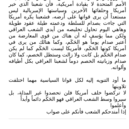
الأمم المتحدة لا بقيادة أمريكية، فأن شعبنا الذي خبر
أمريكا وحلفائها الآخرين وسياستها الإمبريالية ليس
مستعداً أن يرى قواتها على أرضه، فشعبنا يكره أمريكا
التي جاءت بصدام للسلطة ودعمته طيلة عقود طويلة
وهاهي اليوم تحاول تخليصه من أيدي الشعب العراقي
ولكن مما يؤسف له أن هناك من قوى المعارضة من
أعتبر صدام يوماً هو الحَكَم، وكما هنالك من يرى في
أمريكا كونها الحَكَم، فأمريكا ليست الحَكَم كما لم يكن
صدام الحَكَم بل كانت ولا زالت وستظل الخصم، كما كان
صدام وزبانيته الخصم دوماً لشعبنا العراقي بكل أطيافه
وألوانه.
ما أود التنويه إليه لكل قوانا السياسية مهما اختلفت
تلاوينها
لا تركضوا خلف أمريكا فلن تحصدوا غير المذلة، بل
سيروا وسط الشعب العراقي فهو الحَكَم دائماً وأبداً
وأعلموا
إذا أمتدحكم الشعب فأنكم على صواب