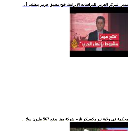
.. مدير المركز العربي للدراسات الإيرانية: فتح مضيق هرمز يتطلب أ
.. محكمة في ولاية نيو مكسيكو تلزم شركة ميتا بدفع 567 مليون دولا