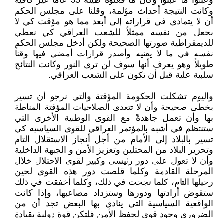
وعبثوا ما عبثوا وكأن ما فعلوه طيلة 35 عاماً غير كافية
وكانت النتيجة أحداث مؤلمة، وقلنا على مجلس الحكم
أن لا يتمادى في قراراته إلى أبعد مما هو مؤقت كي لا
يجعل من نفسه ممثلاً للشعب العراقي كي نعطي
للديمقراطية صورتها الصحيحة ولكن أدخل مجلس الحكم
نفسه في ما لا يعنيه وأصدر قرارات أمضى فيها وقتاً
طويلاً وهو يعرف أنها سوف لن ترى النور وكانت النتائج
سلبية علية قبل أن تكون على الشعب العراقي.
واليوم تشكلت الحكومة المؤقتة والتي نرجو أن تسير
بخطى صحيحة وأن لا تتعدى الصلاحيات المؤقتة المناطة
بها وأن تعمل جاهدةً مع القوى الوطنية الأخرى التي
ستنتظم في أشبه بالمؤتمر العراقي للقوى السياسية كي
تسير بالبلاد إلى الأمام من أجل أنجاز الاستقلال التام
وتحرير البلاد من المحتلين وتعزيز الأمن و الجبهة الداخلية
وأن لا تعول على دور رئيسي وكبير لقوى الاحتلال خلال
المرحلة القادمة وكلما قلصت دور هذه القوى لحين
رحيلها التام، كلما نجحت في ذلك، وكلما أخفقت في ذلك
ستقوض أرادتها ودورها وستزداد مصاعبها، وإذا كانت
الواقعية السياسية التي ينادي بها البعض تجد أن من
الضروري وجود قوى لحفظ الأمن فلتكن قوة دولية بقيادة