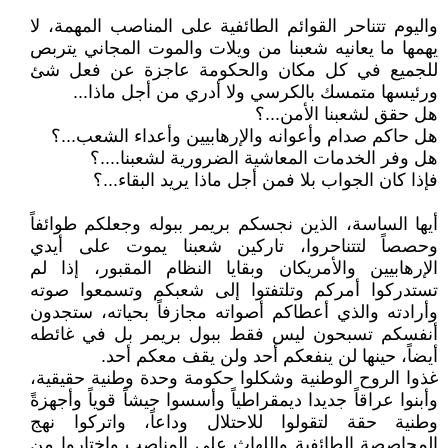
واليوم تتناحر القوائم الطائفية على المناصب المهمة، لا
يهمها ما يعانيه شعبنا من ويلات والموت المجاني يتربص
للجميع في كل مكان والحكومة عاجزة عن فعل شئ
ورئيسها متمسك بالكرسي ولا أدري من أجل ماذا...
هل حقق لشعبنا الأمن...؟
هل حاكم صدام وأعوانه والإرهابيين وأعداء الشعب...؟
هل وفر الخدمات المعاشية الضرورية لشعبنا....؟
فإذا كان الجواب بلا فمن أجل ماذا يريد البقاء...؟
أيها الساسة، الذين نجسكم بريمر ببوله وجعلكم طوائفاً
وحصصاً لتتناحروا، تاركين شعبنا يموت على أيدي
الإرهابيين والأمريكان وبقايا النظام المقبور، إذا لم
تستدركوا أمركم وتلتفتوا إلى شعبكم وتسمعوا صوته
وأرادته والذي أعطاكم أصواته مجازفاً بحياته، ستجدون
أنفسكم تسبحون ليس فقط ببول بريمر بل في غائطه
أيضاً، حينها لن ينفعكم أحد ولن يقف معكم أحد.
غذوا الروح الوطنية وشكلوا حكومة وحدة وطنية حقيقية،
وأبنوا عراقاً جديدا ديمقراطياً وأسسوا جيشاً قوياً وأجهزةً
وطنية حقة لتقولوا للاحتلال وداعاً، واتركوا نهج
المحاصصة الطائفية واللهاث على المناصب واختاروا من