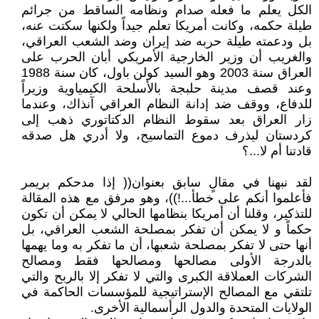
الكل يعلم ما فعله صدام ونظامه الساقط من جرائم
طيلة حكمه، وكانت أمريكا تعلم جيداً ولكنها سكتت عنه،
بل ودعمته طيلة حربه ضد إيران وضد الشعب العراقي،
والغريب أن وزير الخارجية الأمريكي أبان الحرب على
العراق سنة 2003 وهو السيد كولن باول، كان سنة 1988
وعند قصف مدينة حلبجة بالأسلحة الكيمياوية وزيراً
للدفاع، ووقف ضد إدانة النظام العراقي آنذاك، وعندما
زار العراق بعد سقوط النظام الدكتاتوري ذهب إلى
كردستان ليذرف دموع التماسيح، ولا أدري هل صدقه
قادتنا أم لا...؟
لقد نبهنا في مقالٍ سابق بعنوان(( إذا مدحكم بريمر
فأعلموا أنكم على خطأ...!))، وهو مرفق مع هذه المقالة
للتذكير، وقلنا أن أمريكا بنظامها الحالي لا يمكن أن تكون
حكماً و لا يمكن أن تفكر بمصلحة الشعب العراقي، بل
أنها حتى لا تفكر بمصلحة شعبها، أن ما تفكر به وما يهمها
بالدرجة الأولى مصالحها ومصالحها فقط ومصالح
الشركات العملاقة الكبرى والتي لا تفكر إلا بالربح والتي
تلتقي مع المصالح الإستراتيجية للمؤسسات الحاكمة في
الولايات المتحدة والدول الرأسمالية الأخرى.