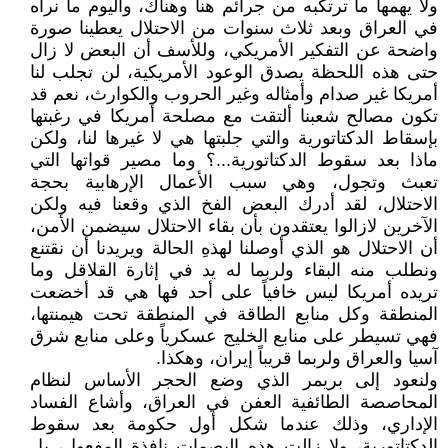
ولا يهمها ما ترتكبه من جرائم هنا وهناك، واليوم ما نراه
في العراق وبعد ثلاث سنوات من الاحتلال يعطينا صورة
واضحة عن التفكير الأمريكي، وللأسف أن البعض لا زال
حتى هذه اللحظة يصدق الوعود الأمريكية، لن تجلب لنا
أمريكا غير صدام وأمثاله وغير الحروب والكوارث، نعم قد
تكون مصالح شعبنا ألتقت مع مصلحة أمريكا في رغبتها
بإسقاط الدكتاتورية والتي جلبتها هي لا غيرها لنا، ولكن
ماذا بعد سقوط الدكتاتورية...؟ وما مصير قواتها التي
تعبث وتجول، وهي سبب الأعمال الإرهابية بحجة
الاحتلال، لقد أدرك البعض الفخ الذي وقعنا فيه ولكن
الآخرين لازالوا يعتقدون بأن بقاء الاحتلال سيضمن الأمن،
أن الاحتلال هو الذي أوصلنا لهذهِ الحالة ويريدنا أن نقتنع
ونطلب منه البقاء ولربما له يد في إثارة القلاقل وما
تريده أمريكا ليس خافياً على أحد فها هي قد أخضعت
المنطقة وكل منابع الطاقة في المنطقة تحت هيمنتها،
فهي تسيطر على منابع الخليج عسكرياً وعلى منابع شرق
آسيا والعراق ولربما قريباً إيران، وهكذا.
ولنعود إلى بريمر الذي وضع الحجر الأساس لنظام
المحاصصة الطائفية العفن في العراق، وأشاع الفساد
الإداري، وذلك عندما شكل أول حكومة بعد سقوط
الدكتاتورية، ولا زالت هذهِ البصمات نافذة المفعول، بل