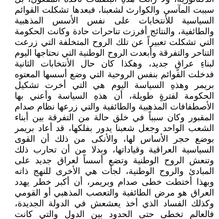
سببت المآسي والكوارث لشعبنا، فبعدها تشكلت القوائم
السياسية للأنتخابات على نفس الأسس المذهبية
والطائفية، والنتائج أفرزت تناحرات حادة وكانت الحكومة
التي تشكلت تعبيراً عن تلك الروح المتخلفة التي زرعت
التناحر والتفرقة وأبعدت الروح الوطنية التي نحتاجها اليوم
لبناءِ عراقٍ جديد، وهكذا كان حال الأنتخابات الثانية
فدخلت القوائم بنفس الروحية التي وضع أسسها المعتوه
بريمر وهذهِ السياسة اليوم هي التي أخرت تشكيل
الحكومة لفترةٍ طويلة، أن هذهِ السياسة وأعني بها
الأصطفافات المذهبية والطائفية والتي زرعها نظام صدام
المقبور وكان سبباً في خلق حالة من التفرقة بين أبناء
الشعب الواحد وجعل شعبنا يدور بفلكها، قد أعاد بريمر
بوضع حجر الأساس لها، والأنكى من ذلك أن القوى
السياسية العراقية وقياداتها، وبدلا من أن تحارب ذلك
وتنعش الروح الوطنية وتضع أسساً لعراق جديد على
المبادئ والروح الوطنية، لجأت هي الأخرى للنهج ذاته
وبهذا أختطت خطى صدام وبريمر، أن أكبر خطر يهدد
العراق هو مرض الطائفية والتعصب المذهبي أو القومي
وكذلك الفساد الذي أخذ يعشعش في الدولة الجديدة،
فالعالم تخطى حتى الحدود بين الدول والتي كانت