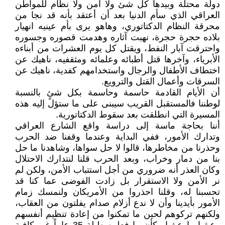
دولة محتلة وبيدها كل شئ ولا أمن ولا نظام للمواطن
العراقي الذي سأم الدنيا بعد أن أعتقد بأنه قد نجا من
محرقة النظام الدكتاتوري، وهاهو يرى بأم عينيه انهيار
بلاده حجرة حجرة، نهبت آثاره وهدمت قصوره وجسوره
واحترقت آبار النفط، ويقتل كل يوم العشرات من أبناءه
الأبرياء، وآخرها قتل أطبائه وعلمائه ومثقفيه، ناهيك عن
اختطاف الأطفال والرجال واستخدامهم كفدية، ناهيك عن
السرقات وأعمال القتل والترويع.
أن الأيام القادمة حاسمة وحاسمة بكل شئٍ بالنسبة
لوطننا فالمستقبل القريب سيبنى على ما ستؤل إليه هذه
المسيرة التي انطلقت بعد سقوط الدكتاتورية.
أننا بحاجة ماسة إلى دراسة واقع الشارع العراقي
وتدارك الأمور، ففي البداية وعندما وقفنا ضد الحرب
وحذرنا من مخاطرها، قالوا لا حل سواها، وشاهدنا ما حل
بنا من دمار وخراب، وبعد الحرب قلنا لنتدارك الاحتلال
وكان العذر أنه ضروري من أجل استتباب الأمن، ولكن لم
نر الأمن ولا الاستقرار بل زادت الفوضى عما كنا قد
تحسبنا له، وقلنا احذروا من الأمريكان ولنمسك زمام
الأمور بأيدينا وأن لا ندع أزلام صدام يفلتون من العقاب،
ولكنهم تركوهم لحين ما تمكنوا من إعادة تنظيم أنفسهم