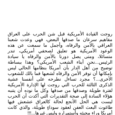
روجت القيادة الأمريكية قبل شن الحرب على العراق
مفاهيم سرعان ما صدقها البعض، فهي وعدت شعبنا
العراقي بالأمن والرفاه، وأجمل ما سمعت عن هذه
الوعود الأمريكية هو تعليق لصحفي أمريكي، تندر
متسائلا، ومتى يصل دورنا بالأمن والرفاه يا سيادة
الرئيس...نحن أبناء الشعب الأمريكي؟ وهذا ببساطة
توضيح من أهل الدار بأن أمريكا بنظامها الحالي ليس
بإمكانها أن توفر الأمن والرفاه لشعبها فما بالك للشعوب
الأخرى...؟ مجرد تساءل نطرحه على أنفسنا عشية
الذكرى الثالثة للحرب التي روجت لها الإدارة الأمريكية
لفترة طويلة وصدقها من صدقها وكل ما نوده أن يتنبه
هؤلاء السادة إلى صحة التقديرات التي أكدت أن الحرب
ليست هي الحل الأنجع لحالة كالعراق عشعش فيها
طاغوت البعث العفن لعقود سوداءٍ طويلة، والذي كانت
أمريكا وراء مجيئه وأستمراره وليس غيرها...!!!