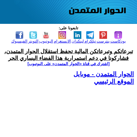
تابعونا على:
بودكاست
بنترست
تيلكرام
لينكدإن
الانستغرام
اليوتيوب
التويتر
الفيسبوك
تبرعاتكم وتبرعاتكن المالية تحفظ استقلال الحوار المتمدن،
فشاركونا في دعم استمرارية هذا الفضاء اليساري الحر
[اشترك في قناة ‫«الحوار المتمدن» على اليوتيوب]
الحوار المتمدن - موبايل
الموقع الرئيسي