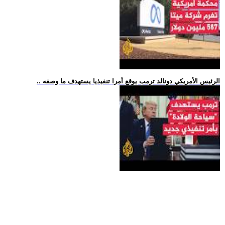
.. الرئيس الأمريكي دونالد ترمب يوقع أمرا تنفيذيا يستهدف ما وصفه