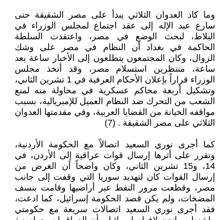
وما كاد العدوان الثلاثي يبدأ على مصر الشقيقة حتى
سارع عبد الإله إلى عقد اجتماع لمجلس الوزراء في
البلاط، لبحث الوضع في مصر، واعتقدت السلطة
الحاكمة في بغداد أن النظام في مصر على وشك
الزوال، وكان المجتمعون يتطلعون إلى الأخبار ساعة بعد
ساعة، منتظرين استسلام مصر، وقد أتخذ مجلس
الوزراء قراراً بإعلان الأحكام العرفية في 1 تشرين الثاني،
وتشكيل أربعة محاكم عسكرية في محاولة منه لمنع
الشعب من التحرك ضد النظام العميل للإمبريالية، بسبب
مواقفه الخيانة من القضايا العربية، وفي مقدمتها العدوان
الثلاثي على مصر الشقيقة . (7)
كما أجرى نوري السعيد اتصالاً مع الحكومة الأردنية،
وتقرر على أثرها إرسال قوات عراقية إلى الأردن، في
14، و15 تشرين الثاني، وكان واضحاً أن الغرض من
إرسال القوات كان لتهديد سوريا التي وقفت إلى جانب
مصر، وقطعت مرور النفط عبر أراضيها وقامت بنسف
المضخات، ولم يكن قصد الحكومة إسرائيل، كما ادعت،
فقد أجرى نوري السعيد اتصالات سريعة مع حكومتي