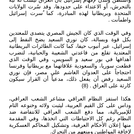
واشنطن ولندن لإفهام إسرائيل بأن العراق ليست له نية
بالتحرش، أو الاعتداء على حدودها، وقد سُرت الولايات
المتحدة وبريطانيا لهذه المبادرة، كما ُسرت إسرائيل
واطمأنت .
وفي الوقت الذي كان الجيش المصري يتصدى للمعتدين
بكل قوة وبسالة، كان نوري السعيد يضخ النفط إلى
إسرائيل، عبر أنبوب حيفا، كما كانت الطائرات البريطانية
المعتدية تقلع من قاعدتي الشعيبة والحبانية، لتضرب
أهدافها في بور سعيد و السويس، وفي الوقت الذي
قطعت سوريا، والسعودية علاقاتهما مع بريطانيا وفرنسا
احتجاجاً على العدوان الغاشم على مصر، فإن نوري
السعيد رفض أن يفعل ذلك، مدعياً أن القرار سيكون
كارثة على العراق ‍‍‍‍‍. (8)
هكذا استفز النظام العراقي مشاعر الشعب العراقي،
وداس على كل القيم العربية، ليثبت ولائه وخنوعه التام
للإمبريالية، مما دفع الشعب العراقي للانتفاضة ضد
النظام رغم كل الاحتياطات التي اتخذها، وفي المقدمة
منها إعلان الأحكام العرفية، وتشكيل المحاكم العسكرية
لإخافة المواطنين ومنعهم من التحرك.