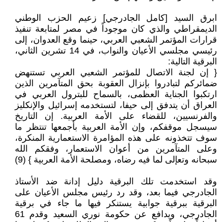
ابرق السيد [كامل الجادرجي] زعيم الحزب الوطني
الديمقراطي والذي كان موجوداً في مصر لمتابعة تنفيذ
قرارات المؤتمر الشعبي العربي، حينما وقع العدوان، إلى
رئيسي مجلسي الأعيان والنواب، في 14 تشرين الثاني،
البرقية التالية:
{ إن لجنة الاتصال للمؤتمر الشعبي العربي تستنهض
ضمائركم لتبادروا بإنزال العقوبة بحق المتآمرين الذين
ارتكبوا الجناية العظمى، بالسماح للبترول العربي في
العراق أن يتدفق إلى حيفا، لتستخدمه إسرائيل والإنكليز
والفرنسيين، للقضاء على الأمة العربية. إن التاريخ
سيسجل موقفكم، وإن الأمة العربية بأجمعها تنتظر ما
سوف تتخذونه على هذه المؤامرة الاستعمارية المنكرة،
وعلى المتآمرين من أعوان الاستعمار، وفقكم الله
سبحانه وتعإلى لما فيه رضاه، ومصلحة الأمة العربية } (9)
وقد استخدمت تلك البرقية دليل إدانة ضد الأستاذ
الجادرجي فيما بعد، وقد رد رئيس مجلس الأعيان على
البرقية ببرقية جوابية يستنكر فيها ما جاء في برقية
الجادرجي، ويدافع عن حكومة نوري السعيد وقدم 61