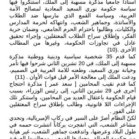
أستاذاً جامعياً مذكرة مسهبة إلى الملك، استنكروا فيها
سياسة حكومة نوري السعيد المعادية لمصالح الأمة
العربية، وسياسة القمع الذي مارسها ضد الطلاب
والأساتذة، وجماهير الشعب، وانتهاكه لحرمة المدارس
والكليات، وطالبوا باحترام الحرم الجامعي، وضمان حرية
الفكر، وإطلاق سراح الطلاب المعتقلين، وإجراء تحقيق
عادل في تجاوزات الحكومة، وغيرها من المطالب
الأخرى .(10)
كما قدم 35 شخصية سياسية ودينية ووطنية مذكرة
مسهبة إلى الملك، في 20 تشرين الثاني شرحوا فيها تأمر
وخيانة نوري السعيد، وطعنه للامة العربية في الصميم،
ودعت الملك إلى معالجة الأمر قبل فوات الأوان . (11)
كما قدم نقيب المحامين [ سعد عمر ] مذكرة احتجاج
أخرى في 29 تشرين الثاني، إلى رئيس الوزراء، بسبب
قيام الحكومة باعتقال العديد من المحامين، واستنكر تلك
الإجراءات اللا قانونية، وطالب بإطلاق سراح المعتقلين
على الفور .
لكنّ النظام أصرّ على السير في ركاب الإمبريالية، وتحدي
مشاعر الشعب، التي انفجرت بركاناً انتشرت حممه في
طول البلاد وعرضها، واندفعت جماهير الشعب، غير هيابة
من حكومة العمالة، وجهازها القمعي، ومجالسها العرفية