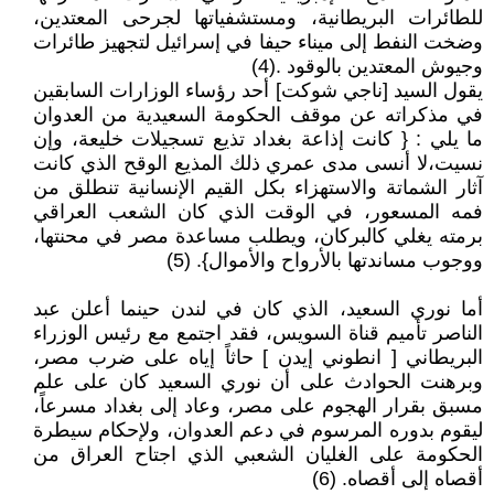
للطائرات البريطانية، ومستشفياتها لجرحى المعتدين،
وضخت النفط إلى ميناء حيفا في إسرائيل لتجهيز طائرات
وجيوش المعتدين بالوقود .(4)
يقول السيد [ناجي شوكت] أحد رؤساء الوزارات السابقين
في مذكراته عن موقف الحكومة السعيدية من العدوان
ما يلي : { كانت إذاعة بغداد تذيع تسجيلات خليعة، وإن
نسيت،لا أنسى مدى عمري ذلك المذيع الوقح الذي كانت
آثار الشماتة والاستهزاء بكل القيم الإنسانية تنطلق من
فمه المسعور، في الوقت الذي كان الشعب العراقي
برمته يغلي كالبركان، ويطلب مساعدة مصر في محنتها،
ووجوب مساندتها بالأرواح والأموال}. (5)
أما نوري السعيد، الذي كان في لندن حينما أعلن عبد
الناصر تأميم قناة السويس، فقد اجتمع مع رئيس الوزراء
البريطاني [ انطوني إيدن ] حاثاً إياه على ضرب مصر،
وبرهنت الحوادث على أن نوري السعيد كان على علم
مسبق بقرار الهجوم على مصر، وعاد إلى بغداد مسرعاً،
ليقوم بدوره المرسوم في دعم العدوان، ولإحكام سيطرة
الحكومة على الغليان الشعبي الذي اجتاح العراق من
أقصاه إلى أقصاه. (6)