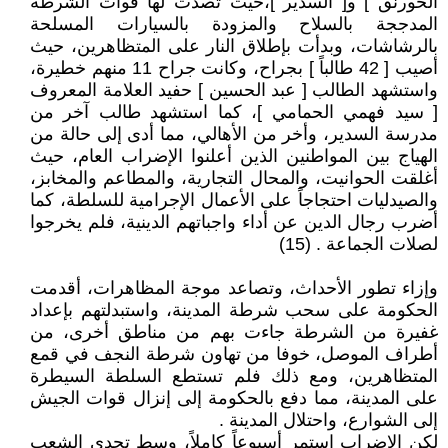
الخورنق ] و[ السدير ]،حيث تصدت لها قوات الشرطة
المدججة بالسلاح والمزودة بالسيارات المسلحة
بالرشاشات، وبدأت بإطلاق النار على المتظاهرين، حيث
أصيب [ 42 طالباً ] بجراح، وكانت جراح 11 منهم خطيرة،
واستشهد الطالب [ عبد الحسين ] حفيد العلامة المعروف
[ سيد فهمي الحمامي ]، كما استشهد طالب آخر من
مدرسة السدير، وأخر من الأهالي، مما أدى إلى حالة من
الهياج بين المواطنين الذين أعلنوا الإضراب العام، حيث
أغلقت الحوانيت، والمحال التجارية، والمطاعم والمخابز،
والصيدليات احتجاجاً على الأعمال الإجرامية للسلطة، كما
أضرب رجال الدين عن أداء واجباتهم الدينية، فلم يخرجوا
لصلات الجماعة . (15)
وإزاء تطور الأحداث، وتصاعد موجة المظاهرات، أقدمت
الحكومة على سحب شرطة المدينة، واستبدلتهم بإعداد
غفيرة من الشرطة جاءت بهم من مناطق أخرى، من
أطراف الموصل، خوفا من تهاون شرطة النجف في قمع
المتظاهرين، ومع ذلك فلم تستطع السلطة السيطرة
على المدينة، مما دفع بالحكومة إلى إنزال قوات الجيش
إلى الشوارع، واحتلال المدينة .
لكن الإضراب استمر أسبوعاً كاملاً، وسط تحدي الشعب