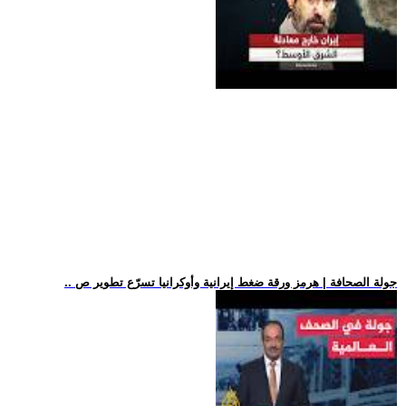
.. جولة الصحافة | هرمز ورقة ضغط إيرانية وأوكرانيا تسرّع تطوير ص