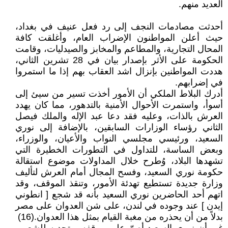
العديد منهم.
أحدثت مصادمات النجف إلى رد فعل عنيف في بغداد،
حيث أعلن المواطنون الإضراب العام، وأغلقت كافة
المحال التجارية، والمطاعم والمخابز والصيدليات، وقامت
الحكومة على الأثر بإصدار بيان في 28 تشرين الثاني،
هددت المواطنين بإنزال اشد العقاب بهم إذا ما استمروا
في إضرابهم.
أدرك البلاط الملكي أن الأمور أخذت تسير من سيئ إلى
أسوأ، واستمرت الأحوال الأمنية بالتدهور، مما كان يهدد
العرش بالذات، وعليه فقد دعا عبد الإله والملك فيصل
الثاني رؤساء الوزارات السابقين، بالإضافة إلى نوري
السعيد، ورئيسي مجلسي النواب والأعيان، والوزراء،
وبعض الساسة، للتداول في التطورات الخطيرة التي
تشهدها البلاد، وُطرح خلال المداولات موضوع استقالة
حكومة نوري السعيد، وفسح المجال أمام العرش لتأليف
وزارة جديدة تستطيع تهدئة الأمور، وتنقذ الموقف، وقد
اتهم أحد الحاضرين نوري السعيد بأنه قد شجع [ انطوني
إيدن ] عند وجوده في لندن، على شن العدوان على مصر
بدلاً من أن يحذره من مغبة القيام بمثل هذا العدوان.(16)