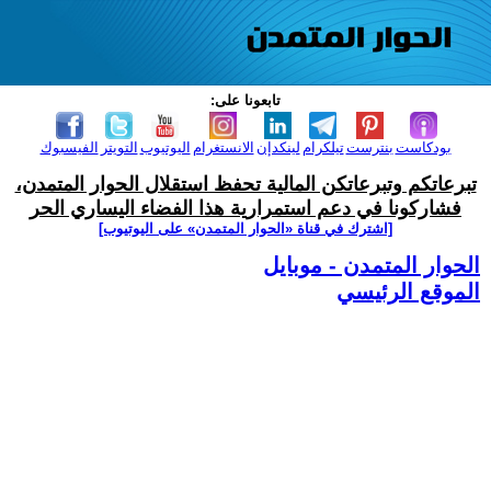
تابعونا على:
بودكاست
بنترست
تيلكرام
لينكدإن
الانستغرام
اليوتيوب
التويتر
الفيسبوك
تبرعاتكم وتبرعاتكن المالية تحفظ استقلال الحوار المتمدن،
فشاركونا في دعم استمرارية هذا الفضاء اليساري الحر
[اشترك في قناة ‫«الحوار المتمدن» على اليوتيوب]
الحوار المتمدن - موبايل
الموقع الرئيسي