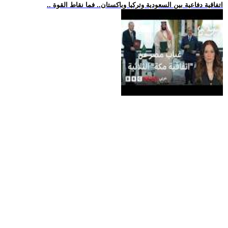
.. اتفاقية دفاعية بين السعودية وتركيا وباكستان.. فما نقاط القوة