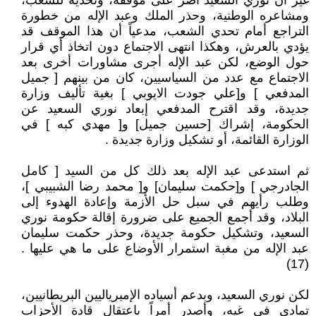
غير أن نوري السعيد أصرّ على موقفه، وتحديه للشعب،
ومشاعره الوطنية، وحذر الملك وعبد الإله من خطورة
التراجع أمام تحدي الشعب، مدعياً أن هذا الموقف قد
يؤدي بالعرش، وهكذا انتهى الاجتماع دون اتخاذ أي قرار
حول الوضع، لكن عبد الإله أجرى مشاورات أخرى بعد
الاجتماع مع عدد من السياسيين، كان من بينهم [ جميل
المدفعي ] و[علي جودت الايوبي ] بغية تأليف وزارة
جديدة، وقد اقترح المدفعي إبعاد نوري السعيد عن
الحكومة، إشراك [حسين جميل] و[ مهدي كبه ] في
الوزارة القائمة، أو تشكيل وزارة جديدة .
ثم استدعى عبد الإله بعد ذلك كل من السيد [ كامل
الجادرجي ] و[حكمت سليمان] و[ محمد رضا الشبيبي ]،
وطلب رأيهم في سبل حل الأزمة وإعادة الهدوء إلى
البلاد، وقد أجمع الجميع على ضرورة إقالة حكومة نوري
السعيد، وتشكيل حكومة جديدة، وحذر حكمت سليمان
عبد الإله من مغبة استمرار الأوضاع على ما هي عليها .
(17)
لكن نوري السعيد، وبدعم أسياده الإمبرياليين البريطانيين،
تمادى في غيه، وأصدر أمراً باعتقال قادة الأحزاب