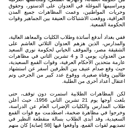
ومراسيمها الموغلة في العدوان على الدستور، وحقوق
وحريات المواطنين، وعمت المظاهرات جميع المدن
العراقية، ووقعت الاشتباكات العنيفة بين الجماهير وقوات
الحكومة القمعية.
ففي بغداد أندفع أساتذة وطلاب الكليات والمعاهد العالية،
والمدارس، الذين هزهم العدوان الثلاثي الغاشم على
الشقيقة مصر، والموقف الخياني لحكومة نوري السعيد
من العدوان، يومي 3 و 4 تشرين الثاني في مظاهرات
عارمة متحدين الأحكام العرفية، وقوات القمع السعيدية،
حيث وقع صدام عنيف بين الطرفين أسفر عن استشهاد
طالبين وفتاة صغيرة، ووقوع عدد كبير من الجرحى وتم
اعتقال أعداد أخرى من الطلبة.
لكن المظاهرات الطلابية استمرت دون توقف، حتى
بلغت أوجها يوم 21 تشرين الثاني 1956، حيث أعلن
طلاب المدارس والكليات الإضراب العام عن الدراسة،
وخرجوا في مظاهرة ضخمة، اصطدمت مع قوات القمع
السعيدية، وقد أبدى الطلاب بسالة منقطعة النظير في
تصديهم لقوات القمع، وأوقعوا فيها [58 إصابة] كان منهم