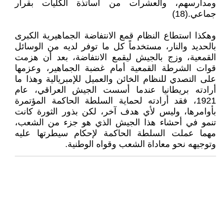
ومدارسهم، والعشرات من أساتذة الكليات بقرار
جماعي.(18)
وهكذا استطاع النظام قمع الانتفاضة الجماهيرية الكبرى
بالحديد والنار، مستخدماً كل ما توفر لديه من الوسائل
القمعية، وزج بالجيش ليقمع الانتفاضة، بعد أن هزمت
قوات الشرطة القمعية أمام غضبة الجماهير، وعزمها
على التصدي للنظام الخائن والعميل للإمبريالية وهذا ما
أرادته بريطانيا عندما أسست الجيش العراقي، عام
1921، فقد أرادته لحماية السلطة الحاكمة المؤتمرة
بأوامرها، وليس لأي هدف آخر، لكن بذور الثورة كانت
تنمو في أحشاء هذا الجيش الذي هو جزء من الشعب،
مهما عملت السلطة الحاكمة لإحكام سيطرتها عليه
وتوجيهه نحو معاداة الشعب وقواه الوطنية.