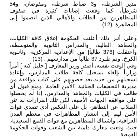
مدير الشرطة، و3 ضباط شرطة، ومفوضان، و54
شرطياً، كما وقعت إصابات كثيرة في صفوف
المتظاهرين من الطلاب والأهالي الذين انضموا إلى
المظاهرة .(12)
وعلى أثـر ذلك أعلنت الحكومة إغلاق كافة الكليات،
والمعاهد العالية، والمدراس الثانوية والمتوسطة،
واعتقلت [378 طالباً] من الإعدادية المركزية، وثانـوية
الكرخ، وتم طـرد 37 طالباً من مدارسهم . (13)
وفي الوقت نفسه، أصدر وزير المعارف [ خليل كنه ] أمراً
وزارياً بإلغاء تسجيل كافة طلاب المدارس، وإعادة
تسجيلهم من جديد،بعد حصولهم على كتاب موافقة من
مديرية التحقيقات الجنائية [الأمن العامة] ومنع قبول أي
طالب في الكليات والمعاهد والمدارس، إذا لم يحصلوا
على موافقة الجهات الأمنية، لكن تلك القرارات لم تثنِ
الطلاب عن التظاهر، بل على العكس أدى تصدي قوات
الأمن لهم إلى انتشار المظاهرات في معظم المدن
العراقية، واشتباك المتظاهرين مع قوات القمع السعيدية.
حيث وقعت معارك دامية بين الشعب وقوات الحكومة
القمعية .