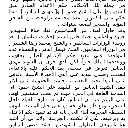
من جملة تلك الاحكام، حكم الإعدام الصادر بحق
الشهيدين[ علي الشيخ حمود ] و[ مهدي الدباس ]، فيما
حكم على الكثيرين بمدد مختلفة تراوحت بين السجن
المؤبد، والسجن لبضعة سنوات. .
وقد حاول لفيف من السياسيين إنقاذ حياة الشهيدين
حمود والدباس، حيث قابل السيد [حكمت سليمان ] أحد
رؤساء الوزارات السابقين ، والشيخ [محمد رضا الشبيبي ]
من الوزراء السابقين، الملك فيصل الثاني، والتمساه عدم
الموافقة على تنفيذ حكم الإعدام الصادر بحقهما،
ووعدهما الملك خيراً، لكن الذي جرى أن الشهيد مهدي
الدباس تعرض في سجنه، بعد الحكم عليه بالإعدام،
لتعذيب وحشي شديد على أبدي الأجهزة الأمنية، وتوفي
على أثرها تحت التعذيب، وقامت الحكومة على الأثر
بنقل الشهيد الدباس مع الشهيد علي الشيخ حمود إلى
الساحة العامة في الحي، حيث تم نصب مشنقتين لهما،
على الرغم من أن الدباس كان قد فارق الحياة داخل
السجن، ومع ذلك علق جسده على حبل المشنقة لتوهم
السلطة المجرمة أبناء الحي بأنه قد تم تنفيذ حكم الإعدام
به وبرفيقه، لكي لا تنكشف الجريمة، ولابد لي أن أشيد
هنا بالموقف البطولي للشهيدين، فلقد قضى الدباس