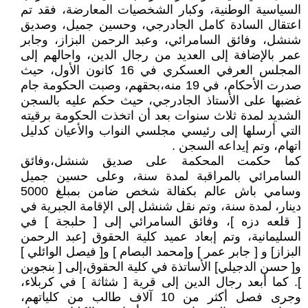
السياسية الوطنية، وكبار الشخصيات المعارضة، فقد تم
اعتقال السادة كامل الجادرجي، وحسين جميل، وصديق
شنشل، وفائق السامرائي، وعبد الرحمن البزاز، وجابر
عمر بالإضافة إلى العديد من رجال الدين، واحالهم إلى
المجلس العرفي العسكري في 16 كانون الأول، حيث
صدرت الأحكام، في 19 منه،بحقهم، وصبت الحكومة جام
غضبها على الأستاذ الجادرجي، حيث حكم عليه بالسجن
الشديد لمدة ثلاث سنوات بعد أن اتخذت الحكومة برقيته
التي أرسلها إلى رئيسي مجلسي النواب والأعيان كدليل
اتهام، وتم إيداعه السجن .
كما حكمت المحكمة على صديق شنشل،وفائق
السامرائي بالمراقبة لمدة سنة، وعلى حسين جميل
وسامي باش عالم بكفالة شخص ضامن بمبلغ 5000
دينار، لمدة سنة، وتم نقل شنشل إلى الإقامة الجبرية في
[ قلعه دزه ]، وفائق السامرائي إلى [ حلبجة ] في
السليمانية، وتم إبعاد عميد كلية الحقوق [عبد الرحمن
البزاز] و [ جابر عمر ] و[محمد البصام ] و[ فيصل الوائلي ]
و[ حسن الدجيلي] الأساتذة في كلية الحقوق،إلى [ بنجوين
]. كما أبعد رجال الدين إلى قرية [ شثاثة ] في كربلاء،
وجرى فصل أكثر من 10 آلاف طالب من كلياتهم،