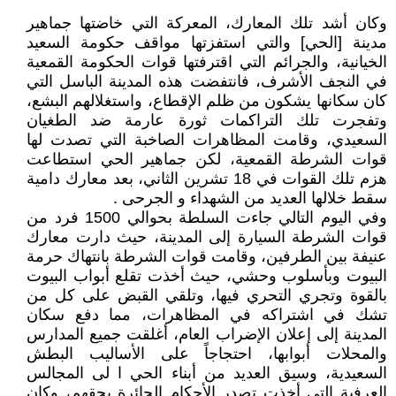
وكان أشد تلك المعارك، المعركة التي خاضتها جماهير
مدينة [الحي] والتي استفزتها مواقف حكومة السعيد
الخيانية، والجرائم التي اقترفتها قوات الحكومة القمعية
في النجف الأشرف، فانتفضت هذه المدينة الباسل التي
كان سكانها يشكون من ظلم الإقطاع، واستغلالهم البشع،
وتفجرت تلك التراكمات ثورة عارمة ضد الطغيان
السعيدي، وقامت المظاهرات الصاخبة التي تصدت لها
قوات الشرطة القمعية، لكن جماهير الحي استطاعت
هزم تلك القوات في 18 تشرين الثاني، بعد معارك دامية
سقط خلالها العديد من الشهداء و الجرحى .
وفي اليوم التالي جاءت السلطة بحوالي 1500 فرد من
قوات الشرطة السيارة إلى المدينة، حيث دارت معارك
عنيفة بين الطرفين، وقامت قوات الشرطة بانتهاك حرمة
البيوت وبأسلوب وحشي، حيث أخذت تقلع أبواب البيوت
بالقوة وتجري التحري فيها، وتلقي القبض على كل من
تشك في اشتراكه في المظاهرات، مما دفع سكان
المدينة إلى إعلان الإضراب العام، أغلقت جميع المدارس
والمحلات أبوابها، احتجاجاً على الأساليب البطش
السعيدية، وسيق العديد من أبناء الحي ا لى المجالس
العرفية التي أخذت تصدر الأحكام الجائرة بحقهم، وكان