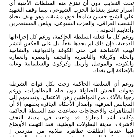
تحت التعذيب دون أن تنتزع منه السلطات الأمنية أي
أسرار تتعلق بنشاط الحزب الشيوعي، بينما وقف الشهيد
علي الشيخ حسين شامخاً فوق مشنقته وهو يهتف بحياة
الشعب العراقي، والحزب الشيوعي، ويلعن المستعمرين
وأذنابهم الخونة. .
ورغم كل ما فعلته السلطة الحاكمة، ورغم كل إجراءاتها
القمعية، فإن ذلك لم يجدها نفعاً، بل على العكس أنتشر
لهيب الانتفاضة في مدن الكوفة والديوانية، والشامية
والحلة وكربلاء والناصرية والنجف والبصرة والعمارة
والكوت، والموصل وأربيل وكركوك والسليمانية وعانه
بالإضافة إلى بغداد.
ورغم أن السلطة الحاكمة زجت بكل قوات الشرطة
وقوات الجيش للحيلولة دون قيام المظاهرات، ورغم
زجها بالآلاف من المواطنين رهن الاعتقال، وتقديمهم إلى
المجالس العرفية، وإصدار الأحكام الجائرة بحقهم، إلا أن
المظاهرات والاحتجاجات تصاعدت ضد السلطة الحاكمة
وكانت أشد المعارك قد وقعت في مدينة النجف
الاشرف، مدينة البطولات الوطنية، فقد التهبت الأوضاع
فيها عندما انطلقت تظاهرة طلابية من مدرسي [