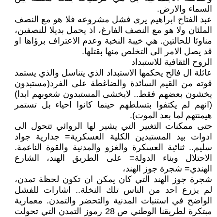
السماء والارض.
عبد الفتاح ابراهيم يرى فشل مشروعه فلا هو مع النصف
الملئان ولا هو مع النصف الفارغ، اذ يحمل بديلا للنصفين،
مناوئا للحالتين. هي خيبة النخبة وعدم الاعتراف برؤاها او
قد يصل الامر الى التخلص منها بقتلها.
الروح الثقافية للاستبداد
عائلة ال فالح يحكمها الاستبداد الذي يتناسل والذي يستمد
قوته من القيم السائدة والضاغطة على الفرد(مستبدون
يخشون بعضهم فقط.. لايخشى المستبدون شعوبهم ابدا)
(انهم لم يكتفوا بتسلطهم حينما كانوا احياء بل تستمر
هيمنتهم لما بعد الموت).
حتى ممكنات التغيير التي يشير لها الروائي تتحول الى
ادوات بيد المستبدين الكلية العسكرية= جدارية جواد
سليم.. ثنائية العسكرة والغزو والمدنية والقوة الناعمة.
الاحتلال وبناء الدولة= على الطريق الهند، الشارع
الهندي= شجرة جوز الهند،
شجرة جوز الهند التي كان يمكن ان تكون لحظة تمدن،
لم يزرع احد من الناس تلك النخلة.. اشارات للفشل
الواضح في استنبات المدنية والتحضر والتمدن. معمارية
مبتكرة لطريقنا الوطني ص 28 رموز التمدن التي تحولت