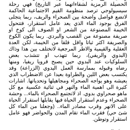
الحصيلة الرمزية لشقاءاتهما عبر التاريخ) فهي رحلة
سيسيولوجي ترصد منظومة القيم الاجتماعية الحاكمة
لاتضع فواصل واضحة بين الصحراء والريف، ربما يتجلى
الفرق بوجود الماء الذي يعد عامل استقرار، فتتحول
الخيمة المصنوعة من الشعر او الصوف الى كوخ او
صريفة مصنوعة من القصب والبردي. ربما يكون الكوخ
والصريفة اكثر ثباتا واقل قلقا من الخيمة، لكن العدة
العقلية والقيمية والاطر المرجعية لاتختلف بين هذا وذاك
(البدوي والريفي)، ربما تتهذب او تتشذب بعض
السلوكيات عند البدوي حين يصبح قرويا ريفيا، ومنها
رضاه وقبوله بممارسة العمل اليدوي (الزراعة) وقد
يكتسب بعض اللين والطراوة بعيدا عن الاضطراب الذي
يعيشه وهو يواجه الصحراء ومجاهيلها وتحدياتها. اشارات
كثيرة الى اهمية الماء والنهر في ثنائية عكسية مع كل
ماهو صحراوي بدوي. اذ لاتجتمع الصحراء بالماء... وحشة
الصحراء وعدم استقرار الحياة فيها يقابلها استقرار الحياة
على الانهر وقرب مصادر الماء.. (وجعلنا من الماء كل
شئ حي) فقرب الماء تقام المدن والحواضر فهو عامل
استقرار وتوطن.