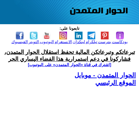
تابعونا على:
بودكاست
بنترست
تيلكرام
لينكدإن
الانستغرام
اليوتيوب
التويتر
الفيسبوك
تبرعاتكم وتبرعاتكن المالية تحفظ استقلال الحوار المتمدن،
فشاركونا في دعم استمرارية هذا الفضاء اليساري الحر
[اشترك في قناة ‫«الحوار المتمدن» على اليوتيوب]
الحوار المتمدن - موبايل
الموقع الرئيسي