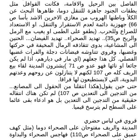
الفاصل بين الرحيل والاقامة، فكانت القوافل مثل
يطقات الجنود جاهزة للتنقل دوما، ظاهرها البحث عن
الكلأ وباطنها الهروب من مغازي الاخرين الاشد بأسا ص
66) جهوزية دائمة لعدم الاستقرار والتنقل، او الاستعداد
للصراع وللحرب. (يطفو على الطمى او يغيب مع الرمل
والريح ص35).. تهديد الصحراء.. تهديد الفيضان... الحنين
الى المشاعية، بدوى تتقاذفه الرمال المخيفة في حركتها
وغضبها، وقروي تتناوشه فيضانات دجلة والفرات غضبها
الفصلي. كل هذا جعلهم (اي مار في ديارهم، اذا لم يكن
جائعا او تائها فهو عدو ص 71 )يشترون المدينة لقاء بيع
الريف كله ص 107 لكنهم لا يتنازلون عن روحهم وعدتهم
البدوية، التي لايستطيعون لها فراقا.
حتى حين يقول(هكذا انتقلنا من الحقول الى المصانع...
من التدجين الى التعدين ص 107) لم تكن هناك انتقاله
حقيقية من التدجين الى التعدين بل هو ادعاء بقى عائما
على السطح لم يترسخ قيميا.
قروي في لباس حضري
المدينة والريف مفتوحان على الصحراء دوما (مثل كهف
عميق على الصحراء ص110) فهاجس الصحراء والبداوة