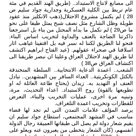
الى مصانع لانتاج الاستبداد.. (طريق الهند القديم في مئة
عام تربط بين الكلية العسكرية وجدارية جواد سليم ص
28 ) لم يكتمل مشروع الاحتلال(ذهب الانكليز منذ عقود
طويلة وظل الشارع مثل نصف شبح يمثل طيفا على نحو
ما ص29 ) لم نكمل ما بدأه المحتل من بناء بل استرجعنا
ذاكرتنا الضاجة بالعنف والبداوة لتخريب اساس البناء.
فتحو لنا الطريق لكننا له نسر فيه بل اقتفينا غياهب اثار
اسلافنا في صحراء عقولهم. (عبد الفتاح ابراهيم اكتشف
لنا طريق الهند لاحتلال العراق وعلينا ان نبصر طريقنا الى
اكتشاف العراق ص38 )
الشعب.. اعمدة الدعاية الانتخابية.. السلطة المتخندقة
بالكتل الكونكريتية.. العداء السافر بين المشهدين.. تبادل
العنف او التهديد به. زيدان (يحتاج طاعة العائلة له او
تطويعها بالقوة) روح الاستبداد. اعداء التحديث، مرة،
وتبنيه مرة اخرى، عمليات التخريب والبناء، التعرض
للقطارات وتخريب اعمدة التلغراف.
يرصد المؤلف علامات التمدن التي لم تجد لها فضاء
مناسب في المشهد المجتمعي، استطاع جواد سليم ان
يقيم شعار دولة لم يصل الى طبقاتها العميقة رجال الدولة
انفسهم، (كان الشعار يتخطى من يعبرون عنه ويعلو على