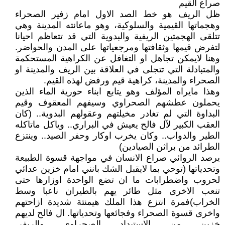
صراع القيم
ظل الريف هو خط الصد الاول امام زفير الصحراء
وهجماتها القيمية والسلوكية، وهو ماعانته المدينة وهي
تتلقى الهجمتين الريفية والبدوية التي قد تتعاظم احيانا
لتفرض قيمها وثقافتها ومرجعياتها على المدن والحواضر.
وهنا لايمكن تجاهل او التغافل عن الكراهية المستحكمة
والمتبادلة التي تتجلى في العلاقة بين الريف والمدينة او
الصحراء والمدينة، كراهية قيم ورفض لهذه القيم.
وهذا مايراه المؤلف وهو يتابع ابناء حورية الماء الذين
يحملون عطشهم الصحراوي وسيفهم المعقوف وقيم
البداوة التي لم تغادر مخيلتهم وعقولهم البدوية.. (كان
العقب الكبير لآل فالح يعيش في البراري.. وياكل ماتاكله
الطير والدواب.. وكان يخرب اوكار وحفر الصيد.. وينتزع
الطرائد من براثن الصيادين)
يرصد الروائي صراع الانسان في مواجهة قسوة الطبيعة
وتحدياتها (توحي بما لايقبل الشك بانني امام خزين عدائي
لحروب واضطرابات ما ان تضع الواحدة اوزارها حتى
تنعب الاخرى مثل طائر يهم بالطيران ناعبا وسط
الخراب)فمرة انتزع هذا الملك هيمنتة شديدة ازاحتهم
واخرى قسوة الصحراء وفجائعها وتحدياتها. ال فالح لديهم
خزين من الاستبداد الصحراوي والريفي