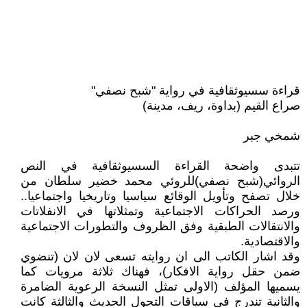
قراءة سسيوثقافية في رواية "شبح نصفي"
صراع القيم (بداوة، ريف، مدينة)
شمخي جبر
تتبدى واضحة القراءة السسيوثقافية في النص
الروائي(شبح نصفي)للروئي محمد خضير سلطان من
خلال تصفح وتأويل الوقائع سياسيا وتاريخيا واجتماعيا..
ورصد الحراكات الاجتماعية وتمثلاتها في الانفلاتات
والانتقالات الطبقية وفق الظروف والتطورات الاجتماعية
والاقتصادية.
وقد اشار الكاتب الى ان روايته تسعى لان لان (تنضوي
ضمن حقل رواية الافكار)، فهناك ثلاثة مرويات كما
يسميها المؤلف (الاولى تمثل النسخة الرعوية الضامرة
والثانية تندرج في سياقات التحول الحديث والثالثة كانت