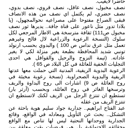
حاضرا لايغيب.
نصف مخبول، نصف عاقل، نصف قروي، نصف بدوي،
نصف حضري، لم يكتمل اي نصف من هذه الانصاف
فبقى الصراع مفتوحا على مصراعيه نحوالمجهول، (يا
بلادا تدور مثل ناعور على قناة جافة.. يديرها ثور نصف
مخبول ص111) ثقافة مترسخة هي الاطار المرجعي لكل
سلوك (النسخة الرعوية والزراعية لال فالح وغيرهم
تعمل مثل عرق نداس ص 100 ) والبدوي بحسب ارنولد
تونبي شديد المحافظة بطبعة يغير منزلة لكي لا يغير
عاداته. (ثيمة النزوح والرحيل والقوافل هي احدى
التجليات الخفية للعائلة في كل البلاد ص 65 ).
الرعوية البدوية الريفية، المدنية التي حملت معها عدتها
الريفية والبدوية الصحراوية. (نسخة رعوية مخبئة في
روح العائلة ص 9) اشارات الى روح البداوة والريف
وترسخها الغائر في روح العائلة، وبحسب (آرثر بار)
تستطيع ان تنتزع الرجل من الريف لكنك لاتستطيع ان
تنتزع الريف من عقله
عبد الفتاح ابراهيم.. جدارية جواد سليم هوية باحثة عن
التشكل.. بحث عن التأويل ومعادله في الواقع، وقائع
الجدارية ووحداتها النحتية ليس لها تناص مع الواقع
وحقائقه الاجتماعية بل هي فرضيات بقت معلقة بين