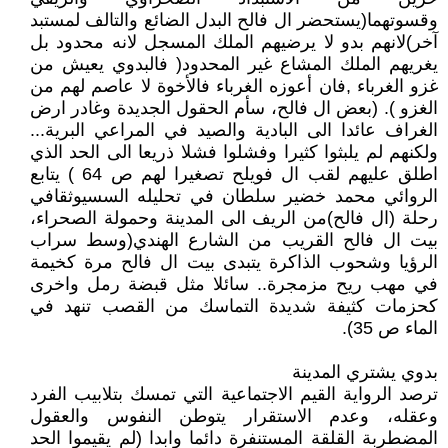
وقسوتهما(يستحضر ال فالح البدل الضائع والتالف لمستبد
آخر)لانهم بدو لا يرضيهم الملك المسجل لانه محدود بل
يغريهم الملك المشاع غير المحدود( فالبدوي يعيش من
غزو الغرباء ,فان أعوزه الغرباء فالأخوة لا عاصم لهم من
الغزو ). (بعض ال فالح، سأم الحقول الجديدة وغادر ارض
الغراف عائدا الى البادية والصيد في المراعي البرية...
ولكنهم لم يلبثوا كثيرا وفشلوا فشلا ذريعا الى الحد الذي
اطلق عليهم لقب ال فويلح تصغيرا لهم ص 64 ) يتابع
الروائي محمد خضير سلطان في تحليله السسيوثقافي
رحلة (ال فالح)من الريف الى المدينة وحمولة الصحراء،
بيت ال فالح القريب من الشارع الهندي(وسط سراب
الرؤيا وشحوب الذاكرة يتبدى بيت ال فالح مرة كخيمة
في مهب ريح مزمجرة.. سائلا مثل قبضة رمل واخرى
كحزمات كثيفة شديدة التماسك من القصب تنهد في
الماء ص 35).
بدوي يشتري المدينة
ترصد الرواية القيم الاجتماعية التي تمسك بتلابيب الفرد
وعقله، وعدم الاستقرار يتوطن النفوس والعقول
المضطربة القلقة المستنفرة دائما وابدا (لم يقيموا الحد