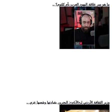
.. ما هو سر علاقة اليهود العرب بأم كلثوم؟
.. وزير الثقافة الأردني لـ«الأيام»: البحرين بقيادتها وشعبها عزي