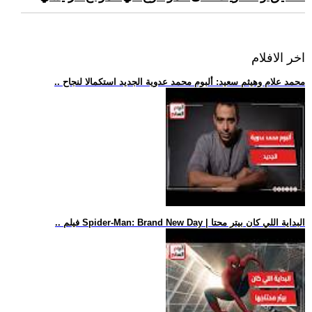
اخر الافلام
.. محمد علام وهيثم سعيد: ألبوم محمد عدوية الجديد استكمالا لنجاح
.. فيلم Spider-Man: Brand New Day | البداية اللي كان بيتر محتا