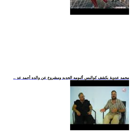
.. محمد عدوية يكشف كواليس ألبومه الجديد ومشروع عن والده أحمد عد