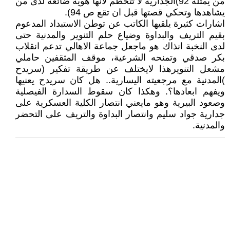
من يمثله 92)الجدارية لا تتحطم لانها هوية ضائعة لدى من
يشاهدها وتحكي قصتها قبل ان تقع ص 94).
اشارات كثيرة يلقيها الكاتب عن توطن الاستبداد المدعوم
بقيم التريف والبداوة وضياع حلم التنوير والمدنية حتى
لدى النخبة انذاك هو ماجعل جماعة الاهالي تدعم انقلاب
بكر صدقي وتمنحه الشرعية، موقف المثقفين حاملي
مشعل التنويرهذا لايختلف عن طريقة تفكير (سريدح
)المدنية مع مرجعيته اليسارية.. هل كان سريدح يعنيها
ويفهم ابعادها؟. وهكذا كان سقوط السدارة الفيصلية
وصعود البيرية وهو مايعني انتصار الكلية العسكرية على
جدارية جواد سليم وانتصار البداوة والتريف على التحضر
والمدنية.