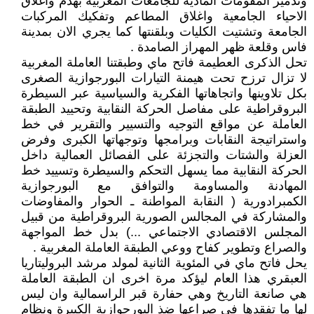
وتدمير المقومات المادية للجامعات المغربية بهدم واغلاق
الاحياء الجامعية واغلاق المطاعم وتفكيك المركبات
الجامعة وتشتيت الكليات وبلقنتها كما يجري الان بمدينة
فاس وقلعة ظهر المهراز الصامدة .
تحل الذكرى العطيمة فاتح ماي وطبقتنا العاملة المغربية
لا تزال ترزح تحت هيمنة التيارات البورجوازية الصغرى
بكل تلاوينها واتجاهاتها الفكرية والسياسية عبر السيطرة
البروقراطية على مفاصل الحركة النقابية وتحييد الطبقة
العاملة عن مواقع التوجيه والتسيير والتقرير في خط
واستراتيجة النقابات وبرامجها وتوجهاتها الكبرى وفرض
العزلة والشتات والتجزئة على الفصائل العمالية داخل
الحركة النقابية مما يسهل التحكم والسيطرة وتسييد خط
المهادنة والمساومة والتوافق مع البورجوازية
الكمبرادورية ( النقابة المواطنة ـ الحوار والمفاوضات
والمشاركة في المجالس الصورية البروقراطية من قبيل
المجلس الاقتصادي الاجتماعي ...) بدل خط المواجهة
والصراع وتطوير كفاح ووعي الطبقة العاملة المغربية .
يحل فاتح ماي في المئوية الثانية لمولد مرشد البروليتاريا
العبقري هذا العام ليؤكد مرة اخرى ان الطبقة العاملة
هي صانعة التاريخ وهي حفارة قبر الراسمالية وان ليس
لها ما تفقدها في صراعها ضذ البورجوازية الكبيرة ونظام