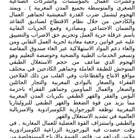
وعشرات العمال بالمؤسسات والشركات الصناعية
الصغرى والمتوسطة بجميع المدن المغربية ) . ويمتد
الهجوم ليشمل ضرب القدرة المعيشية لجماهير العمال
والكادحين من خلال نظام الاقتطاع لصناديق التقاعد
والضمان الاجتماعي ومصادرة وقمع الحريات النقابية
باسم عرقلة حرية العمل وتجريم حق الاضراب والتضييق
عليه عبر قوانين رجعية معادية لحرية العمل النقابي ومن
والغاء دعم المواد الاستهلاكية عبر الغاء صندوق المقاصة
وتسعير الخدمات الطبية والصحية وخوصصة التعليم وهو
الهجوم الذي ضاعف من حجم الاستغلال الطبقي
المتوحش للطبقة العاملة وجماهير الكادحين في مختلف
مواقع الانتاج والقطاعات وفي القلب من ذلك الفلاحين
الفقراء والصغار بالبوادي المغربية والتجار الجائلين
والصغار والعمال المياومين وجماهير الفقراء باحزمة
البؤس والفقر والقهر الطبقي بكبريات المدن المغربية
مما يزيد من قوة الضغط والقهر الطبقي للبروليتاريا
المغربية توظفه البورجوازية الكومبرادوية والامبريالية
العالمية في تشديد الاستغلال والقهر
والطبقي واستنزاف القوة العضلية للعمال المغاربة , في
وقت حصدت فيه البورجوزية الزراعية الكومبرادورية
ملايين الدراهم من فائض القيمة والارباح المستخلصة من