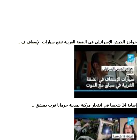
.. حواجز الجيش الإسرائيلي في الضفة الغربية تضع سيارات الإسعاف ف
.. إصابة 14 شخصا في انفجار مركبة بمدينة جرمانا قرب دمشق