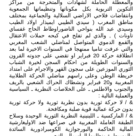
والمعطلة الحاملة لشهادات والمتخرجة من مراكز
التكوين التربوية بكل مكوناتها وتنظيماتها الجمعوية
وانتفاضات فلاحي الاراضي السلالية والجماعية بمختلف
مناطق المغرب ( سيدي الطيبي ايميذار اولاد الطيب
وسيدي عبد الله بنواحي الناضوراوطاط الحاج غفساي
تاونات ) , والذي لم تفلح في كبحه حملات الاعتقال
والقمع الدموي المتواصل لمناضلي الشعب المغربي
والتي عرفت تناميا ممنهجا في السنوات الاخيرة لما بعد
انطلاقة حركة 20 فبراير او تقضي على جدوته القرون
والسنوات الطويلة من احكام السجن لخيرة الشباب
الثوري الموزعين على سجون القهر والاجرام على امتداد
خريطة الوطن وعلى راسهم مناضلي الحركة الطلابية
المغربية و20 فبراير ونشطاك الحراك الشعبي بالريف
والجنوب والاطلس ـ على الخلاصات النظرية ـ السياسية
والعملية التالية :
& / لا حركة ثورية بدون نظرية ثورية ولا حركة ثورية
بدون حركة عمالية قوية صلبة ومكافحة.
& / الماركسية ـ اللينينية النظرية الثورية الوحيدة وسلاح
الطبقة العاملة المغربية في صراعها ضد الاوليغارشية
المالية الحاكمة والبورجوازية الكومبرادورية السائدة
والمسيطرة ونظامها الراسمالي التبعي .