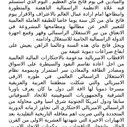
والميادين في يوم فاتح ماي العظيم , اليوم الذي استسلم
فيه غلاة الانظمة الراسمالية الناهضة والمتطورة
وانبطاحها امام ارادة عمال العالم بالاعتراف والاقرار بيوم
فاتح ماي من كل سنة يوما خاصا للطبقة العاملة العالمية
للتعبير الحر عن مطالبها ومطامحها المشروعة في
الانعتاق من نير الاستغلال الراسمالي وقهر وقمع اجهزة
الدولة الراسمالية الحامية للاستغلال وادامته .
ويحل فاتح ماي هذه السنة وعالمنا الراهن يعيش على
ايقاع صراعات دموية عنيفة بين
الاقطاب الامبريالية مدعومة بالاحتكارات المالية العالمية
من اجل اعادة تقاسم النفود والسيطرة على الاسواق
ومصادر الطاقة والمعادن سر استمرار وديمومة نظام
الاستغلال الراسمالي العالمي في طوره الارقى
الامبريالي والتي شكلت منطقتنا العربية والفريقية
مسرحا دمويا لها اافة الى دول ما كان يعرف باوربا
الشرقية والجمهوريات السوفييتية للاتحاد السوفياتي
سابقا ودول امريكا الجنونية شرق اسيا وفي محاولة من
الراسمالي الامبريالي الاحتكاري الى تجاوز ازماته الدورية
المتجددة والتي ضربت اهم معاقله التاريخية التقليدية بعد
الانهيارات الاخيرة التي شهدتها العشرية الاولى من القرن
الحالي وانفجار التناقضات بين مكونات الاتحاد الاوربي