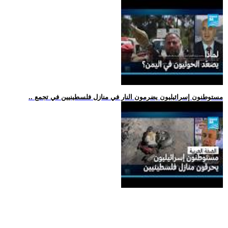
.. مستوطنون إسرائيليون يضرمون النار في منازل فلسطينيين في تجمع