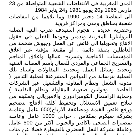
المدن المغربية في الانتفاضات الشعبية المتواصلة من 23
مارس 1965 و20 يونيو 1981 و24 يناير 1984
الى انتفاضة 14 دجنبر 1990 وما تلاهما من انتفاضات
شعبية بمناطق ومدن ومراكز قروية
وحضرية عديدة . هجوم استهدف ضرب البنية الصلبة
للبروليتاريا المغربية وتدمير وجودها الفعلي في حقول
الانتاج وتحويلها الى فائض عن العمل وجيوش ضخمة من
العاطلين بصفة دائمة , او مقنعة مؤقتة عبر اغلاق
المؤسسات الانتاجية وتسريح عمالها واغلاق المناجم
والتسريح الجماعي والفردي للعمال باسم العطالة التقنية
وتجديد وسائل العمل وتحديث المقاولات واسناد تلك
العملية بترسانة من القوانين المشرعنة لعملية التدمير (
مدونة الشغل ونظام المناولة والتشغيل عبر الشركات
الخاصة . وقوانين صعوبة المقاولة ونظام التفلسة )
وحماية الراسمال الكومبرادوري والامبريالي وتمكينه من
سلاح تعميق الاستغلال وتخفيظ كلفة الانتاج لتضخيم
ورفع فائض القيمة ومضاعفة الارباح(650 عامل وعاملة
بشركة سيكوم بمكناس , حوالي 1000 عامل وعاملة
بمصبرات الضحى باكادير والجنوب اكثر من 500 عامل
وعاملة بشركة النقل الحضري بالقنيطرة فضلا عن مئات