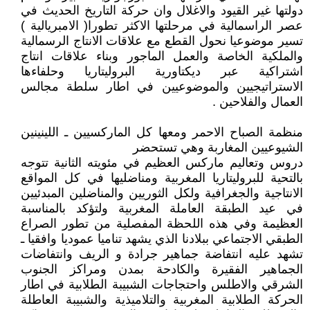
دولتها غير القيود والاغلال وان حركة التاريخ الحديث في
عصر الراسمالية في مرحلتها الاكثر تطورا( الامبريالية )
تسير موضوعيا نحول القطع مع علاقات الانتاج الرسمالية
والملكية الخاصة والعمل الماجور وبناء علاقات انتاج
اشتراكية عبر ديكتاورية البروليتاريا وحلفاءها
الاستراتيجيين والموضوعيين في اطار سلطة مجالس
العمال والفلاحين .
منظمة الصباح الاحمر ومعها كل الماركسيين ـ اللينينين
الشيوعيين المغاربة وهي تستحضر
دروس وتعاليم ماركس العظيم في مئويته الثانية تتوجه
بالتحية للبروليتاريا المغربية ومناضليها في كل المواقع
الانتاجية والجغرافية ولكل الثوريين والمناضلين المبدئيين
في عيد الطبقة العاملة المغربية ولتؤكد بالمناسبة
العظيمة وفي هذه اللحظة المفصلية من تطور الصراع
الطبقي الاجتماعي ببلادنا الذي يشهد تناميا عموديا وافقيا ـ
تشهد عليه انتفاضة جماهير جرادة و الريف وانتفاضات
الجماهير الفقيرة والكادحة بمدن ومراكز الجنوب
الشرقي والاطلس واحتجاجات الشبيبة الطلابية في اطار
الحركة الطلابية المغربية والتلاميذية والشبيبة العاطلة