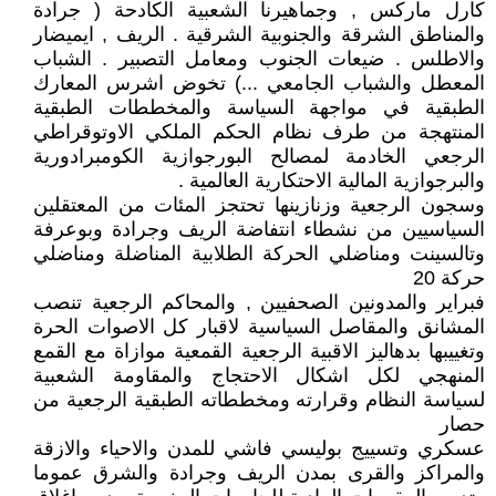
كارل ماركس , وجماهيرنا الشعبية الكادحة ( جرادة
والمناطق الشرقة والجنوبية الشرقية . الريف , ايميضار
والاطلس . ضيعات الجنوب ومعامل التصبير . الشباب
المعطل والشباب الجامعي ...) تخوض اشرس المعارك
الطبقية في مواجهة السياسة والمخططات الطبقية
المنتهجة من طرف نظام الحكم الملكي الاوتوقراطي
الرجعي الخادمة لمصالح البورجوازية الكومبرادورية
والبرجوازية المالية الاحتكارية العالمية .
وسجون الرجعية وزنازينها تحتجز المئات من المعتقلين
السياسيين من نشطاء انتفاضة الريف وجرادة وبوعرفة
وتالسينت ومناضلي الحركة الطلابية المناضلة ومناضلي
حركة 20
فبراير والمدونين الصحفيين , والمحاكم الرجعية تنصب
المشانق والمقاصل السياسية لاقبار كل الاصوات الحرة
وتغييبها بدهاليز الاقبية الرجعية القمعية موازاة مع القمع
المنهجي لكل اشكال الاحتجاج والمقاومة الشعبية
لسياسة النظام وقرارته ومخططاته الطبقية الرجعية من
حصار
عسكري وتسييج بوليسي فاشي للمدن والاحياء والازقة
والمراكز والقرى بمدن الريف وجرادة والشرق عموما