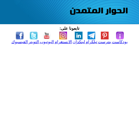
تابعونا على:
بودكاست
بنترست
تيلكرام
لينكدإن
الانستغرام
اليوتيوب
التويتر
الفيسبوك