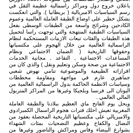
باعلان خروج دول ومراكز راسمالية عظيمة الثقل في
رسم السياسيات الامبريالية ( بريطانيا ). والتي انعكست
بشكل خطير على اوضاع الطبقة العاملة العالمية وعموم
الكادحين وشرائح واسعة من الطبقات الوسطى بفعل
السياسيات الطبقية المنتهجة والتي توجهت راسا لتحميل
هذه الطبقات والفئات تبعات الازمات المستحكمة لنظام
الراسمالية العالمية من خلال الهجوم على مكتسباتها
وحقوقها التاريخية ( الضمان الاجتماعي ونظام
المساعدات الاجتماعية , التقاعد , مجانية الخدمات
الاجتماعية من صحة وسكن وتعليم ونقل ) والذي كان من
افرازاته الطبيعية والموضوعية تنامي نهوض شعبي
جماهيري عارم في مواجهة ومقاومة مخططات
وسياسات الانطمة الحاكمة بدول الراسمالية العالمية من
اليونان الى فرنسا وبلجيكا وغيرها من المراكز المتربول
المالي العالمي .
ويحل يوم الفاتح ماي العظيم ببلادنا والطبقة العاملة
المغربية تعيش احلك فترات هجوم الراسمال الكمبرادوي
والامبريالي على مكتسباتها التاريخية المحصلة بعقود من
النضال والكفاح وعظيم التضحيات بمئات الشهداء
بشوارع البيضاء وفاس ومراكش والناضور وغيرها من