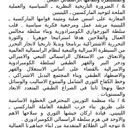
& / الضرورة التاريخية النظرية ـ السياسية والعملية
الملحة لتوحيد الماركسيين ـ اللينينين
المغاربة على اسس صلبة ومتينة قوامها الماركسية ـ
اللينينية مرشد عمل ومرجعية فكرية سياسية , قلب
سلطة البورجوازي الكومبرادورية وبناء سلطة مجالس
العمال والفلاحين هدفا استراتيجا جوهريا . والثورة
التحررية الاشتتراكية برنامجا وبديلا تاريخيا لانجاز التحرر
من السيطرة الامبرالية والتبعية لنظام الراسمالية العالمية
والانعتاق من الاستغلال الراسمالي التبعي والامبرالي
ودحر النير والقهر الطبقي لسلطة الكومبرادوية
والامبرالية بالقضاء على اساس الاستغلال والقهر
والاضطهاد الطبقي وبناء المجتمع البديل الاشتراكي ,
وخط الكفاح الثوري الشامل والمتنوع الاساليب والوسائل
خطا ونهجا ثابتا في الصراع الطبقي المتعدد الابعاد
والمستويات .
& / بناء منظمة الثوريين المحترفين الخطوة الاساسية
على طريق بناء حزب الطبقة العاملة الماركسي ـ
اللينيني, قيادة اركان جيشها الثوري و سلاحها الاهم
والاوحد في هزم سلطة الراسمالي الكومبرادوري .
& تتوجه الى الطلائع المتقدمة من ابناء جماهيرنا العمالية