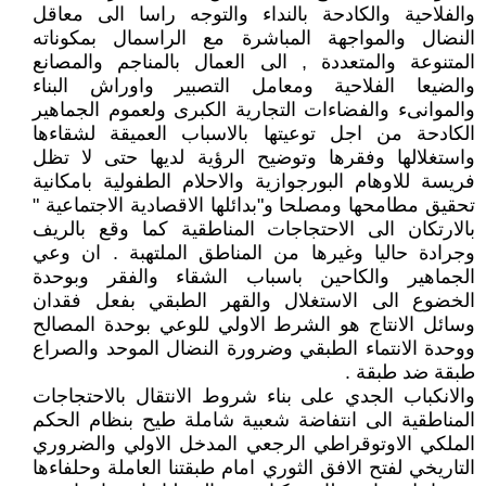
والفلاحية والكادحة بالنداء والتوجه راسا الى معاقل
النضال والمواجهة المباشرة مع الراسمال بمكوناته
المتنوعة والمتعددة , الى العمال بالمناجم والمصانع
والضيعا الفلاحية ومعامل التصبير واوراش البناء
والموانىء والفضاءات التجارية الكبرى ولعموم الجماهير
الكادحة من اجل توعيتها بالاسباب العميقة لشقاءها
واستغلالها وفقرها وتوضيح الرؤية لديها حتى لا تظل
فريسة للاوهام البورجوازية والاحلام الطفولية بامكانية
تحقيق مطامحها ومصلحا و"بدائلها الاقصادية الاجتماعية "
بالارتكان الى الاحتجاجات المناطقية كما وقع بالريف
وجرادة حاليا وغيرها من المناطق الملتهبة . ان وعي
الجماهير والكاحين باسباب الشقاء والفقر وبوحدة
الخضوع الى الاستغلال والقهر الطبقي بفعل فقدان
وسائل الانتاج هو الشرط الاولي للوعي بوحدة المصالح
ووحدة الانتماء الطبقي وضرورة النضال الموحد والصراع
طبقة ضد طبقة .
والانكباب الجدي على بناء شروط الانتقال بالاحتجاجات
المناطقية الى انتفاضة شعبية شاملة طيح بنظام الحكم
الملكي الاوتوقراطي الرجعي المدخل الاولي والضروري
التاريخي لفتح الافق الثوري امام طبقتنا العاملة وحلفاءها