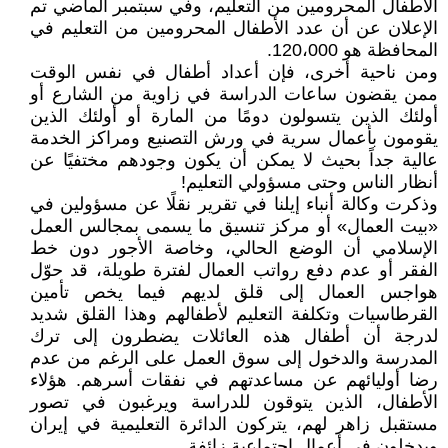
الأطفال المحرومين من التعليم، وفي سبتمبر الماضي تم
الإعلان عن أن عدد الأطفال المحرومين من التعليم في
المحافظة هو 120،000.
ومن ناحية أخرى، فإن أعداد أطفال في نفس الوقت
ممن يقضون ساعات الدراسة في زاوية من الشارع أو
أولئك الذين يتسولون دومًا من المارة أو أولئك الذين
يقومون بأعمال سرية في ورش التصنيع ومراكز الخدمة
عالية جداً بحيث لا يمكن أن يكون وجودهم مختفيًا عن
أنظار الناس وحتى مسؤولي التعليم!
وذكرت وكالة أنباء إيلنا في تقرير نقلًا عن مسؤولين في
«بيت العمال» أو مركز تنسيق ما يسمى بمجالس العمل
الإسلامي أن الوضع الحالي، وخاصة الأجور دون خط
الفقر أو عدم دفع رواتب العمال لفترة طويلة، قد حوّل
هواجس العمال إلى قلق لديهم فيما يخص تأمين
القرطاسيات وتكلفة التعليم لأطفالهم وهذا القلق شديد
لدرجة أن أطفال هذه العائلات يضطرون إلى ترك
المدرسة والدخول إلى سوق العمل على الرغم من عدم
رضا أوليائهم عن مساعدتهم في نفقات أسرهم. هؤلاء
الأطفال، الذين يتوقون للدراسة ويرغبون في تصور
مستقبل زاهر لهم، يتركون الدائرة التعليمية في إيران
ويدخلون في أعمال اجتماعية زائفة.