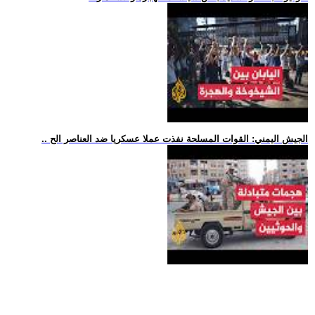
.. الجيش اليمني: القوات المسلحة نفذت عملا عسكريا ضد العناصر الح