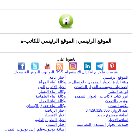
الموقع الرئيسي
الموقع الرئيسي للكاتب-ة
|
تابعونا على:
بنترست
تيلكرام
لينكدإن
الانستغرام
RSS
اليوتيوب
التويتر
الفيسبوك
الموقع الرئيسي
أخبار عامة
هيئة ادارة الحوار المتمدن - للإتصال بنا
وكالة أنباء المرأة
إحصائيات مؤسسة الحوار المتمدن
اخبار الأدب والفن
قواعد النشر
وكالة أنباء اليسار
ابرز كتاب / كاتبات الحوار المتمدن
وكالة أنباء العلمانية
يوتيوب التمدن
وكالة أنباء العمال
مكتبة التمدن
وكالة أنباء حقوق الإنسان
عدد الزوار: 3,429,329,355
اخبار الرياضة
اضافة موضوع جديد
اخبار الاقتصاد
اضافة الاخبار
اخبار الطب والعلوم
حملات الحوار المتمدن التضامنية
اخبار التمدن
إضافة يوتيوب-فلم إلى يوتيوب التمدن