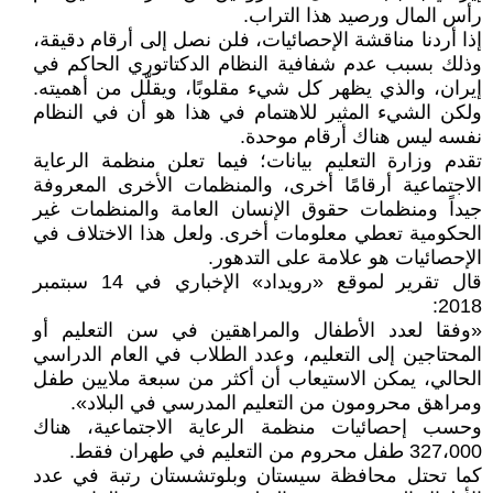
رأس المال ورصيد هذا التراب.
إذا أردنا مناقشة الإحصائيات، فلن نصل إلى أرقام دقيقة،
وذلك بسبب عدم شفافية النظام الدكتاتوري الحاكم في
إيران، والذي يظهر كل شيء مقلوبًا، ويقلّل من أهميته.
ولكن الشيء المثير للاهتمام في هذا هو أن في النظام
نفسه ليس هناك أرقام موحدة.
تقدم وزارة التعليم بيانات؛ فيما تعلن منظمة الرعاية
الاجتماعية أرقامًا أخرى، والمنظمات الأخرى المعروفة
جيداً ومنظمات حقوق الإنسان العامة والمنظمات غير
الحكومية تعطي معلومات أخرى. ولعل هذا الاختلاف في
الإحصائيات هو علامة على التدهور.
قال تقرير لموقع «رويداد» الإخباري في 14 سبتمبر
2018:
«وفقا لعدد الأطفال والمراهقين في سن التعليم أو
المحتاجين إلى التعليم، وعدد الطلاب في العام الدراسي
الحالي، يمكن الاستيعاب أن أكثر من سبعة ملايين طفل
ومراهق محرومون من التعليم المدرسي في البلاد».
وحسب إحصائيات منظمة الرعاية الاجتماعية، هناك
327،000 طفل محروم من التعليم في طهران فقط.
كما تحتل محافظة سيستان وبلوتشستان رتبة في عدد