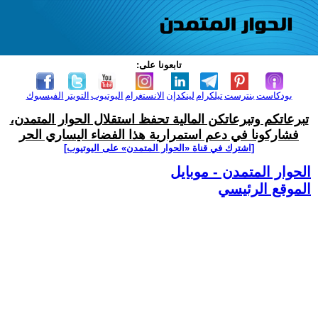
تابعونا على:
بودكاست
بنترست
تيلكرام
لينكدإن
الانستغرام
اليوتيوب
التويتر
الفيسبوك
تبرعاتكم وتبرعاتكن المالية تحفظ استقلال الحوار المتمدن،
فشاركونا في دعم استمرارية هذا الفضاء اليساري الحر
[اشترك في قناة ‫«الحوار المتمدن» على اليوتيوب]
الحوار المتمدن - موبايل
الموقع الرئيسي