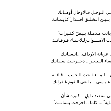
ي الـوحـل فـالاوحال أوطـانك
 بــيـن الـخـلـق اقـــذار ُكـإيـمـانك
جائب مـذهـلة بـيـضٌ كـثـيرات ٌ
ـب الامــــوات ٍلـلاحـيـاء فـرقـانـك
 عريانة الارداف ِ ..انـسـانـك
ساء الــبـعـر .. دحــرجـت سـيـانـك
.. لـمـا نـفـخت الـجـيب .. قـائـلة
 عـيـسى .. يـابغي الـقوم غـفرانك
 في منتصف ليلٍ .. كبيرة شأنْ
ـاية ْ ... كلما .. اخرجت بستانــك ْ