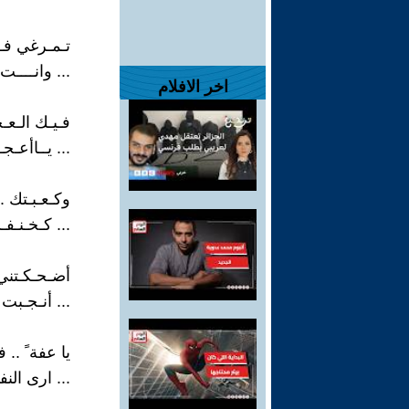
تـمـرغي فــ
... وانــــت
اخر الافلام
فـيـك الـعـ
... يــاأعـج
وكـعـبـتك ..
... كـخـنـفـ
أضـحـكـتني 
... أنـجـبت
يا عفة ً ..
... ارى النف