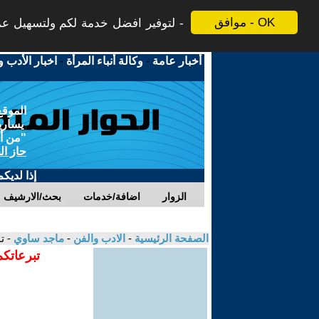
موافق - OK
لتوفير افضل خدمة لكم ولتسهيل عملي
أخبار عامة
-
وكالة أنباء المرأة
-
اخبار الأدب و
الموقع
يسارية
"من أج
حاز ال
إذا لديك
الزوار
اضافة/خدمات
بحث/الارشيف
الصفحة الرئيسية
-
الادب والفن
-
ماجد ساوي
- ت
تبرعاتكم