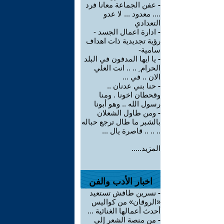
-
عفن الجماعة معانا فرد
.... معدود ... لا عدو
التعدادي
-
ادارة اعمال الجسد -
رؤية تجديدية ذات اهداف
سامية-
-
يا ايها المدفون في البلد
الحرام ِ .. .. انت العلي
الان .. في ...
-
حنا بني عدنان ..
وقحطان اخونا . ومنا
رسول الله .. وهو أبونا
-
ومن طاول الشعلان
بالشبر ما طال ترجع حباله
.. .. .. قاصرة يال ...
المزيد.....
اخبار الأدب والفن
-
نسرين طافش تستعيد
«الروقان» من كواليس
أحدث أعمالها الغنائية ...
-
من منصة الشعر إلى