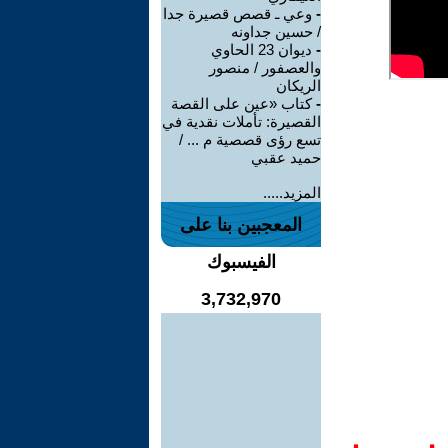
-
وعي ـ قصص قصيرة جدا
/ حسين جداونه
-
ديوان 23 الحاوي
والعصفور / منصور
الريكان
-
كتاب «عين على القصة
القصيرة: تأملات نقدية في
تسع رؤى قصصية م ... /
حميد عقبي
المزيد.....
المعجبين بنا على
الفيسبوك
3,732,970