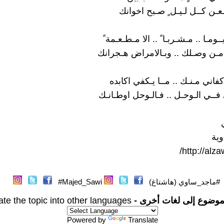
لـعـن كــل لـيـل ٍ صـبح اخوانك
ـومـا .. مـشـربـا ً .. الا مـطـعـمة ً
 مـن وصـلك .. وبـالامراض هـجرانك
فاني مـنـك .. مــا يـكفي اكابده
 فــي الـوحـل .. فـالـوحل اوطـانـك
وية
/
http://alz
#ماجد_ساوي (هاشتاغ)
Majed_Sawi#
موضوع إلى لغات أخرى -
ate the topic into other languages
Powered by
Translate