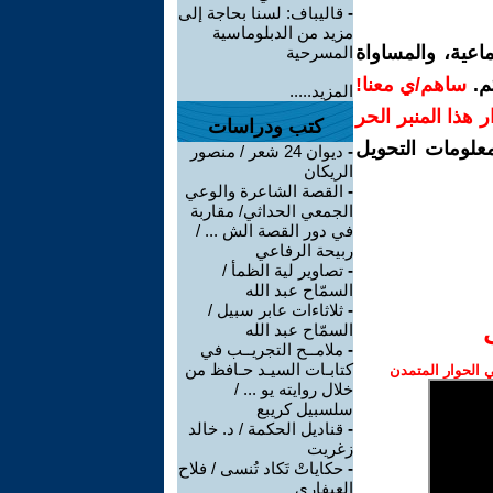
-
قاليباف: لسنا بحاجة إلى
مزيد من الدبلوماسية
اعية، والمساواة
المسرحية
م.
ساهم/ي معنا!
المزيد.....
رار هذا المنبر الحر
كتب ودراسات
معلومات التحويل
-
ديوان 24 شعر / منصور
الريكان
-
القصة الشاعرة والوعي
الجمعي الحداثي/ مقاربة
في دور القصة الش ... /
ربيحة الرفاعي
-
تصاوير لية الظمأ /
السمّاح عبد الله
-
ثلاثاءات عابر سبيل /
السمّاح عبد الله
-
ملامــح التجريــب في
كتابـات السيـد حـافظ من
الحوار المتمدن
خلال روايته يو ... /
سلسبيل كريبع
-
قناديل الحكمة / د. خالد
زغريت
-
حكاياتْ تَكاد تُنسى / فلاح
العيفاري