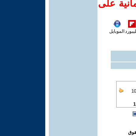
انية على
يبورد
الموبايل