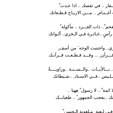
ـفار .. في نقصك .. اذا عـدت ْ
 أغــنـام ٍ .. مـــن الاريـاح قـطـعانك
فحم ْ.. ذات القـــرد .. مأكولة ْ
 رأسٍ ..غـائـرة فـي الـخزي.. ألـوانك
. واجتنبت الوجه َ من أسف ٍ
ـــرآن ٍ ... وقـــد قـطـعـت قــرآنـك
 بـــالآيــات ..والــســنـة ..وراويــــةٌ
ابـلـيس ..فــي الاسـناد ِ ..شـيطانك
 لا ائمة ْ .. لا رسول ٌ ههنا ..
 ..يعجب الجمهور ُ .. طغيانــك
فـي لـعنة ٍ مـلعونة الـجنبين ْ