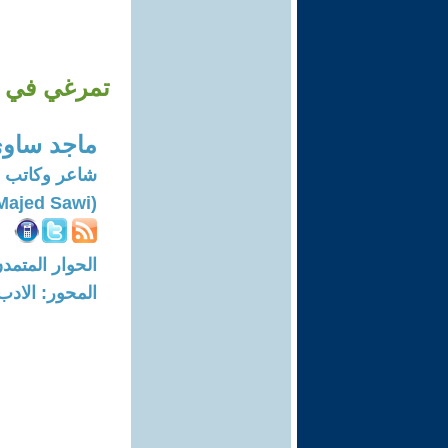
تمرغي في ال
ماجد ساو
شاعر وكاتب
(Majed Sawi)
الحوار المتمدن-العدد: 5993 - 18
المحور: الادب