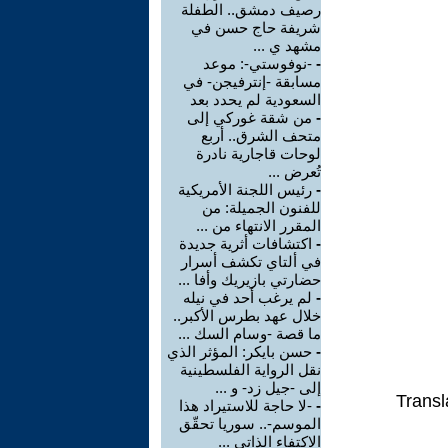
رصيف دمشق.. الطفلة
شريفة حاج حسن في
مشهد ي ...
-
-نوفوستي-: موعد
مسابقة -إنترفيجن- في
السعودية لم يحدد بعد
-
من شقة غوركي إلى
متحف الشرق.. أربع
لوحات قاجارية نادرة
تُعرض ...
-
رئيس اللجنة الأمريكية
للفنون الجميلة: من
المقرر الانتهاء من ...
-
اكتشافات أثرية جديدة
في ألتاي تكشف أسرار
حضارتي بازيريك وأفا ...
-
لم يرغب أحد في نيله
خلال عهد بطرس الأكبر..
ما قصة -وسام السك ...
-
حسن بايكر: المؤثر الذي
نقل الرواية الفلسطينية
إلى -جيل زد- و ...
Transl
-
-لا حاجة للاستيراد هذا
الموسم-.. سوريا تحقّق
الاكتفاء الذاتي ...