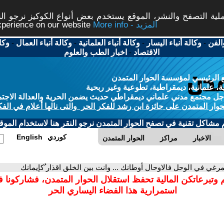
ة التصفح والنشر، الموقع يستخدم بعض أنواع الكوكيز نرجو النق
More info - المزيد
experience on our website
الفن
-
وكالة أنباء اليسار
-
وكالة أنباء العلمانية
-
وكالة أنباء العمال
-
وكا
الاقتصاد
-
اخبار الطب والعلوم
 الرئيسي لمؤسسة الحوار المتمدن
، علمانية، ديمقراطية، تطوعية وغير ربحية
ل مجتمع مدني علماني ديمقراطي حديث يضمن الحرية والعدالة الاجتم
حوار المتمدن على جائزة ابن رشد للفكر الحر والتى نالها أعلام في الفك
م مشاكل تقنية في تصفح الحوار المتمدن نرجو النقر هنا لاستخدام الموقع
كوردي
English
الاخبار
مراكز
الحوار المتمدن
مرغي في الوحل فالاوحال أوطانك ... وانت بين الخلق اقذار ُكإيمانك
 وتبرعاتكن المالية تحفظ استقلال الحوار المتمدن، فشاركونا 
استمرارية هذا الفضاء اليساري الحر