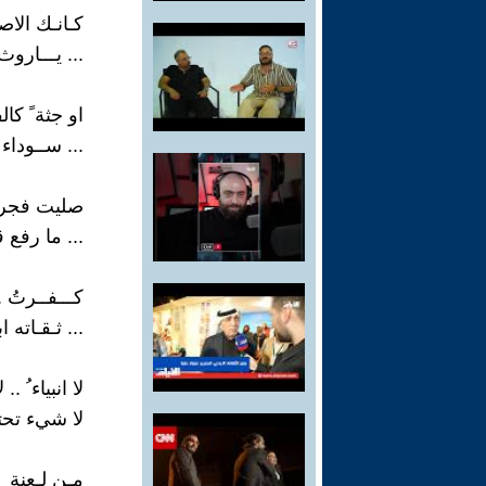
كـانـك الاص
... يـــاروث
او جثة ً كال
... ســوداء
صليت فجري.
... ما رفع ق
كـــفــرتُ ..
... ثـقـاته 
لا انبياء ُ ..
لا شيء تحتك
مـن لـعنة ٍ 