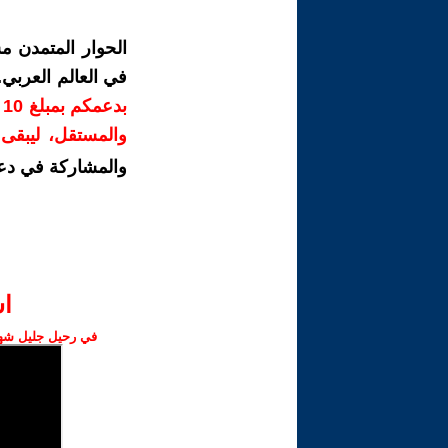
الحوار المتمدن م
في العالم العربي
ب
والمستقل، ليبقى ص
والمشاركة في دع
ا‫
في رحيل جليل شهبا