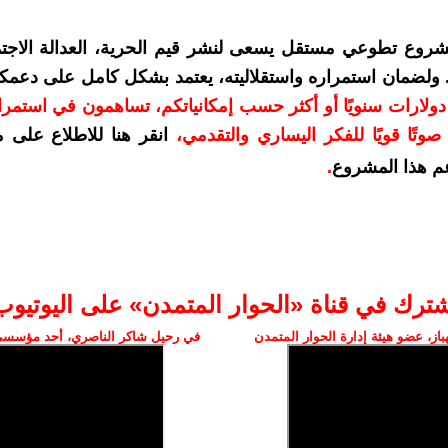
شروع تطوعي مستقل يسعى لنشر قيم الحرية، العدالة الاجتم
. ولضمان استمراره واستقلاليته، يعتمد بشكل كامل على دعمك
دعمكم بمبلغ 10 دولارات سنويًا أو أكثر حسب إمكانياتكم، تساهمون في استم
وتًا قويًا للفكر اليساري والتقدمي
،
انقر هنا للاطلاع على 
م هذا المشروع
.
شترك في قناة «الحوار المتمدن» على اليوتيوب
ز، عضو هيئة إدارة الحوار المتمدن
في رحيل شاكر الناصري، أحد مؤسسي 