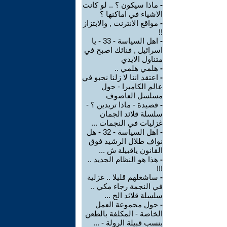
-
ماذا سيكون ؟ .. لو كانت
الاشياء في اماكنها ؟
-
مواقع الانترنت , والابتزاز
!!
-
اهل السياسة - 33 - يا
اسرائيل , فنائك اصبح في
متناول الايدي
-
هلمي هلمي ..
-
اعتقد اننا لا زلنا نحبو في
عالم الكاميرا - حول
مسلسل العاصوف
-
قصيدة - ماذا تريدين ؟ -
سلسلة قلائد الجمان
غزليات في النجمات ...
-
اهل السياسة - 32 - هل
نواف طلال الرشيد فوق
القانون ياقبيلة ش ...
-
هذا هو النظام الجديد ..
!!!
-
ساشغلهم قليلا .. غزلية
في النجمة رجاء مكي ..
سلسلة قلائد الج ...
-
حول مجموعة العمل
الخاصة - المكلفة بالطعن
بنسب قبيلة الرولة - ...