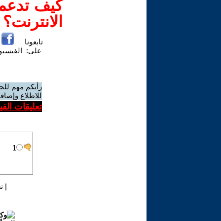
كيف تدعم-
الانترنت؟
تابعونا
على:
الفيسب
رأيكم مهم للج
للاطلاع وإضافة
تعليقات الف
|
ن