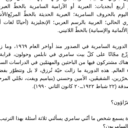
بع أبجديات: العبرية أو الآرامية السامرية بالخطّ العبر
يوم بالحروف السامرية؛ العبرية الحديثة بالخطّ المربّع/ال
ري الحالي؛ العربية بالرسم العربي؛ الإنجليزية (أحيانًا لغات
ألمانية والإسبانية) بالخطّ اللاتيني.
بدأت هذه الدورية السامرية في ال
وزّع مجّانًا على كلّ بيت سامري في نابلس وحولون، قرابة ا
اك مشتركون فيها من الباحثين والمهتمّين في الدراسات الس
 العالم. هذه الدورية ما زالت حيّة تُرزق، لا بل وتتطوّر ب
محرّرين، الشقيقَين، الأمين وحسني (بنياميم ويفت، نجْلي الم
انون الثاني ١٩٩٠).
قرّاؤون؟
ة يسمع شخص ما أنّني سامري يسألني ثلاثة أسئلة بهذا الترتيب