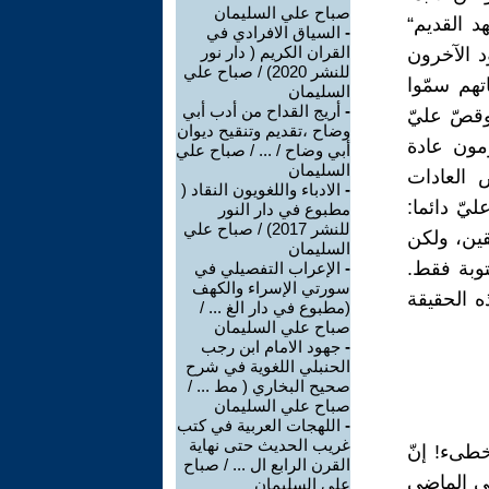
صباح علي السليمان
د القديم“
-
السياق الافرادي في
القران الكريم ( دار نور
د الآخرون
للنشر 2020) / صباح علي
تهم سمّوا
السليمان
-
أريج القداح من أدب أبي
 وقصّ عليّ
وضاح ،تقديم وتنقيح ديوان
ومون عادة
أبي وضاح / ... / صباح علي
السليمان
ض العادات
-
الادباء واللغويون النقاد (
يّ دائما:
مطبوع في دار النور
للنشر 2017) / صباح علي
يقين، ولكن
السليمان
توبة فقط.
-
الإعراب التفصيلي في
سورتي الإسراء والكهف
ه الحقيقة
(مطبوع في دار الغ ... /
صباح علي السليمان
-
جهود الامام ابن رجب
الحنبلي اللغوية في شرح
صحيح البخاري ( مط ... /
صباح علي السليمان
-
اللهجات العربية في كتب
غريب الحديث حتى نهاية
خطىء! إنّ
القرن الرابع ال ... / صباح
في الماضي
علي السليمان