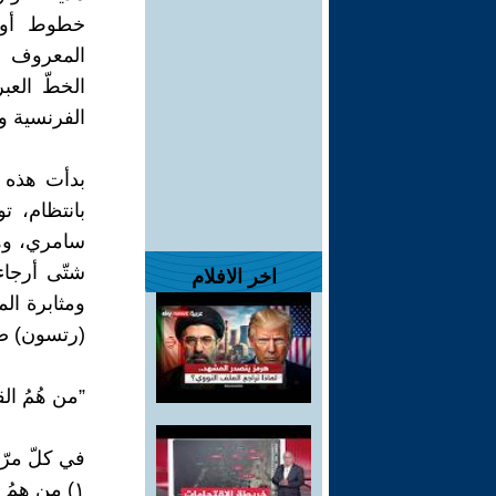
خطوط أو أر
المعروف ال
الخطّ العب
الفرنسية وال
بانتظام، ت
سامري، وهن
شتّى أرجاء
اخر الافلام
ومثابرة ال
(رتسون) صدقة (٢٢ شباط ١٩٢٢ــ٢٠ ك
”من هُمُ ال
في كلّ مرّ
١) من همُ السامريون؟