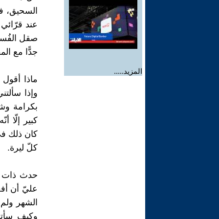
السحيق، في
عند قرّائي
صقل الفُسي
جدًّا مع ال
المزيد.....
ماذا أقول لك
وإذا سألتن
بكرامة وشه
كبير إلّا أ
كان ذلك في 
كلّ ليرة.
حدث ذات مرّ
عليّ أن أفع
الشهر ولم
وكيف سأتقا