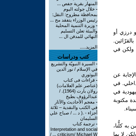
المنهار بقرية جفص ...
-
خلال جولته اليوم
بمحافظة مطروح: النقل:
رئيس الوزراء يتفقد مح ...
-
وزيرة التنمية المحلية
والبيئة تعلن التسليم
و درزي أو
النهائي للمدفن ال ...
القرّائين.
المزيد.....
، ولكن في
كتب ودراسات
-
السيرة النبويّة والتشريع
في الإسلام / نور الدين
لإجابة عن
البوثوري
-
قراءات فى كتاب
داخلي. في
(عناصر علم العلامات)
رولان بارت (1964). /
نشقاق في اليهودية في
عبدالرؤوف بطيخ
دة مكتوبة
-
معجم الأحاديث والآثار
في الكتب والنقدية – ثلاثة
يناء.
أجزاء - .( د ... / صباح علي
السليمان
-
ترجمة كتاب
به كلُّنا،
Interpretation and social
كن لا بما
criticism/ Michael W ... /