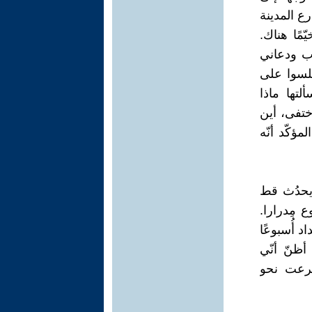
ع المدينة
ًا هناك.
اب ودعاني
جلسوا على
تها ماذا
ختفى، أين
ؤكّد أنّه
 يحدُث قط
ع مِدرارا.
 أُسبوعًا
ظنّ أنّي
سرعت نحو