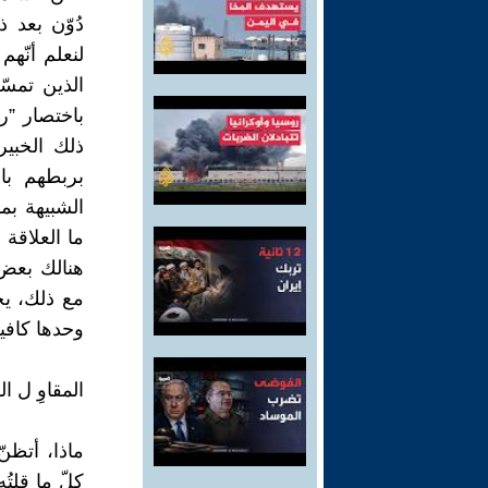
دُوّن بعد ذ
لنعلم أنّه
الذين تمسّ
باختصار ”رب
ذلك الخبير
بربطهم بال
الشبيهة بم
ما العلاقة 
هنالك بعض 
مع ذلك، يجب
وحدها كافية 
المقاوِ ل ا
ماذا، أتظن
كلّ ما قلت