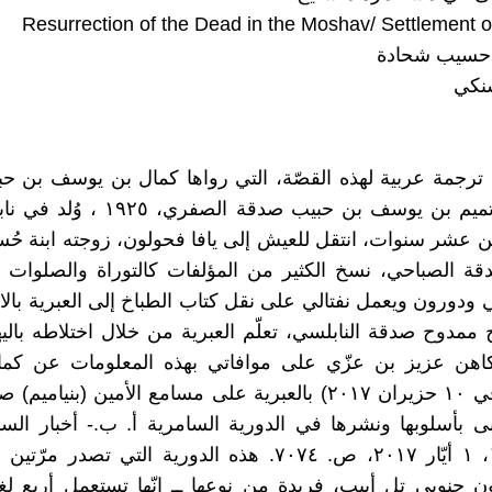
Resurrection of the Dead in the Moshav/ Settlement o
حسيب شحادة
نكي
ترجمة عربية لهذه القصّة، التي رواها كمال بن يوسف بن ح
الصباحي (تميم بن يوسف بن حبيب صدقة الصف
بن عشر سنوات، انتقل للعيش إلى يافا فحولون، زوجته ابنة حُ
قة الصباحي، نسخ الكثير من المؤلفات كالتوراة والصلوات و
لي ودورون ويعمل نفتالي على نقل كتاب الطباخ إلى العبرية بال
 ممدوح صدقة النابلسي، تعلّم العبرية من خلال اختلاطه بالي
اهن عزيز بن عزّي على موافاتي بهذه المعلومات عن كما
إلكترونية في ١٠ حزيران ٢٠١٧) بالعبرية على مسامع الأمين (بنيا
تنى بأسلوبها ونشرها في الدورية السامرية أ. ب.- أخبار الس
١٢٣٦١٢٣٧، ١ أيّار ٢٠١٧، ص. ٧٠٧٤. هذه الدورية التي تصدر 
ن جنوبي تل أبيب، فريدة من نوعها ــ إنّها تستعمل أربع لغ