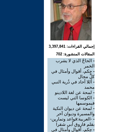
إجمالي القراءات: 3,397,841
المقالات المنشورة: 702
-
الحاجّ الذي لا يشرب
الخمر
-
حٍكم، أقوال وأمثال في
كلّ مجال
-
أللا أحاد في ذُرية النبي
محمد
-
لمحة عن لغة اللادينو
-
الكوسا التي ليست
فيموسمها
-
لمحة عن ديوان النكية
والمسيرة وديوان آخر
-
-العربية:قواعد وتمارين-
بقلم فاروق أبي شقرا
-
حِكم، أقوال وأمثال في