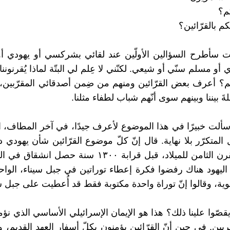
كنت سأطرح السؤالين الأولّين عند لقائي بشركسي أو يهودي أ
و مسلم سنّي أو شيعي. لكنّني لا عِلم لي البتّة لماذا يُقرنوننا ب
هم؟ أعرف بعض القرّائين ومنهم من ضِمن أصدقائي المقرّبين
لةَ بيننا وبينهم سوى أنّهم شباب لطفاء مثلنا.
سألت خبيرًا في هذا الموضوع لأعرف جيدًا، في آخر المطاف، ا
المتكرّر بلا نهاية. قال إنّ كلّ موضوع القرّائين شأن يهودي 
منتصف القرن الثامن للميلاد، قبل قرابة ١٣٠٠ سنة حصل ا
اليهود هناك رفضوا فكرة إعطاء توراتين في جبل سيناء، الواح
وية، وقالوا إنّ توراة واحدة مكتوبة فقط قد أُعطيت على جبل س
قصّوا علينا ذلك؟ هذا هو الإيمان الإسرائيلي الأساسي الذي نؤمن 
ين. في حين أنّ القرّائين يؤمنون بكلّ أسفار العهد القديم، ول