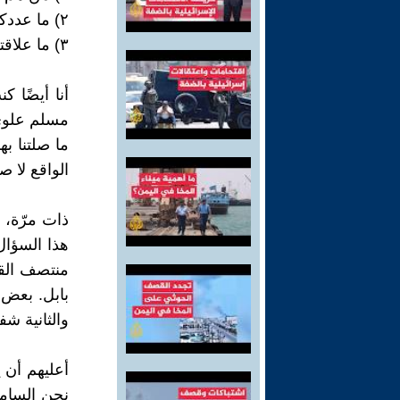
٢) ما عددكم؟
٣) ما علاقتكم بالقرّائين؟
أنا أيضًا 
مسلم علوي أ
ما صلتنا ب
الواقع لا ص
ذات مرّة، 
هذا السؤال 
بابل. بعض 
والثانية شف
أعليهم أن ي
نحن السامري