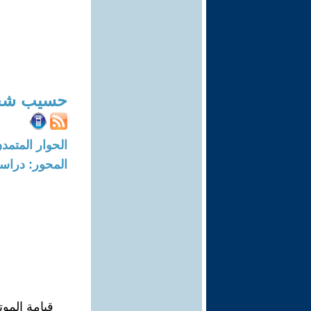
حسيب شح
الحوار المتمدن-العدد: 5925 - 8
المحور: دراسا
قيامة المو