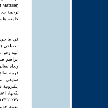
f Matsliaḥ
ترجمة ب. 
جامعة هلس
في ما يلي 
أبوه وهو ا
إبراهيم صد
ولداه نفتا
قريبه صالح
صديقي الك
نقّحها، اع
مدينة حولو