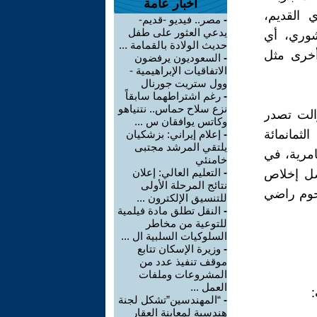
أخبار عامة
ي القديم،
-
مصر.. فيديو -قديم-
يدعي العثور على طفل
أشوري، أي
حديث الولادة بالقمامة ...
 أخرى مثل
-
السعوديون يرفضون
الاتفاقيات الإبراهيمية -
وول ستريت جورنال
-
رغم اشتراطهما سابقاً
نزع سلاح حماس.. نتنياهو
صدور منذ أواخر العام ١٩٦٩، وما زالت تصدر
وكاتس يوافقان س ...
لثمانمائة
-
إعلام إيراني: بزشكيان
يلتقي المرشد مجتبى
امرية، في
خامنئي
-
التعليم العالي: إعلان
فضل إخلاص
نتائج المرحلة الأولى
رحوم راضي
للتنسيق الإلكترون ...
-
النقل تطلق مادة فيلمية
للتوعية من مخاطر
السلوكيات السلبية ال ...
-
وزيرة الإسكان تتابع
موقف تنفيذ عدد من
المشروعات وملفات
العمل ...
:
-
“المهندسين”تشكل لجنة
هندسية لمعاينة العقار