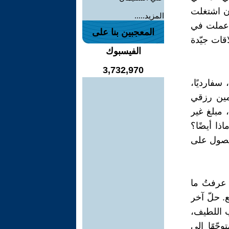
أن اشتغلت
المزيد.....
. عملت في
المعجبين بنا على
قات جيّدة
الفيسبوك
3,732,970
 سفارديًا،
أمين رزقي
 مبلغ غير
اذا أيضًا؟
الحصول على
 عرفتُ ما
. حلّ آخر
 اللطيف،
جّهًا إلى