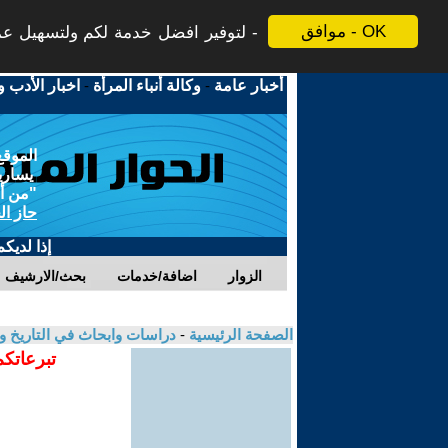
موافق - OK
لتوفير افضل خدمة لكم ولتسهيل عملي
أخبار عامة
-
وكالة أنباء المرأة
-
اخبار الأدب و
الموقع
يسارية
"من أج
حاز ال
إذا لديك
الزوار
اضافة/خدمات
بحث/الارشيف
الصفحة الرئيسية
-
دراسات وابحاث في التاريخ و
تبرعاتكم