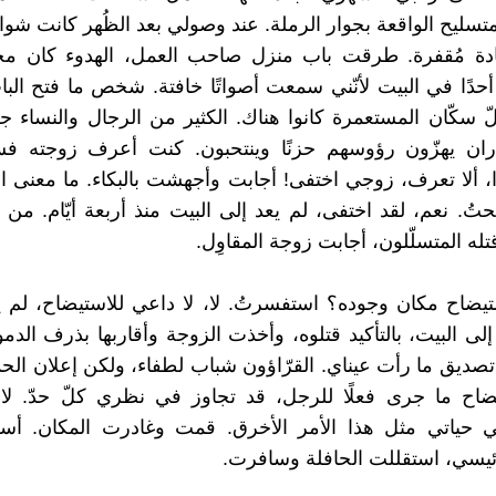
سليح الواقعة بجوار الرملة. عند وصولي بعد الظُهر كانت شوار
دة مُقفرة. طرقت باب منزل صاحب العمل، الهدوء كان مخيّم
حدًا في البيت لأنّني سمعت أصواتًا خافتة. شخص ما فتح الب
ّ سكّان المستعمرة كانوا هناك. الكثير من الرجال والنساء 
ان يهزّون رؤوسهم حزنًا وينتحبون. كنت أعرف زوجته فسأل
 ألا تعرف، زوجي اختفى! أجابت وأجهشت بالبكاء. ما معنى ا
. نعم، لقد اختفى، لم يعد إلى البيت منذ أربعة أيّام. من الم
 قتله المتسلّلون، أجابت زوجة المقاوِل.
ستيضاح مكان وجوده؟ استفسرتُ. لا، لا داعي للاستيضاح، لم
د إلى البيت، بالتأكيد قتلوه، وأخذت الزوجة وأقاربها بذرف الدمو
ديق ما رأت عيناي. القرّاؤون شباب لطفاء، ولكن إعلان الحداد
اح ما جرى فعلًا للرجل، قد تجاوز في نظري كلّ حدّ. لا أ
حياتي مثل هذا الأمر الأخرق. قمت وغادرت المكان. أ
ئيسي، استقللت الحافلة وسافرت.