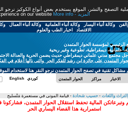
ة التصفح والنشر، الموقع يستخدم بعض أنواع الكوكيز نرجو النق
More info - المزيد
experience on our website
الفن
-
وكالة أنباء اليسار
-
وكالة أنباء العلمانية
-
وكالة أنباء العمال
-
وكا
الاقتصاد
-
اخبار الطب والعلوم
 الرئيسي لمؤسسة الحوار المتمدن
، علمانية، ديمقراطية، تطوعية وغير ربحية
ل مجتمع مدني علماني ديمقراطي حديث يضمن الحرية والعدالة الاجتم
حوار المتمدن على جائزة ابن رشد للفكر الحر والتى نالها أعلام في الفك
م مشاكل تقنية في تصفح الحوار المتمدن نرجو النقر هنا لاستخدام الموقع
كوردي
English
الاخبار
مراكز
الحوار المتمدن
التراث واللغات
-
حسيب شحادة
- قيامة الموتى في مستعمرة مَتْسليح
 وتبرعاتكن المالية تحفظ استقلال الحوار المتمدن، فشاركونا 
استمرارية هذا الفضاء اليساري الحر