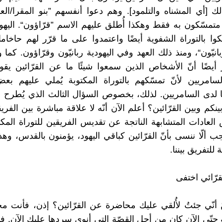
لك [أي المشناه والتلمود]. وهم دعوا أنفسهم ”بنو المقرا/العه
م متمسّكون به فقط وهكذا أُطلق عليهم الاسم ”قرّاؤون“. اليهو
كوا بالتوراة الشفوية أيضًا واعتمدوا على ما قرّر لهم حاخاما
انيّون“، ومنذ ذلك العهد وفي اليهودية ربانيّون وقرّاؤون. كما
 أيضًا أنّ الأشخاص الذين سمعوا شيئًا ما عن القرّائين يق
سامريين لأنّ تمسّكهم بالتوراة المكتوبة يُملي عليهم بع
ا لدى السامريين. لذلك، بخصوص السؤال الثالث الذي يُطرح عل
بينكم وبين القرّائين؟ أعلم الآن أنّه لا علاقة مباشرة بين الفر
العادات المتشابهة الناتجة عن تقديس الفريقين للتوراة المك
 ألّا ننسى بأنّ القرّائين كباقي اليهود، يؤمنون بالقدس، وهذ
للتفريق بيننا.
لقرّائي اختفى
ّ أنّي جئتُ لأُلقي عليك محاضرة عن القرّائين؟ إذن، فأنت م
ُه حتّى الآن كان من أجل القصّة التي أنوي سردها عليك الآن. 