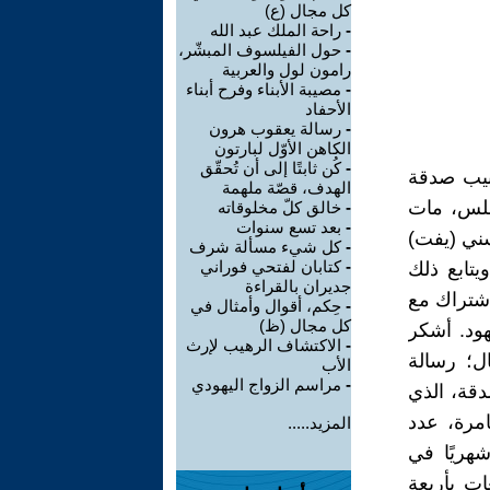
كل مجال (ع)
-
راحة الملك عبد الله
-
حول الفيلسوف المبشّر،
رامون لول والعربية
-
مصيبة الأبناء وفرح أبناء
الأحفاد
-
رسالة يعقوب هرون
الكاهن الأوّل لبارتون
-
كُن ثابتًا إلى أن تُحقّق
بيب صدقة
الهدف، قصّة ملهمة
ري، ١٩٢٥ ، وُلد في نابلس، مات
-
خالق كلّ مخلوقاته
-
بعد تسع سنوات
سني (يفت)
-
كل شيء مسألة شرف
-
كتابان لفتحي فوراني
يتابع ذلك
جديران بالقراءة
اشتراك مع
-
حِكم، أقوال وأمثال في
كل مجال (ظ)
هود. أشكر
-
الاكتشاف الرهيب لإرث
ل؛ رسالة
الأب
-
مراسم الزواج اليهودي
ميم) صدقة، الذي
امرة، عدد
المزيد.....
مرّتين شهريًا في
ات بأربعة