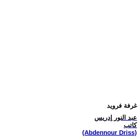
غرفة فرويد
عبد النور إدريس
كاتب
(Abdennour Driss)