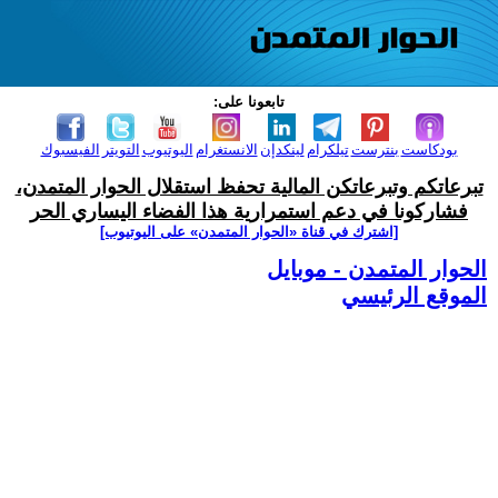
تابعونا على:
بودكاست
بنترست
تيلكرام
لينكدإن
الانستغرام
اليوتيوب
التويتر
الفيسبوك
تبرعاتكم وتبرعاتكن المالية تحفظ استقلال الحوار المتمدن،
فشاركونا في دعم استمرارية هذا الفضاء اليساري الحر
[اشترك في قناة ‫«الحوار المتمدن» على اليوتيوب]
الحوار المتمدن - موبايل
الموقع الرئيسي