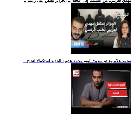
.. مهدي لعريبي: من السينما إلى -مافيا-... الجزائر تقبض على زعيم
.. محمد علام وهيثم سعيد: ألبوم محمد عدوية الجديد استكمالا لنجاح