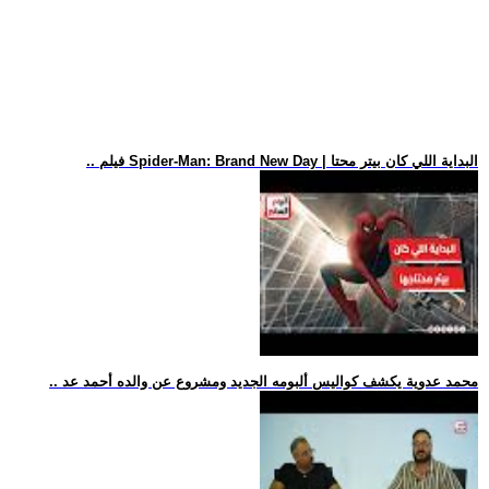
.. فيلم Spider-Man: Brand New Day | البداية اللي كان بيتر محتا
.. محمد عدوية يكشف كواليس ألبومه الجديد ومشروع عن والده أحمد عد