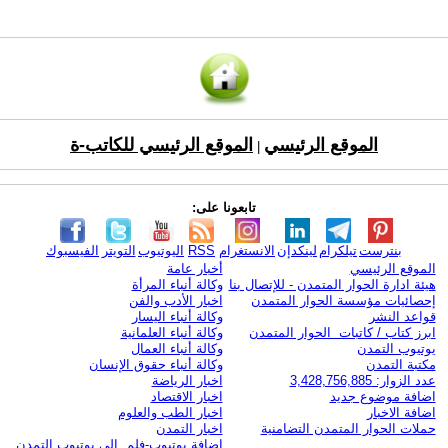
الموقع الرئيسي
الموقع الرئيسي للكاتب-ة
|
تابعونا على:
بنترست
تيلكرام
لينكدإن
الانستغرام
RSS
اليوتيوب
التويتر
الفيسبوك
الموقع الرئيسي
أخبار عامة
هيئة ادارة الحوار المتمدن - للإتصال بنا
وكالة أنباء المرأة
إحصائيات مؤسسة الحوار المتمدن
اخبار الأدب والفن
قواعد النشر
وكالة أنباء اليسار
ابرز كتاب / كاتبات الحوار المتمدن
وكالة أنباء العلمانية
يوتيوب التمدن
وكالة أنباء العمال
مكتبة التمدن
وكالة أنباء حقوق الإنسان
عدد الزوار: 3,428,756,885
اخبار الرياضة
اضافة موضوع جديد
اخبار الاقتصاد
اضافة الاخبار
اخبار الطب والعلوم
حملات الحوار المتمدن التضامنية
اخبار التمدن
إضافة يوتيوب-فلم إلى يوتيوب التمدن