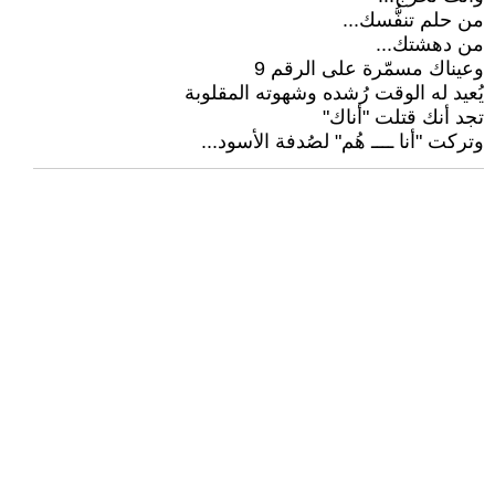
من حلم تنفُّسك...
من دهشتك...
وعيناك مسمّرة على الرقم 9
يُعيد له الوقت رُشده وشهوته المقلوبة
تجد أنك قتلت "أناك"
وتركت "أنا ــــ هُم" لصُدفة الأسود...