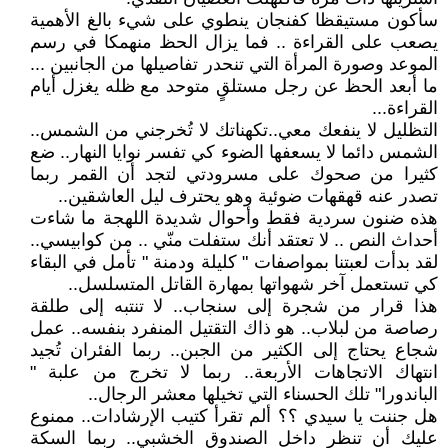
سأكون مستيقظا كفنجان ينطوي على شيء بالغ الأهمية
يصعب على القراءة .. فما يزال الحظ منهمكا في رسم
الموعد وصورة المرأة التي تنحدر تفاصيلها من الجانبين ...
ما أبعد الحظ عن رجل مستلقٍ متوحد مع ظله يغزل أيام
القراءة...
التظليل لا ينفعك معي..تكهناتك لا تُخرجني من الشمس..
الشمس دائما لا يسعفها الضوء كي تفسر نوايا النهار.. ضع
كثيرا من صحوك على مسرودتي لتجد أن القمر ربما
تصدر عنه قهقهات ضوئية وهو يحترف ليل العاشقين..
هذه ضنون سردية فقط وأحوال شديدة اللهجة ما شاءت
أحداث النص .. لا تعتقد أنك ستفلت منّي .. من كوابيسي..
لقد بدأت لعبتنا بمواصفات " كليلة ودمنة " تأمل في البقاء
كي تستعمل آخر شهواتها بمهارة القاتل المتسلسل..
هذا قرار من شجرة إلى سنجاب.. لا تنتبه إلى طلقة
رصاصة من لبلاب.. هو ذاك التقتيل المنفرد بنفسه.. عمل
شجاع يحتاج إلى الكثير من الجبن.. ربما الفئران تُجيد
انتهاك الاتجاهات الأربعة.. ربما لا تخرج من علبة "
الباندورا" تلك الحسناء التي تخيلها معشر الرجال..
هل جننت يا سيدي ؟؟ ألم تقرأ كتيب الإرشادات.. ممنوع
عليك أن تنظر داخل الصندوق الخشبي.. ربما السكة