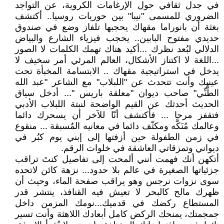
في جدل ثقافي حول الإرغامات الكروية، عن التواجد
الضروري للمسمى "نيبا" بين حوريات روسيا.. أكتشف
بغثة أن بانوراما مقهاك يحجبها تلفاز وضع في صندوق
حديدي مفتوح البابين.. يحجب فيزياء الشارع والبياض
الدلالي لبُعد نظرك ...أكيد هناك تهمك الكلمات لا الصور
...اللغة لا اكتناز الأشكال، العالم المرئي أمر سخيف لا
يدخل في استراتيجية مقهاك .. الابتسامة المخبأة تحت
عينيك وأنت تتحدث عن "اللبلاب" مع الشاعر "عبد الله
الطُّنِّي" صاحب ديوان "معلقة باريس "... أدخل سياق
الحديث أحدثك عن القيم الواضحة لنبتة اللبلاب الأدبي
فتقفز مرحا ... فأكتشف أنّا للآخر أن يسحرك دائما
وعالمك مُنَكَّه ومكثّف دائما في معانيه المٌسبقة ... منقوع
في زمن الطفولة حين أزفتها إلى إبني يوم كبُر في
ديواني وتمزقاتي العاشقة في خلوات الرقم.
أتكهن أنك فهمت أنني ألمحت إلى تفاصيل كنتَ تراقب
جزئياتها الصغيرة في عالم بلا حدود... نزهة كائن لاتحده
سوى نزوات نرجس وهو يراقب صفحة الماء، وحيث أن
ظهرك مالح كالبحر لا تعيش فيه القنافذ، ينتشر قدر
المستطاع ركضك في قدميك...نومك المزمن داخل
جمجمتك، يمنحك الركض كامل أبعادك اللاهثة وأنت تسير