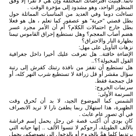
نائما..فبنيت افتراضاتك المختلفة وإن هي لا تُقرأ إلا وفق
المنظور الواحد، وهو مشدود إلى مؤخرة الوقت .
تساءلت دوما وفي العديد من المناسبات المماثلة حول
بطل قصتي "حرية" هو عصفور كما تعلم ، هل هو فعلا
بطل خارج احتمالات الكلام؟ أم أن الأمر مجرد عسر
هضم أصاب المعجم؟ وهل نستطيع إحراق القاموس تيمنا
بطهارة النار والاحتراق؟
نزهات التأويل على مهل:
الإضاءة خافتة.. هل تعرفت عليك أخيرا داخل جغرافية
القول المخبولة؟؟..
هل تستطيع أن تقفز من نافذة رتبتك كقرش إلى رتبة
سؤال مقشر أو قل زرافة لا تستطيع شرب النهر كله، أو
قل جمجمة فقط.
سرنمات الخروج:
السرنمة الأولى:
الشمس كما الموضوع الجيد، لا بد أن تُحرق وقت
الظهيرة، هذا استهلال ربما يطفئ نارا لا تريد الانصراف
في أي تصور عام عابث .
كان بودي أن أكتب قصة عن رجل يحمل إسم فراشة
بالألف الطويلة، أرجوكم لا تنسوا الألف .. إنها حياته التي
يرتديها كلما همَّ بالخروج أو بالدخول إلى نصوصكم، يحمل