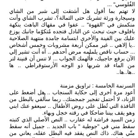
الفُلوسي" ...
لا تهتم بما أقول هل أشتقت إلى شبر من الشاي
وسيجارة ورئة تشربك حتى الثمالة؟، تشرب الشاي وأنت
منكمش في "القهوة" .. عفوا في مقهاك الباهث بنكهة
بافلوف حيث تبحث عن النادل فتجده مُتكوّما جانبك يوزع
عليك بين الفينة والأخرى ابتسامة جامدة منتهية الصلاحية
..يا إلاهي .. غير ممكن أربعة مشروبات وخمس أشخاص
... حساب ناقص يلملمه مرض أحدهم .. آه أنت تشير إلي
الآن برفع حاجبيك، فأُلهمك الجواب ... لا تنس أن قنينة لتر
من الماء قد شربها ذو الوجه الأرستوقراطي .. ها
..ها..ها..
السرنمة الخامسة : تراويق مزمنة
أعود مرة أخرى إلى حكاية السنجاب .. هل أضغط على
الزناد، لا أحتمل تفجير جمجمتك.. ربما سأُلقي بالبطل من
النافذة التي تُطل على روض الأطفال .. سيعفو عنك ابني
وهو يقف بيننا ضاحكا في رقته خجل وبهاء.
زمن السيد فراشة له عقارب .. النص الأصلي الذي كتبته
سقط مني في "جوطية " باب الجديد .. جميل أنه سقط
منّي هناك. ذاك النص يفقد فيه البطل عقله، يعاني من