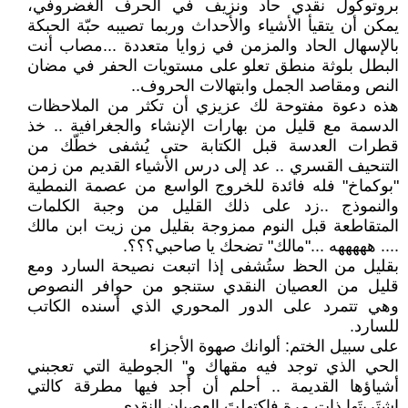
بروتوكول نقدي حاد ونزيف في الحرف الغضروفي،
يمكن أن يتقيأ الأشياء والأحداث وربما تصيبه حبّة الحبكة
بالإسهال الحاد والمزمن في زوايا متعددة ...مصاب أنت
البطل بلوثة منطق تعلو على مستويات الحفر في مضان
النص ومقاصد الجمل وابتهالات الحروف..
هذه دعوة مفتوحة لك عزيزي أن تكثر من الملاحظات
الدسمة مع قليل من بهارات الإنشاء والجغرافية .. خذ
قطرات العدسة قبل الكتابة حتى يُشفى خطّك من
التنحيف القسري .. عد إلى درس الأشياء القديم من زمن
"بوكماخ" فله فائدة للخروج الواسع من عصمة النمطية
والنموذج ..زد على ذلك القليل من وجبة الكلمات
المتقاطعة قبل النوم ممزوجة بقليل من زيت ابن مالك
.... هههههه ..."مالك" تضحك يا صاحبي؟؟؟.
بقليل من الحظ ستُشفى إذا اتبعت نصيحة السارد ومع
قليل من العصيان النقدي ستنجو من حوافر النصوص
وهي تتمرد على الدور المحوري الذي أسنده الكاتب
للسارد.
على سبيل الختم: ألوانك صهوة الأجزاء
الحي الذي توجد فيه مقهاك و" الجوطية التي تعجبني
أشياؤها القديمة .. أحلم أن أجد فيها مطرقة كالتي
اشتَريتَها ذات مرة فاكتهلتَ العصيان النقدي.