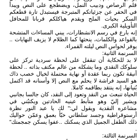
قلم الرصاص ودبيب النمل، ويضطجع على النص ويبدأ
في الحفر عن جزئياتكم المتبرجة فيستبدل تارة قطعكم
السكر بحبات الملح ويقدم هياكلكم قربانا للمحافل
التأويلية الكبرى.
إنه بارع في رسم الانشطارات، يبني المساءات المتشحة
بالقواعد والكلمات، ينحثها كما الظلام لا يزيف النهايات ..
يوفر لحواس النص ليلته القمراء.
السرنمة الثانية:
لا بد للحكاية أن تنقفل على لحظة سردية تركز على
سلوكك النقدي وما يشكله من عالم مكتف بذاته .. لحظة
أنيقة تكون ربما عقدة أو نهاية محتملة لخيال خصب ذاك
هو السيد فراشة لا يحلم مع النص إلا وأسنانه قد اكتمل
بُنيانها، إنه ينتقد بطاقمه كاملا.
الحياة تنبعث من النقد وتعود إلى النقد، كان جالسا بجانبي
ويشير إليّ وهو متأبط عينيه الحادتين ويكتبُني في
مشاعره النقدية ويقول لي:" لك يا عبد النور نظرة
أرستوقراطية وجسد سلطاني خبّأ بعمق وعمّن حواليك
ذلك الطفل الجميل الذي يسكنك ..عفوا يسكن جمجمتك"
.
السرنمة الثالثة: