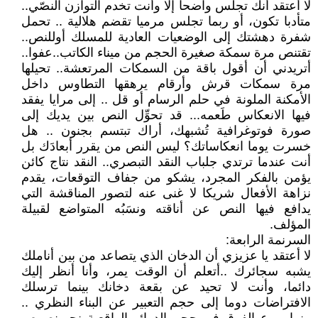
لا أعتقد أنك تجلس واضحا إلا وأنت تخدم التوازن النصّي..
متأدبا تكون، أو ربما تجلس مرميا تقضم هلالية .. تحمل
شفرة دهشتك إلى الوضعيات العادية للمسلك أوللنص..
تقتنص مرة سمكة صغيرة الحجم من ميناء الكاتب..عفوا..
أتريدني أن أقول باقة من السمكات المرتعشة.. تحيلها
مرة سمكات قرش وأرقام يرهقها التطاوس داخل
الأمكنة الملونة في حلم الرسام أو قل .. إلى مرايا يفقد
فيها الانعكاس طَعمه... قد تحوِّل النص بين يديك إلى
صورة فوتوغرافية تُشبهك، أراك تبتسم بجنون .. هل
خسرت يوما انعكاساتك؟ ليس النص من يقرر أبعادَك بل
أنت عندما ترتدي جلباب النقد التبصري.. النقد نتاج كائن
يؤمن بالفكر المجرد، يشكو من جفاف التوقعات، يقدم
نزاهة الأفعال شريكا لا غنى عنه لتصور المناقشة التي
يدافع فيها النص عن أناقته ونسَبُه المتواضع لقبيلة
المؤلف.
السرنمة الرابعة:
لا أعتقد يا عزيزي أن الدخان الذي يتصاعد من بين أناملك
يشبه سجائرك ..أتعلم أن الوقت يمر، وأنا أنظر إليك
دائما، وأنت لا تحيد عن بقعة دخانك بينما ترسلك
الافتراضات دوما إلى حجم التعبير عن البناء النظري ..