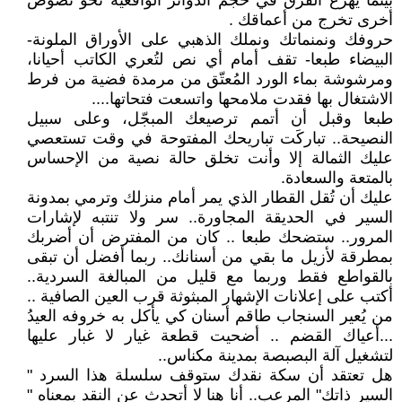
بينما يهرع الفرق في حجم الدوائر الواقعية نحو نصوص
أخرى تخرج من أعماقك .
حروفك ونمنماتك ونملك الذهبي على الأوراق الملونة-
البيضاء طبعا- تقف أمام أي نص لتُعري الكاتب أحيانا،
ومرشوشة بماء الورد المُعتّق من مرمدة فضية من فرط
الاشتغال بها فقدت ملامحها واتسعت فتحاتها....
طبعا وقبل أن أتمم ترصيعك المبجّل، وعلى سبيل
النصيحة.. تباركَت تباريحك المفتوحة في وقت تستعصي
عليك الثمالة إلا وأنت تخلق حالة نصية من الإحساس
بالمتعة والسعادة.
عليك أن تُقل القطار الذي يمر أمام منزلك وترمي بمدونة
السير في الحديقة المجاورة.. سر ولا تنتبه لإشارات
المرور.. ستضحك طبعا .. كان من المفترض أن أضربك
بمطرقة لأزيل ما بقي من أسنانك.. ربما أفضل أن تبقى
بالقواطع فقط وربما مع قليل من المبالغة السردية..
أكتب على إعلانات الإشهار المبثوثة قرب العين الصافية ..
من يُعير السنجاب طاقم أسنان كي يأكل به خروفه العيدُ
...أعياك القضم .. أضحيت قطعة غيار لا غبار عليها
لتشغيل آلة البصبصة بمدينة مكناس..
هل تعتقد أن سكة نقدك ستوقف سلسلة هذا السرد "
السير ذاتك" المرعب.. أنا هنا لا أتحدث عن النقد بمعناه "