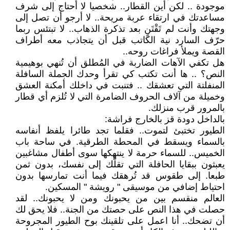
موجودة .. لكن أين القطار.. شخصيا لا أحتاج إلى شرف
مساعدتك في ارتقاء عربة مريحة.. لا أرجو أن تصل إلى
وجهتك وأنت لم تَقْتَنٍ بعد تذكرة الذهاب.. لا تبتئس ربما
حرّف السارد نية الكاتب قبل أن يتجاذب معه أطراف
القصة ويملأ فراغات روحه..
هل تكفي الآهات الضاربة في المُطلق أن تُنهي بوهيمية
النص؟ .. ها أنت تكتب كي تقرأ وحدك الجملة السافلة
المنفلتة التي تعشقك .. فتنبت في داخلك أمكنة العشق
وخميلة من آلاف الحروف الضامرة التي لا تُلزم أي قطار
بالمرور قرب منزلك.
بالداخل دودة قز بالخارج فراشة:
الطيور تختبئ لتموت.. فقلما تجد طائرا يلفظ أنفاسه
بالسماء ويسقط في المحطة الطرقية. في ساحة باب
الخميس.. للسماء حرمة لا ينتهكها سوى أطفال مشاغبين
يعبثون ببقايا الحافلة التي تقلُّك إلى نفسك، بدون ثمن
طبعا. إلى طقوس قد تُرهقك فيما أنت تمارسها بدون
احتياط إضافي من موسيقى " رويشة " المسكين.
العالم منقسم بين من يحبونك ومن لا يحبونك.. لقد
حصلت في هذا النص على حصتك من الجنة.. فلا يحق لك
أن تضحك.. أنا اعمل على تلقينك بوح الطيور المجروحة