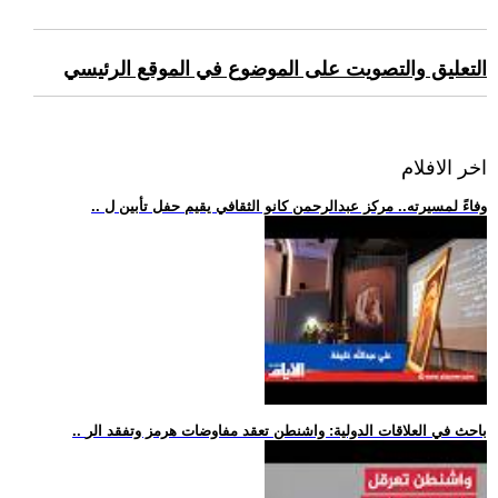
التعليق والتصويت على الموضوع في الموقع الرئيسي
اخر الافلام
.. وفاءً لمسيرته.. مركز عبدالرحمن كانو الثقافي يقيم حفل تأبين ل
.. باحث في العلاقات الدولية: واشنطن تعقد مفاوضات هرمز وتفقد الر