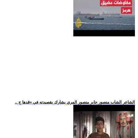
.. الشاعر الشاب منصور جابر منصور المري يشارك بقصيدته في «قدها ج