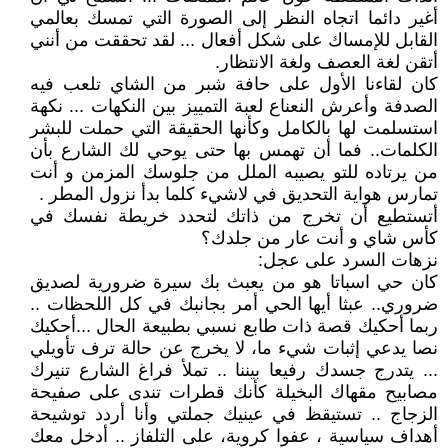
أغير دائما اتجاه النظر إلى الصورة التي تمسك بعالمي
القابل للإمساك على شكل أفعال ... لقد تحققت من أنني
أتقن لغة العصف ولغة الانتظار.
كان لقاءنا الأول على حافة شبر من الشاي تلعب فيه
الصدفة وأعرش النعناع لعبة التمييز بين النكهات ... نكهة
استسلمت لها بالكامل وكأنها الحقيقة التي حملت للبشر
الكلمات.. فما أن تهمس بها حتى يوحي لك الشارع بأن
من يرتاده للتو يصيبه الملل من جلوسك المزمن و أنت
تمارس هواية التحديق في لاشيء كلما بدأ نزول المطر .
أتستطيع أن تخرج من ذاتك لتحدد خريطة نفسك في
كأس شاي و أنت عار من جلدك؟
نزهات السرد على عجل:
كان حي اسباتا هو من يعبث بك سيرة ضرورية لصديق
ضروري.. عبثا أيها الحي أمر بجانبك في كل اللحظات ..
ربما أحكيك قصة ذات طابع نسبي بطبيعة الحال ...أحكيك
نصا يدعي إثبات شيء ما، لا يخرج عن حالة ترف تأويلي
... يتدرج جسدك رفيعا بيننا .. تملأ فراغ الشارع تنيرك
مصابيح مقهاك البخيلة كأنك قطرات تندى على صفيحة
الزجاج .. تستيقظ في عينيك جملتي وأنا أردد توشيحة
أهداف سياسية ، عفوا كروية، على التلفاز .. أدخل معك