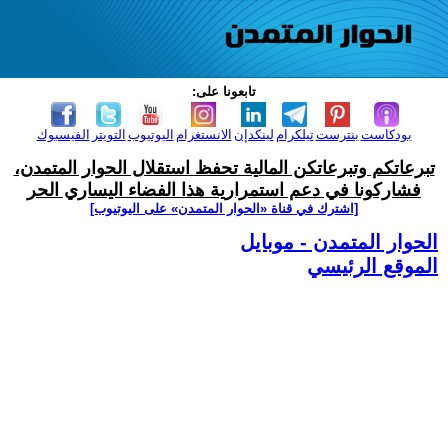
تابعونا على:
بودكاست
بنترست
تيلكرام
لينكدإن
الانستغرام
اليوتيوب
التويتر
الفيسبوك
تبرعاتكم وتبرعاتكن المالية تحفظ استقلال الحوار المتمدن،
فشاركونا في دعم استمرارية هذا الفضاء اليساري الحر
[اشترك في قناة ‫«الحوار المتمدن» على اليوتيوب]
الحوار المتمدن - موبايل
الموقع الرئيسي