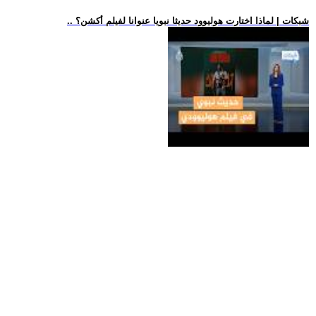
.. شبكات | لماذا اختارت هوليوود حديثا نبويا عنوانا لفيلم أكشن؟