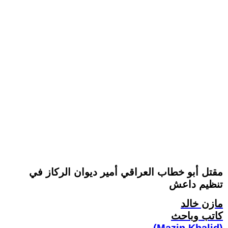
مقتل أبو خطاب العراقي أمير ديوان الركاز في
تنظيم داعش
مازن خالد
كاتب وباحث
(Mazin Khalid)