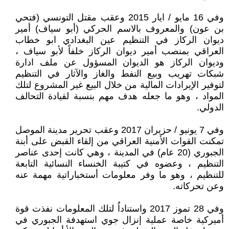
وفي 16 مايو / ايار 2015 وعقب مقتل التونسي (فتحي
بن عون) والمعروف بالاسم الحركي (أبو سياف) أمير
ديوان الركاز في التنظيم عين البغدادي ابو خطاب
العراقي بمنصب أمير ديوان الركاز خلفاً لأبو سياف ،
وديوان الركاز هو الديوان المسؤول عن ملف ادارة
شبكات تهريب وبيع النفط والغاز والآثار في التنظيم
لتوفير الإيرادات المالية من خلال البيع غير المشروع لتلك
المواد ، وهو ما جعله هدف مهم بنسبة لقيادة التحالف
الدولي.
وفي 7 يونيو / حزيران 2017 وعقب تحرير مدينة الموصل
تمكنت القوات الأمنية العراقي من إلقاء القبض على أبنة
الجبوري (20 عام) في المدينة ، وهي كانت إحدى عناصر
التنظيم ، وعضوه في كتيبة الخنساء النسائية التابعة
للتنظيم ، وهو ما وفر معلومات أستخباراتية مهمة عنه
وعن تحركاته.
وفي 28 تموز 2017 واستناداُ لتلك المعلومات نفذت قوة
أميركية خاصة عملية إنزال جوي استهدفة الجبوري في