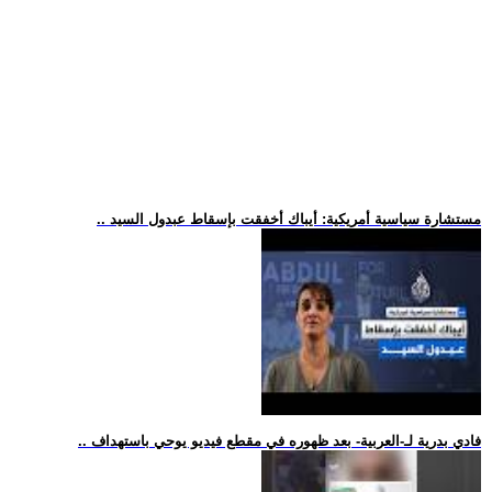
.. مستشارة سياسية أمريكية: أيباك أخفقت بإسقاط عبدول السيد
.. فادي بدرية لـ-العربية- بعد ظهوره في مقطع فيديو يوحي باستهداف