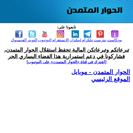
تابعونا على:
بودكاست
بنترست
تيلكرام
لينكدإن
الانستغرام
اليوتيوب
التويتر
الفيسبوك
تبرعاتكم وتبرعاتكن المالية تحفظ استقلال الحوار المتمدن،
فشاركونا في دعم استمرارية هذا الفضاء اليساري الحر
[اشترك في قناة ‫«الحوار المتمدن» على اليوتيوب]
الحوار المتمدن - موبايل
الموقع الرئيسي