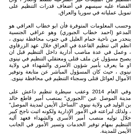
القضاء عليه سيسهم في أضعاف قدرات التنظيم على
تمويل عملياته في سوريا والعراق.
وحسب المعلومات المتوفرة فأن ابو خطاب العراقي هو
المدعو (احمد خطاب الجبوري) وهو عراقي الجنسية
ينحدر من ناحية حمام العليل في جنوب محافظة نينوى ،
انظم الى تنظيم القاعدة في العراق خلال عهد الزرقاوي
، وعمل في عدة مناصب أدارية داخل التنظيم قبل ان
يصبح مسؤول عن ملف قتلى ومعتقلي التنظيم في نينوى
او ما يعرف بأمير شؤون الأسرى والشهداء في ولاية
نينوى ، حيث كان المسؤول المباشر عن متابعة وتوفير
الأموال لعوائل قتلى وسجناء التنظيم في محافظة نينوى.
وفي العام 2014 وعقب سيطرة تنظيم داعش على
مدينة الموصل عين "الجبوري" بمنصب أمير قاطع خالد
بن الوليد في ولاية نينوى "الساحل الأيمن لمدينة الموصل"
، ولذلك لبراعته في الأمور الإدارية ولكونه اثبت ناجح كبير
خلال توليه منصب أمير الأسرى والشهداء فعهد أليه
التنظيم بمهام توفير الخدمات وتسير الأمور في الجانب
الأيمن للمدينة.