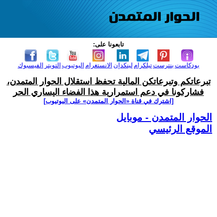
تابعونا على:
بودكاست
بنترست
تيلكرام
لينكدإن
الانستغرام
اليوتيوب
التويتر
الفيسبوك
تبرعاتكم وتبرعاتكن المالية تحفظ استقلال الحوار المتمدن،
فشاركونا في دعم استمرارية هذا الفضاء اليساري الحر
[اشترك في قناة ‫«الحوار المتمدن» على اليوتيوب]
الحوار المتمدن - موبايل
الموقع الرئيسي