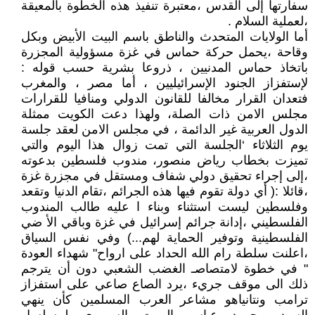
سفارتها إلى القدس ،معتبرة تنفيذ هذه الخطوة بالمعيقة
،لعملية السلام .
أما الولايات المتحدث والناطق باسم البيت الأبيض وبكل
وقاحة ،يحمل حركة حماس في غزة مسؤولية المجزرة
باتخاذ حماس المدنيين ، ذروعا بشرية حسب قوله :
لإستفزاز الجنود الإسرائيليين ، أما مصر ، والمغرب
فتعدان القرار مخالفا للقانون الدولي ومنافيا للقرارات
مجلس الامن ذات الصلة، ولهذا دعت الكويت ممثلة
الدول العربية غير الدائمة ، في مجلس الامن لعقد جلسة
يوم الثلاثاء ‘الجلسة التي تمت زوال هذا اليوم والتي
تميزت بخطاب رياض منصور، مندوب فلسطين بدعوته
،إلى إجراء تحقيق دولي شفاف ومستقل في مجزرة غزة
،قائلا :( أي دولة تقوم فيها هذه الجرائم ،تقام الدنيا وتقعد
وفلسطين ليست استثناء وبناء ا عليه طالب المندوب
الفلسطيني ،إدانة جرائم إسرائيل في غزة وباقي الأ ضي
الفلسطينية وتوفير الحماية لهم...) وفي نفس السياق
،اعلنت سلطة رام الله الحداد على ارواح" شهداء العودة
" في خطوة لامتصاصـ الغضب الشعبي دون أن يترجم
ذلك الى موقف جريء ،يرد الصاع صاعي على استفزاز
ترامب ونتانياهو مشاعر العرب المسلمين كأن ينهي