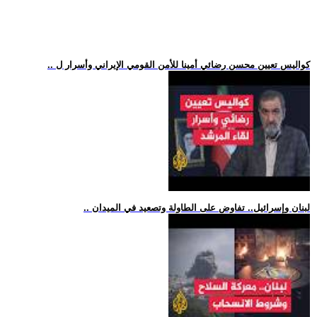
.. كواليس تعيين محسن رضائي أمينا للأمن القومي الإيراني وأسرار ل
.. لبنان وإسرائيل.. تفاوض على الطاولة وتصعيد في الميدان