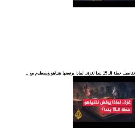
.. تفاصيل خطة الـ 15 بندا لغزة.. لماذا يرفضها نتنياهو ويصطدم مع