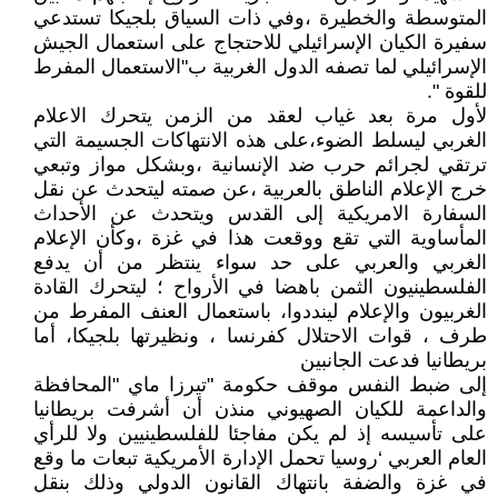
المتوسطة والخطيرة ،وفي ذات السياق بلجيكا تستدعي
سفيرة الكيان الإسرائيلي للاحتجاج على استعمال الجيش
الإسرائيلي لما تصفه الدول الغربية ب"الاستعمال المفرط
للقوة ".
لأول مرة بعد غياب لعقد من الزمن يتحرك الاعلام
الغربي ليسلط الضوء،على هذه الانتهاكات الجسيمة التي
ترتقي لجرائم حرب ضد الإنسانية ،وبشكل مواز وتبعي
خرج اﻹعلام الناطق بالعربية ،عن صمته ليتحدث عن نقل
السفارة الامريكية إلى القدس ويتحدث عن الأحداث
المأساوية التي تقع ووقعت هذا في غزة ،وكأن اﻹعلام
الغربي والعربي على حد سواء ينتظر من أن يدفع
الفلسطينيون الثمن باهضا في الأرواح ؛ ليتحرك القادة
الغربيون والإعلام لينددوا، باستعمال العنف المفرط من
طرف ، قوات الاحتلال كفرنسا ، ونظيرتها بلجيكا، أما
بريطانيا فدعت الجانبين
إلى ضبط النفس موقف حكومة "تيرزا ماي "المحافظة
والداعمة للكيان الصهيوني منذن أن أشرفت بريطانيا
على تأسيسه إذ لم يكن مفاجئا للفلسطينيين ولا للرأي
العام العربي ‘روسيا تحمل الإدارة الأمريكية تبعات ما وقع
في غزة والضفة بانتهاك القانون الدولي وذلك بنقل