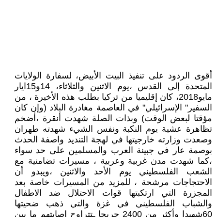
أقوى الردود على تنفيذ البيت الأبيض، لسفارة الولايات
المتحدة إلى القدس ،يوم الاثنين والثلاثاء، 14و15ايار
مايو2018، كان إقليميا من تركيا بطلب هذه الأخيرة ، من
السفير" الإسرائيلي" في العاصمة مغادرة البلاد (وإن كان
مؤقتا لبعض الوقت) وبذات الصلة شهدت أنقرة ،أضخم
تظاهرة عشية يوم النكبة ونفس الشيء شهدته طهران
وصعدت وزارته خارجيتها في لهجة التنديد واصفة الحدث
بوصمة عار في جبينة العرب والمسلمين على حد سواء
،كما شهدت مدن غربية وعربية ، مسيرات تضامنية مع
الشعب الفلسطيني يوم الأحد والاثنين ،ويبدو أن
الاحتجاجات مرشحة ، للمزيد من المسيرات خاصة بعد
المجزرة التي ارتكبتها قوات الاحتلال ضد الاطفال
والشباب الفلسطيني في غزة والتي ذهب ضحيتها
60شهيدا وأكثر من 2400 جريحا ـتتراوح إصابتهم ما بين