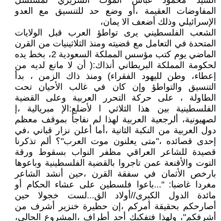
السيد محمود عباس الموت السريري لمسلسل
المفاوضات العقيمة ،أو وضع حد للتنسيق مع العدو
الإسرائيلي وذلك أضعف الا يمان،
الشعب الفلسطيني يرى تواطؤ العرب قبل الولايات
المتحدة في التعامل مع قضيته ومنذ الثلاثينيات من القرن
الماضي يوم كتب مؤسس المملكة السعودية 2، بخط يده
لحكومة المملكة البريطاني أنذاك:( أن لا مانع لديه من
إعطاء، وطن لليهود الفقراء) ومنذ ذاك الزمن ، بدأ
التنسيق والتواطؤ وإن كان في غالب الأحيان تحت
الطاولة ، على حركة التحرر العربية وعلى القضية
الفلسطينية بين هذا الثلاثي ا لأضلع:الإ مبريالية ،إ
لصهيونية، ألرجعية العربية لهذا لم نفاجأ بموقف معظم
دول العربية من النكبة الثانية ،أما أعلن نزار قباني ،في
إحدى قصائده ،"متى يعلنون موت العرب"؟ ألم تذكرنا
قصيدة للشاعر العراقي مظفر النواب بسقوط ورقة
التوت والأقنعة عمن تاجروا بالقضية الفلسطينية وباعوها
بارخص الأثمان في سفقة القرن ،حين أنشد الشاعر
مغردا غاضبا: "...باعوا فلسطين على عشاء الحكام أو
مائدة الدول الكبرى//أولاد الق...لست خجولا حين
أصارحكم بحقيقة أمركم ،إن حظيرة خنزير أشرف من
أشرفكم"، ولهذا فتفكيك أحد أطراف ،المشروع الحالي،