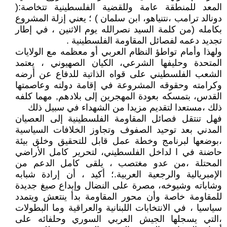
المعد للمنطقة عامة وللقضية الفلسطينية تتخاصة:(
دونالد ترامب ،نتنياهو، ابن سلمان ) ؛ يعني إزلة المشروع
بكامله (من كلمة السيد نصرالله يوم الاثنين ، في إطار
تجديد دعمه لفصائل المقاومة الفلسطينية .
ولهذا وأمام تواطؤ النظام العربي أو معظمه مع الولايات
المتحدة وحليفها الشرعي، الكيان الصهيوني ، يعتمد
الشعب الفلسطيني على قواه الذاتية للدفاع عن أرضه
وكرامته وحقوقه المشروعة في إقامة دولته وعاصمتها
القدس، بتمسكه بعودة المهجرين إلى بلادهم, مهما كلفه
ذلك ،مستعدا لتقديم مزيدا من الشهداء في سبيل ذلك
فهل تنتقل فصائل المقاومة الفلسطينية إلى العصيان
المدني بعد توحيد الصفوف وتجاوز الخلافات السياسية
،بوضعها لبرنامج وخطة عمل قابل للتحقيق وخلق بيئة
حاضنة في ا لداخل الفلسطيني، لتحرير كامل اﻷراضي
المحتلة ،من عدو مغتصب ، يلقى كامل الدعم من
الإمبريالية والرجعية العربية.؛ أكيد ، أن إرادة شبابه
وشاباته وشيوخه، مصرة على النضال وإبداع صيغ جديدة
للمقاومة خاصة وأن محور المقاومة بدأ ينتعش ويتمدد
سياسيا ، في الانتخابات اللبنانية والعراقية وما البطولات
،التي يسجلها الجيش العربي السوري وحلفائه على