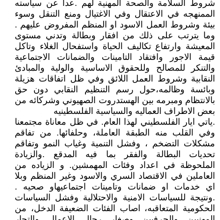
شروط السلامة والصحة المهنية لهم .عدا عن سياسته
الممنهجه في الاعتقال وفي الاغتيال ومنع التنقل وسوء
بيئة وشروط العمل الاسود او المنظم المفروض عليهم .
وما يترتب على ذلك من افقار وبطالة وتدني مستوى
المعيشة وارتفاع تكاليف الحياة واستفحال الغلاء وتاكل
قيمة الاجور وافتقاد التامينات والضمانات الاجتماعية
والتنكر للمصالح وللحقوق الاساسية والولية والمبادئ
النقابية وشروط العمل اللائق وفي ظل اتفاقات هزيلة
وبائسة وظالمه،حول رسم التنظيم النقابي دون حق
بالانتظام ومبرمه بين الهستدروت الصهيوني وشركائه من
بعض الاطراف العماليه والسياسية الفلسطينيه
.ياتي ايار الفلسطيني لهذا العام. في ظل معاناة مجتمعنا
وفي القلب منه الطبقة العاملة، وحلفائها. من تفاقم
مشكلات التضخم ، وفشل التنمية وغياب النمو وتفاقم
تحديات البطالة والفقر بما فيه المدقع .والزيادة
الملحوظة في اعداد وفئات المهمشين. و الزياده من
العاملين في الاقتصاد السري والاسود وغير المنظم وبلا
اي خدمات او ضمانات وتامينات اجتماعيهاو صحيه .
.ونتيجة للسياسات الامنية والاحتلالية وفشل السياسات
الحكومية المتعاقبه، اصاب الفئات الضعيفة الدخل، من
المهنيين والحرفيين وصغار رجال الاعمال والتجار