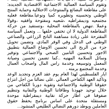
وتقوم السياسة العمالية الاجتماعية الاقتصادية الجديده:
على مقاطعة البضائع والمنتوجات الاحتلالية وحماية المنتج
الوطني وتحسينه وتطويره كميا ونوعيا.مقاطعة فعليه
مجتمعيه وديمقراطيه ،شعبيه ومفتوحة وافقيه ،وقولا
وعملا .تنهض بالمقاطعة المحلية ،وتستفيد من حركة
المقاطعة الدولية لا ان تختفي خلفها ... وتعمل السياسة
المقترحة على زيادة مساهمة الناتج الزراعي والصناعي
الوطني في الدخل وفي الوفر المادي. وتضمن تحويل
جزء من الربح الى تحسين الاوضاع العمالية بتطبيق
الاجور وتحسين التامين الصحي والاجتماعي وتوفير
وسائل السلامة المهنيه ..كما تضمن تحسين وصيانة
المعمل وتوسيعه وخدمة راس المال واصحاب العمال
وخدمة المجتمع برمته .
ايار الفلسطيني لهذا العام يوم عقد العزم وتجديد الوعد
وتاكيد العهد الكفاحي العمالي .على نضالنا من اجل انتزاع
حقوقنا الوطنية والاجتماعية وتقوية دورنا الكفاحي من
خلال توحيد جهودنا وطاقاتنا الوطنية والنقابية وتنظيم
صفوفنا في اطار حركة نقابية ديمقراطية موحدة
ومستقلة متحدة على اساس برنامج يحفظ حقوق
العاملين ويوطد دورهم النضالي الطليعي المنشود...