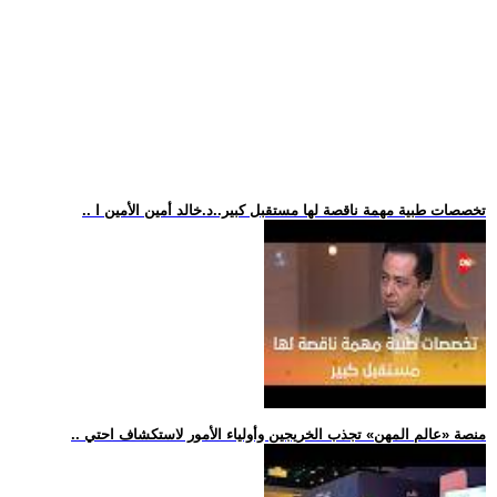
.. تخصصات طبية مهمة ناقصة لها مستقبل كبير..د.خالد أمين الأمين ا
.. منصة «عالم المهن» تجذب الخريجين وأولياء الأمور لاستكشاف احتي