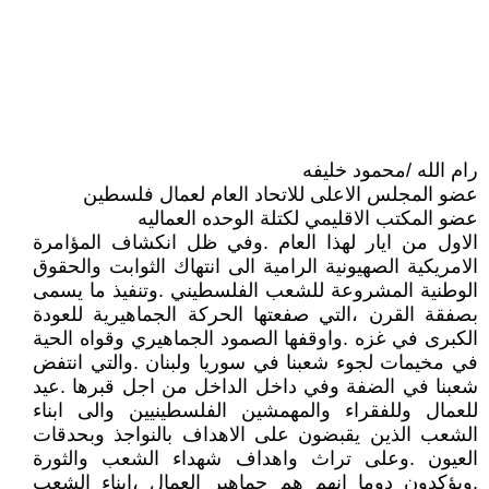
رام الله /محمود خليفه
عضو المجلس الاعلى للاتحاد العام لعمال فلسطين
عضو المكتب الاقليمي لكتلة الوحده العماليه
الاول من ايار لهذا العام .وفي ظل انكشاف المؤامرة
الامريكية الصهيونية الرامية الى انتهاك الثوابت والحقوق
الوطنية المشروعة للشعب الفلسطيني .وتنفيذ ما يسمى
بصفقة القرن ،التي صفعتها الحركة الجماهيرية للعودة
الكبرى في غزه .واوقفها الصمود الجماهيري وقواه الحية
في مخيمات لجوء شعبنا في سوريا ولبنان .والتي انتفض
شعبنا في الضفة وفي داخل الداخل من اجل قبرها .عيد
للعمال وللفقراء والمهمشين الفلسطينيين والى ابناء
الشعب الذين يقبضون على الاهداف بالنواجذ وبحدقات
العيون .وعلى تراث واهداف شهداء الشعب والثورة
.ويؤكدون دوما انهم هم جماهير العمال ،ابناء الشعب