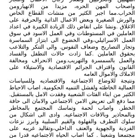
واصحاب المهن الحره، مزيدا من الانهيارومن
الخراب.مما اجبر الكثير من منشات القطاع الخاص
والورش الصغيرة وبعض الاعمال الذاتية والحرفية على
الاغلاق .ونشا على انقاض ذلك الزيادة الكبيرة في اعداد
العاملين في المستوطنات وفي العمل الاسود في سوق
العمل الاسرائيلي،وفي الخضوع الى ابتزاز السماسرة
وتجار التصاريح وضعاف النفوس. والى التنكر والتلاعب
بحقوق العاملين .كما زادت حالات التطفل والفساد
والعمل بالسمسرة والتهريب.ومن الانحراف ومخالفة
القانون واقتراف الجرائم الاقتصادية والاستيلاء على
الاملاك والاموال العامه
ونتيجة للاوضاع الاجتماعية والاقتصاديه وللسياسات
العمالية الخاطئه ولفشل التنميه الحكومية. اصاب الاحباط
الكثير من ابناء الفئات الشعبية وفقدت الامل بالمستقبل.
مما دفع الى تعريض الامن الاجتماعي والامان الى حافة
الخطر. واصاب لحمة وتماسك المجتمع بالمخاطر
وبالمحاذير وبالافات الاجتماعيه. وادى الى اشكال من
سلوك التطرف والفهلوة والقيم السلبية وابرز نزعات
الفردية والجهوية والعنف الداخلي،وتقاليد غريبه على
مجتمعنا وشعبنا . كما اصاب الحياه الاجتماعيه قدرا من