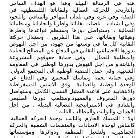
هذه هي الرسالة النبيله وهذا هو الهدف السامي
والتاريخي للحركة العمالية ولنقاباتنا الفلسطينية في
الضفة وفي غزه وفي بلدان المهاجر والمنافي واللجوء
وفي الشتات ...ناضلت نقاباتنا واطرنا واتحاداتنا ومنظماتنا
العمالية ، وستواصل دورها وستنظم قواعدها واطرها
وهيئاتها ونقاباتها. على هذا الطريق . وستبذل حركتنا
النقابية كل ما في وسعها من جهود، من اجل النهوض
بدورها الاجتماعي النقابي في الدفاع عن المصالح الحياتية
والمطلبية للعمال . وفي حماية حقوقهم المشروعة
والثابتة.و من اجل النهوض بدورها الوطني في المقاومة
الشعبية. وفي حمل القضية الوطنية الى المجتمع الدولي.
وفي حماية لحمة وتماسك المجتمع. وفي الدفاع عن
الوحدة الوطنية والعمالية. وفق الاسس الديمقراطية
والانتخابية على قاعدة التمثيل النسبي الكامل. وستواصل
دورها المعروف والمعهود.وستلعب دورها الطليعي
والقيادي في الاستراتيجية النضالية البديله . من اجل
الاهداف والثوابت والمطالب التاليه :
اولا : التمسك الحازم والثابت بوحدة الحركه العماليه.
كاساس لوحدة الاتحادات والمنظمات الشعبية والحركه
الجماهيرية ولتفعيل المنظمة ودوائرها ومؤسساتها