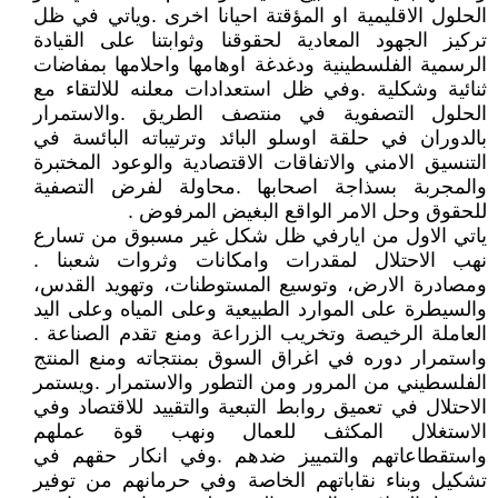
الحلول الاقليمية او المؤقتة احيانا اخرى .وياتي في ظل
تركيز الجهود المعادية لحقوقنا وثوابتنا على القيادة
الرسمية الفلسطينية ودغدغة اوهامها واحلامها بمفاضات
ثنائية وشكلية .وفي ظل استعدادات معلنه للالتقاء مع
الحلول التصفوية في منتصف الطريق .والاستمرار
بالدوران في حلقة اوسلو البائد وترتيباته البائسة في
التنسيق الامني والاتفاقات الاقتصادية والوعود المختبرة
والمجربة بسذاجة اصحابها .محاولة لفرض التصفية
للحقوق وحل الامر الواقع البغيض المرفوض .
ياتي الاول من ايارفي ظل شكل غير مسبوق من تسارع
نهب الاحتلال لمقدرات وامكانات وثروات شعبنا .
ومصادرة الارض، وتوسيع المستوطنات، وتهويد القدس،
والسيطرة على الموارد الطبيعية وعلى المياه وعلى اليد
العاملة الرخيصة وتخريب الزراعة ومنع تقدم الصناعة .
واستمرار دوره في اغراق السوق بمنتجاته ومنع المنتج
الفلسطيني من المرور ومن التطور والاستمرار .ويستمر
الاحتلال في تعميق روابط التبعية والتقييد للاقتصاد وفي
الاستغلال المكثف للعمال ونهب قوة عملهم
واستقطاعاتهم والتمييز ضدهم .وفي انكار حقهم في
تشكيل وبناء نقاباتهم الخاصة وفي حرمانهم من توفير