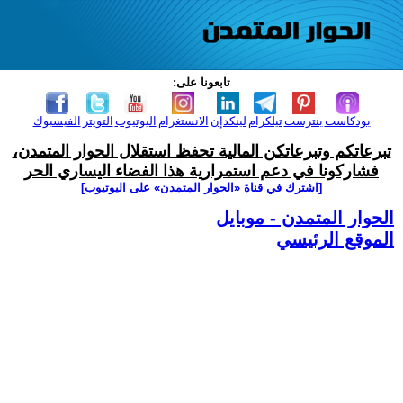
تابعونا على:
بودكاست
بنترست
تيلكرام
لينكدإن
الانستغرام
اليوتيوب
التويتر
الفيسبوك
تبرعاتكم وتبرعاتكن المالية تحفظ استقلال الحوار المتمدن،
فشاركونا في دعم استمرارية هذا الفضاء اليساري الحر
[اشترك في قناة ‫«الحوار المتمدن» على اليوتيوب]
الحوار المتمدن - موبايل
الموقع الرئيسي