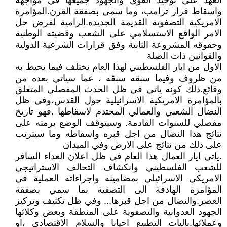
العهد على توحيد القوى والجهود جميعها في مواجهة
واسقاط قرار ترامب، وما سمي بصفقة القرن.المؤامرة
الامريكية التصفوية القديمة الجديده.الرامية لفرض حل
الامر الواقع الاستسلامي على الشعب وقضيته الوطنية
وحقوقه المشروعة الثابتة وفق قرارات الشرعية الدولية
والقوانين ذات الصلة
الاول من ايار الفلسطيني لهذا العام يختلف فيما يحيط به
من ظروف وفيما سبقه سبقه ، عما سياتي بعده من
وقائع.ذلك كونه ياتي في ظل الحدث المفصلي المتعلق
بالمؤامرة الامريكية الاسرائيلية حول القدس،وفي ظل
النضال الشعبي والعمالي المحتدم لاسقاطها .فهو تاريخ
مفصلي للسنوات القادمة. وسيتوقف الوضع برمته على
نتائج هذا النضال من اجل قبره واسقاطه وما سيترتب
على ذلك من نتائج على الارض وفي الميدان
.ياتي ايار العمال هذا العام في ظل اعلان العداء السافر
للشعب الفلسطيني وانكشاف التحالف الاستراتيجي
الامريكي الاسرائيلي بمضامينه واجراءاته العملية في
المؤامرة الهادفة الى التصفية بما سمي بصفقة
العصر.والنضال من اجل قبرها... وفي ظل تكثيف وتركيز
الجهود العدوانية والتصفوية على المنطقة وبعض وكلائها
وعملائها.باليات التطبيع احيانا والسلام الاقتصادي ،او