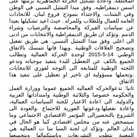
المختلفة. واعادة تشكيل الحركة الجماهيرية برمتها على
اسس ديمقراطيه. وفق مبدا التمثيل النسبي في الوطن
وفي الشتات. والاحتذاء بنموذج فروع لبنان. للاتحادات
العامه للعمال وللطلاب وللمراه . حيث اعيد تشكيلها بعيدا
عن سياسات الفبركة والمحاصصة والترضيات وشراء
الذمم .وتؤكد ان طريق الديمقراطية والانتخابات من ادنى
الى اعلى وفق مبدا التمثيل النسبي. هي طريق تفعيل
وتصحيح العلاقات الوطنية .وبهذا فانها تتمسك بالاتفاق
الوطني 14-5-2015 لوحدة الحركة العمالية وتطالب
الجميع بالكف عن التعطيل للبدء بتنفيذ موجباته وتدعو
اللجنه الوطنية للمتابعه الى التوجه لفوري للانتخابات
.وتحملها مسؤولية اي تاخير او تعطيل على تنفيذ هذا
الاتفاق
ثانيا: تدعوالحركه العماليه الجميع عموما ووزارة العمل
والحكومه خصوصا والثلاثية الوطنية وامتداداتها العربية
والدولية. الى اعادة الاعتبار للجنة السياسات العمالية،
واعادة تفعيلها.ودعوتها الفورية للاجتماع .والعودة الى
الشروع بالتحضيرالى المؤتمر الاقتصادي الاجتماعي وما
سيتمخض عنه من مجلس اقتصادي كما هو الحال في
بلدان العالم .وتؤكد ان لجنة السيا سا ت العماليه هي
المعنية بتطوير التشريعات وباستكمالها وبتجميعها