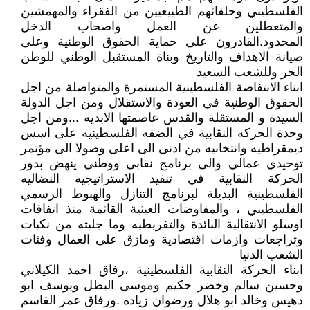
الفلسطيني وحلفائهم الطبيعيين من الفقراء والمهمشين
والمتعطلين عن العمل واصحاب الدخل
المحدود.القادرون على حماية الحقوق الوطنية وعلى
صيانة الاهداف والتاريخ وبناة المستقبل الوطني للوطن
الحر وللشعب السعيد
ابناء الانتفاضة الفلسطينية المستمرة والمتواصلة من اجل
الحقوق الوطنية في العودة والاستقلال ومن اجل الدولة
السيدة و المستقلة والقدس عاصمتها الابديه ...ومن اجل
وحدة الحركه النقابية في الضفه الفلسطينيه على اسس
ديمقراطيه وانتخابيه من ادنى الى اعلى وصولا الى مؤتمر
توحيدي عمالي والى برنامج نقابي ووطني ينهض بدور
الحركة النقابية في تنفيذ الاستراتيجيه النضاليه
الفلسطينية البديلة لبرنامج التنازل والهبوط الرسمي
الفلسطيني ، والمفاوضات العبثية القائمة منذ اتفاقات
اوسلو الانتقالية البائدة والتفريطيه وما جلبته من نكبات
وتراجعات وازمات اقتصادية ومازق على العمال وفئات
الشعب الدنيا
ابناء الحركة النقابية الفلسطينية ،رفاق احمد الكيلاني
وحسين سالم وخضر حكيم وموسى البطل ويوسف ابو
دهيس وخالد ابو هلال ورضوان زياده .ورفاق عمر القاسم