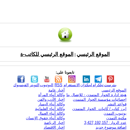
الموقع الرئيسي
الموقع الرئيسي للكاتب-ة
|
تابعونا على:
بنترست
تيلكرام
لينكدإن
الانستغرام
RSS
اليوتيوب
التويتر
الفيسبوك
الموقع الرئيسي
أخبار عامة
هيئة ادارة الحوار المتمدن - للإتصال بنا
وكالة أنباء المرأة
إحصائيات مؤسسة الحوار المتمدن
اخبار الأدب والفن
قواعد النشر
وكالة أنباء اليسار
ابرز كتاب / كاتبات الحوار المتمدن
وكالة أنباء العلمانية
يوتيوب التمدن
وكالة أنباء العمال
مكتبة التمدن
وكالة أنباء حقوق الإنسان
عدد الزوار: 3,427,192,157
اخبار الرياضة
اضافة موضوع جديد
اخبار الاقتصاد