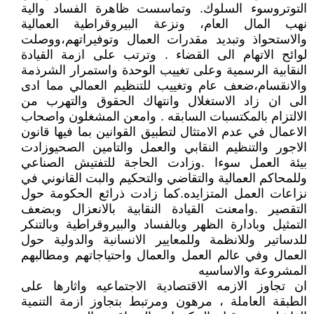
التوتروسوء السلوك. وتماسست ظاهرة الفساد والية
نهب المال العام، ونزعة البيروقراطية العمالية
والاستحواذ وتبديد مقدرات العمال وتوفيراتهم،ووصلت
لوائح الاتهام الى القضاء . وترتب على ازمة القيادة
النقابية الرسمية وعلى تغييب الوحدة واستمرار الشرذمة
والانقسام،ضعف عام وتغييب للتنظيم العمالي مما ادى
الى ان زاد الاستغلال وانتهاك الحقوق والتهرب من
الالتزام بالمكتسبات السابقه . وامعن المشغلون واصحاب
الاعمال في عدم الامتثال لتطبيق القوانين بما فيها قانون
الاجور والتنظيم النقابي والعمل والتامين الصحيوزادت
بيئة العمل سوءا .وزادت الحاجة للتفتيش الصناعي
وللمحاكم العمالية والتقاضي والتحكيم والبت القانوني في
نزاعات العمل المتزايده.كما زادت ذرائع الحكومة حول
التقصير .وامعنت القيادة النقابية بالانعزال وبضعف
التمثيل وبادارة الظهر وبالفساد والبيروقراطية وبالتنكر
للدساتير وللانظمة وللمعايير الانسانية والدولية حول
العمال وفي عالم العمل والعمال واحتياجاتهم ومطالبهم
المشروعة والاساسيه
ان تجاوز الازمه الاقتصادية الاجتماعيه واثارها على
الطبقة العاملة ، مرهون ومرتبط بتجاوز ازمة التنمية