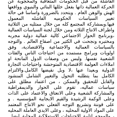
الفاشلة من قبل الحكومات المتعاقبة والمحجوبة عن
الحركة العمالية ذاتها بفعل خللها البنائي والبنيوي وواقعها
الهش والوهن العام . ويتحدد بالضرورة واساسا في حالة
تغيير السياسات الحكوميه الفاشله المعمول
فيها.وبمشاركة المجتمع كله من خلال ممثليه من الثلاثية
واطراف الانتاج الثلاثه ومن خلال لجنة السياسات العمالية
،وبرنامج الحوار الاجتماعي كالية عمالية دولية مجربه
ومختبره ونجحت في الكثير من اصقاع العالم . والتوجه
بالسياسات العمالية والاجتماعية والاقتصادية، وفق
اولويات وبرامج مستمده من احتياجات الناس والفئات
الشعبية نفسها. وليس من وصفات الدول المانحة او
املاءات العولمة الاقتصادية المتوحشة واحتياجات التجارة
الدولية وبعيدا عنها ،لا وبل نقيضها الكامل.والالتزام
الكامل بما يتطلبه التحول والتغيير الشامل المنشود
والقابل للتحقيق والممكن ، من اعتماد مطلق على
سياسات عماليه، تقوم على الحوار والديمقراطية
والمشاركة الشعبية وعلى الانعتاق والاعتماد على الذات
وعلى الوكمة الرشيدة والقيم الايجابية المؤسسيه . و
على قوننة وتشريع التوجه الفعلي نحو الانتاج المعتمد
على المواد الاولية المحليه ، وعلى الايدي العاملة المحليه
، والموجه لتلبية الاحتياجات الاستهلاكية المحلية ايضا .