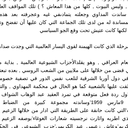
, وليس البيوت , كلها من هذا المعاش ؟ ) تلك المواقف العا
ة ساندت المداوي وجعلته يتمادىفي غيه وعجرفته بعد هذه
مساندة له من لدى تلك الجماعة التي كان عليها أن تفضح و
, لكنها كانت عتيش تحت وقع الجو السياسي
رحلة الذي كانت الهيمنة لقوى اليسار العالمية التي وجدت صداه
عام العراقي , وهو يقلدالأحزاب الشيوعية العالمية , بداية
ي قضى من خلالها على ملايين من الشعب الروسي , بعده تبعت
ي دول أوربا الشرقية لتلعب نفس الدور في تصفية خصومه
ت عليها بالشعبية كما هو الحال في محكمة المهداوي , وال
ول ردة فعل متوقعة في تمرد العقيد عبد الوهاب الشواف 
الموثل’في 9مارس 1959’وساندته مجموعة كبيرة من الضب
التي كانت حانقة على الطريقة التي ادار من خلالها الزعيم
لذي اطربه واثارت نرجسيته شعارات الغوغاء’بوصفه الزعيم ا
 كريم’وعاش زعيمي عبد الكريمي’حزب الشيوعي في الح