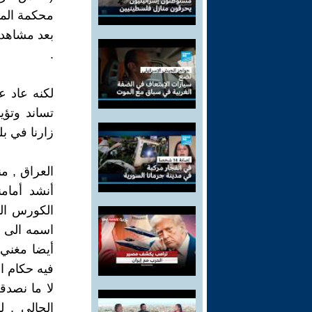
محكمة المه
بعد مشاهدت
.
لكنه عاد 
تساند وتؤي
زارنا في بل
العراق , م
أنشد أمام
الكورس الذ
اسمه الى ح
أيضا مغني 
فيه حكام ال
لا ما نصدق
الحالي , 