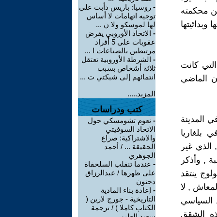
-
روسيا: باريس دأبت على
من محكمته
توجيه اتهامات لا أساس
وبدائيتها
لها لموسكو ولا ن ...
-
الاتحاد الأوروبي يفرض
عقوبات على 5 أفراد
مرتبطين بالصناعات ا ...
-
الشرطة الأوروبية تعتقل
لتي كانت
ثلاثة أشخاص بسبب
انتمائهم إلى شبكتي ت ...
رن الماضي
المزيد.....
كتب ودراسات
ي المدينة
-
نعوم تشومسكي حول
الاتحاد السوفيتي
 بلغاريا
والاشتراكية: صراع
 الذي غير
الحقيقة ... / أحمد
الجوهري
ة , وأذكر
-
عندما تنقلب السلحفاة
وج ينتقد
على ظهرها / عبدالرزاق
دحنون
معاش , لا
-
إعادة بناء المادية
التاريخية - جورج لارين (
د السياسي
الكتاب كاملا ) / ترجمة
ذه الشقق
سعيد العليمى