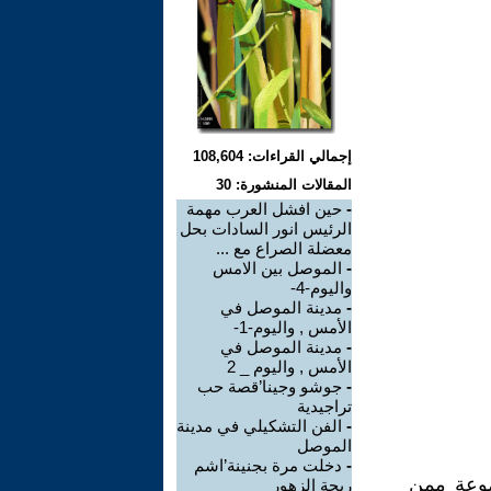
إجمالي القراءات: 108,604
المقالات المنشورة: 30
-
حين افشل العرب مهمة
الرئيس انور السادات بحل
معضلة الصراع مع ...
-
الموصل بين الامس
واليوم-4-
-
مدينة الموصل في
الأمس , واليوم-1-
-
مدينة الموصل في
الأمس , واليوم _ 2
-
جوشو وجينا’قصة حب
تراجيدية
-
الفن التشكيلي في مدينة
الموصل
-
دخلت مرة بجنينة’اشم
موعة ممن
ريحة الزهور