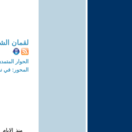
لقمان الش
الحوار المتمدن-العدد: 5853 - 18
المحور: في نق
منذ الايام