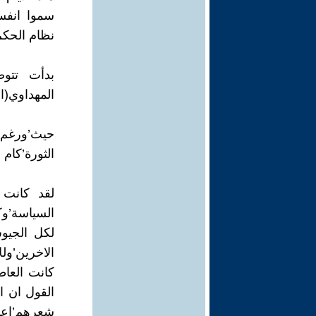
نظام الحكم
بدأت تتوض
المهداوي(اب
حيث’ورغم 
الثورة’كام 
لقد كانت 
السياسة’وكذ
لكل الجيو
الاخرين’ول
كانت العاط
القول ان ا
شعرهم’اعدم