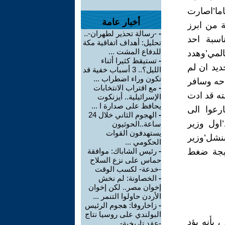
ما’اصارت
أخبار عامة
 من ابرز
-
-رسالة تحذير لطهران-..
ناسبة احد
تحليل: أهداف اتفاقية مكة
للدفاع المشت ...
المي’وهدد
-
تستيقظ كثيرا أثناء
ديد ان لم
الليل؟.. 3 أسباب خفية قد
تكون وراء اضطراب ...
حه وسافر
-
مع اقتراب الانتخابات
ته قد ادت
الإسرائيلية.. أيزنكوت
يحافظ على صدارة ا ...
رعوا الى
-
الهجوم الثاني خلال 24
’اول وزير
ساعة..الحوثيون
يستهدفون القوات
نشل’وزير
الحكومي ...
نتيجة ضغط
-
رئيس الشاباك: موافقة
حماس على نزع السلاح
-خدعة- لكسب الوقت
-
الخصاونة: لم نخش
إخوان مصر.. لكن إخوان
الأردن حاولوا التنمر ...
-
زاخاروفا: هجوم الرئيس
البولندي على روسيا نتاج
 بأنه يؤد
-عقد تاريخية- ...