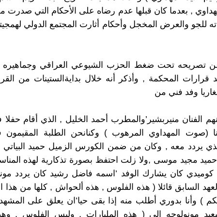
داوي , بعدما كان قبلها عدم رضاه على الأحكام التي صدرت 
ه للجو والعرض المخجل وأحكام أثارت المجتمع الدولي لهمجيتها 
عن تصريحه تحت ضغط الحزب الشيوعي العراقي وجماهيره ا
د قرارات المحكمة , وأذكر أنه خلال بدايةالستينات من الق
غاريا وفد فني من
نهم الفنان منيربشير’والمطرب أحمد الخليل , الذي أقام حفلا ف
نا (صوت المهداوي المرهوب ) وكنانحن الطلبة المقيمون في
ي يردد معه , وكان من ضمن الكورس الزميل حميد البياتي ,
ميد مجيد موسى ,ولا زلت احتفظ بصورة تذكارية لهذه المناسب
كوميدي كان يشارك الوفد ’اسمه فاضل رشيد كان يردد مونول
عهد السابق قائلا ( هذه الفلوس , هذه ألحواش , كلها من هذا ال
كم ) وأنا بدوري أطلب منه إذا بقى حيا’ان يعلق على المشه
ليعيد مونولوجه إلى ( هذه المليارات , وليس الفلوس , وه