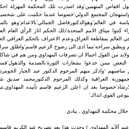
ول اقفاص المتهمين’وقد اصدرت تلك المحكمة المهزلة احكا
استهجان المجتمع الدولي’خصوصا عندما حكمت على شخصية
سة في العالم’وهوالدكتورفاضل الجمالي’بالاعدام’وهو بالم
 كتبوا ميثاق الامم المتحدة’ذلك الحكم اثار الرأي العام الع
في العالم بمقاطعة العراق,وعدم الاعتراف بالحكم العراقي الج
م ويطيق سراحه’مما ادى الى رضوخ الزعيم قاسم’واطلق سرا
لابد من القول اجمالا ان تصرفات المهداوي ومن هم في شاكل
 البعض ممن خدعوا بشعارات الثورة’بالصدمة والذهول’فسا
مناصبهم ’واذكر منهم المرحوم الدكتور عبد الجبار الجومرد
جمهورية العراقية وكذلك المرحوم الدكتورمحمد صديق ش
لارشاد’خصوصا بعد ان اعلن الزعيم قاسم تأييده المهداوي,
وعي القوي انذاك’
لال محكمة المهداوي , ينادي
يم ألأيد المهداوي ) وحدث هذا بعد تصريح عبد الكريم قاسم ،