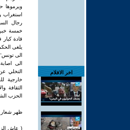
ويرموها ح
استغراب و
رجال السيا
خمسة خبراء
قادة كبار 
يلغى الحك
الى تونس’و
الى اصابة
التخلي عن 
اخر الافلام
خارجية لل
الثقافة وا
الحزب الشي
ظهر شعار خ
( عاش الزع