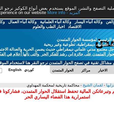
ة التصفح والنشر، الموقع يستخدم بعض أنواع الكوكيز نرجو النق
More info - المزيد
experience on our website
الفن
-
وكالة أنباء اليسار
-
وكالة أنباء العلمانية
-
وكالة أنباء العمال
-
وكا
الاقتصاد
-
اخبار الطب والعلوم
 الرئيسي لمؤسسة الحوار المتمدن
، علمانية، ديمقراطية، تطوعية وغير ربحية
ل مجتمع مدني علماني ديمقراطي حديث يضمن الحرية والعدالة الاجتم
حوار المتمدن على جائزة ابن رشد للفكر الحر والتى نالها أعلام في الفك
م مشاكل تقنية في تصفح الحوار المتمدن نرجو النقر هنا لاستخدام الموقع
كوردي
English
الاخبار
مراكز
الحوار المتمدن
زابها
-
لقمان الشيخ
- محاكمة تاريخية لمحكمة المهداوي
 وتبرعاتكن المالية تحفظ استقلال الحوار المتمدن، فشاركونا 
استمرارية هذا الفضاء اليساري الحر