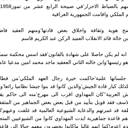
 الملكي واقامت الجمهورية العراقية
ح هوية وثقافة واخلاق بعض قادتها’ومنهم العقيد فا
ن خالة قائد الانقلاب العميد الركن عبد الكريم قاسم
انه لم يكن حاصلا على شهادة بالقانون’فقد اسس محكمة سما
هو رئيسها’وابن خالته الثاني الععقيد ماجد محمد امين مدعيا عاما
جلساتها علنية’حاكمت خيرة رجال العهد الملكي’من فط
لك كبار قادة الجيش’والذين كانوا قد بنوا جيشا نظاميا رائعا’و
ش العربية’’كان المهداوي اقرب الى مهرج’منه الى حاكم يق
لاسف فقد قوبل بتأييد من قبل بعض بعض الجماهير من المثقف
فة قد غمرتهم والدعاية الشيوعية العالمية قد غلفت وعيهم’
هم قاعدة جماهيرية ايدت المهداوي كانوا من الشيوعيين المت
 اعدم!كما انهم غالبا ماكانوا يحضرون معهم حبالا الى قاع