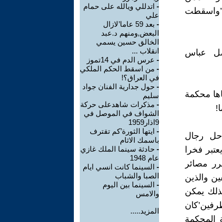
-
اتدللي ويالله على حمام
سموا انفسهم بالضباط الاحرار’في صبيحة الرابع عشر من تموز1958’واسقطت
علي
-
بعد 59 عاما’لازال
البعض,ومنهم د.عبد
الخالق حسين يسمي
انقلاب ...
ضل عباس
-
عرس الدم في 14تموز
-
من اسقط الحكم الملكي
في العراق؟!
-
حول جدارية الفنان جواد
ها محكمة
سليم
-
مذكرات شاهدعلى حركة
!
الشواف في الموصل في
9اذار1959
-
ايتها الثورة’كم تقترف
احل رجال
باسمك الاثام
يعتبر فخرا
-
حادثة سينما الملك غازي
عام 1948
رر مصائر
-
السينما كانت انسي ايام
الصبا والشباب
ين والذين
-
السينما بين اليوم
لذلك يمكن
والامس
طرفين’كان
المزيد.....
ة المحكمة