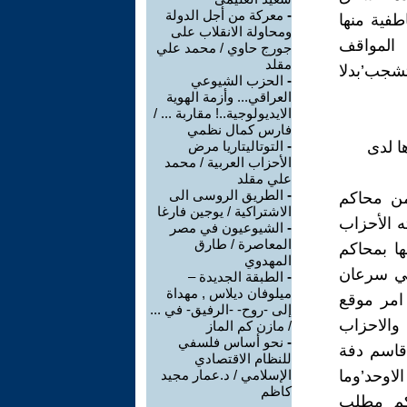
-
معركة من أجل الدولة
طفية منها
ومحاولة الانقلاب على
 المواقف
جورج حاوي / محمد علي
مقلد
تشجب’بدلا
-
الحزب الشيوعي
العراقي... وأزمة الهوية
الايديولوجية..! مقاربة ... /
فارس كمال نظمي
ا لدى
-
التوتاليتاريا مرض
الأحزاب العربية / محمد
علي مقلد
-
الطريق الروسى الى
 من محاكم
الاشتراكية / يوجين فارغا
ه الأحزاب
-
الشيوعيون في مصر
المعاصرة / طارق
ا بمحاكم
المهدوي
تي سرعان
-
الطبقة الجديدة –
ميلوفان ديلاس , مهداة
امر موقع
إلى -روح- -الرفيق- في ...
اط والاحزاب
/ مازن كم الماز
-
نحو أساس فلسفي
 قاسم دفة
للنظام الاقتصادي
لاوحد’وما
الإسلامي / د.عمار مجيد
كاظم
كم مطلب