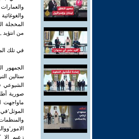
والعمارات 
والغوغائي
المخجلة ال
من انتؤيد 
في تلك الم
الجمهور ال
ستالين الت
الشيوعي ف
صورية أطلق
ماواجهت ا
والمنظمات’
الامور’ووا
زعيم الا