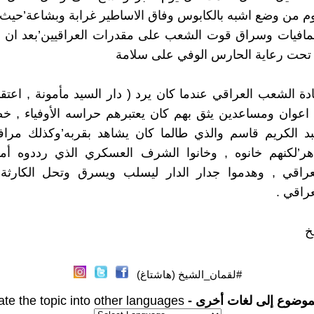
يوم من وضع اشبه بالكابوس وفاق الاساطير غرابة وبشاعة’حيث 
افيات وسراق قوت الشعب على مقدرات العراقيين’بعد ان 
 تحت رعاية الحارس الوفي على سلامة
ة الشعب العراقي عندما كان يرد ( دار السيد مأمونة , اعتقاد
اعوان ومساعدين يثق بهم كان يعتبرهم حراسه الأوفياء , خ
بد الكريم قاسم والذي طالما كان يشاهد بقربه’وكذلك مراف
’لكنهم خانوه , وخانوا الشرف العسكري الذي رددوه أما
راقي , وهدموا جدار الدار ليسلب ويسرق وتحل الكارثة 
راقي .
خ
#لقمان_الشيخ (هاشتاغ)
موضوع إلى لغات أخرى -
ate the topic into other languages