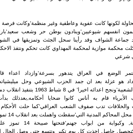
ولة لكونها كانت عفوية وعاطفية وغير منظمة’وكانت فرصة ك
سمون انفسهم شيوعيين’وينادون بوطن حر وشعب سعيد’بارت
جماعة الشواف وقد رأينا سحل الجثث وتمزيقها في الشو
لت محكمة موازية لمحكمة المهداوي كانت تحكم ونتفذ الاحك
ي شرعي
مر الوضع في العراق يتدهور بسرعة’وازداد اعداء قا
زداد هو عزلة بعد ان جمد الحزب الشيوعي وحل ميليشياته
بالمقاومة الشعبية’ونجح اعدائه اخيرا’ في 8 شباط
الأبرياء قام به أناس كانوا ضحايا أحكامه,بعدذلك بد
ت والخلافات تدب صفوف الشعب العراقي’كما حلت الأحكام 
الدكتاتورية محل المح
هيبة الدولة, وكبوابة من ابواب جهنم
كتحصيل حاصل اخذت كل يوم تكبر وتتسع حتى وصل الحال ا