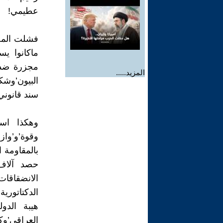
عطيمي!
فشلت المحا
ماكانوا ي
مجزرة ضد 
المزيد.....
البيون’وشك
سند قانون
وهكذا است
وقوة’و’وا
حصد آلاف 
الانضقاقا
العراقي’و