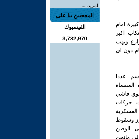
المزيد.....
المعجبين بنا على
بيرة امام
الفيسبوك
كاب اكبر
3,732,970
ارع ونهب
ام دون اي
سم عددا
 المسماة
 1963 بتنفيذ انقلاب دموي فاشي
أت حركات
العسكرية
اكم المدنية التي’سقطت واهملت بعد انقلاب 14 تموز وسقوط
’فتحتها صبيحة 14 تموز على الوطن
لى مانحن