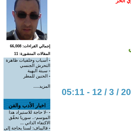
ي الحر
إجمالي القراءات: 66,008
المقالات المنشورة: 11
-
أسباب وخلفيات ظاهرة
التحرش الجنسي
-
سبتة البهية
-
الحنين للمطر
المزيد.....
اخبار الأدب والفن
-
-لا حاجة للاستيراد هذا
الموسم-.. سوريا تحقّق
الاكتفاء الذاتي ...
-
قاليباف: لسنا بحاجة إلى