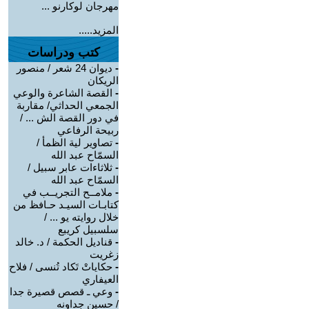
مهرجان لوكارنو ...
المزيد.....
كتب ودراسات
-
ديوان 24 شعر / منصور
الريكان
-
القصة الشاعرة والوعي
الجمعي الحداثي/ مقاربة
في دور القصة الش ... /
ربيحة الرفاعي
-
تصاوير لية الظمأ /
السمّاح عبد الله
-
ثلاثاءات عابر سبيل /
السمّاح عبد الله
-
ملامــح التجريــب في
كتابـات السيـد حـافظ من
خلال روايته يو ... /
سلسبيل كريبع
-
قناديل الحكمة / د. خالد
زغريت
-
حكاياتْ تَكاد تُنسى / فلاح
العيفاري
-
وعي ـ قصص قصيرة جدا
/ حسين جداونه