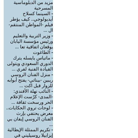
مزيد من الدبلوماسية
المسرحية
-
السينما كسلاح
أيديولوجي.. كيف يؤطر
فيلم -المواطن المنتقم-
ال ...
-
وزير التربية والتعليم
ورئيس مؤسسة اليابان
يوقعان اتفاقية تعا ...
-
الطاغوت
-
ماتياس يايسله يترك
الدوري السعودي ويتولى
القيادة الفنية لفري ...
-
منزل الفنان الروسي
ريبين -بيناتي- يفتح أبوابه
للزوار قبل اكت ...
-
النائب نهلة الأفندي:
-المدى- كرّست الإعلام
الحر ورسخت ثقافة ...
-
لوحات تروي الحكايات..
معرض يحتفي بإرث
الفنان الروسي إيفان بي
...
-
تكريم الممثلة الإيطالية
إيزابيلا روسيليني في