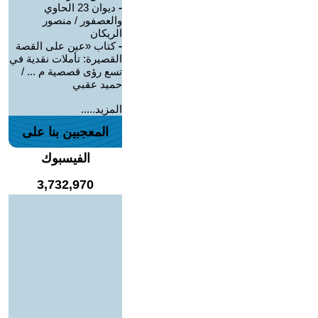
-
ديوان 23 الحاوي
والعصفور / منصور
الريكان
-
كتاب «عين على القصة
القصيرة: تأملات نقدية في
تسع رؤى قصصية م ... /
حميد عقبي
المزيد.....
المعجبين بنا على
الفيسبوك
3,732,970