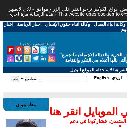
 أنواع الكوكيز نرجو النقر على الزر - موافق - لكي لاتظهر
This website uses cookies to ensure you ge
وكالة أنباء العمال
-
وكالة أنباء حقوق الإنسان
-
اخبار الرياضة
-
اخبار
لوم
التبرع للموقع - ادعمونا
حرية والعدالة الاجتماعية للجميع
"
تى نالها أعلام في الفكر والثقافة
قر هنا لاستخدام الموقع البديل
كوردي
English
معاد موان
لموبايل انقر هنا
 المتمدن، فشاركونا في دعم