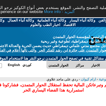
ة التصفح والنشر، الموقع يستخدم بعض أنواع الكوكيز نرجو النق
More info - المزيد
experience on our website
الفن
-
وكالة أنباء اليسار
-
وكالة أنباء العلمانية
-
وكالة أنباء العمال
-
وكا
الاقتصاد
-
اخبار الطب والعلوم
 الرئيسي لمؤسسة الحوار المتمدن
، علمانية، ديمقراطية، تطوعية وغير ربحية
ل مجتمع مدني علماني ديمقراطي حديث يضمن الحرية والعدالة الاجتم
حوار المتمدن على جائزة ابن رشد للفكر الحر والتى نالها أعلام في الفك
م مشاكل تقنية في تصفح الحوار المتمدن نرجو النقر هنا لاستخدام الموقع
كوردي
English
الاخبار
مراكز
الحوار المتمدن
وعية
-
ارام كيوان
- ردي على ماجد علاوي
 وتبرعاتكن المالية تحفظ استقلال الحوار المتمدن، فشاركونا 
استمرارية هذا الفضاء اليساري الحر