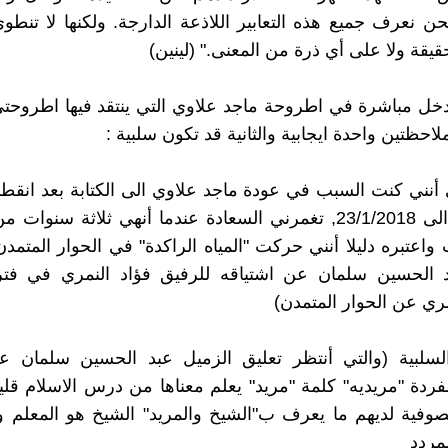
حن نعرف جميع هذه التعابير اللاذعة الدارجة. ولكنها لا تنط
يقة ولا على أي ذرة من المعنى." (لينين)
خل مباشرة في اطروحة ماجد علاوي التي ينتقد فيها اطروحتي
احظتين واحدة ايجابية والثانية قد تكون سلبية :
 أنني كنت السبب في عودة ماجد علاوي الى الكتابة بعد انقط
1/2/2015 الى 23/1/2018, تغمرني السعادة عندما أنهي ثلاثة سنوا
 واعتبره دليلا أنني حركت "المياه الراكدة" في الحوار المتمدن
د الحسين سلمان عن اشتياقه للرفيق فؤاد النمري في فتر
مري عن الحوار المتمدن)
 السلبية (والتي أنتظر تعليق الزميل عبد الحسين سلمان عل
ردة "مريديه" كلمة "مريد" يعلم معناها من درس الاسلام قليل
صوفية لديهم ما يعرف ب"الشيخ والمريد" الشيخ هو المعلم و
مردد