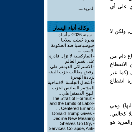
وي على أي
المزيد.....
وكالة أنباء اليسار
, ولكن لا
-
سبتة 2026: مأساة
هجرة جُعلت سلاحا
جيوسياسيا ضد الحكومة
الإسب ...
اع دام من
-
الماركسية لا تزال قادرة
على تغيير العالم
ت من الانقطاع
-
الاشتراكي الديمقراطي
يرفض مطالب حزب البيئة
 (كما عبر
بزيادة الهجرة
ة انقطاع
-
أشغال الجلسة الافتتاحية
للمؤتمر السادس لحزب
النهج الديمقراطي ...
The Strait of Hormuz
-
and the Limits of Labor-
يها) وهي
Centered Emanci ...
ا كحالتي,
-
Donald Trump Gives
Decline New Meaning
المريد هو
Shelves Go Dry,
-
Services Collapse, Anti-