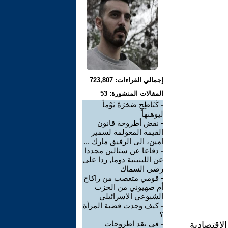
إجمالي القراءات: 723,807
المقالات المنشورة: 53
-
كَنَاطِحٍ صَخرَةً يَوْماً
ليوهنها
-
نقض أطروحة قانون
القيمة المعولمة لسمير
امين، الى الرفيق مارك ...
-
دفاعا عن ستالين مجددا
عن اللينينية دوما, ردا على
رضى السماك
-
قومي متعصب من راكاح
أم صهيوني من الحزب
الشيوعي الاسرائيلي
-
كيف وجدت قضية المرأة
؟
-
في نقد اطروحات
لإقتصادية