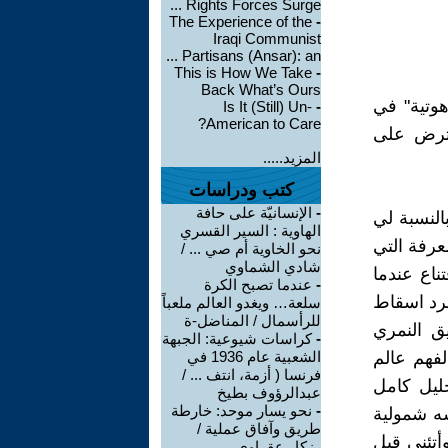
Rights Forces Surge ...
The Experience of the
-
Iraqi Communist
Partisans (Ansar): an ...
This is How We Take
-
Back What’s Ours
وتية" في
Is It (Still) Un-
-
American to Care?
عترض على
المزيد.....
كتب ودراسات
-
الإنسانيّة على حافة
لنسبة لي
الهاوية : السير القسري
عرفة التي
نحو الخاوية أم صي ... /
شادي الشماوي
ناع عندما
-
عندما تصبح الكرة
جرد اسقاط
سلعة… ويغدو العالم ملعباً
للرأسمال / المناضل-ة
 الرفيق النمري
-
كراسات شيوعية: الجبهة
لفهم عالم
الشعبية عام 1936 في
فرنسا ( أزمة، انتف ... /
حليل كامل
عبدالرؤوف بطيخ
-
نحو يسار موحد: خارطة
سه شمولية
طريق وآفاق عملية /
أتئنى قبل
رزكار عقراوي