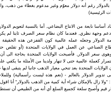
الدولار رغم أنه دولار معوّم وغير مدعوم بغطاء من ذهب، وا
ات الرئيسية)
د أساسا نابعة من الانتاج البضاعي, أما بالنسبة لتعويم الدولا
دعم وجهة نظري, فعندما كان نظام سعر الصرف ثابتا لم يكن
ة الدولار وجعله عمله عالمية كون القفزعن هذه الحقيقة ا
اع الصناعي عن العمل في الولايات المتحدة (أو تقلص حتى
 وهوى سعر الدولار, فأصبحت الولايات المتحدة بحاجة الى أن 
تمرار كعملة عالمية حتى لا تنهار ولدينا من الأمثلة ما يكفي ع
الولايات المتحدة بعد تنحي معيار الذهب جانبا لم يتبقى لديها 
 تدوير الدولار بالعالم - (نعم هذه ليست رأسمالية) وللم
"ولا زال بالإمكان شراء أية كمية من الذهب بالدولار" أنا اقول
ار قيم واًصبح سلعة كجميع السلع أي أنه من الطبيعي أن تستط