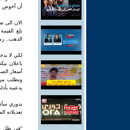
أن أخوض في
الان الى ص
تلغ القيمة 
الذهب.. رمز
لكي لا ندخ
باعلان ني
أسعار الصر
ونطلب من 
يدعمه بأدل
بدوري سأدع
تعديلاته ال