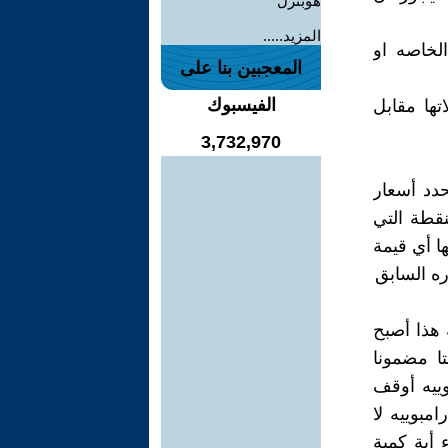
هوبترل
المزيد.....
لخاصه او
المعجبين بنا على
الفيسبوك
تها مقابل
3,732,970
حدد أسعار
نقطة التي
ها أي قيمة
ره السابق
 هذا أصبح
تا مضمونا
بوييه أوقف
مبوييه لا
 أية كمية