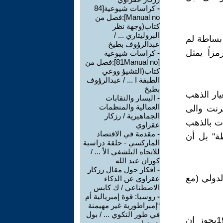
-
كراسات شيوعية[84
Manual no]:فصل من
كتاب(وجهة نظر
البروليتاري ... /
 بساطة لم
عبدالرؤوف بطيخ
مزاً يمثل
-
كراسات شيوعية
[81Manual no]:فصل من
كتاب(التشيؤ ووعي
الطبقة ا ... / عبدالرؤوف
بطيخ
يار الذهب
-
اليسار والنقابات
العمالية والمنظمات
رنت والى
الجماهيرية / رزكار
ات بالذهب
عقراوي
-
مقدمة في الاقتصاد
ة" بل أن
الماركسي - حلقة دراسية
للاتجاه البلشفي الأ ... /
كوران عبد الله
-
أفكار حول مقال رزكار
لدولي (مع
عقراوي عن الذكاء
الاصطناعي / ك كابس
-
روسيا: قوة إمبريالية أم
“إمبراطورية غير مهيمنة
في طور التكوي ... / بول
"في ظل نظام نقدي دولي كذلك النظام السائد منذ كانون الثاني 1976يجوز ان