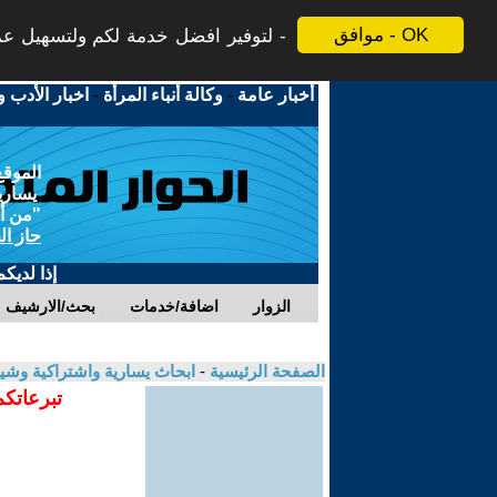
موافق - OK
لتوفير افضل خدمة لكم ولتسهيل عملي
أخبار عامة
-
وكالة أنباء المرأة
-
اخبار الأدب و
الموقع
يسارية
"من أج
حاز ال
إذا لديك
الزوار
اضافة/خدمات
بحث/الارشيف
الصفحة الرئيسية
-
ابحاث يسارية واشتراكية وشي
تبرعاتكم