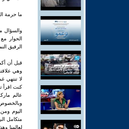
ما حرمة الش
والسؤال مو
الحوار مع
الرفيق الن
قبل أن أكم
وهي علاقتي 
لا تنتهي غ
كنت اقرأ ت
وبالخصوص ك
اليوم ومن 
متكامل الى
لعالمنا وه