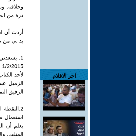
وخلافه. ون
ذرة من الحق
أردت أن اد
بد لي من مل
1. يسعدني
لأحد الكتاب
اخر الافلام
الزميل غب
الرفيق الن
2.النقطة
استعمال مف
يعلم أن ال
المتلقي وال