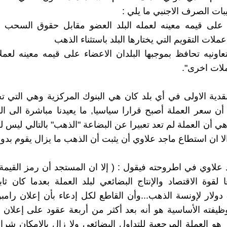
بات الصرف الاجنبي ما يلي :
ظ على قيمه معينه لعمله البلد العضو مقابل حقوق السحب ا
لات التقويم التي يختارها البلد باستثناء الذهب
 تعاونيه تحافظ بموجبها البلدان الاعضاء على قيمه معينه لعملا
لات اخرى".
قدية الاولى في أي بلد كان هي البنوك المركزية وهي التي ت
 أن سعر العملة أصبح قرارا سياسيا, ما يعيدنا مباشرة الى ال
وهي أن العملة لم تعد تعبيرا عن البضاعة "الذهب" بالتالي ليس ل
الا ان استطاع ماجد علاوي أن يثبت أن الذهب ما يزال يقوم بدو
علاوي في اطروحته فيقول : ( إلا ان المستجد أن رمز القيمة
 لقوة الاقتصاد والإنتاج البضائعي لبلد العملة بعدما كان ثاب
بحوالي 35 دولار لإونسة الذهب...وأن القاطع لكل إدعاء بأن إعلان رام
ظيفته الأساسية هو أنه بعد أكثر من أربعة عقود على إعلان را
 هو العملة المرجعية للتداول البضائعي ولا زال بالإمكان شراء