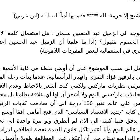
يخ إلا حرمة الله ***** فقم بها أدباً لله بالله (ابن عربي)
جه الى الزميل عبد الحسين سلمان : هل استعمال كلمة "لاه
 الخصوم مقبول؟ (اذا ما علمنا أن الزميل عبد الحسين ا
مري في استعماليه لبعض المفردات اللاهوتية)
ل الى صلب الموضوع علي أن أوضح نقطة في غاية الأهمية با
بالرفيق فؤاد النمري وانهيار الرأسمالية, عندما بدأت رحلة الم
مرتني نظريات ماركس ولكنني كنت أشعر بالاحباط وعدم الاقت
حليلات ماركسيي اليوم ولا أشعر أن لها أي علاقة بعالمنا بل م
عالم ماركس على عالم تغير 180 درجة الى أن صادفت كتابات
تابه "جديد الاقتصاد السياسي" الذي فتح أمامي افقا أوسع 
يدقق فيما كتبته الى الان لم أتطرق ولو مرة واحدة الى ت
 عالم اليوم وأنا أعتبر تاكل قانون القيمة نقطة انطلاقي لدرا
ذه الدراسه تحتاج مني أن أعكف على المطالعة طويلا وأتمهل و