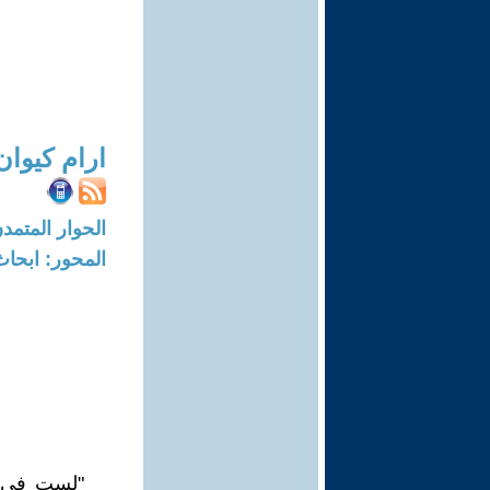
ارام كيوان
الحوار المتمدن-العدد: 5767 - 18
المحور: ابحاث
"لست في وا