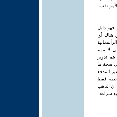
لأمر نفسه
ر فهو دليل
 هناك أي
لرأسمالية
 لا نتهم
يتم تدوير
لى صحة ما
غير المدفع
لاحظة فقط
 ان الذهب
يع شراءه