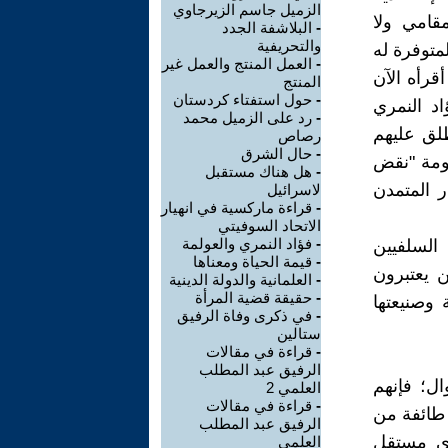
الزميل جاسم الزيرجاوي
قامي ولا
-
البلاشفة الجدد
والتحريفية
لمتوفرة له
-
العمل المنتج والعمل غير
قرأه الآن
المنتج
-
حول استفتاء كردستان
اد النمري
-
رد على الزميل محمد
لق عليهم
رصاص
-
حال الشرق
سومة "نقض
-
هل هناك مستقبل
ر المتمدن
لاسرائيل
-
قراءة ماركسية في انهيار
الاتحاد السوفيتي
-
فؤاد النمري والعولمة
السلفيين
-
قيمة الحياة ومعناها
ن يعتبرون
-
العلمانية والدولة الدينية
-
حقيقة قضية المرأة
 وصنيعتها
-
في ذكرى وفاة الرفيق
ستالين
-
قراءة في مقالات
الرفيق عبد المطلب
ل؛ فإنهم
العلمي 2
-
قراءة في مقالات
 طائفة من
الرفيق عبد المطلب
أي مستقل
العلمي