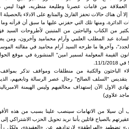
 العملاقة من قامات عصرنا وطليعة منظريه، فهذا ليس م
ا أن هناك حالات تحفز القارئ والمتابع على الادلاء بالحصيلة ا
 الدائرة، ومنها تلك التي حفزني عليها ما سبق أن قرأته وما أ
كثير من الكتاب والباحثين من المتبنين لأطروحات السيد فؤ
السادة عبد المطلب العلمي وآرام محماميد وآخرون، ومن يط
الجدد"، وآخرها ما طرحه السيد آرام محاميد في مقالته المو
ون القيمة المعولمة لسمير امين" المنشورة في موقع الحوا
اء الباحثون والكتبة من منطلقات ومواقف تذكر بمواقف 
 بتقديس "السلف الصالح" رجال عصر الرسالة وتابعيهم، الذي
هادي الاول الآن إستهداف مخالفيهم وليس الهيمنة الامبريالية
ماجد علاوي)
 أن سيلا من الاتهامات سينصب علينا بسبب من هذه الأقوا
يرتهم بالصياح قائلين بأننا نريد تحويل الحزب الاشتراكي إلى
س» تضطهد «الهراطقة» لارتدادهم عن «العقيدة»، ولكل ر