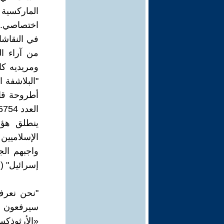
الماركسية
اختصاصي. إل
في النقاشات
من آراء ال
ومريديه ك
"البلاشفة 
أطروحة قان
العدد 5754 في 11/1/2018.
ينطلق هؤل
الإسلاميين
واجبهم الج
إسرائيل" (
"نحن نعرف
سيرفعون عق
«الأرثوذك