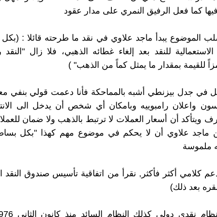
ها كما فعل الرفيق النمري على مدار عقود
لب الموضوع يبدأ ماجد علاوي في نقد ما طرحته قائلا : (بكل
الاستعمالية للنقد بعد إلغاء غطائه الذهبي، فلا زال "النقد ر
اً للقيمة بمقدار ما يمثل كماً من الذهب" )
ل في جدل بيزنطي أشبه بالمماحكة فأنا دعمت قولي بنفي مع
كسون واعلان رامبوييه وبامكان أي شخص أن يدخل الى الانت
ف ويتأكد أن أسعار العملات لا ترتبط بالذهب ولا ضمان للعمل
ماجد علاوي أن لا يحكم في موضوع مهم كهذا "بكل بساط
ه ملموسة
م كلامي أكثر فأكثر, نقرأ من اتفاقية تأسيس صندوق النقد ا
مقره بعد ذلك)