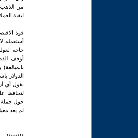
من الذهب ب
لبقية العمل
قوة الاقتصا
أستعمله لا
حاجة لعولم
أوقف القط
بالمبالغة)
الدولار باس
نقول أي أن 
لتحافظ على
حول جملة : 
لم يعد معي
********