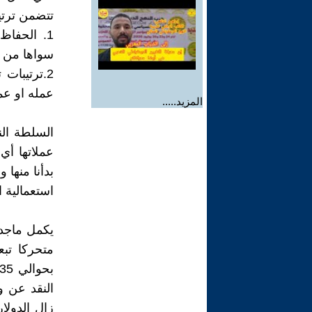
تتضمن ترتي
1. الحفا
سواها من عم
2.ترتيبات
عمله او عم
المزيد.....
السلطة الن
عملاتها أي
بدأنا منها 
استعمالية 
يكمل ماجد 
متحركا تبعا
النقد عن و
زال الدولار