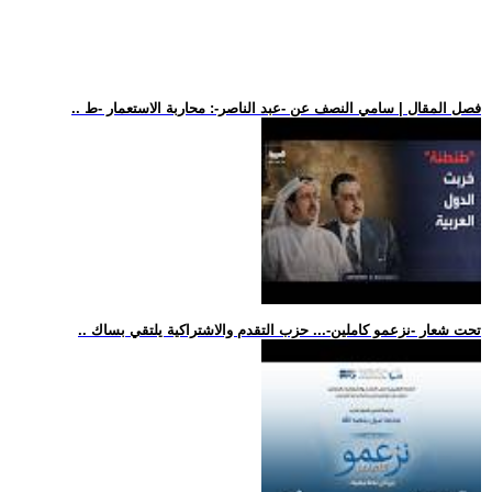
.. فصل المقال | سامي النصف عن -عبد الناصر-: محاربة الاستعمار -ط
.. تحت شعار -نزعمو كاملين-... حزب التقدم والاشتراكية يلتقي بساك