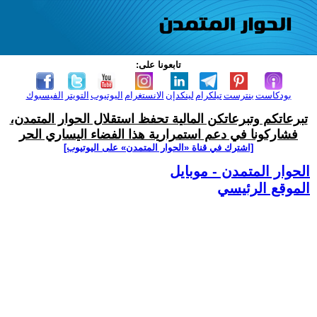
تابعونا على:
بودكاست
بنترست
تيلكرام
لينكدإن
الانستغرام
اليوتيوب
التويتر
الفيسبوك
تبرعاتكم وتبرعاتكن المالية تحفظ استقلال الحوار المتمدن،
فشاركونا في دعم استمرارية هذا الفضاء اليساري الحر
[اشترك في قناة ‫«الحوار المتمدن» على اليوتيوب]
الحوار المتمدن - موبايل
الموقع الرئيسي