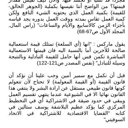
مجردا قد تشيأ أو تجسد فيها. والان كيف نقيس مقدار
قيمتها؟ من الواضح أننا نقيسها بكملية (الجوهر الخالق-
للقيمة) بكمية العمل الذي يحتويه الشيء النافع ولكن
كمية العمل تقاس بمدته ووقت العمل بدوره يجد قياسه
بأجزاء الزمن كالأسابيع والأيام والساعات" (راس المال,
المجلد الأول ص67-68)
يقول ماركس : "انها (أي السلعة) تمتلك قيمة استعمالية
صالحة للأخرين أما بالنسبة اليه فان قيمتها الاستعمالية
المباشرة تكمن قس أنها حامل للقيمة التبادلية وبالنتيجة
وسيلة للتبادل" (نفس المصدر ص121-122)
قبل أن نكمل مع سمير أمين وجب علينا أن نؤكد أن
قانون القيمة (أو القيمة المعولمة) لا تحتاج لأن تتعولم
كونها قانون طبيعي مستقل عن ارادة البشر ولا ينتفي هذا
القانون نهائيا الا في الشيوعية عندما ينتهي تقسيم العمل
ويبقى في حدود ضيقة في الاشتراكية أي في التخطيط
المركزي كما يؤكد عظيم البلاشفة يوسف ستالين في
كتابه "القضايا الاقتصادية للاشتراكية في الاتحاد
السوفيتي"