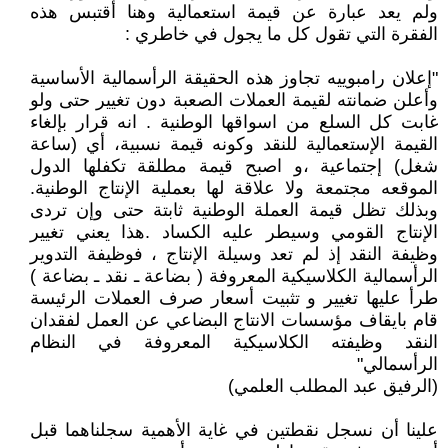
ولم يعد عبارة عن قيمة استعمالية وهنا أقتبس هذه
الفقرة التي تقول كل ما يجول في خاطري :
"إعلان رامبوييه تجاوز هذه الحقيقة الرأسمالية الأساسية
وأعلن ضمانته لقيمة العملات الصعبة دون تغيير حتى ولو
غابت كل السلع من اسواقها الوطنية . انه قرار بإلغاء
القيمة الإستعمالية للنقد وكونه قيمة نسبية، أي (ساعة
شغل) إجتماعية ،و اصبح قيمة مطلقة تكفلها الدول
الموقعه مجتمعة ولا علاقة لها بعملية الإنتاج الوطنية.
وبذلك تظل قيمة العملة الوطنية ثابتة حتى وإن تردى
الإنتاج القومي وسيطر عليه الكساد .هذا يعني تغيير
وظيفة النقد إذ لم تعد وسيلة الإنتاج ، فوظيفة التدوير
الرأسمالية الكلاسيكية المعروفة ( بضاعة ـ نقد ـ بضاعة )
طرأ عليها تغيير و تثبيت أسعار صرف العملات الرئيسة
قام بايقاف مؤسسات الانتاج البضاعي عن العمل لفقدان
النقد وظيفته الكلاسيكية المعروفة في النظام
الرأسمالي"
(الرفيق عبد المطلب العلمي)
علينا أن نسجل نقطتين في غاية الأهمية سجلناهما قبل