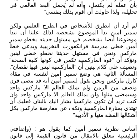
بأن عمله لم يكتمل، وأنه لم يُجمل البعد العالمي في
تحليله، ولذا حاولت أن أقوم بذلك بنفسي"
لم أرد أن اتطرق للأشخاص في الطرح العلمي ولكن
سمير أمين بدأ الموضوع بشخصه لذلك علينا أن نبدأ
موضوعنا أيضا بشخصه, في مستهل حديثه يخطو سمير
أمين خطى مدرسة فرانكفورت التخريبية ويدعي خطأ
ماركس ونحن في مستهل حديثنا نخطو خطى لينين
ونؤكد أن "قوة الماركسية تكمن في كونها كلية الصحة"
ونضيف على كلام لينين أن "الماركسية ليس فيها نقصان",
المسألة الثانية هي وضع سمير أمين لنفسه في مقام
كارل ماركس ونحن نقول لسمير أمين أنه قد مضى قرن
ونصف من الزمن ولم يملك العالم الا ماركس واحد
وسيمضى مثلها ولن يملك العالم الا ماركس واحد وان
كنت تريد أن تكون ماركسيا يشار اليك بالبنان فعليك أن
تهتدي بمنارة الماركسية وتكف عن معارضة ماركس بكل
أشكالها الفظة منها و"الأدبية"
أساس نظرية سمير أمين كما يقول هو : (وإضافتي
الرئيسية تتعلق بالانتقال من قانون القيمة إلى قانون