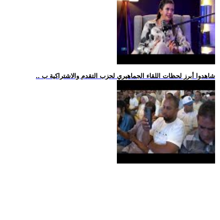
.. شاهدوا أبرز لحظات اللقاء الجماهيري لحزب التقدم والاشتراكية ب