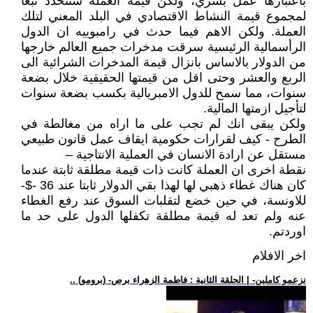
باعتبارها عمل بشري، ولكن قيمة العملة ستتحدد تبعا
لمجموع قيمة النشاط الاقتصادي في البلد المعني لتلك
العملة. ولكن الاهم فيما حدث في رامبوييه ان الدول
الرأسمالية الرئيسية سرقت مدخرات جميع العالم خارجها
من الدولار بالاساس بانزال قيمة المدخرات الشرائية الى
الربع والعشر وحتى اقل من قيمتها الحقيقية خلال بضعة
سنوات، مما سمح للدول الامبريالية بكسب بضعة سنوات
لتأجيل ازمتها المالية.
ولكن يبقى انك لم تجب على ما اراه من مغالطة في
الطرح - كيف لقرارات حكومية ايقاف عمل قانون طبيعي
مستقل عن ارادة الانسان في العملية الانتاجية –
نقطة اخرى ان العملة كانت ذات قيمة مطلقة ثابتة عندما
كان هناك غطاء ذهبي لها لهذا بقي الدولار ثابتا عند 36 -$-
للاونسة، في حين خضع لتقلبات السوق عند رفع الغطاء
عنه ولم تعد له قيمة مطلقة تكفلها الدول على حد ما
اوردتم.
اخر الافلام
.. (برومو) -نزعمو كاملين- | الحلقة الثانية : فاطمة الزهراء برص