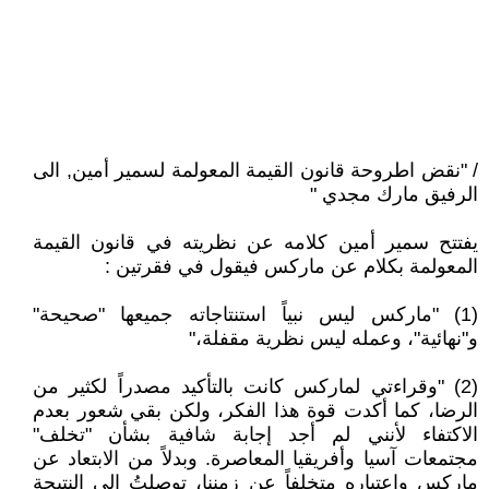
/ "نقض اطروحة قانون القيمة المعولمة لسمير أمين, الى
الرفيق مارك مجدي "
يفتتح سمير أمين كلامه عن نظريته في قانون القيمة
المعولمة بكلام عن ماركس فيقول في فقرتين :
(1) "ماركس ليس نبياً استنتاجاته جميعها "صحيحة"
و"نهائية"، وعمله ليس نظرية مقفلة،"
(2) "وقراءتي لماركس كانت بالتأكيد مصدراً لكثير من
الرضا، كما أكدت قوة هذا الفكر، ولكن بقي شعور بعدم
الاكتفاء لأنني لم أجد إجابة شافية بشأن "تخلف"
مجتمعات آسيا وأفريقيا المعاصرة. وبدلاً من الابتعاد عن
ماركس واعتباره متخلفاً عن زمننا، توصلتُ إلى النتيجة