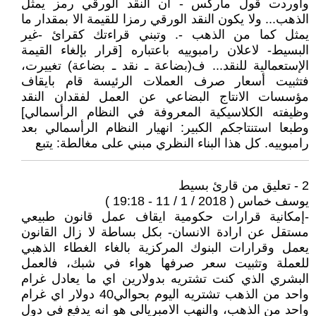
واوردت قول ماركس - ان النقد الورقي رمز يمثل
الذهب... ولا يكون النقد الورقي رمزا للقيمة الا بمقدار ما
يمثل كما من الذهب -. وتبني قراءتك كقرائ -غير
البسيط- لاعلان رامبوييه باعتباره [قرار بإلغاء القيمة
الإستعمالية للنقد... ف(بضاعة ـ نقد ـ بضاعة) تغييرت،
فتثبيت أسعار صرف العملات الرئيسة قام بايقاف
مؤسسات الانتاج البضاعي عن العمل لفقدان النقد
وظيفته الكلاسيكية المعروفة في النظام الرأسمالي]
وطبعا استنتاجكم الكبير: انهيار النظام الرأسمالي بعد
رامبوييه. كل هذا البناء النظري مبني على مغالطة: يتبع
2 - تعليق من قارئ بسيط
يوسف خماس ( 2018 / 1 / 11 - 19:18 )
-إمكانية قرارات حكومية ايقاف عمل قانون طبيعي
مستقل عن ارادة الانسان- بكل بساطة لا زال القانون
يعمل وقرارات البنوك المركزية بالغاء الغطاء الذهبي
للعملة وتثبيت سعر صرفها هواء في شبك، فالعمل
البشري الذي كنت تشتريه بدولارين اي ما يعادل غرام
واحد من الذهب تشتريه اليوم بحوالي40 دولار اي غرام
واحد من الذهب، والنهب الامبريالي هو انه يدفع في دول