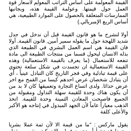
القيمة المعولمة على أساس التراتب المعولم لأسعار قوة
العمل حول قيمتها. وعولمة القيمة هذه، وبجانبها
الممارسات المتعلقة بالحصول على الموارد الطبيعية، هي
أساس الريع الإمبريالي.)
أولا لنشرح ما هو قانون القيمة قبل أن ندخل في جدل
شديد اللهجة حول ما يقوله سمير أمين, قانون القيمة, أولا
فان القيمة هي اسم العمل البشري في الطبيعة الذي
بذله الانسان ليحول قسما من منتجات الطبيعة الى مادة
تنفعه للاستعمال (ما يعرف بالقيمة الاستعمالية) وهذه
القيمة الاستعمالية ان تجسدت في شكل سلعة تحتوي
على قيمة تبادلية وفي فجر التاريخ كان التبادل عينياً ، أي
أن يتبادل شخصان عرض احدهم كيسا من القمح مع اخر
عرض حذائا. ولدى اتساع التجارة وتعميقها كان لا بد من
أن يكون هناك وحدة للقيمة سهلة التداول ومقبولة من
الجميع فاصبحت المعادن الثمينة وحدة للقيمة. اتخذ
الذهب معياراً عاماً لأن الجهد المبذول في إنتاجه هو الأكبر
والأعلى كلفة
يقول ماركس : "ما من قيمة الا لأن ثمة عملا بشريا