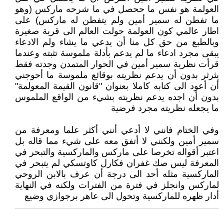
العولمة هو نفس ما ححصل في ما شرحه ماركس (وهو
ما تفطن له سمير أمين ولم يتفطن له ماركس) على
اطار عالمي كون العولمة حولت العالم الى قرية صغيرة
وبالطبع من حق كل منا أن يدعي ما يشاء ولم الادعاء
يبقى مجرد ادعاء ما لم يدعم بأدلة ملموسة تثبته وعندما
قرأت نظرية سمير أمين في الحوار المتمدن وجدته فقط
يثرثر بدون أن يدعم نظريته بوقائع ملموسة ما أحوجني
أن أعود الى كتابه كاملا بعنوان "قانون القيمة المعولمة"
بدون أن اجده يدعم نظريته بشيء من الواقع الملموس
ما يجعله نظريته مجرد فرضية
وفي الختام فانني لا أدعي أنني أكثر علما ومعرفة من
سمير أمين ولكنني لا أتفق معه على شيء مما قاله بل
اعتبر أقواله تخرصا على ماركس والماركسية والتبحر في
المعرفة ليس صك غفران فكارل كاوتسكي لم يتبحر في
الماركسية مثله أحد الى درجة أن عرف بالابن الروحي
لماركس وانجلز في فترة من الفترات ولكنه في النهاية
أدار ظهره للماركسية وتحول الى عاهر برجوازي وضيع