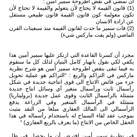
أن نمضي في نقض اطروحة سمير أمين :
(1) قانون القيمة لا يحتاج لأن يتعولم والقيمة لا تحتاج لأن
تكون معولمة كون قانون القيمة قانون طبيعي مستقل
عن ارادة الانسان
(2) فات سمير ما حدث لقانون القيمة منذ سبعينات القرن
الماضي (ولم يفت ماركس شيء)
مجرد أن كسرنا القاعدة التي ارتكز عليها سمير أمين هذا
يكفي لكي نقول بانهيار كامل البنيان لذلك كل ما سنقوم
به فيما تبقى بنقض اطروحة سمير أمين هو شرح نظرية
ماركس في التراكم والريع : "التراكم هو عملية تحويل
جزء من فائض الانتاج الى قوى انتاجية جديدة في شكل
رأسمال ثابت ورأسمال متغير أي وسائل انتاج جديدة
متمثلة بالرأسمال الثابت وقوى عمل جديدة (بروليتاريا)
متمثلة في الرأسمال المتغير وفي الزراعة يدفع
الرأسمالي الى المالك العقاري مبلغا من النقد مثبت
بموجب عقد لقاء السماح له باستخدام رأسماله في هذا
الحقل الخاص من الانتاج (ما يعرف بالريع العقاري) "
في نظرية سمير أمين افترض أن ما يحصل في ظل