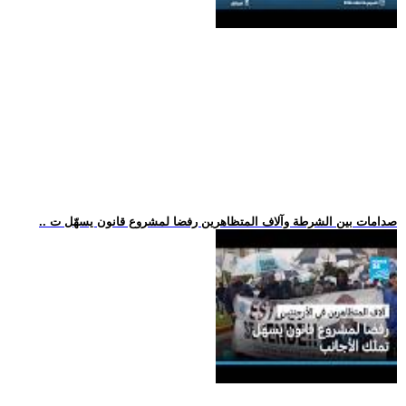
.. صدامات بين الشرطة وآلاف المتظاهرين رفضا لمشروع قانون يسهّل ت