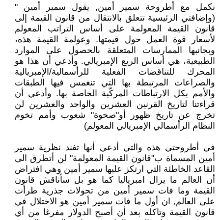
نكمل مع أطروحة سمير أمين, يقول سمير أمين "
(وإضافتي الرئيسية تتعلق بالانتقال من قانون القيمة إلى
قانون القيمة المعولمة على أساس التراتب المعولم
لأسعار قوة العمل حول قيمتها. وعولمة القيمة هذه،
وبجانبها الممارسات المتعلقة بالحصول على الموارد
الطبيعية، هي أساس الريع الإمبريالي. وأدعي أن هذا هو
المحرك للتناقضات الفعلية للرأسمالية/الإمبريالية
والصراعات المرتبطة بها التي تنغمس فيها الطبقات
والأمم بكل الارتباطات المركّبة الخاصة بها. وأدعي أن
قراءتنا لتاريخ القرنين العشرين والواحد والعشرين لن
تخرج عن تاريخ ظهور أو"صحوة" شعوب وأمم تخوم
النظام الرأسمالي الإمبريالي المعولم)
في أطروحتي هذه والتي أدعي أنها تفند نظرية سمير
أمين المسماة ب"قانون القيمة المعولمة" لن أتطرق الى
القاعد الخاطئة التي ارتكز عليها سمير أمين وهي افتراض
أن العالم ما يزال امبرياليا كما هو بل سأناقش قانون
القيمة وما فات سمير أمين من تحولات جذرية طرأت
على العالم, ان أول ما فات سمير أمين هو الاختلال في
قانون القيمة وتاكله بعد أن أصبح الدولار مفرغا من أي