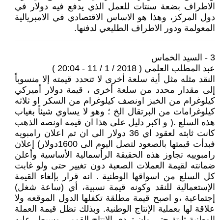
الاطراف بضعة سنتات للعمل الذي يدفع فيه دولار في
دول المركز، وهذا هو الاساس الاقتصادي في الامبريالية
المعولمة ودور الاطراف الطليعي لدفنها.
3 - السيد الخماس
عبد المطلب العلمي ( 2018 / 1 / 11 - 20:04 )
النقد مثله مثل أية سلعة أخرى لا تتحدد قيمته إلا منسوباً
إلى مقدار محدد من سلعة أخرى ، قيمة دولار أميركي
كيلوغرام من الخبز اونصف كيلوغرام من السكر او ثلاثه
كيلوغرامات من البرتقال الخ ؛ وهو لا يساوي شيئاً بغياب
هذه السلع .( و اكبر دليل على هذا ان قيمه اونصه الذهب
كانت ثابته لعقود اي 36 دولار الى ان تم اعلان رامبويه
فبدأت قيمتها بالصعود لتصل اليوم الى 1600دولار) إعلان
رامبوييه تجاوز هذه الحقيقة الرأسمالية الأساسية وأعلن
ضمانته لقيمة العملات الصعبة دون تغيير حتى ولو غابت
كل السلع من اسواقها الوطنية . انه قرار بإلغاء القيمة
الإستعمالية للنقد وكونه قيمة نسبية، أي (ساعة شغل)
إجتماعية ،و اصبح قيمة مطلقة تكفلها الدول الموقعه ولا
علاقة لها بعملية الإنتاج الوطنية. وبذلك تظل قيمة العملة
الوطنية ثابتة حتى وإن تردى الإنتاج القومي وسيطر عليه