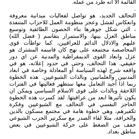
القائمة الا أنه طرد من عمله.
.
التحالف الجديد، هو تواصل لفعاليات ميدانية معروفة
وانعكاس لفشل وعجز منظومة العمل للاحزاب المتنفذة
، التي شكل جوهرها بناء الحصون الطائفية وتوسيع
مناطق العزل بينها، والاستمرار بتقاسم ( فضل الله)
عليهم والاذلال الدائم للعراقيين، كما تواطأت قوى
المحاصصة مجتمعه على نهج كان قاسمه المشترك هو
عزل وابعاد القوى الديمقراطية والمدنية عن اي دور
حقيقي. هذا التحالف، وحتى في حدود إعلانه، هو في
واقعه شرخ لهذه السياسة أو المعادلة وخاصة في ابعاد
المدنيين والعلمانيين وبالذات الشيوعيين. هذه الخطوة
ربما اذا اُجيد التعامل معها ستظهر فعاليتها في الفترات
اللاحقة وبالذات على قوى الاسلام السياسي ويمكن ان
يكون تأثيرها ابعد من عراقيتها. لقد كسرت هذه الخطوة
الحاجز النفسي في التحالف مع الشيوعيين وفكرة
تكفيرهم، وهي خطوة هامة في مجتمع مسكون بالدين
والخرافة، مثلا لقاء الصدر مع سكرتير الحزب الشيوعي
خفف من الضغط على حركة الشيوعيين في بعض
مناطق بغداد.