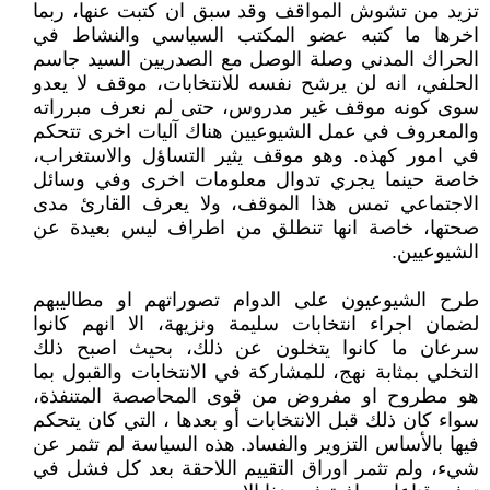
تزيد من تشوش المواقف وقد سبق ان كتبت عنها، ربما
اخرها ما كتبه عضو المكتب السياسي والنشاط في
الحراك المدني وصلة الوصل مع الصدريين السيد جاسم
الحلفي، انه لن يرشح نفسه للانتخابات، موقف لا يعدو
سوى كونه موقف غير مدروس، حتى لم نعرف مبرراته
والمعروف في عمل الشيوعيين هناك آليات اخرى تتحكم
في امور كهذه. وهو موقف يثير التساؤل والاستغراب،
خاصة حينما يجري تدوال معلومات اخرى وفي وسائل
الاجتماعي تمس هذا الموقف، ولا يعرف القارئ مدى
صحتها، خاصة انها تنطلق من اطراف ليس بعيدة عن
الشيوعيين.
طرح الشيوعيون على الدوام تصوراتهم او مطاليبهم
لضمان اجراء انتخابات سليمة ونزيهة، الا انهم كانوا
سرعان ما كانوا يتخلون عن ذلك، بحيث اصبح ذلك
التخلي بمثابة نهج، للمشاركة في الانتخابات والقبول بما
هو مطروح او مفروض من قوى المحاصصة المتنفذة،
سواء كان ذلك قبل الانتخابات أو بعدها ، التي كان يتحكم
فيها بالأساس التزوير والفساد. هذه السياسة لم تثمر عن
شيء، ولم تثمر اوراق التقييم اللاحقة بعد كل فشل في