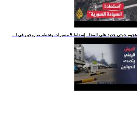
.. هجوم حوثي جديد على المخا.. إسقاط 5 مسيرات وتحطم صاروخين في ا