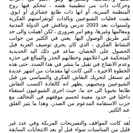
وحركات ذات بنى تنظيمية هشه ، تتحكم فيها روح
المنظمة السرية، أو انها ذات طابع عشائري أو ابوي.
بقيت فعليات الشيوعيين وبالذات كونفراستهم الفكرية
ولسنوات بعد 2003 تدرس وتناقش في الدولة المدنية
ومعالمها وغيرها، وهو امر ضروري ، لكن اهملت والى حد
كبير طريق الوصول اليها. يعني في الكثير من جوانب
النشاط الفكري ، الذي كان يجري توصيف العربة قبل
الحصول على الحصان. ساعد في ذلك اليد الحديدية
المتحكمة في اعلامهم وخطابهم الحذر والمبالغ في حذره
وعدم الانفتاح في تقبل ما ينشر في هذا الصدد. حتى هذه
الخطوة الاخيرة ، التي كانت لها مقدمات من اشهر عديدة
لم تستغل لتحريك النقاش الفكري والسياسي من قبل
الشيوعيين ومحبيهم، يظهر انه كالعادة اكتسب النقاش
طابعا نخبويا الى حد ما، حيث اجرى الشيوعيون استفتاء
داخليا في حدود معينة لحسم موقفهم في التحالف مع
حزب الاستقامة المدعوم من الصدر، وهذا ما يثير القلق
عند الكثير.
.
لقد كانت المواقف والتصريحات المربكة وفي عدد غير
قليل من المناسبات سواء قبل أو بعد الانتخابات السابقة