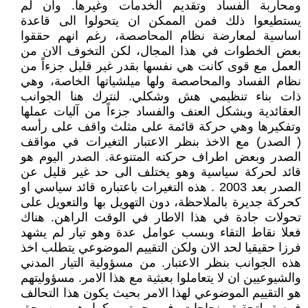
ومحاربة الفساد وتقديم الخدمات وغيرها. وان لم
يستطيعوا ذلك فمن الممكن ان يتحولوا الى قاعدة
اساسية لمعارضة نظام المحاصصة، رغم انهم حققوا
بعض الخطوات في هذا المجال، لكن التخوف الان من
العمل مع قوى كانت هي نفسها بقدر غير قليل جزءاً من
نظام الفساد والمحاصصة ولها ميلشياتها الخاصة، وهي
ذات بناء تنظيمي هش وشكلي. لنترك هنا الجوانب
العقائدية ويشكل العنف والفساد جزءاً من آليات عملها
وتفكيرها وهي حركة قائمة على مثلث واقف على رأسه
( الصدر) مع الاخذ بنظر الاعتبار التغيرات في مواقف
الصدر وبعض اطراف حركته المتنوعة. الصدر اليوم هو
قائد لحركة سياسية وهو يختلف الى حد غير قليل عن
الصدر بعد 2003 . هذه التغيرات باعتباره قائد سياسي او
كحركة جديرة بالملاحظة، دون التهويل بها والتعويل على
تحولات جادة في هذا الاطار في الوقت الراهن. هناك
فعلا نقاط التقاء وبسب عوامل عدة وهو تيار لم يشهد
فرزا حقيقيا لحد الان ولكن التقييم الموضوعي يتطلب اخذ
هذه الجوانب بنظر الاعتبار. من مسؤولية التيار المدني
والشيوعيين ان لا يتعاملوا بعبثية مع هذا الامر. مسؤوليتهم
هو التقييم الموضوعي لهذا الامر بحيث يكون هذا التحالف