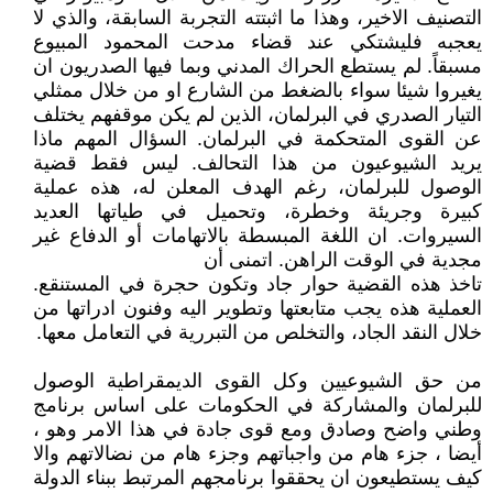
التصنيف الاخير، وهذا ما اثبتته التجربة السابقة، والذي لا
يعجبه فليشتكي عند قضاء مدحت المحمود المبيوع
مسبقاً. لم يستطع الحراك المدني وبما فيها الصدريون ان
يغيروا شيئا سواء بالضغط من الشارع او من خلال ممثلي
التيار الصدري في البرلمان، الذين لم يكن موقفهم يختلف
عن القوى المتحكمة في البرلمان. السؤال المهم ماذا
يريد الشيوعيون من هذا التحالف. ليس فقط قضية
الوصول للبرلمان، رغم الهدف المعلن له، هذه عملية
كبيرة وجريئة وخطرة، وتحميل في طياتها العديد
السيروات. ان اللغة المبسطة بالاتهامات أو الدفاع غير
مجدية في الوقت الراهن. اتمنى أن
تاخذ هذه القضية حوار جاد وتكون حجرة في المستنقع.
العملية هذه يجب متابعتها وتطوير اليه وفنون ادراتها من
خلال النقد الجاد، والتخلص من التبررية في التعامل معها.
من حق الشيوعيين وكل القوى الديمقراطية الوصول
للبرلمان والمشاركة في الحكومات على اساس برنامج
وطني واضح وصادق ومع قوى جادة في هذا الامر وهو ،
أيضا ، جزء هام من واجباتهم وجزء هام من نضالاتهم والا
كيف يستطيعون ان يحققوا برنامجهم المرتبط ببناء الدولة