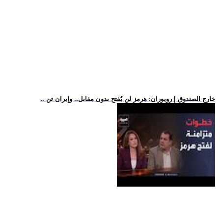
.. خارج الصندوق | رويوران: هرمز لن يُفتح بدون مقابل.. وإيران تن