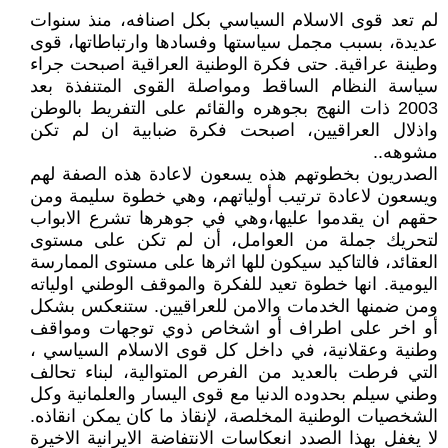
لم تعد قوى الاسلام السياسي بكل اصنافه، منذ سنوات
عديدة، بسبب مجمل سياستها وفسادها وارتباطاتها، قوى
وطينة عراقية. حتى فكرة الوطنية العراقية اصبحت جراء
سياسة النظام الساقط ومواصلة القوى المتنفذة بعد
2003 ذات النهج بجوهره والقائم على التفريط بالوطن
واذلال العراقيين، اصبحت فكرة ضبابية ان لم تكن
مشوهه..
الصدريون بخطوتهم هذه يسعون لاعادة هذه الصفة لهم
ويسعون لاعادة ترتيب أولياتهم، وهي خطوة سليمة ومن
حقهم ان يقدموا عليها،وهي في جوهرها تشرع الابواب
لتحريك جملة من العوامل، أن لم تكن على مستوى
العقائد، فالتاكيد سيكون للها اثرها على مستوى الممارسة
اليومية. انها خطوة تعيد للفكرة والموقف الوطني اولياته
ومن ضمنها الخدمات والامن للعراقيين. ستنعكس بشكل
أو اخر على اطراف أو اشخاص ذوي توجهات ومواقف
وطنية وعقلانية، في داخل كل قوى الاسلام السياسي ،
التي فرطت بالعديد من الفرص المتوالية، لبناء تحالف
وطني سيلم بحدوده الدنيا مع قوى اليسار والعلمانية وكل
الشخصيات الوطنية المخلصة، لإنقاذ ما كان يمكن انقاذه.
لا يغفل بهذا الصدد انعكاسات الانتفاضة الايرانية الاخيرة