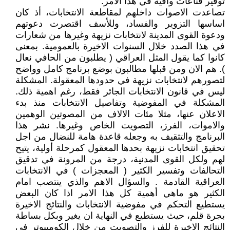
توفير قناعات وافية في هذا الامر.
تصاعدت الاصوات داخلهم لمقاطعة الانتخابات، أذ كان
اساسها التزوير والفساد، وللأسف اقتصرت دعوتهم
ودعوة القوى المدينة لانتخابات نزيهة وغيرها من شعارات
في هذا الصدد خلال السنوات الاخيرة بالعمومية. بمعنى
كانوا كما يقول المثل العراقي ( يطلبون من الحافي نعال
). هم الان ومن قبلها مطالبون بوضع برنامج كامل وواضح
لتصورهم لانتخابات نزيهة في حدودها المعقولة. المشكلة
ليس في قانون الانتخابات الجائر فقط، رغم اهمية ذلك.
المشكلة في المفوضية وتفاصيل الانتخابات منذ بدء
الاعلان عنها، مثلا مئات الالاف من المصوتين الوهمين
والاموات، الفرز، التصويت الخاص وغيرها. نشر هذا
البرنامج والتثقيف به وجعله قاعدة هامة للنضال من اجل
تحقيق انتخابات نزيهة بحدها المعقول كمرحلة أولية، يتيح
لهم ولكل القوى المدنية، درجة من المرونة في تدقيق
التحالفات وتفسير الكثير ( المعجزات ) في الانتخابات
العراقية القادمة . والسؤال الاهم والذي ينتصب امام
الكثير هو ماهي أهمية كل هذا الامر اذا كان البعض
يستطيع التحكم في مفوضية الانتخابات والنتائج الاخيرة
بجرة قلم، حيث يستطيع في النهاية ان يغير وبكل بساطة
النتائج الاخيرة للفرز والتصويت من خلال الكومبيوتر في