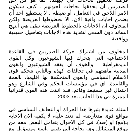
فرصة لتحقيق نجاحات في جبهتم، كما هو من حق
الصدريين ان يحققوا نجاحات لجبهتهم . كيف سيكون
الامر اللاحق في التعامل، أو ضبطه ، لا يستطيع احد أن
يضمن اجابات وافية الان، الا بخطوطها العريضة ولكن
المخاوف ان الاجابات بالخطوط العريضة تبقى هي النهج
السائد دون السعي لتغذية هذه الاجابات بتفاصيل حقيقية
وواقعية.
المخاوف من اشتراك حركة الصدريين في القاعدة
الاجتماعية التي يتحرك فيها الشيوعيون وكل القوى
الديمقراطية ، والخوف أن يفقد الشيوعيون والقوى
المدنية ماهيتهم في تحالفات كهذه وبالتالي تتحكم قوى
الاسلام السياسي والقوى المتحكمة بها اقليميا، بالقمة
والقاعدة. اي في مؤسسات الحكم وفي الشارع وهو
احتمال غير مستبعد وقائم. فقد اثبتت هذه القوى قدراتها
المميزة في هذا الجانب بعد 2003.
اسئلة عديدة يثيرها هذا الحراك أو التحالف السياسي في
مواقع قوى متعارضة، لم نعتد عليه، لا يكفيه الان الاجابة
بـ(مع) او (ضد). في كل الاحوال يتعامل البعض معه من
موقع المتشائل وهو بحاجة الى تقييم واسع ومسؤول مع