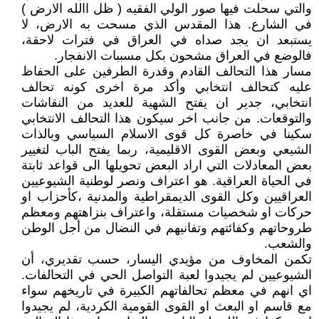
والتي سحلت فيها صور الولي الفقيه ( ظل االله الارض )
في الشارع. هذا المقدس الذي مسحت به الارض، لا
يستبعد ان يجد صداه في العراق في فترات لاحقة،
فالوضع في العراق مشحون بكل مسببات الانفجار.
مسار هذا التحالف القادم وقدرة الطرفين على الحفاظ
عليه كتحالف انتخابي وأكد مرة اخرى كونه تحالف
انتخابي، جدير ان يفتح الشهية للعديد من النقاشات
والتوقعات. من جانب اخر سيكون هذا التحالف الانتخابي
سكينا في خاصرة كل قوى الاسلام السياسي وبالذات
الشيعي وبعض القوى الاقليمية، ربما يفتح الباب لتغيير
بعض المعادلات التي اراد البعض تحويلها الى قواعد ثابتة
في الحياة العراقية. هو اعتراف ونصر لوطنية الشيوعيين
العراقيين وكل القوى الديمقراطية والمدنية ،كأحزاب او
حركات او شخصيات مستقلة، واعتراف بنزاهتهم ومعظم
طروحاتهم وكفائتهم وتفانيهم في النضال من أجل الوطن
والشعب.
تكمن المخاوف من مؤيدي اليسار، حسب تقديري، أن
الشيوعيين لم يجيدوا لعبة التواصل الحي في التحالفات.
اي انهم في معظم تحالفاتهم الكبيرة في تاريخهم سواء
مع قاسم او البعث او القوى القومية الكردية، لم يجيدوا