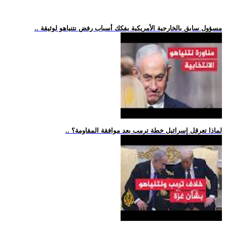
.. مسؤول سابق بالخارجية الأمريكية يفكك أسباب رفض نتنياهو لوثيقة
.. لماذا تعرقل إسرائيل خطة ترمب بعد موافقة المقاومة؟