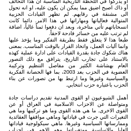
او يدركوا في اللحظة التاريخية المناسبة ان هذا التحالف
أو ذاك اصبح اضيق مما يمكن ان يكون عليه، او انه تحول
الى مشنقة في رقابهم. لم تظهر القيادات الحزبية
المتوالية فعالياتها ومهاراتها في هذا الامر. دائما كانت
انسحاباتهم تأتي متاخرة، وبعد ان دفعوا ثمناً غالياً، اضافة
لم ترتب عليه من خسائر فادحة لاحقاً.
طبعا هذا لا يتعلق فقط بطريقة التفكير وما يؤخذ عليها
وانما آليات العمل، واتخاذ القرار بالوقت المناسب. بمعنى
هناك شكوك جادة بقدرة القيادات على ادارة عملية كهذه
بالاستناد على تجارب التاريخ، يترافق مع ذلك التصور
العام بهشاشة الكثير من مفاصل التنظيم وتركيبة
العضوية في الحزب بعد 2003، بما فها الحصانة الفكرية
والسياسية وغيرها وما ارتبط بها من تصورات عن بناء
الحزب باعتباره حزب انتخابي.
أهمل الشيوعيون او القوى المدنية تقديم دراسات جادة
ومتواصلة عن الاحزاب الاسلامية في العراق أو عن
القوى الاخرى. ما هي هذه القوى وما هو تركيبها وما هي
التغيرات التي جرت في قياداتها وماهي مواقفها العقائدية
وممارساتها السياسية وغيرها. ماهي سيكولوجية قياداتها
العليا والاساسية ومتغيراتها وهو الاهم في احزاب