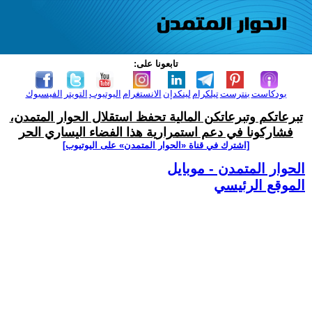
تابعونا على:
بودكاست
بنترست
تيلكرام
لينكدإن
الانستغرام
اليوتيوب
التويتر
الفيسبوك
تبرعاتكم وتبرعاتكن المالية تحفظ استقلال الحوار المتمدن،
فشاركونا في دعم استمرارية هذا الفضاء اليساري الحر
[اشترك في قناة ‫«الحوار المتمدن» على اليوتيوب]
الحوار المتمدن - موبايل
الموقع الرئيسي