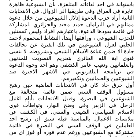
باستهانة في احد لقاءاته المتلفزة، بان الشيوعية ظاهرة
عابرة في العراق وفي طريقها الى الزوال. في الانتخابات
الثانية أراد حزب الدعوة إذلال الشيوعيين من خلال دعوة
ممثليهم في البرلمان حميد مجيد والجزائري للمشاركة
في قائمة يقودها الدعوة، باعتبارهم افراد وليس كممثلين
للحزب الشيوعي ، ورافقها أيضا، النشاط المحموم لاحمد
الجلبي لعزل الشيوعيين في تلك الفترة عن تحالفات
جادة الا ضمن عباءة الاسلام الشيعي وبشروطه. لا ننسى
فتوى اية الله الحائري بتحريم التصويت للمدنيين
والعلمانيين ونعيب عامر الكشفي وهو احد وجوه الدعوة
في برنامجه التلفزيوني في الاشهر الاخيرة ضد
الشيوعيين والعلمانيين وتكفيرهم.
أول خرق جاد كان في الانتخابات الماضية حين رشح
مسؤول الوقف السني ضمن قائمة متحالفة مع
الشيوعيين في البصرة، وقبيل الانتخابات بأيام اغتيل
الرجل في الزبير وفي وضح النهار، وتواطأت قوى
الاسلام السياسي، الشيعي والسني، في الكشف عن
ملابسات الاغتيال. بالمناسبة قبله سبق ان رشح احد
العاملين في الوقف السني في البصرة في قائمة
مشتركة مع الشيوعيين ورغم عدم فوزه أو فوز اي من