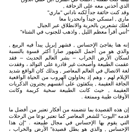
الذي أخذني معه على الزحافة ,
وقد كنت خائفة جداً لكنه ناداني "ماري"
ماري , امسكي جيداً وانحدرنا معا
لعلك تشعرين بالحرية والانطلاق عبر الجبال
"أنني أقرأ معظم الليل , واذهب للجنوب في الشتاء"
إنه هنا يفاجئ الإحساس , فشهر إبريل يبدأ فيه الربيع ,
والذي هو من أجمل الشهور صارا أكثر قسوة بالنسبة
لسكان الأرض الخراب – بشر العالم الحديث – فقد
عقمت الطبيعة وأصبحت غير قادرة على التوالد ، وفقدت
لغة الاتصال في العالم المعاصر , وبذلك كان الواقع شديد
الإيلام لهم ، وهم إذ يحاولون الهروب من الحياة الواقعية
الجافة العقيمة , ينكفئون على أنفسهم يجترون الذكريات
العقيمة , حيث كانت الطبيعة سخية كريمة وكانت
الأوقات طيبة وممتعة .
إن هذه القصيدة بما تتضمنه من أفكار تعتبر من أفضل ما
قدمه "اليوت" للشعر المعاصر كما تعتبر نوعا من الرحلات
التي يقوم بها الإحساس في مجال طبيعته . "إن هذا
الإحساس , والذي هو بطل قصيدة" الأرض والخراب ،