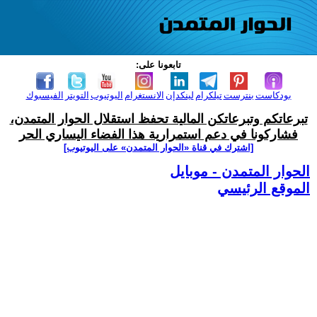
تابعونا على:
بودكاست
بنترست
تيلكرام
لينكدإن
الانستغرام
اليوتيوب
التويتر
الفيسبوك
تبرعاتكم وتبرعاتكن المالية تحفظ استقلال الحوار المتمدن،
فشاركونا في دعم استمرارية هذا الفضاء اليساري الحر
[اشترك في قناة ‫«الحوار المتمدن» على اليوتيوب]
الحوار المتمدن - موبايل
الموقع الرئيسي