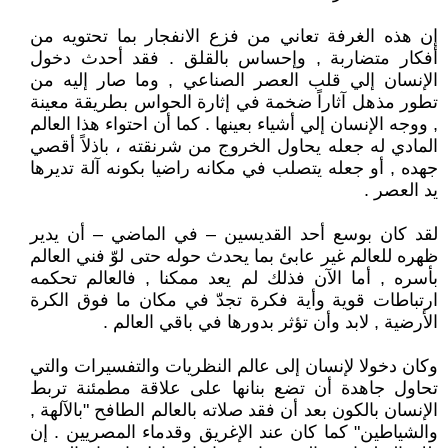
إن هذه الغرفة تعاني من فزع الانفجار بما تحتويه من
أفكار متضاربة , وإحساس بالقلق . فقد أحدث دخول
الإنسان إلي قلب العصر الصناعي , وما صار إليه من
تطور مذهل آثاراً ضخمة في إثارة الحواس بطريقة معينة
, ووجه الإنسان إلي أشياء بعينها . كما أن احتواء هذا العالم
المادي له جعله يحاول الخروج من شرنقته ، باذلاً أقصي
جهده , أو جعله يتصلب في مكانه راضيا بكونه آلة تديرها
يد العصر .
لقد كان بوسع أحد القديسين – في الماضي – أن يدير
ظهره للعالم غير عابئ بما يحدث حوله حتى لوّ فني العالم
بأسره , أما الآن فذلك لم يعد ممكنا , فالعالم تحكمه
ارتباطات قوية وأية فكرة تجدّ في مكان ما فوق الكرة
الأرضية , لابد وأن تؤثر بدورها في باقي العالم .
وكان دخولا لإنسان إلى عالم النظريات والتفسيرات والتي
تحاول جاهدة أن تضع بنانها على علاقة مطمئنة تربط
الإنسان بالكون بعد أن فقد صلاته بالعالم الطافح "بالآلهة ,
والشياطين" كما كان عند الإغريق وقدماء المصريين . إن