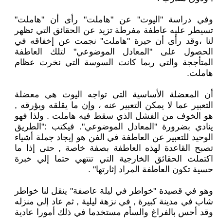
وفي دراسة "اليوت" عن "هاملت" رأى أن "هاملت"
تسيطر عليه عاطفة مفرطة تزيد عن الحقائق التي تظهر
لنا ،وقد رأى أن حيرة "هاملت" نجمت عن إخفاقه في
الحصول على "المعادل الموضوعي" لتلك العاطفة
المتأججة والتي ربما كانت السوسة التي نخرت عظام
هاملت.
أن المعضلة الأساسية التي تواجه اليوت هي معضلة
التعبير عما لا يمكن التعبير عنه ، وإن ما يقلقه ويؤرقه ,
هو الخوف من الفشل الذي سقط فيه هاملت . ولذا فهو
ينادي بضرورة "المعادل الموضوعي". فيكتب :"الطريق
الوحيد للتعبير عن العاطفة في الفن هو إيجاد جملة أشياء
تصبح القاعدة لهذه العاطفة بصفة خاصة , حتى إذا ما
اكتملت الحقائق الخارجية التي تنتهي حتما إلي خبرة
حسية تكون العاطفة المراد إثارتها" .
وهو في قصيدة "خواطر في ليلة عاصفة" ينقل لنا خواطر
شاب في مدينة كبيرة , في نزهة ليلية , ثم عاد إلي منزله
وقد أحس بالفراغ والسأم مستخدما في ذلك أمورا عادية