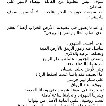
سوف ألبس بنطلونا من الفانلة البيضاء لأسير على
الشاطئ .
لقد سمعت حوريات البحر يتناجين . لا أحسبهن سوف
يناجينني" .
أو عندما يصور في قصيدته "الأرض الخراب أيضا ً"العقم
الذي أصاب العالم والفراغ الروحي"
إبريل اقسى الشهور .
تتناسل فيه زهور الزنبق بالأرض الميتة
وتختلط الرغبة بالذكرى
وتنتفض الجذور الخاملة بمطر الربيع
لقد شملنا الشتاء بدفئه
ونثر الأرض بجليد النسيان
أما الصيف فقد باغتنا عندما اسقط الرذاذ
على شتار ليبر جرسي
, ووقفنا عند الرواق
ثم خرجنا في ضوء الشمس حتى وصلنا الحديقة
وشربنا القهوة , و تحادثنا ساعة كاملة
لست روسية , لكني ألمانية الأصل من ليتوانيا
بينما كنت طفلة , أقمت في المنزل ابن عمي الدوق