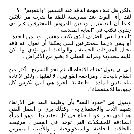
ولكن هل تقف مهمة الناقد عند التفسير "والتقويم" . ؟
لقد رأى اليوت بعد ممارسته للنقد ما يقرب من ثلاثين
عاما أن التفسير , وتلقين الدروس للمحترفين غير ذي
جدوى فكتب في "الغابة المقدسة"
"الناقد الفني الصّرف الذي يكتب مفسرا لونا من الجدة ,
أو يلقن درسا للمحترفين للفن يمكننا أن نقول أنه ناقد
يحلل المدركات الحسية , والبواعث التي تؤدي لها لكن
غايته محدودة ومرانه العقلي لا يخلو من الأغراض .
إلي أن يقول "هناك الاتجاه الدائم نحو التشريع , أكثر من
القيام بالبحث , ومراجعة القوانين , لا لقلبها , ولكن لإعادة
بناء نفس المادة . فالعقلية الحرة هي التي تكرس كل
جهودها للاستقصاء" .
ويقول في "حدود النقد" بأن وظيفة النقد هي الارتقاء
بتفهم الأدب والاستمتاع به ، وكذلك يري أن العمل الفني
هو الذي يعبر عن الحياة في كل تعقيداتها , وهو المرآة
الصادقة للمشكلات التي توجد في العصر , مرتبطة
بالحالات الخلقية والسيكولوجية , والأديب المتمرس