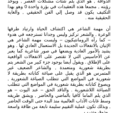
الذواقة , هو الذي يلم شتات مشكلات العصر , ويوحّد
رؤيته , مجمعا هذه التعقيدات في بؤرة واحدة 0 وهو بهذا
التكثيف يكون قد وصل إلي الفن الحقيقي , والغاية
الحقيقية منه .
أن مهمة الشاعر هي اكتشاف الحياة وارتياد طرقها
الوعرة , والشعر تركيز وليس وجدانا تسترجعه في هدوء
– كما رآه الرومانتيكيون – وليست مهمة الشاعر هي
الإتيان بالانفعالات الجديدة بل الاستعمال العادي لها . وهو
يشيد بالأمور العادية ويضعها في صور شاعرية كما يعبر
عن الأحاسيس التي لا تقتصر على الانفعالات الواقعية
على الإطلاق . ويقول أيضا بوجود جزء كبير من الشعر يتم
بطريقة شعورية ومتعمدة , والشاعر الضعيف غير
المتمرس هو الذي يقبل على صياغة كتاباته بطريقة لا
شعورية في المواضع التي تتطلب الصياغة الشعورية ,
ويصوغ كتاباته بطريقة شعورية في المواضع التي تتطلب
الصياغة اللاشعورية . والناقد الحق – عند اليوت – هو
الذي يلم الماما كافيا بالماضي والحاضر , ويشق طريقه
وسط غابات الآداب العالمية منذ البدء حتى الوقت الحاضر
, وبذلك تكون عملية التقييم سليمة نابعة من طاقة واسعة
, وذوق متدرب .