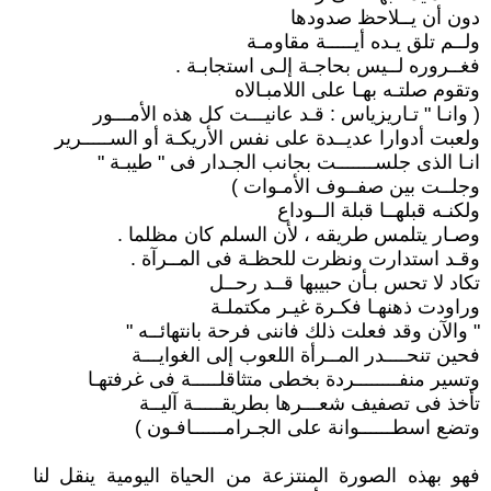
دون أن يــلاحظ صدودها
ولــم تلق يـده أيـــــة مقاومـة
فغــروره لــيس بحاجـة إلـى استجابـة .
وتقوم صلتـه بهـا على اللامبـالاه
( وانـا " تـاريزياس : قـد عانيـــت كل هذه الأمـــور
ولعبت أدوارا عديــدة على نفس الأريكـة أو الســـــرير
انـا الذى جلســـــــت بجانب الجـدار فى " طيبـة "
وجلــت بين صفــوف الأمـوات )
ولكنـه قبلهــا قبلة الــوداع
وصـار يتلمس طريقه ، لأن السلم كان مظلما .
وقـد استدارت ونظرت للحظـة فى المــرآة .
تكاد لا تحس بـأن حبيبها قــد رحــل
وراودت ذهنهـا فكـرة غيـر مكتملـة
" والآن وقد فعلت ذلك فاننى فرحة بانتهائــه "
فحين تنحــــدر المــرأة اللعوب إلى الغوايـــة
وتسير منفــــــــردة بخطى متثاقلـــــة فى غرفتهـا
تأخذ فى تصفيف شعـــرها بطريقـــــة آليــة
وتضع اسطــــــوانة على الجـرامــــــافـون )
فهو بهذه الصورة المنتزعة من الحياة اليومية ينقل لنا