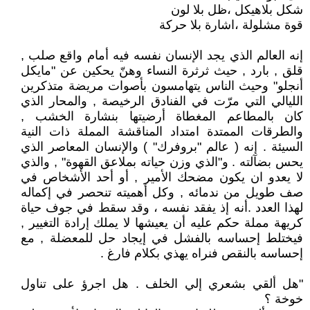
شكل بلاهيكل ،ظل بلا لون
قوة مشلولة ،اشارة بلا حركة
إنه العالم الذي يجد الإنسان نفسه فيه أمام واقع صلب ,
قلق , بارد , حيث ثرثرة النساء وهنّ يحكين عن "مايكل
أنجلو" وحيث الناس يتهامسون بأصوات مريضة متذكرين
الليالي التي مرّت في الفنادق الرخيصة , والمحار الذي
كان بالمطاعم المغطاة أرضيتها بنشارة الخشب ,
والطرقات الممتدة امتداد المناقشة المملة ذات النية
السيئة . إنه ( عالم "بروفرك" ) والإنسان المعاصر الذي
يحس بضآلته . و"الذي وزن حياته بملاعق القهوة" , والذي
لا يعدو ان يكون مضحك الأمير , أو أحد الأشخاص في
صف طويل من ندمائه , وكل أهميته تنحصر في إكماله
لهذا العدد .أنه إذ يفقد نفسه ، وقد سقط في جوف حياة
كريهة مملة حكم عليه أن يعيشها لا يملك إرادة التغيير ,
فيختلط إحساسه بالفشل في إيجاد حل للمعضلة , مع
إحساسه بالنقص فنراه يهذي بكلام فارغ .
"هل ألقي بشعري إلي الخلف . هل اجرؤ على تناول
خوخة ؟