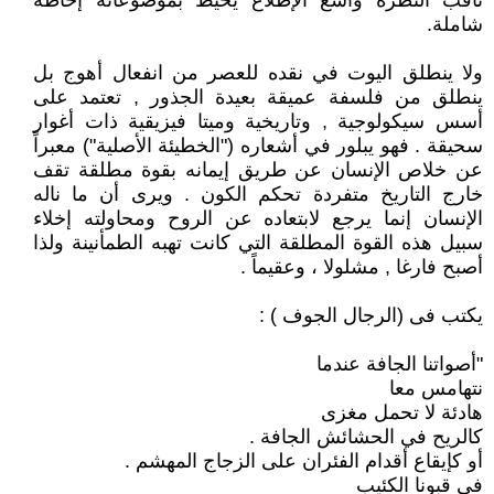
ثاقب النظرة واسع الإطلاع يحيط بموضوعاته إحاطة
شاملة.
ولا ينطلق اليوت في نقده للعصر من انفعال أهوج بل
ينطلق من فلسفة عميقة بعيدة الجذور , تعتمد على
أسس سيكولوجية , وتاريخية وميتا فيزيقية ذات أغوار
سحيقة . فهو يبلور في أشعاره ("الخطيئة الأصلية") معبراً
عن خلاص الإنسان عن طريق إيمانه بقوة مطلقة تقف
خارج التاريخ متفردة تحكم الكون . ويرى أن ما ناله
الإنسان إنما يرجع لابتعاده عن الروح ومحاولته إخلاء
سبيل هذه القوة المطلقة التي كانت تهبه الطمأنينة ولذا
أصبح فارغا , مشلولا ، وعقيماً .
يكتب فى (الرجال الجوف ) :
"أصواتنا الجافة عندما
نتهامس معا
هادئة لا تحمل مغزى
كالريح في الحشائش الجافة .
أو كإيقاع أقدام الفئران على الزجاج المهشم .
فى قبونا الكئيب