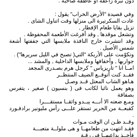
دون نبرة زاعقة أو عاطفة صاخبة .
وفي قصيدة "الأرض الخراب" يقول :
عادت السكرتيرة الى منزلها وقت اتناول الشاى .
تزيل بقايا طعام الإفطار ,
وتشعل موقدها , وقد أفرغت الأطعمة المحفوظة .
وقد انتشرت خارج النافذة ملابسها التي جففتها أشعة
شمس الأصيل .
وتكوّمت على الأريكة "التي( تصبح في الليل سريرها") .
جواربها , وأخفافها وملابسها الداخلية , والمشد ...
امــا انا " تاريزياس " كرجل هرم بصـدرى المجعد
فقــد كنت أتوقــع الضيف المنتظــر
هـاهو الشاب المعتل قــد وصـل
وهو يعمل نائبا لكاتب فى ( بنسيون ) صغير ، يتفرس
بصفاقة
ومـع ضعته الا أنـــه يبــدو واثقــا مستقــــرا
كقبعــة من الحرير تستقر علـــى رأس مليونير برادفـورد
.
وقــد ظـن ان الوقت مـوات
فقـد انتهت من طعامهــا و هى ملولــة متعبـــة
فأخــذ يداعبهــا فى رقـة