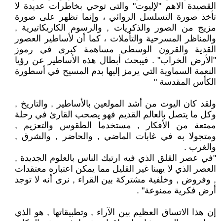
القصيدة الاهم "لإليوت" والتى توحي بخاطرات عديدة لا
تأخذ صورة التسلسل الروائي ، وإنما تظهر على صورة
مزيج من الصور والذكريات , والرسوم الكاريكاتيرية ,
والمناظر المسرحية والتأملات ، كما أن لأساطير العصور
القدية والقرون الوسطي مساهمة كبرى في رموز
"الأرض الخراب" . فيبحث أبطال هذه الأساطير عن رؤيا
النعمة السماوية التي يرمز إليها بدم المسيح في أسطورة
الكأس المقدسة "
ولقد كان اليوت من أشد المولعين بالأساطير , والتاريخ ,
وكل ما يتصل بالعالم القديم فهو يصحب القارئ في رحلة
ممتعة من الأفكار , مستخدما الطقوس والتعزيم ,
ومتجولا به في غابات الماضي , والحاضر , والشرق ,
والغرب .
"في عصر القلق الذي فيه ارتبك الناس بالعلوم الجديدة ,
العصر الذي لا يهبنا غير القليل مما يمكن اعتباره معتقدات
, وفروض , وخلفية مشتركة بين القراء , نرى أنه لا توجد
أرض فكرية ممنوعة" .
إن هذا الاتساق العظيم بين الآراء , وتطبيقاتها , هو الذي