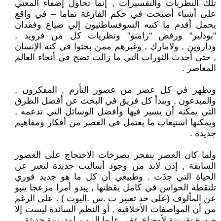
تلك النظريات والتفسيرات , إنما تحاول إضفاء المعني
على أشياء أصبحت في حكم الفارغة تماما – في واقع
يحمل أقدم ما كتبه السوفساطئيون إلي ضياع وفقدان
"بودلير" ورفض "رامبو" ونظريات كل من فرويد ,
وداروين , ولامارك , وغيرهم ممن بحثوا في كنه الإنسان
, حتى أحدث الثورات التي ما زالت تضج في أنحاء العالم
المعاصر .
ويظهر في كل عصر من عصور التأزم , المفكرون ,
والمبدعون , ويبدأ كل فريق في البحث عن أفضل الطرق
التي يمكنه أن يسير فيها وأفضل الوسائل التي تدعمه ,
ويمكنها استيعاب ما يعتمل في العصر من أفكار ومفاهيم
جديدة .
ولما كان العصر ينفجر بصرخات الاحتجاج على العصور
السابقة , إذن لابد من وجود أساليب جديدة لتعبر عن
الحياة التي جدّت . وطبيعي أن كل ما هو جديد فوري
تلتقطه الحواس في كامل يقظتها , يبدو أمرا مزعجا ينبو
عن المألوف (على حد تعبير ت .س .اليوت ) . على الرغم
من أن المواصفات الأخلاقية , أو النظم السائدة ليست إلا
صورة تقريبية لأوضاع عفي عليها الزمن لمدرسة حديثة .