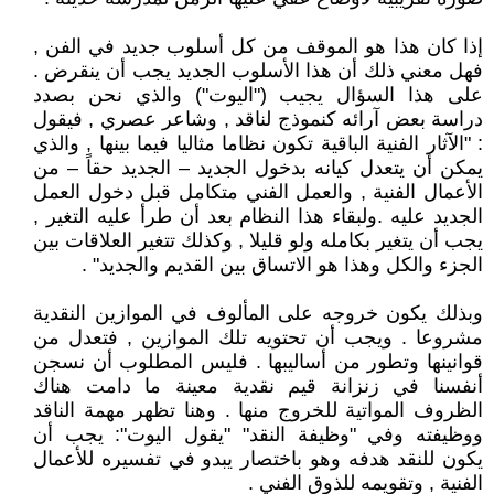
إذا كان هذا هو الموقف من كل أسلوب جديد في الفن ,
فهل معني ذلك أن هذا الأسلوب الجديد يجب أن ينقرض .
على هذا السؤال يجيب ("اليوت") والذي نحن بصدد
دراسة بعض آرائه كنموذج لناقد , وشاعر عصري , فيقول
: "الآثار الفنية الباقية تكون نظاما مثاليا فيما بينها , والذي
يمكن أن يتعدل كيانه بدخول الجديد – الجديد حقاً – من
الأعمال الفنية , والعمل الفني متكامل قبل دخول العمل
الجديد عليه .ولبقاء هذا النظام بعد أن طرأ عليه التغير ,
يجب أن يتغير بكامله ولو قليلا , وكذلك تتغير العلاقات بين
الجزء والكل وهذا هو الاتساق بين القديم والجديد" .
وبذلك يكون خروجه على المألوف في الموازين النقدية
مشروعا . ويجب أن تحتويه تلك الموازين , فتعدل من
قوانينها وتطور من أساليبها . فليس المطلوب أن نسجن
أنفسنا في زنزانة قيم نقدية معينة ما دامت هناك
الظروف المواتية للخروج منها . وهنا تظهر مهمة الناقد
ووظيفته وفي "وظيفة النقد" "يقول اليوت": يجب أن
يكون للنقد هدفه وهو باختصار يبدو في تفسيره للأعمال
الفنية , وتقويمه للذوق الفني .