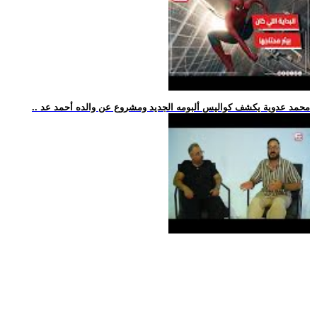
.. محمد عدوية يكشف كواليس ألبومه الجديد ومشروع عن والده أحمد عد