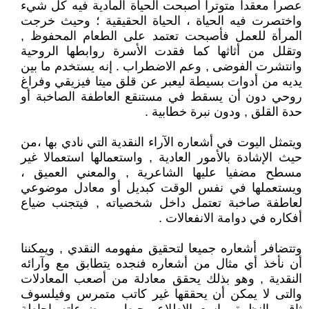
عصرا معقدا متوترا أصبحت الحياة المادية فيه كل شيء
واختصرت فيه الحياة ، الحياة الحقيقية ؛ وحيث خرجت
المرأة للعمل فأصبحت تعتمد على الطعام المحفوظ ,
وتقلل من أثاثها كما فقدت الأسرة روابطها الروحية
وانتشرت الفوضى , وعم الاضطراب . إنه يستخدم ما بين
يديه من أدوات بسيطة ليعبر عن قلق ميتا فيزيقي وفراغ
روحي دون أن يسقط في مستنقع العاطفة الصاخبة أو
حدة القلق , ودون نبرة خطابية .
ويتمثل اليوت في أشعاره الآراء النقدية التي نادي بها ،من
حيث الإشادة بالأمور العادية , واستعمالها استعمالا غير
مسطح مضفيا عليها الشاعرية , والمعني العميق ،
ويستعملها في نفس الوقت كبديل أو معادل موضوعي
لعاطفة صاخبة تعتمل داخل شخصياته , فيتجنب ضياع
أفكاره في دوامة الانفعالات .
وتتضافر أشعاره جميعا لتحقيق مفهومه النقدي , ويمكننا
أن نأخذ أي مثال من أشعاره فنجده يتطابق مع وآرائه
النقدية , وهو بذلك يحقق معادلة من أصعب المعادلات
والتى لا يمكن أن يحققها غير كاتب متمرس وفيلسوف