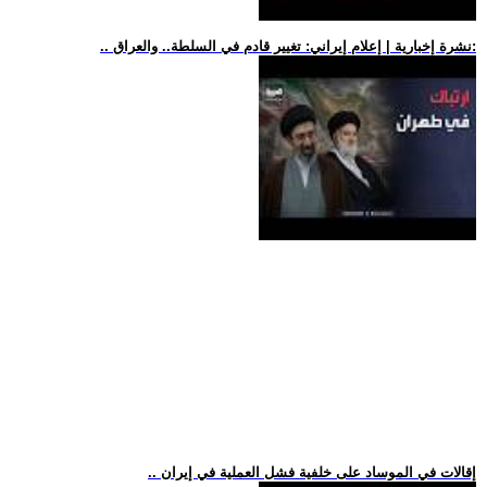
.. نشرة إخبارية | إعلام إيراني: تغيير قادم في السلطة.. والعراق:
.. إقالات في الموساد على خلفية فشل العملية في إيران