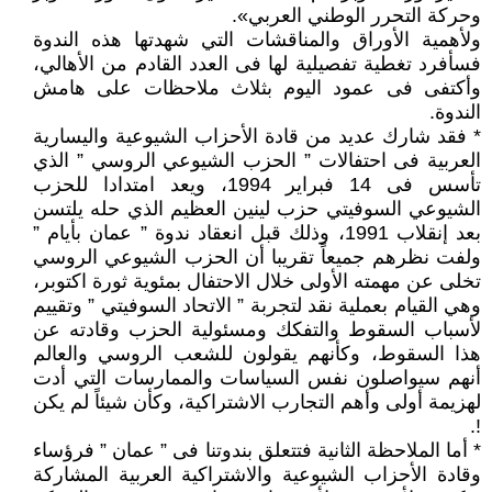
وحركة التحرر الوطني العربي».
ولأهمية الأوراق والمناقشات التي شهدتها هذه الندوة
فسأفرد تغطية تفصيلية لها فى العدد القادم من الأهالي،
وأكتفى فى عمود اليوم بثلاث ملاحظات على هامش
الندوة.
* فقد شارك عديد من قادة الأحزاب الشيوعية واليسارية
العربية فى احتفالات ” الحزب الشيوعي الروسي ” الذي
تأسس فى 14 فبراير 1994، ويعد امتدادا للحزب
الشيوعي السوفيتي حزب لينين العظيم الذي حله يلتسن
بعد إنقلاب 1991، وذلك قبل انعقاد ندوة ” عمان بأيام ”
ولفت نظرهم جميعاً تقريبا أن الحزب الشيوعي الروسي
تخلى عن مهمته الأولى خلال الاحتفال بمئوية ثورة اكتوبر،
وهي القيام بعملية نقد لتجربة ” الاتحاد السوفيتي ” وتقييم
لأسباب السقوط والتفكك ومسئولية الحزب وقادته عن
هذا السقوط، وكأنهم يقولون للشعب الروسي والعالم
أنهم سيواصلون نفس السياسات والممارسات التي أدت
لهزيمة أولى وأهم التجارب الاشتراكية، وكأن شيئاً لم يكن
!.
* أما الملاحظة الثانية فتتعلق بندوتنا فى ” عمان ” فرؤساء
وقادة الأحزاب الشيوعية والاشتراكية العربية المشاركة