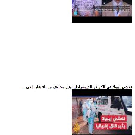
.. تفشي إيبولا في الكونغو الديمقراطية يثير مخاوف من انتشار الفي