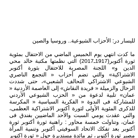
لليسار در: الأحزاب الشيوعية.. وروسيا والصين
ما كدت انتهي يوم الخميس الماضي من الاحتفال بمئوية
ثورة أكتوبر(1917ـ2017) التي نظمتها مكتبة خالد محي
الدين و» اللجنة المصرية للاحتفال بثورة أكتوبر
الاشتراكية» والتي تضم أحزاب « التجمع الناصري
الشيوعي الاشتراكي التحالف الشعبي»، حتى شددت
الرحال والزميلة « فريدة النقاش» إلى العاصمة الأردنية «
عمان» تلبية لدعوة من « الحزب الشيوعي الأردني
للمشاركة فى الندوة « الفكرية السياسية « المكرسة
للذكرى المئوية الأولى لثورة أكتوبر الاشتراكية العظمى،
والتي عقدت يومي السبت والأحد الماضيين بفندق فى
عمان، وتناولت خمسة محاور : راهنية ثورة أكتوبر ثورة
أكتوبر بعد تفكك الاتحاد السوفيتي أكتوبر وتنمية المرأة
مصير ثورة أكتوبر، ثم مائدة مستديرة حول « ثورة اكتوبر