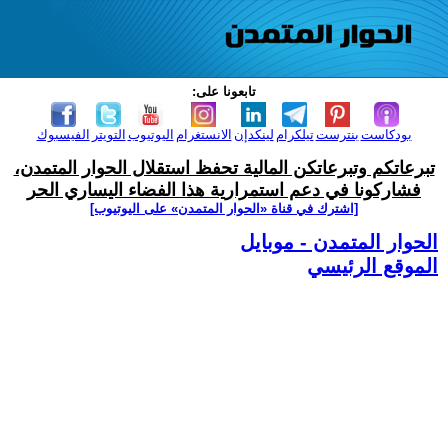
تابعونا على:
بودكاست
بنترست
تيلكرام
لينكدإن
الانستغرام
اليوتيوب
التويتر
الفيسبوك
تبرعاتكم وتبرعاتكن المالية تحفظ استقلال الحوار المتمدن،
فشاركونا في دعم استمرارية هذا الفضاء اليساري الحر
[اشترك في قناة ‫«الحوار المتمدن» على اليوتيوب]
الحوار المتمدن - موبايل
الموقع الرئيسي