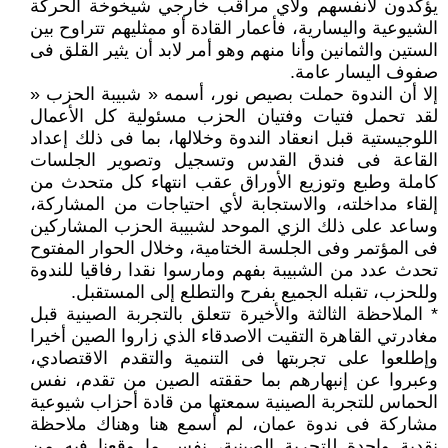
يؤكدون لأنفسهم ولأي مراقب خارجي شيخوخة الحركة
الشيوعية واليسارية، فأعمار القادة أو ممثليهم تتراوح بين
الستين والثمانين وأنا منهم وهو أمر لابد أن يثير القلق فى
صفوف اليسار عامة.
إلا أن الندوة حملت بصيص نور، أسمه « شبيبة الحزب «
لقد تحمل فتيات وفتيان الحزب مسئولية كل الأعمال
اللوجيستية قبل انعقاد الندوة وخلالها، بما فى ذلك إعداد
القاعة فى فندق القدس وتسجيل وتصوير الجلسات
كاملة وطبع وتوزيع الأوراق عقب انتهاء كل متحدث من
إلقاء مداخلته، والاستجابة لأي احتياجات من المشاركة،
وساعد على ذلك الزي الموحد لشبيبة الحزب المشاركين
فى المؤتمر وفى الجلسة الختامية، وخلال الحوار المفتوح
تحدث عدد من الشبيبة بفهم ومارسوا نقدا رفاقيا للندوة
وللحزب، تقبله الجميع بفرح والتطلع إلى المستقبل.
* الملاحظة الثالثة والأخيرة تتعلق بالتجربة الصينية قبل
مغادرتي القاهرة التقيت الاصدقاء الذي زاروا الصين أخيرا
وإطلعوا على تجربتها فى التنمية والتقدم الاقتصادي،
وعبروا عن إنبهارهم بما حققته الصين من تقدم، نفس
الحماس للتجربة الصينية سمعتها من قادة أحزاب شيوعية
مشاركة فى ندوة عمان، لم أسمع هنا وهناك ملاحظة
نقدية واحدة للتجربة الصينية، نفس ما وقعنا فيه من