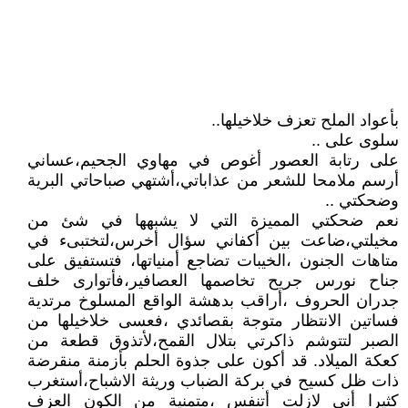
بأعواد الملح تعزف خلاخيلها..
سلوى على ..
على رتابة العصور أغوص في مهاوي الجحيم،عساني
أرسم ملامحا للشعر من عذاباتي،أشتهي صباحاتي البرية
وضحكتي ..
نعم ضحكتي المميزة التي لا يشبهها في شئ من
مخيلتي،ضاعت بين أكفاني سؤال أخرس،لتختبىء في
متاهات الجنون ،الخيبات تضاجع أمنياتها، فتستفيق على
جناح نورس جريح تخاصمها العصافير،فأتوارى خلف
جدران الحروف ،أراقب بدهشة الواقع المسلوخ مرتدية
فساتين الانتظار متوجة بقصائدي ،فعسى خلاخيلها من
الصبر لتتوشم ذاكرتي بتلال القمح،لأتذوق قطعة من
كعكة الميلاد. قد أكون على جذوة الحلم بأزمنة منقرضة
ذات ظل كسيح في بركة الضباب وريثة الاشباح،أستغرب
كثيرا أني لازلت أتنفس ،متمنية من الكون العزف