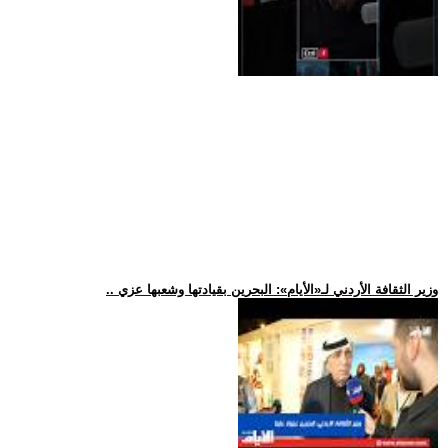
.. وزير الثقافة الأردني لـ«الأيام»: البحرين بقيادتها وشعبها عزي