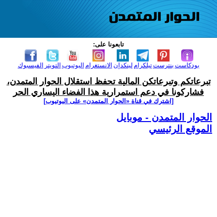
تابعونا على:
بودكاست
بنترست
تيلكرام
لينكدإن
الانستغرام
اليوتيوب
التويتر
الفيسبوك
تبرعاتكم وتبرعاتكن المالية تحفظ استقلال الحوار المتمدن،
فشاركونا في دعم استمرارية هذا الفضاء اليساري الحر
[اشترك في قناة ‫«الحوار المتمدن» على اليوتيوب]
الحوار المتمدن - موبايل
الموقع الرئيسي