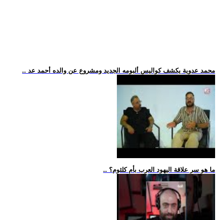
.. محمد عدوية يكشف كواليس ألبومه الجديد ومشروع عن والده أحمد عد
.. ما هو سر علاقة اليهود العرب بأم كلثوم؟