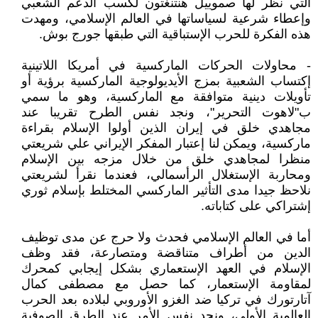
التي نظر لها صموييل هنتنغتون لكسب الدعم الشعبي
وإعطاء شرعية لسياساتها في العالم الإسلامي، ومهدت
هذه الفكرة للحرب الإستباقية التي طبقها جورج بوش.
- محاولات الحركات الماركسية في أمريكا اللاتينية
إكتساب الشعبية بمزج الأيديولوجية الماركسية برؤية أو
تأويلات دينية متوافقة مع الماركسية، وهو ما سمي
ب"لاهوت التحرير"، ونجد نفس الطرح تقريبا عند
مجاهدي خلق في إيران الذين أولوا الإسلام بقراءة
ماركسية، ويمكن لنا إعتبار المفكر الإيراني علي شريعتي
منظرا لمجاهدي خلق من خلال مزجه بين الإسلام
ومحاربة الإستغلال الرأسمالي، فعندما نقرأ لشريعتي
نلاحظ جيدا مدى التأثير الماركسي المختلط بإسلام ثوري
إشتراكي على كتاباته.
أما في العالم الإسلامي فحدث ولا حرج عن مدى توظيف
الدين من أطراف متناقضة ومتصارعة، فقد وظف
الإسلام في العهد الإستعماري بشكل إيجابي كمحرك
لمقاومة الإستعمار، كما حصل مع مصطفى كمال
آتارتورك في تركيا ضد الغزو الأوروبي لبلاده بعد الحرب
العالمية الأولى، ونجد نفس الأمر عند الطرق الصوفية