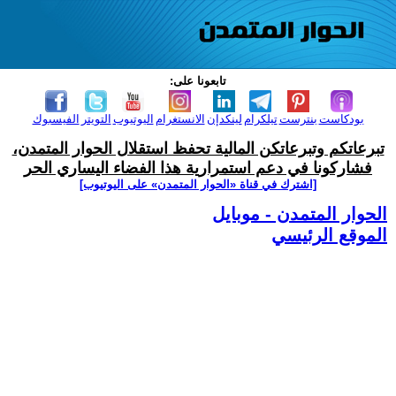
تابعونا على:
بودكاست
بنترست
تيلكرام
لينكدإن
الانستغرام
اليوتيوب
التويتر
الفيسبوك
تبرعاتكم وتبرعاتكن المالية تحفظ استقلال الحوار المتمدن،
فشاركونا في دعم استمرارية هذا الفضاء اليساري الحر
[اشترك في قناة ‫«الحوار المتمدن» على اليوتيوب]
الحوار المتمدن - موبايل
الموقع الرئيسي