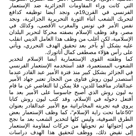
التي كانت وراء المقاومات الجزائرية ضد الإستعمار
الفرنسي في القرن19م، ونجد أيضا توظيفه كدافع
لتحريك الشعب أثناء الثورة التحريرية الجزائرية، ونجد
نفس الأمر في تونس والمغرب الأقصى، وكذلك في
مصر، وقد وظف الإسلام بصفته محركا لتحرير البلدان
الإسلامية، لكن أغلب من وظف هذا العامل الديني انقلب
عليه بشكل أو بآخر بعد تحقيق الهدف التحرري، ويأتي
على رأس هؤلاء مصطفى كمال أتاتورك.
كما وظفته القوى الإستعمارية أيضا الإسلام لتخدير
الشعوب المستعمرة، فقد أستخدمه الإستعمار الفرنسي
في الجزائر بشكل كبير منذ فترة الأمير عبد القادر عندما
أستصدر ليون روش فتاوى من الحجاز تعتبر جهاد الأمير
عبدالقادر مناقضا للدين، فلا يمكن لنا التغاضي عن ما قام
به ليون روش الذي أصبح جاسوسا على الأمير بعد ما
أفتعل دخوله في الإسلام، وقد كتب ليون روش كتابا
يروي فيه تجربته المخابراتية مع الأمير عبدالقادر بعنوان
"50عاما تحت راية الإسلام"، كما وظف الإستعمار بعض
الطرق الصوفية، وليس كلها لتخدير الشعب بعد ما نجح
في إحتوائها ثم تحويلها من حركات لمقاومة الإستعمار
إلى نقيض ذلك، ووظف لتحقيق هذا الهدف دراسات