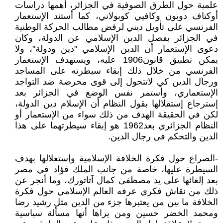
علمية حول الطرق الصوفية في الجزائر، أهمها دراسات
أوكتاف دوبون وكافيي كوبولاني، كما أستند الإستعمار
الفرنسي على تأويل ديني لرفض مطالب الحركة الوطنية
في الجزائر بفصل الدين الإسلامي عن الدولة، وكان
دعوى الإستعمار أن الدين الإسلامي "دين ودولة"، ولا
يمكن تطبيق قانون1906 عليه، ويستهدف الإستعمار
الفرنسي من خلال ذلك إبقاء سيطرته على المساجد
ورجال الدين كي لاتتحول إلى قوى محرضة ضد التواجد
الإستعماري، وأستمر نفس الوضع في الجزائر بعد
إسترجاع إستقلالها بقول النظام أن الإسلام دين الدولة،
لكن في الحقيقة الهدف من ذلك سواء من الإستعمار أو
النظام الجزائري بعد1962 هو إبقاء سيطرتهما على هذا
الدين والتحكم في رجال الدين.
-الصراع حول فكرة الخلافة الإسلامية وإستغلالها بهدف
السيطرة عليها، خاصة من جانب الملك فؤاد في مصر
بعد إلغائها على يد مصطفى كمال آتاتورك، وما أنجر عن
ذلك من نقاش فكري عرفه العالم الإسلامي حول فكرة
الخلافة ما بين من يعتبرها جزء من الدين مثل رشيد رضا
ومحمد الخضر حسين ومن يراها أنها مسألة سياسية