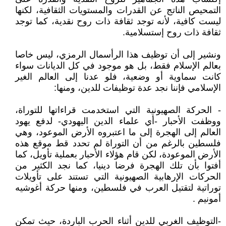
التمحيص الناتج عن القدرات والمستويات الثقافية، لكنها
ليست كافية، لأنه توجد ثقافة ذات روح نقدية، كما توجد
ثقافة ذات روح إستسلامية.
ونشير إلى أن توظيف هذا الرأسمال الرمزي، ليس خاصا
بعالم الإسلام فقط، بل هو موجود في كل الديانات سواء
كانت سماوية أو وضعية، فلو عدنا إلى العالم الغير
الإسلامي فإننا نجد عدة توظيفات للدين، ومنها:
- الحركة الصهيونية التي استخدمت قراءاتها للتوراة،
ووظفت الأحبار -أي علماء الدين اليهودي- لدفع يهود
العالم إلى الهجرة إلى ما اعتبروه الأرض الموعود، وهي
فلسطين بالرغم من أن التوراة لم تحدد قط موقع هذه
الأرض الموعودة، لكن قام هؤلاء الأحبار بعملية تأويل، كما
أفتوا بأن تلك الهجرة فرضا دينيا، كما نجد الكثير من
الحركات الإرهابية الصهيونية التي تستند على تأويلات
توراتية لتقتيل العرب في فلسطين، ومنها حركة أغوشيه
أمونيم .
-التوظيف الغربي للدين أثناء الحرب الباردة، حيث تمكن