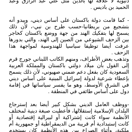
دنيوية لا علاقة لها بالدين مثل علي عبد الرازق وعبد
الحميد بن باديس .
- كما قامت دولة باكستان على أساس ديني، ويبدو أنه
بتشجيع من بريطانيا-حسب طرح بن نبي-، لأن ذلك
يسمح لها بتفكيك الهند من جهة ووضع باكستان كحاجر
بين الزحف الشيوعي من الصين إلى الهند، والتي بدورها
عرفت أيضا توظيفا سياسيا للهندوسية لمواجهة هذا
الزحف .
وتذهب بعض الأطراف، ومنهم الكاتب اللبناني جورج قرم
إلى القول بأن ميلاد دولتي باكستان والمملكة العربية
السعودية كان بفعل دعم ضمني صهيوني، لأن ذلك يسمح
بإعطاء شرعية لدولة إسرائيل المبنية على أساس ديني
في الشرق الأوسط، وهو ما يفسر سياساتها في إقامة
دول على أساس طائفي في المنطقة .
-ووظف العامل الديني بشكل كبير أيضا بعد إسترجاع
البلدان الإسلامية إستقلالها، فأعطيت صبغة دينية لمختلف
الأنظمة سواء كانت إشتراكية أو لبيرالية إقتصادية أو
كانت إستبدادية أم قريبة من الديمقراطية أو جمهورية أم
ملكية، وأثناء الصراع بين هذه الأنظمة كان يستخدم