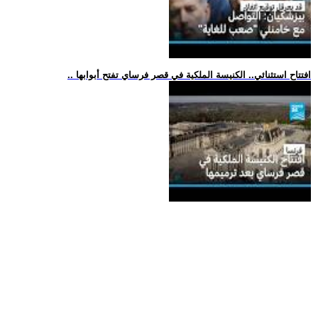
.. افتتاح استثنائي.. الكنيسة الملكية في قصر فرساي تفتح أبوابها