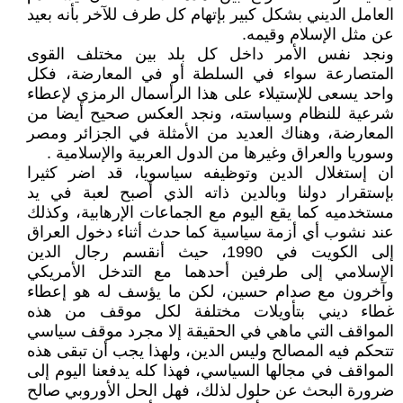
العامل الديني بشكل كبير بإتهام كل طرف للآخر بأنه بعيد
عن مثل الإسلام وقيمه.
ونجد نفس الأمر داخل كل بلد بين مختلف القوى
المتصارعة سواء في السلطة أو في المعارضة، فكل
واحد يسعى للإستيلاء على هذا الرأسمال الرمزي لإعطاء
شرعية للنظام وسياسته، ونجد العكس صحيح أيضا من
المعارضة، وهناك العديد من الأمثلة في الجزائر ومصر
وسوريا والعراق وغيرها من الدول العربية والإسلامية .
ان إستغلال الدين وتوظيفه سياسويا، قد اضر كثيرا
بإستقرار دولنا وبالدين ذاته الذي أصبح لعبة في يد
مستخدميه كما يقع اليوم مع الجماعات الإرهابية، وكذلك
عند نشوب أي أزمة سياسية كما حدث أثناء دخول العراق
إلى الكويت في 1990، حيث أنقسم رجال الدين
الإسلامي إلى طرفين أحدهما مع التدخل الأمريكي
وآخرون مع صدام حسين، لكن ما يؤسف له هو إعطاء
غطاء ديني بتأويلات مختلفة لكل موقف من هذه
المواقف التي ماهي في الحقيقة إلا مجرد موقف سياسي
تتحكم فيه المصالح وليس الدين، ولهذا يجب أن تبقى هذه
المواقف في مجالها السياسي، فهذا كله يدفعنا اليوم إلى
ضرورة البحث عن حلول لذلك، فهل الحل الأوروبي صالح