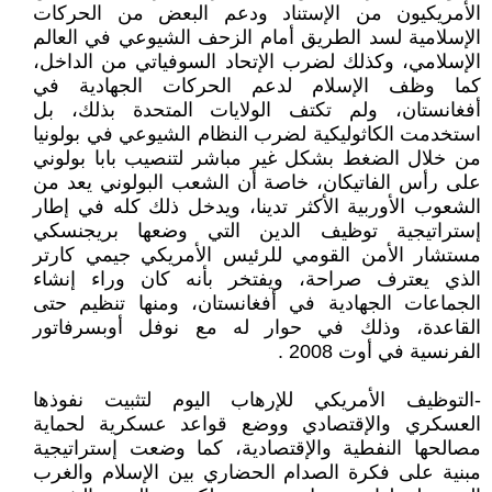
الأمريكيون من الإستناد ودعم البعض من الحركات
الإسلامية لسد الطريق أمام الزحف الشيوعي في العالم
الإسلامي، وكذلك لضرب الإتحاد السوفياتي من الداخل،
كما وظف الإسلام لدعم الحركات الجهادية في
أفغانستان، ولم تكتف الولايات المتحدة بذلك، بل
استخدمت الكاثوليكية لضرب النظام الشيوعي في بولونيا
من خلال الضغط بشكل غير مباشر لتنصيب بابا بولوني
على رأس الفاتيكان، خاصة أن الشعب البولوني يعد من
الشعوب الأوربية الأكثر تدينا، ويدخل ذلك كله في إطار
إستراتيجية توظيف الدين التي وضعها بريجنسكي
مستشار الأمن القومي للرئيس الأمريكي جيمي كارتر
الذي يعترف صراحة، ويفتخر بأنه كان وراء إنشاء
الجماعات الجهادية في أفغانستان، ومنها تنظيم حتى
القاعدة، وذلك في حوار له مع نوفل أوبسرفاتور
الفرنسية في أوت 2008 .
-التوظيف الأمريكي للإرهاب اليوم لتثبيت نفوذها
العسكري والإقتصادي ووضع قواعد عسكرية لحماية
مصالحها النفطية والإقتصادية، كما وضعت إستراتيجية
مبنية على فكرة الصدام الحضاري بين الإسلام والغرب