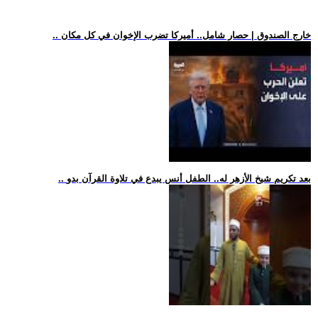
.. خارج الصندوق | حصار شامل.. أميركا تضرب الإخوان في كل مكان
.. بعد تكريم شيخ الأزهر له.. الطفل أنس يبدع في تلاوة القرآن بدو