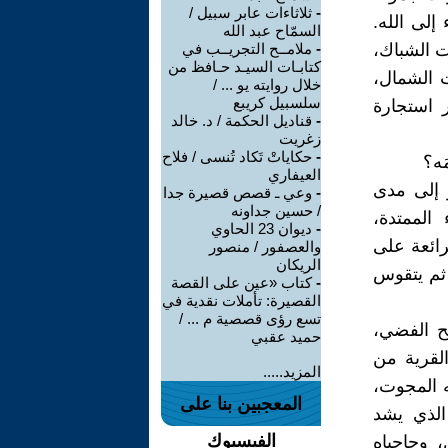
-
ثلاثاءات عابر سبيل /
إلى الله.
السمّاح عبد الله
ت الشباك،
-
ملامــح التجريــب في
كتابـات السيـد حـافظ من
ت الشمال،
خلال روايته يو ... /
سلسبيل كريبع
 استجارة
-
قناديل الحكمة / د. خالد
زغريت
-
حكاياتْ تَكاد تُنسى / فلاح
َه؟
العيفاري
 إلى مدى
-
وعي ـ قصص قصيرة جدا
/ حسين جداونه
الممتدة،
-
ديوان 23 الحاوي
ائعة على
والعصفور / منصور
الريكان
 ثم يتقوس
-
كتاب «عين على القصة
القصيرة: تأملات نقدية في
تسع رؤى قصصية م ... /
ح الفضي،
حميد عقبي
القرية من
المزيد.....
ه المجوت،
المعجبين بنا على
الذي يشد
الفيسبوك
 وحاجباه