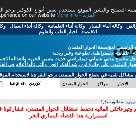
ة التصفح والنشر، الموقع يستخدم بعض أنواع الكوكيز نرجو النق
More info - المزيد
experience on our website
الفن
-
وكالة أنباء اليسار
-
وكالة أنباء العلمانية
-
وكالة أنباء العمال
-
وكا
الاقتصاد
-
اخبار الطب والعلوم
 الرئيسي لمؤسسة الحوار المتمدن
، علمانية، ديمقراطية، تطوعية وغير ربحية
ل مجتمع مدني علماني ديمقراطي حديث يضمن الحرية والعدالة الاجتم
حوار المتمدن على جائزة ابن رشد للفكر الحر والتى نالها أعلام في الفك
م مشاكل تقنية في تصفح الحوار المتمدن نرجو النقر هنا لاستخدام الموقع
كوردي
English
الاخبار
مراكز
الحوار المتمدن
بيبي
- مطلوبة نِذِر!
 وتبرعاتكن المالية تحفظ استقلال الحوار المتمدن، فشاركونا 
استمرارية هذا الفضاء اليساري الحر