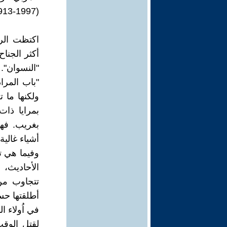
(1913-1997)
اكتظت الرو
أكثر الجناح
"النسوان".
ولكنها ما 
بمرايا ذات
بغريب. فهذ
أشياء غالية
وفيما هي ت
الأحاديث، 
تتجاوب من
أطلقتها حسر
في اُولاء ا
لقتل الوقت