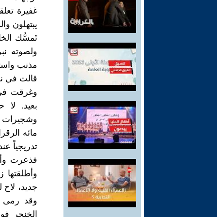
غفيرة تعلقو
يبتهلون وا
تَمسُّك ال
ولصوته نبر
مذنب واستغ
قالت في نفس
وغرقت في 
بعيد. لا ح
وشجيرات ا
مائه الرقر
تدريجياً عند 
فذعرت وأج
وأطلقتها ز
جديد، لاح ل
وقد رمى ط
الخنجر فو