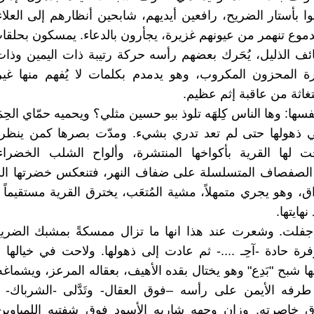
ا بأستار الضريح، رافعين أيديهم، شابحين أنظارهم إلى العلاء 
لدموع تنهمر من عيونهم غزيرة، يجأرون بالدعاء. يمسكون بحلقا
خائف الذليل، يُحَرك بعضهم رأسه حركة رتيبة ذات اليمين وذا
ة المحزون المكروب، وهو يدمدم بكلمات لا يُفهم منها غير
اثة من عاقبة إثم عظيم.
ها: وها الناس كِلهَه تلوذ ببو حسين مثلي؟ ويحميه حمّاي الحِم
ذهولها حتى لم تعد تدري بشيء. ومدّت بصرها كمن ينظر
ت لها القرية بأكواخها المنتشرة، وألواح الشلب الخضراء 
لصفصاف المتسلسلة على ضفاف النهر، فتنعكس خضرتها الر
اق، وهو يجري متمهلاً، مشية المُتعَب، يخترق القرية مستقيماً
نهايتها.
فلت. وشعرت عند هذا انها ما تزال ممسكةً بمشبك الضري
فرة حادة -آحِـ ....- ثم عادت إلى ذهولها. ولاحت في خيالها 
ها شبح "بَدِع" وهو يختال بقده الأهيف، بعقاله المرعز، ويشماغ
رفه الأيمن على رأسه –فوق العقال- وتَدَّلى -الشرباك- 
ق خاصرته. وزان وجهه شاربه الأسود فوق شفتيه اللمياوين،