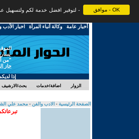
موافق - OK
لتوفير افضل خدمة لكم ولتسهيل عملي
أخبار عامة
-
وكالة أنباء المرأة
-
اخبار الأدب و
الموقع
يسارية
"من أج
حاز ال
إذا لديك
الزوار
اضافة/خدمات
بحث/الارشيف
الصفحة الرئيسية
-
الادب والفن
-
محمد علي الش
تبرعاتكم