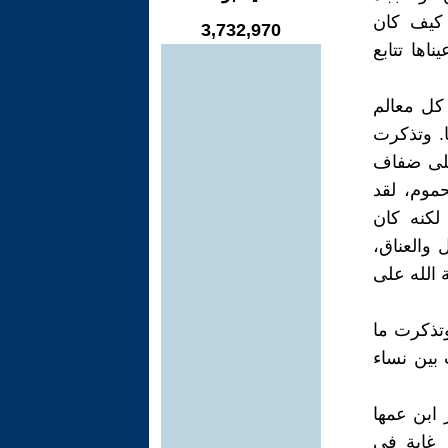
 كيف كان
3,732,970
اها تتابع
 كل معالم
. وتذكرت
على ضفاف
حموم، لقد
لكنه كان
 والعناق،
ة الله على
وتذكرت ما
 بين نساء
 ابن عمها
 غاية في