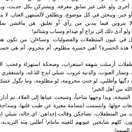
 أخرى ولو على غير سابق معرفة. ويشتركن بكل حديث، وي
و خبر، ويبحثن في كل موضوع، ويطلقن لألسنتهن العنان. لا 
ولا يتروين فيما يبدين من رأي أو تعليق. هن يناقشن بمل
ولو أدى ذلك إلى نزاع أو صِدام وسباب وشتائم!
ؤل في عيون المتطفلات والفضوليات. وتساءلن: من تكون هذه
ا هذه الحسرة؟ أهي حسرة مظلوم، أم محروم، أم هي حسر
طفلات أرسلت شهقة استغراب، وضحكة استهزاء وعجب: الله
وستار العيوب، والدنيه غروب. شيلي ايدج للدَعَه، واستغفري ال
، دگيها وأطلبي، لو جنتِ محرومة، لو مظلومه، وما نگول ع
الله من أهل الخير!
لشيخة، وبدا وجهها شاحباً، وشبحت عيناها إلى العلاء. ثم أدار
عات حولها. وابتسمت ابتسامة معبرة عن طيب قلبها، وسذاجة
 من المتطفلات، تضاحكن وقالت إحداهن: اي خاله، شيلي ايدج
ون، كلهم شابحين عيونهم للعينه ماتنام! أطلبي مِنَه التريديه
السِمه!.