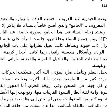
ضة الحيدرية عند الغروب –حسب العادة- بالزوار، والمتعبد
 المعروف بـ "الجامع" والذي أصبح خاصاً بالنساء، فلا يذكر إلا 
 ويشتد زحام النساء في هذا الجامع بصورة خاصة. عند البا
"باب المراد"[1] وبين جموع النساء وحلقاتهن، جلست امرأة على عتبة
تزال ذات حيوية ونشاط. كانت تجيل نظراتها على باب الجامع
 الوان، وبأشكال هندسية رائعة، ربما كانت أحجار كريمة، 
ه المعلقات الذهبية، والقناديل البلورية والفضية، وأواني الش
 ونفيسة.
جيل النظر وتتأمل، صاح المؤذن: الله أكبر. فسكنت الحركات
وردد كثير من السامعين بعده –الله أكبر-، وتعالت أصوات 
 كل جهة، في الصحن وفي أروقة الحرم. أما العجوز القر
ة، وآهة لفتة أنظار النسوة القريبات منها، وتوجهت إليها الأنظا
لنسوة كثير من الفضوليات. وهن لم يجئن إلى هنا بقصد زيارة أو 
، والترفيه، واللقاء بأمثالهن، لذا هن يتنقلن من حلقة إلى 