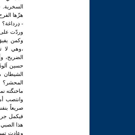
السخرية. ف
هزّها الفرح
- دِرداغة؟
وردّت على أ
وكمن يفيق
،وهي لا ت
الضريح، وأ
حسين اَلوذَ
الشيطان م
المحشر؟ عف
ماخنگته ن
وانتصب أما
صريعاً بنف
فيكمل جري
هذا الصبي 
وعادت تسرد