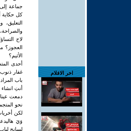
جماعة إلى
كل حكاية أ
التعليق، 
والصراحة، 
لاح التسا
العجوز؟ م
الأثيم؟
أحدى المت
غفار ذنوب، 
اخر الافلام
باب المراد
أنتِ انشاء 
دمعت عينا ا
نحو المتجم
لكن أخريات
وَيَ هاليدع
لسانج لباب 