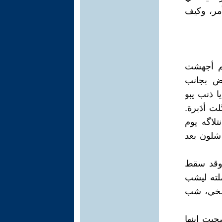
أمر، وكيف
م أجهشت
رض بجانب
ا ذنب يبو
ت أدَبرهَ.
لاگه يوم
 شلون بعد
 وقد سقط
ملته ليشب
شمخي، شب
حبت ابنها