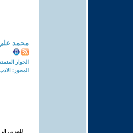
محمد علي 
الحوار المتمدن-العدد: 5652 - 17
المحور: الادب
للمربي الر