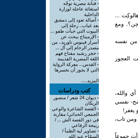
-
فنانة مصرية توجّه
استغاثة عاجلة لوزارة
الداخلية
لوكِت ...
-
أصالة تعود إلى دمشق
دچن؟. ومع
بعد غياب.. رحلة إلى
البيوت التي خبأت طفو ...
-
الإرميتاج يبحث عن
 من نفسه
أسرار فينوس تاوريد.. من
مصدر الرخام إلى أل ...
-
حجر رشيد مفتاح فهم
ت العجوز
اللغة المصرية القديمة
-
القدس... معركة الرواية
التي لا يجوز أن نخسرها
المزيد.....
كتب ودراسات
ي والله،
-
ديوان 24 شعر / منصور
فضح- نفسي
الريكان
-
القصة الشاعرة والوعي
 يغفر!
الجمعي الحداثي/ مقاربة
 ومن تاب،
في دور القصة الش ... /
ربيحة الرفاعي
-
تصاوير لية الظمأ /
أت جموعاً
السمّاح عبد الله