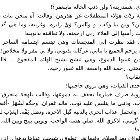
: شمدرينه؟ ولن ذنب الخاله ماينغفر؟!
 ردّت هؤلاء المتطفلات عن هذرهن، وقالت: آه منجن بنات ها
ن؟ وين بيا وكت. و ويّامن؟ وَيّ زايره، وغريبه، وما هي گ
أسها إلى العلاء: ربي ارحمنه، ولا تعاقبنه بذنوبنه!
رة، فقد نظرت إلى المتجمعات وهي تبتسم ابتسامة الساخر
 يرحم الجميع يا بناتي، غرﮔانه بذنوبي، ولا لي مفر ولا مخلاص!.
ن عينيها الدموع، وهي تنشج نشيج الهائم المفجوع ... قال
 يختي. رحمة الله واسعة، الله غفور رحيم.
عقاب؟
حدى الفتيات، وهي تزوي حاجبيها!
وية طرف خمارها تجفف به دموعها، وقالت بلهجة متحرق: أ
ب، وذنبي ما ينلبس عليه ثوب، ماله غفران. وحگه لَشْهَرْ -أ
واتحمل عذاب الخزي بالدنيه گبل الآخرة، وتظل يَمَّه. ايعَذِب لو
ه. گومي، اذكري الله. صلي هسه الواجب، وتوبي بينج وبين الله.
ه!
اف بعد الصلاة. وفيما هي تطوف، شبحت عيناها بذهول، إذ ر