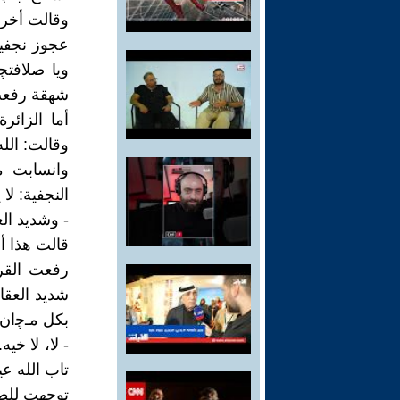
وقالت أخرى
عجوز نجفية
ويا صلافتچ
شهقة رفعت ر
أما الزائ
وقالت: الله
وانسابت م
النجفية: لا
- وشديد ال
قالت هذا أ
رفعت القر
شديد العقا
بكل مـﭼان. 
- لا، لا خي
تاب الله عي
توجهت للطو