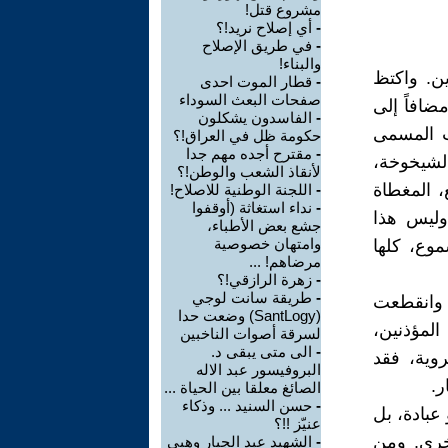
مشروع قتل!
-
أي إصلاح نريد!؟
-
في طريق الإصلاح
والبناء!
ين. واكتظ
-
قطار الموت احدى
صفحات البعث السوداء
مضافاً إلى
-
الفاسدون يشكلون
ب المسمى
حكومة ظل في العراق!؟
-
مقترح أجده مهم جدا
 الشيخوخة،
لأنقاذ الشعب والوطن!؟
، المغطاة
-
اللجنة الوطنية للاصلاح!
-
نداء استغاثة (أوقفوا
وليس هذا
جشع بعض الأطباء،
وامتهان خصوصية
موع، كلها
مرضاهم! ...
-
زهرة الرازقي!؟
-
طريقة سانت لوجي
، وانقطعت
(SantLogy) وضعت حدا
المؤذنين،
لسرقة أصوات الناخبين
-
الى متى يبقى د.
وية، فقد
البروفيسور عبد الاله
ر.
الصائغ معلقا بين الحياة ...
-
حسن السنيد ... وذكاء
عبادة، بل
عنيّز !!؟
أخرى. ومن
-
الشهيد عبد الجبار وهبي