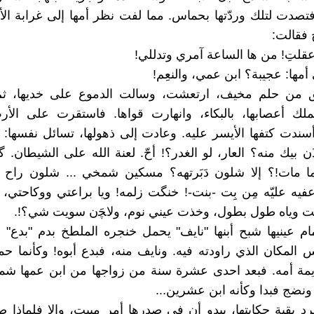
تصدت لتلك وردّتها بحماس. مما لفت نظر أمها إلى غرابة ال
 فقالت:
 عقلتِ! من ها الساعة آمري وتدللي!
مها: عجيبة؟ ابن عمي، والنعِم!
 من حلم مخيف، ارتعشت، وسالت الدموع على خديها، ث
ملك أعصابها، بالبكاء، وانهارت قواها. فاستقرت على الأ
سندت كتفها الأيسر عليه. وعادت إلى ذهولها، تسائل نفسها: ي
ن بيك منه؟ العار، لو الغدر؟! أحّ. لعنة الله على الشيطان. گل
ا مات!؟ إلا شلون دَبَرتهه؟ مسكين شمخي ... شلون راح نت
يه عليّه مِن بِت -بنت-! خنگت زلمه! ويا براعتي ووكاحتي،
مت وياه طول بطول، وخذت عيني نوم، ولاﭽَن سويت شي؟!.
م عينيها شبح أبنها "نايف" يحمل خنجره الملطخ بدم "بدع"
س المكان الذي راودته فيه. ونايف منه، فبدع أبوه! وكأنما ح
مة أمه. فبعد احدى عشرة سنة من زواجها من ابن عمها 
ونضج فبدا وكأنه ابن عشرين...
 بقية حكايتها، يبدو أن في صدرها أمر مبيت، وإلا فلماذا ص