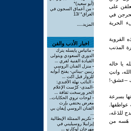
(أبو سعيد)*
علقن على
-
من أعماق السجون في
العراق* /13
يتحرجن في
ء الحرية
المزيد.....
 القروية
اخبار الأدب والفن
ة المذنب
-
ماتياس يايسله يترك
الدوري السعودي ويتولى
القيادة الفنية لفري ...
 يا خاله
-
منزل الفنان الروسي
ريبين -بيناتي- يفتح أبوابه
له، وانتِ
للزوار قبل اكت ...
شك –عشق-!
-
النائب نهلة الأفندي:
-المدى- كرّست الإعلام
الحر ورسخت ثقافة ...
تها بسرعة
-
لوحات تروي الحكايات..
معرض يحتفي بإرث
 عواطفها.
الفنان الروسي إيفان بي
 للدَعَه،
...
-
تكريم الممثلة الإيطالية
، هَسه من
إيزابيلا روسيليني في
مهرجان لوكارنو ...