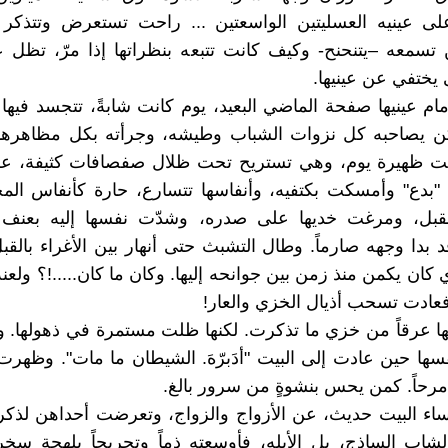
ى عينيه العسليتين الواسعتين ... راحت تستعرض وتتذكر
 تسمعه –يتنحنح- وكيف كانت تتبعه بنظراتها إذا مرّ، تظل عين
يختفي عن عينيها.
م عينيها صفحة الماضي البعيد، يوم كانت شابةً، تتجسد فيها
كن يصاحبه كل نزوات الشباب وطيشه، وجرأته بكل مظاهرها
ت ظهيرة يوم، وهي تستريح تحت ظلال صفصافات كثيفة، 
ء "بدع" وأمسكت بكتفيه، وأنفاسها تتسارع، حارة كأنفاس الم
لقبل، ومرغت خديها على صدره، وشدّت نفسها إليه بعنف 
 بدا وجهه صارماً. وطال التشبث حتى أنهار بين الأغراء بالقبل
 كان يكمن منذ زمن بين جوانحه إليها. وكان ما كان.....!؟ ولعن
عادت تسحب أذيال الخزي والعار!
ا عرقاً من خزي ما تذكرت. لكنها ظلت مستمرة في ذهولها. 
ا حين عادت إلى البيت "أدَبرّهَ. الشيطان ما مات". وظهرت
 مرحاً. كمن يحس بنشوةٍ من سرور بالغ.
ساء البيت حديث، عن الأزواج والزواج، وتعرضت أحداهن لذكر
اب الساذج، بل الأبله، فأوسعته ذماً وتجريحاً بلهجة سخر