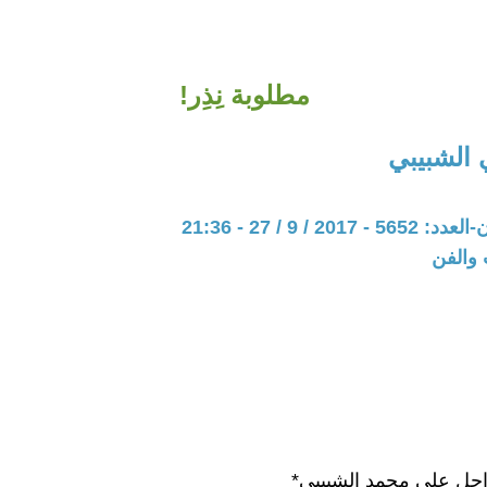
مطلوبة نِذِر!
الشبيبي
20 / 9 / 27 - 21:36
 والفن
احل علي محمد الشبيبي*