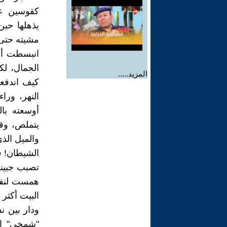
كقوسين عل
يذهلها حين
مشيته حتى 
انبسطت أما
الجمال، ل
المزيد.....
كيف اندفع
النهر، ورا
أوسعته با
يتملص، وقد
والميل الذي
الشيطان! ف
تصبب جبينه
همست لنفسه
البيت أكثر
ودار بين ن
"شمخي" الش