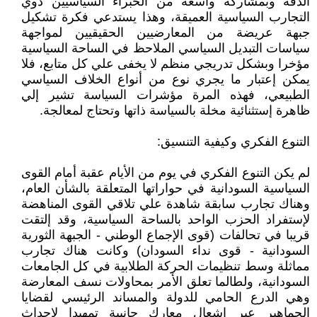
الدقة وبمشاركة واسعة من الخبراء السياسيين ذوي
التجارب السياسية العميقة، وهذا يستدعي فكرة تشكيل
جبهة عريضة من المعارضيين الحقيقيين لمواجهة
سياسات التبديل السياسي الملاحظ في الساحة السياسية
مؤخرا وبشكل تدريجي منظم لا يخفى علي كل متابع، فلا
يمكن إعتبار ما يجري نوع من أنواع الخلاف السياسي
الطبيعي، فهذه المرة مؤشرات السياسة تشير إلي
ظاهرة إستثنائية مخلة بالسياسة ذاتها وتحتاج لمعالجة.
التنوع الفكري وكيفية التنسيق:
لم يكن التنوع الفكري في يوم من الأيام عقبة أمام القوى
السياسية السودانية في حواراتها المتعلقة بالشأن العام،
وهناك تجارب سابقة شاهدة علي تلاقي القوى المناهضة
لإستفراد الحزب الواحد بالساحة السياسية، وقد إلتقت
قريبا في تحالفات (قوى الإجماع الوطني - الجبهة الثورية
السودانية - قوى نداء السودان) وكانت هناك تجارب
مماثلة وسط تنظيمات الحركة الطلابية في كل الجامعات
السودانية، ولطالما تعلق الأمر بمحاولات نسف المعارضة
وهي الدرع الحامي للدولة والمساند الرئيسي لقضايا
الجماهير عبر إشعال معارك جانبية تمهيدا لإحداث