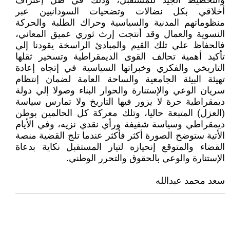
والتخطيط الجيد للمستقبل، وذلك في ظل إعتراف
أخلاقي بكل نضالات وتضحيات السودانيين عبر
منظوماتهم المدنية والسياسية وحراك الطلبة والحركة
النسوية والعمال وقد أنتجت إرث ثوري عميق المعاني،
فالحفاظ علي تلك القيم والمبادئ الراسخة يقودنا إلي
تأكيد أهمية تحالف القوى الديمقراطية وتسخير ثقلها
التاريخي والفكري وخبراتها السياسية في إتجاه إعادة
تهيئة البيئة الجامعية والساحة العامة لضمان إنتظام
سريان الوعي والإستنارة والحوار البناء وصولا إلي دولة
ديمقراطية حرة لا يزور فيها التاريخ ولا تمارس سياسة
(العزل) المتبعة حاليا، وتلك معركة كل الحالمين بوطن
ديمقراطي وسياسة شفيفة ورأي نقدي نزيه، وفي الأيام
الأتية ستوضح الصورة أكثر فأكثر عندما تلج القضية منصة
القضاء والمتوقع إنحيازه لتيار المستقبل نكاية بدعاة
الإستنارة والوعي بالحقوق والتحرر الوطني.
سعد محمد عبدالله