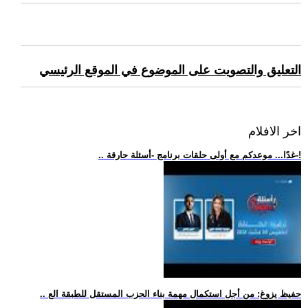
التعليق والتصويت على الموضوع في الموقع الرئيسي
اخر الافلام
.. غدًا... موعدكم مع أولى حلقات برنامج -أسئلة حارقة-!
.. حفيظ يزوغ: من أجل استكمال مهمة بناء الحزب المستقل للطبقة الع