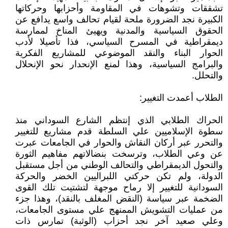
تشققات وتشوهات في المقاومة وأحزابها وحركاتها
الكبيرة نجد الضرورة ملحة لقيام تحالف واسع يدافع عن
الحقوق السياسية والمدنية ويهيئ المناخ لممارسة
ديمقراطية في المسرح السياسي، فذا تأصيلا لأدب
الحوار البناء والنقد الموضوعي للمشاريع الفكرية
والبرامج السياسية، وهذا لمنع الإنحدار نحو الإنحلال
والتحلل.
الطلاب أعمدت التغيير:
الحراك الطلابي الذي إنتظم الشارع السوداني منذ
سطوة الإسلاميين علي السلطة قدم مشاريع للتغيير
والتحرر عبر أركان النقاش والحوار في الجامعات عبرت
عن وعي الطلاب، وترسخت بنضالاتهم مفاهيم الثورة
والتحول الديمقراطي والتحالف الوطني من أجل مستقبل
الدولة، ولم تكن حركتي اللبراليين الخضر والحركة
السودانية للتغيير إلا رماح موجهة لتشتيت تلك القوى
الضخمة عبر سياسة (النقض المغلف بالنقد)، وهذا جزء
من عمليات التشويش الممنهج علي مستوى الجامعات،
وعلي صعيد آخر نجد أحزاب (الوثبة) تمارس ذات