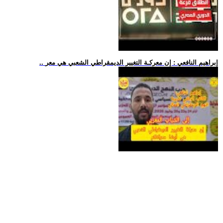
.. إبراهيم النافعي : إن معركـة التغيير الديمقراطي الشعبي هي معر