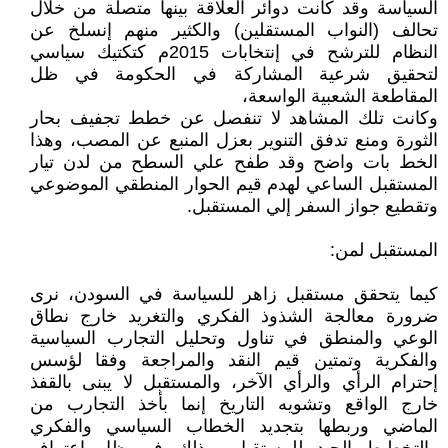
السياسة وقد كانت دوائر العلاقة بينها متصلة من خلال
تحالف (النواب المستقلين) والكثير منهم إنسلخ عن
النظام للترشح في إنتخابات 2015م كتكتيك سياسي
لتحقيق شرعية المشاركة في الحكومة في ظل
المقاطعة الشعبية الواسعة،
وكانت تلك المشاهد لا تنفصل عن خطط تجفيف بحار
الثورة ومنع تدفق التنوير بعزل المنبع عن المصب، وهذا
الخط بات واضح وقد طفح علي السطح من لدن تيار
المستقبل الساعي لهدم قيم الحوار المنطقي الموضوعي
وتقطيع جواز السفر إلي المستقبل.
المستقبل لمن:
كيما يتحقق مستقبل زاهر للسياسة في السودن، نرى
ضرورة معالجة الشذوذ الفكري والتغريد خارج نطاق
الوعي والمنطق في تناول وتحليل التجارب السياسية
والفكرية وتمتين قيم النقد والمراجعة وفقا لؤسس
إحترام الرأي والرأي الآخر، والمستقبل لا يبنى بالقفذ
خارج الواقع وتشويه التاريخ إنما بأخذ التجارب من
الماضي وربطها بتجديد الخطاب السياسي والفكري