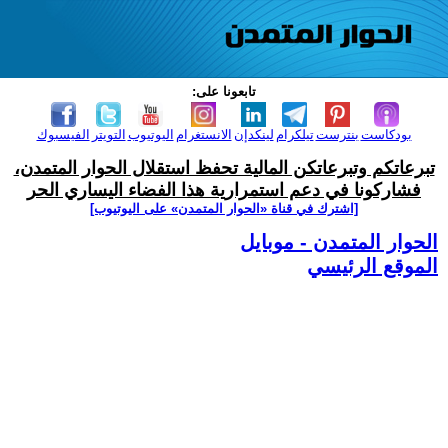
تابعونا على:
بودكاست
بنترست
تيلكرام
لينكدإن
الانستغرام
اليوتيوب
التويتر
الفيسبوك
تبرعاتكم وتبرعاتكن المالية تحفظ استقلال الحوار المتمدن،
فشاركونا في دعم استمرارية هذا الفضاء اليساري الحر
[اشترك في قناة ‫«الحوار المتمدن» على اليوتيوب]
الحوار المتمدن - موبايل
الموقع الرئيسي