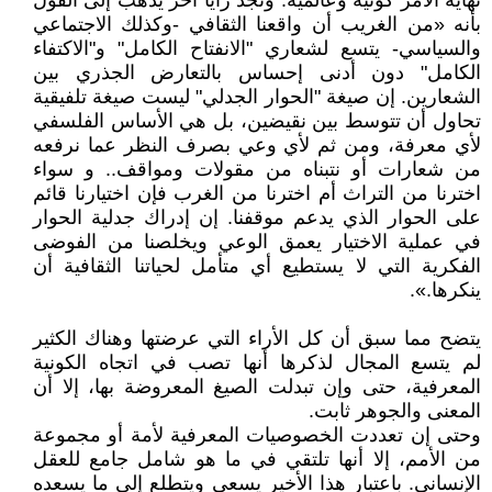
نهاية الأمر كونية وعالمية. ونجد رأيا آخر يذهب إلى القول
بأنه «من الغريب أن واقعنا الثقافي -وكذلك الاجتماعي
والسياسي- يتسع لشعاري "الانفتاح الكامل" و"الاكتفاء
الكامل" دون أدنى إحساس بالتعارض الجذري بين
الشعارين. إن صيغة "الحوار الجدلي" ليست صيغة تلفيقية
تحاول أن تتوسط بين نقيضين، بل هي الأساس الفلسفي
لأي معرفة، ومن ثم لأي وعي بصرف النظر عما نرفعه
من شعارات أو نتبناه من مقولات ومواقف.. و سواء
اخترنا من التراث أم اخترنا من الغرب فإن اختيارنا قائم
على الحوار الذي يدعم موقفنا. إن إدراك جدلية الحوار
في عملية الاختيار يعمق الوعي ويخلصنا من الفوضى
الفكرية التي لا يستطيع أي متأمل لحياتنا الثقافية أن
ينكرها.».
يتضح مما سبق أن كل الأراء التي عرضتها وهناك الكثير
لم يتسع المجال لذكرها أنها تصب في اتجاه الكونية
المعرفية، حتى وإن تبدلت الصيغ المعروضة بها، إلا أن
المعنى والجوهر ثابت.
وحتى إن تعددت الخصوصيات المعرفية لأمة أو مجموعة
من الأمم، إلا أنها تلتقي في ما هو شامل جامع للعقل
الإنساني. باعتبار هذا الأخير يسعى ويتطلع إلى ما يسعده