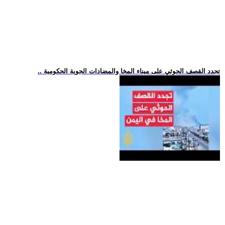
.. تجدد القصف الحوثي على ميناء المخا والمضادات الجوية الحكومية