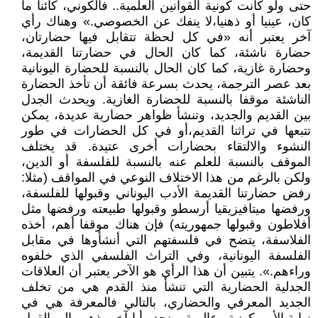
حتى ولو كانت كونية القوانين العلمية.. فالكوني، كائنا ما
كان، عينيا أو ذهنيا،لا ينفك عن الخصوصي.» وهناك رأي
آخر يعتبر أنه «في كل لحظة تتقابل فيها حضارتان،
حضارة ناشئة، كما كان الحال في حضارتنا القديمة،
وحضارة غازية، كما كان الحال بالنسبة للحضارة اليونانية
بعد عصر الترجمة، يحدث بسرعة فائقة أن تأخذ الحضارة
الناشئة موقفا بالنسبة للحضارة الغازية. ويحدث الجدل
بين القديم والجديد، وتنشأ ظواهر حضارية عديدة، يمكن
تتبعها في تراثنا القديم،أو في كل الحضارات في طور
النشوء والالتقاء بحضارات أخرى عتيدة. قد يختلف
الموقف بالنسبة للعلم عنه بالنسبة للفلسفة أو الدين،
ولكن بالرغم من هذا الاختلاف النوعي في المواقف (مثلا:
رفض حضارتنا القديمة الأدب اليوناني وقبولها للفلسفة،
ورفضها ميتافيزيقيا أرسطو وقبولها طبيعته ورفضها مثل
أفلاطون وقبولها جمهوريته) فإن هناك موقفا أهم، أخذه
الفلاسفة، يتضح في فلسفتهم التي أنشأوها في مقابل
الفلسفة اليونانية، وفي التراث الفلسفي الذي خلفوه
وراءهم.». يتبين أن هذا الرأي هو الآخر يعتبر أن العلاقات
الجدلية الحضارية التي تنشأ منذ القدم هي من تخلف
الجديد المعرفي والحضاري، بالتالي فالمعرفة هي في