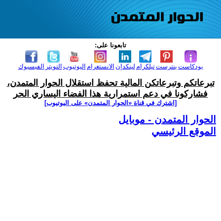
تابعونا على:
بودكاست
بنترست
تيلكرام
لينكدإن
الانستغرام
اليوتيوب
التويتر
الفيسبوك
تبرعاتكم وتبرعاتكن المالية تحفظ استقلال الحوار المتمدن،
فشاركونا في دعم استمرارية هذا الفضاء اليساري الحر
[اشترك في قناة ‫«الحوار المتمدن» على اليوتيوب]
الحوار المتمدن - موبايل
الموقع الرئيسي