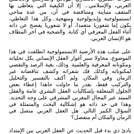
العربي، والإسلامي... إلا أن الكيفية التي يتعاطى بها
المثقف متباينة ومتناقضة في آن، من عدة مناحي
ابستمولوجية وإيديولوجية ومنهجية...وكل هذا التعاطي،
يكون إما شعوريا متعمدا، أو لا شعوريا يفصح عن ذاته
أثناء الفعل المعرفي أي كتابة. والضحية في آخر المطاف
هو الإنسان العربي.
على صلب هذه الأرضية الابستمولوجية انطلقت في هذا
الموضوع، محاولا سبر أغوار العقل الإنساني بكل تجلياته
ومكوناته المعرفية والعلمية. وذلك، بغية الرصد والتقصي
لمكنوناته وكذلك فك شفراته وكشف تناقضاته عبر
الزمان وفي المكان. ولم أكتف بالتفسير والتحليل
والتركيب فقط، بقدر ما حاولت جاهدا إعطاء بعض
الحلول المتعلقة بإشكاليات العقل البشري عامة والعقل
الممتد عبر المجال المغربي المشرقي على وجه التحديد.
وهذا في حد ذاته هو إشكالية البحث والمتمثلة في
السؤال الكبير التالي. هل العقل العربي متصل في
الزمان والمكان أم منفصل؟
بادئ ذي بدء قبل الحديث عن العقل العربي بين الإمتداد