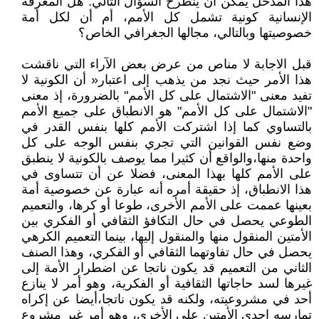
هذا المدخل يمكن أن ينطرح السؤال التالي: هل المعرفة
الإنسانية كونية تشمل كل الأمم، أم أن لكل أمة
خصوصيتها وبالتالي، مجالها الجغرافي الخاص؟
قبل الاجابة لا مناص من عرض بعض الآراء التي ناقشت
هذا الأمر حيث نجد من يذهب إلى اعتبار« أن الكونية لا
تفيد معنى "الاشتمال على كل الأمم" بالضرورة، إذ معنى
"الاشتمال على كل الأمم" هو الانطباق على جميع الأمم
بالتساوي كما إذا اشتركت الأمم كلها بنفس القدر في
وضع نفس القوانين التي تجري بنفس الوجه على كل
واحدة منها،والواقع أن كثيرا مما يوصف بالكونية لا ينطبق
على الأمم كلها بهذا المعنى، فضلا عن أن تتساوى في
هذا الانطباق، إذ حقيقة أمره أنه عبارة عن خصوصية أمة
بعينها عممت على الأمم الأخرى، طوعا أو كرها، والتعميم
الطوعي يحصل في حال التكافؤ الثقافي أو الفكري بين
الأمتين المنقول منها والمنقول إليها، بينما التعميم الكرهي
يحصل في حال تفاوتهما الثقافي أو الفكري، وهذا الصنف
الثاني من التعميم قد يكون ناتجا عن اضطرار الأمة إلى
غيرها لسد حاجاتها الثقافية أو الفكرية، وهو أمر لا ينازع
أحد في مشروعيته، ولكنه قد يكون ناتجا،أيضا عن إكراه
تمارسه إحدى الأمتين على الأخرى، وهو أمر غير مشروع