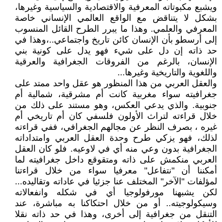
ويشبع مكبوتاته المعرفية والاقتصادية والسياسية وغيرها،
بشكل لا يتناقض مع الواقع العالمي الإنساني خاصة
المعرفي والعلمي. وهذا ما يبرر الطرح القائل المنسوب
إلى أرسطو بأن الإنسان كائن تاريخ واجتماعي..،وهذا في
حد ذاته إن دل على شيء فهو يدل على كونية بني
الإنسان، بالرغم من الفروقات الجغرافية والعرقية
واللغوية والتاريخية وغيرها...
والعقل العربي من هذا المنظور هو عقل واحد ممتد على
جغرافيته سواء مغربية كانت أم مشرقية، شمالية أم
جنوبية. والذي يدعي العكس، وهو مستند على ذلك من
خلال قراءته لتراث الأولون فلسفي كان أم تاريخي أم
غيره ، بصرف النظر عن مجالهم الجغرافي، ففي قراءته
لذلك، فهو يزكي طرح وحدة العقل العربي وامتداداته
الجغرافية بدون وعي منه أي في لاوعيه. فلو كان العقل
العربي منكمش على ذاته ومتقوقع داخل جغرافيته لما
أمكننا أن "نتفاعل" معرفيا سواء من خلال قراءتنا
لمؤلفات "الآخر" المختلف عنا جزئيا في عاداته وتقاليده...
لكن يشبهنا مورفولوجيا أي في شكله وانفعالاته
وسيكولوجيته.. أو من خلال احتكاكنا به مباشرة، عند
التنقل من جغرافية إلى أخرى، وهذا في حد ذاته نقلا