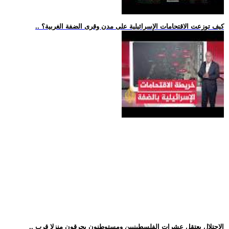
.. كيف توزعت الاقتحامات الإسرائيلية على مدن وقرى الضفة الغربية؟
.. الاحتلال يعتقل عشرات الفلسطينيين ومستوطنون يحرقون منزلا قرب