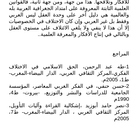
للأفكار وتلاقحها. هذا من جهة، ومن جهة ثانية، فالقوانين
العلمية الثابتة المعروفة على امتداد الجغرافية العربية بله
والعالمية هي دليل آخر على وحدة العقل ليس العربي
وفقط بل غير العربي وإن كان الاختلاف في الخصوصيات
إلا أن هذا لا ينفي ولا يلغي الائتلاف على مستوى العقل
وبالتالي في إنتاج الأفكار والمعرفة العلمية..
المراجع
1-طه عبد الرحمن، الحق الاسلامي في الاختلاف
الفكري،المركز الثقافي العربي، الدار البيضاء-المغرب-
ط1، 2005م.
2-حسن حنفي، في الفكر الغربي المعاصر، المؤسسة
الجامعية للدراسات والنشر والتوزيع، -بيروت- ط4،
1990م
3-نصر حامد أبوزيد ،إشكالية القراءة وآليات التأويل،
المركز الثقافي العربي ، الدار البيضاء-المغرب- ط7،
2005م