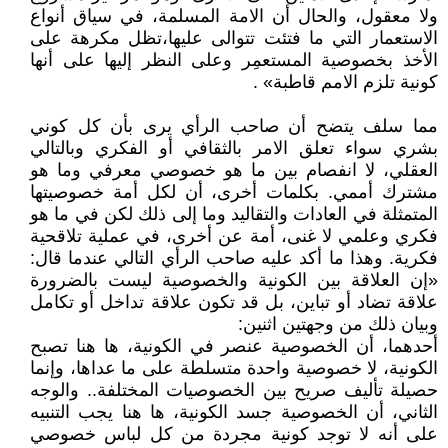
ولا معقول، والحال أن الامة المسلمة، في سياق أنواع
الاستعمار التي ما فتئت تتوالى عليها،تظل مكرهة على
الأخذ بخصوصية المستعمِر وعلى النظر إليها على أنها
كونية تلزم الامم قاطبة» .
مما سلف يتضح أن صاحب الرأي يرى بأن كل كوني
بشري سواء تعلق الامر بالثقافي أو الفكري وبالتالي
العقلي، لا انفصام بين ما هو خصوصي معرفي وما هو
مشترك أممي. بكلمات أخرى، أن لكل أمة خصوصيتها
المتمثلة في العادات والتقاليد وما إلى ذلك لكن في ما هو
فكري وعلمي لا غنى، أمة عن أخرى، في عملية تلاقحية
فكرية. وهذا ما أكد عليه صاحب الرأي التالي عندما قال:
«إن العلاقة بين الكونية والخصوصية ليست بالضرورة
علاقة تضاد أو تباين، بل قد تكون علاقة تداخل أو تكامل
وبيان ذلك من وجهتين اثنين:
أحدهما، أن الخصوصية عنصر في الكونية، ها هنا تصبح
الكونية، لا خصوصية واحدة متسلطة على ما عداها، وإنما
حصيلة تأليف صريح بين الخصوصيات المختلفة.. والوجه
الثاني، أن الخصوصية جسد الكونية، ها هنا يجب التنبيه
على أنه لا توجد كونية مجردة من كل لباس خصوصي