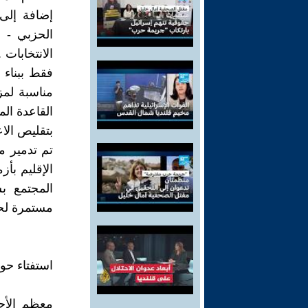
إضافة إلى 
الحزبي - 
الانتخابات 
فقط ببناء
مناسبة لمز
القاعدة الم
بتقليص الاع
تم تدمير م
الإقليم بأ
المجتمع بش
مستمرة لحق
استفتاء حو
معظم الأحز