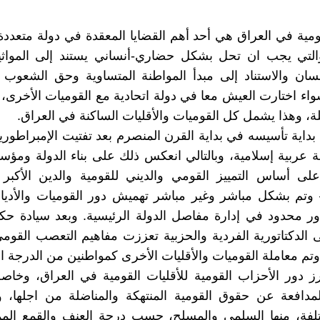
ومية في العراق هي أحد أهم القضايا المعقدة في دولة متعددة
والتي يجب ان تحل بشكل حضاري-أنساني يستند إلى المواثيق
سان والاستناد إلى مبدأ المواطنة المتساوية وحق الشعوب 
اء اختارت العيش معا في دولة اتحادية مع القوميات الأخرى،
، وهذا يشمل كل القوميات والأقليات الساكنة في العراق.
بداية تأسيسه في بداية القرن المنصرم بعد تفتيت الإمبراطورية 
عربية إسلامية، وبالتالي انعكس ذلك على بناء الدولة ومؤسس
على أساس التمييز القومي والديني للقومية والدين الأكبر 
 وتم بشكل مباشر وغير مباشر تهميش دور القوميات والأديا
ور محدود في إدارة مفاصل الدولة الرئيسية. وبعد سيادة ح
ى الدكتاتورية الفردية والحزبية تعززت مفاهيم التعصب القوم
تم معاملة القوميات والأقليات الأخرى كمواطنين من الدرجة الثا
ز دور الأحزاب القومية للأقليات القومية في العراق، وخاصة
المدافعة عن حقوق القومية المنتهكة والمناضلة من اجلها، 
ختلفة، منها السلمي والمسلح، حسب درجة العنف والقمع ال