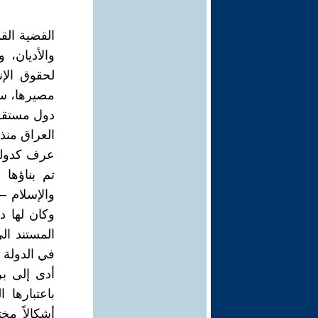
القضية الق
والأديان، 
لحقوق الإن
مصيرها، سو
دول مستقلة
العراق منذ 
عرف كدولة 
تم بناؤها 
والإسلام –
وكان لها د
المستند ال
في الدولة و
أدى إلى بر
باعتبارها 
أشكالاً م