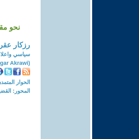
نحو مقا
رزكار عقر
سياسي واعلا
(Rezgar Akrawi)
الحوار المتمدن-العدد: 5570 - 7
المحور: القضي