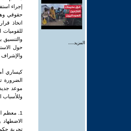
حقوقي وهو
اتخاذ قرار
للقوميات ا
والتنسيق ب
المزيد.....
حول الاستف
والإشراف و
كيساري أم
الضرورة تق
موعد جديد
وللأسباب الت
1. معظم ا
الاضطهاد 
تجربة حكمه