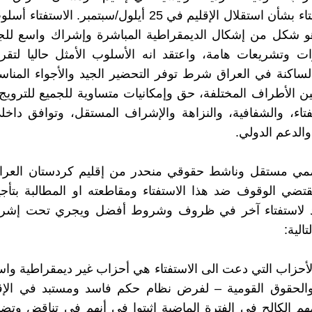
إجراء استفتاء بشأن استقلال الإقليم في 25 أيلول/سبتمبر. ال
 شكل من إشكال الديمقراطية المباشرة وإشراك واسع للج
ات وتشريعات هامة، واعتقد انه الأسلوب الأمثل حاليا لتقر
لساكنة في العراق شرط توفر التحضير الجيد والأجواء المناسب
ين الأطراف المختلفة، حق وإمكانيات متساوية للجميع للترويج
تاء، والشفافية، والنزاهة والإشراف المستقل، وتوافق داخ
الدعم الدولي.
مي مستقل وناشط حقوقي منحدر من إقليم كردستان العرا
تضي الوقوف ضد هذا الاستفتاء ومقاطعته او المطالبة بتأجي
 لاستفتاء آخر في ظروف وشروط أفضل ويجري تحت إشرا
الية:
لأحزاب التي دعت الى الاستفتاء هي أحزاب غير ديمقراطية و
والحقوق القومية – لفرض نظام حكم فاسد ومستبد في الإق
م الكالح في الفترة الماضية اثبتوا في أنهم في تناقض وتضا