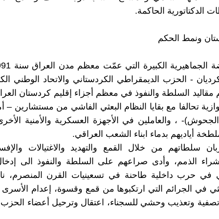
ت الدكتاتورية الحاكمة.
تان ونمط الحكم
كرديان - الحزب الديمقراطي الكردستاني والاتحاد الوطني الك
قاليد السلطة والنفوذ في معظم أجزاء إقليم كردستان العر
ازية تحالفا مع بقايا النظام البعثي الفاشي من مستشارين – أم
الجحوش)- ، والعاملين في الأجهزة العسكرية والأمنية الأخر
لطخة أياديهم بدماء ابناء الشعب العراقي.
ان سلطاتهم من خلال القمع والتهديد والاغتيالات والإفس
شراء الذمم، وأدى صراعهم على السلطة والنفوذ الى إدخال
ي في حرب داخلية طاحنة في تسعينيات القرن المنصرم، ناف
عثي في الجرائم التي ارتكبوها من قمع وقسوة، إعدام الأسرى
تصفية وتعذيب وحشي للسجناء، اعتقال وترحيل أعضاء الحزب الآ