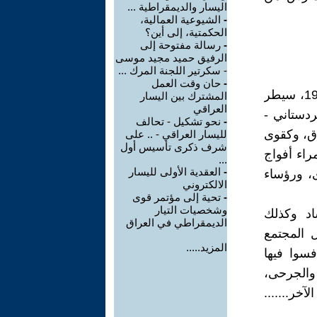
اليسار والديمقراطية ...
-
الشيوعية العمالية،
الحكمتية، إلى أين؟
-
رسالة مفتوحة إلى
الرفيق حميد مجيد موسى
- سكرتير اللجنة المرك ...
-
حان وقت العمل
بعد الانتفاضة الجماهيرية الكبيرة التي عمّت معظم مدن العراق سنة 1991، سيطر
المشترك بين اليسار
العراقي
ردستاني -
-
نحو تشكيل - تحالف
اق، وكقوى
لليسار العراقي - .. على
شرف ذكرى تأسيس أول
راء أفواج
...
-
العقدية الأولى لليسار
ى، ورؤساء
الالكتروني
-
تحية إلى مؤتمر قوى
وشخصيات التيار
اد وكذلك
الديمقراطي في العراق
 المجتمع
المزيد.....
سوا فيها
 والجرحى،
خر.......