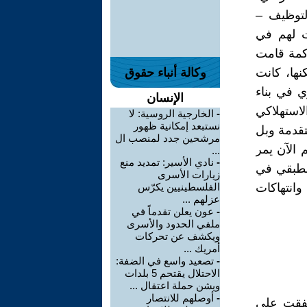
لتوظيف –
ت لهم في
حاكمة قامت
ها، كانت
وكالة أنباء حقوق
ي في بناء
الإنسان
لاستهلاكي
-
الخارجية الروسية: لا
نستبعد إمكانية ظهور
تقدمة وبل
مرشحين جدد لمنصب ال
 الآن يمر
...
-
نادي الأسير: تمديد منع
الطبقي في
زيارات الأسرى
انتهاكات
الفلسطينيين يكرّس
عزلهم ...
-
عون يعلن تقدماً في
ملفي الحدود والأسرى
ويكشف عن تحركات
أمريك ...
-
تصعيد واسع في الضفة:
الاحتلال يقتحم 5 بلدات
ويشن حملة اعتقال ...
-
أوصلهم للانتصار
تفقت على