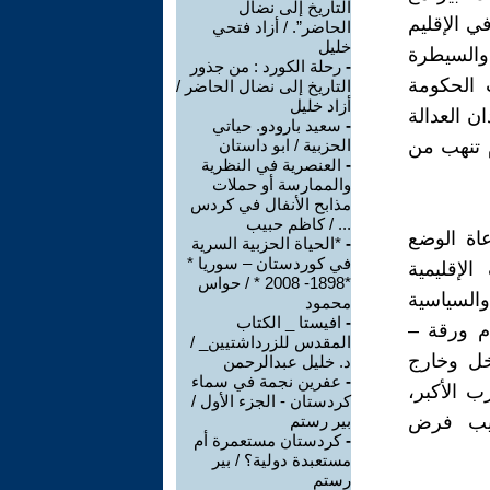
التاريخ إلى نضال
ي الإقليم
الحاضر”. / أزاد فتحي
خليل
والسيطرة
-
رحلة الكورد : من جذور
الحكومة
التاريخ إلى نضال الحاضر /
أزاد خليل
ن العدالة
-
سعید بارودو. حیاتي
م تنهب من
الحزبیة / ابو داستان
-
العنصرية في النظرية
والممارسة أو حملات
مذابح الأنفال في كردس
... / كاظم حبيب
عاة الوضع
-
*الحياة الحزبية السرية
في كوردستان – سوريا *
لإقليمية
*1898- 2008 * / حواس
والسياسية
محمود
-
افيستا _ الكتاب
ام ورقة –
المقدس للزرداشتيين_ /
خل وخارج
د. خليل عبدالرحمن
-
عفرين نجمة في سماء
ب الأكبر،
كردستان - الجزء الأول /
ليب فرض
بير رستم
-
كردستان مستعمرة أم
مستعبدة دولية؟ / بير
رستم