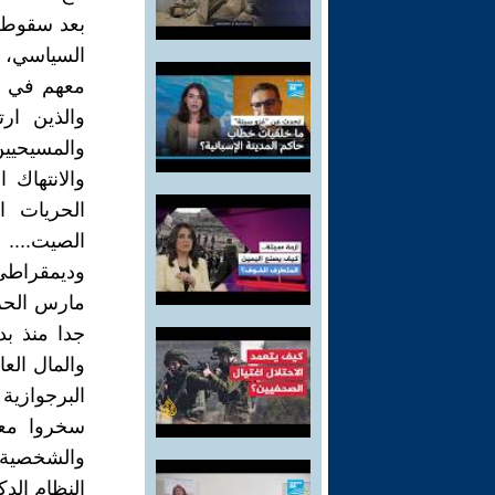
السياسي، 
معهم في ا
والذين ار
والمسيحيين
والانتهاك
الحريات ا
الصيت.... 
وديمقراطي
مارس الحزب
جدا منذ ب
والمال الع
البرجوازية
سخروا معظ
والشخصية 
النظام الد