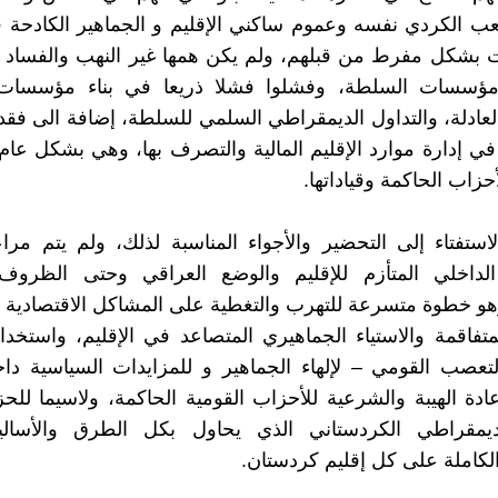
 الكردي نفسه وعموم ساكني الإقليم و الجماهير الكادحة ف
ت بشكل مفرط من قبلهم، ولم يكن همها غير النهب والفساد 
ؤسسات السلطة، وفشلوا فشلا ذريعا في بناء مؤسسات 
لعادلة، والتداول الديمقراطي السلمي للسلطة، إضافة الى فقدا
في إدارة موارد الإقليم المالية والتصرف بها، وهي بشكل عا
حزاب الحاكمة وقياداتها.
الاستفتاء إلى التحضير والأجواء المناسبة لذلك، ولم يتم مرا
لداخلي المتأزم للإقليم والوضع العراقي وحتى الظروف ا
وهو خطوة متسرعة للتهرب والتغطية على المشاكل الاقتصادية 
لمتفاقمة والاستياء الجماهيري المتصاعد في الإقليم، واستخد
تعصب القومي – لإلهاء الجماهير و للمزايدات السياسية دا
عادة الهيبة والشرعية للأحزاب القومية الحاكمة، ولاسيما للحز
ديمقراطي الكردستاني الذي يحاول بكل الطرق والأسا
 الكاملة على كل إقليم كردستان.