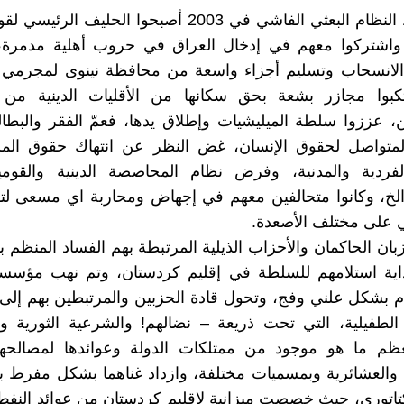
بعد سقوط النظام البعثي الفاشي في 2003 أصبحوا الحليف ا
واشتركوا معهم في إدخال العراق في حروب أهلية مدمرة،
لانسحاب وتسليم أجزاء واسعة من محافظة نينوى لمجرمي
تكبوا مجازر بشعة بحق سكانها من الأقليات الدينية من ال
، عززوا سلطة الميليشيات وإطلاق يدها، فعمّ الفقر والبطال
 المتواصل لحقوق الإنسان، غض النظر عن انتهاك حقوق المر
لفردية والمدنية، وفرض نظام المحاصصة الدينية والقوم
الخ، وكانوا متحالفين معهم في إجهاض ومحاربة اي مسعى لت
 على مختلف الأصعدة.
ان الحاكمان والأحزاب الذيلية المرتبطة بهم الفساد المنظم 
داية استلامهم للسلطة في إقليم كردستان، وتم نهب مؤسسا
ام بشكل علني وفج، وتحول قادة الحزبين والمرتبطين بهم إل
 الطفيلية، التي تحت ذريعة – نضالهم! والشرعية الثورية وا
م ما هو موجود من ممتلكات الدولة وعوائدها لمصالحهم
والعشائرية وبمسميات مختلفة، وازداد غناهما بشكل مفرط 
كتاتوري، حيث خصصت ميزانية لإقليم كردستان من عوائد النفط