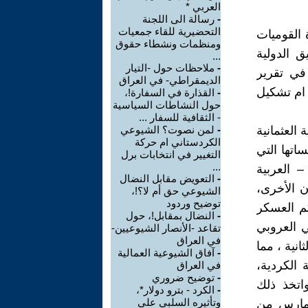
العربي *
-
رسالة الى اللجنة
التحضيرية للقاء جمعيات
 القوميات
ومنظمات ونشطاء حقوق
 الدولية
...
-
ملاحظات حول -التيار
في تقرير
الديمقراطي- في العراق
 ام تشكيل
-
القذارة في السفارة!،
حول النشاطات السياسية
- الثقافية للسفار ...
العثمانية
-
لمن نصوت؟ الشيوعي
الكردستاني ام حركة
اتها التي
التغيير في انتخابات برل
...
– العربية
-
التعويض مقابل النضال
ن الأخرى،
الشيوعي حق أم لا؟!،
توضيح وردود
كم العسكر
-
النضال بمقابل!، حول
ي العروبي
تقاعد -الأنصار الشيوعيين-
في العراق
نية ، مما
-
آفاق الشيوعية العمالية
 الكردية،
في العراق
-
توضيح ضروري
واتخذ ذلك
-
الكرد - بترو دولار*،
وتأثيره السلبي على
ممارس من