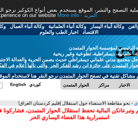
ة التصفح والنشر، الموقع يستخدم بعض أنواع الكوكيز نرجو النق
More info - المزيد
experience on our website
الفن
-
وكالة أنباء اليسار
-
وكالة أنباء العلمانية
-
وكالة أنباء العمال
-
وكا
الاقتصاد
-
اخبار الطب والعلوم
 الرئيسي لمؤسسة الحوار المتمدن
، علمانية، ديمقراطية، تطوعية وغير ربحية
ل مجتمع مدني علماني ديمقراطي حديث يضمن الحرية والعدالة الاجتم
حوار المتمدن على جائزة ابن رشد للفكر الحر والتى نالها أعلام في الفك
م مشاكل تقنية في تصفح الحوار المتمدن نرجو النقر هنا لاستخدام الموقع
كوردي
English
الاخبار
مراكز
الحوار المتمدن
وي
- نحو مقاطعة الاستفتاء حول استقلال إقليم كردستان العراق!
 وتبرعاتكن المالية تحفظ استقلال الحوار المتمدن، فشاركونا 
استمرارية هذا الفضاء اليساري الحر