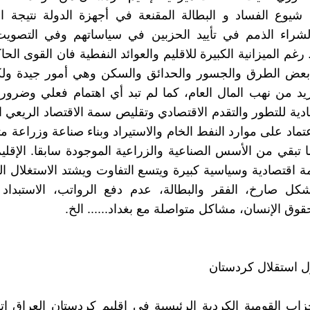
شيوع الفساد و البطالة المقنعة في أجهزة الدولة نتيجة ا
لشراء الذمم في تأييد الحزبين في سياساتهم وفي التصوي
. رغم الميزانية الكبيرة للاقليم والعوائد النفطية فان القوى ال
 بعض الطرق والجسور والحدائق والسكن وهي أمور جيدة ولكن
يد من نهب المال العام، كما لم تبد أي اهتمام فعلي وضرور
ادية للتطور والتقدم الاقتصادي وتقليص سمة الاقتصاد الريعي ا
تماد على موارد النفط الخام والاستيراد وبناء صناعة وزراعة م
ا تبقي من الأسس الصناعية والزراعية الموجودة سابقا. الإقليم
زمة اقتصادية وسياسية كبيرة ويتسع التفاوت ويشتد الاستغلال 
كل صارخ، الفقر والبطالة، عدم دفع الرواتب، الاستبداد و
وق الإنسان، مشاكل متواصلة مع بغداد...... الخ.
ل استقلال كردستان
اب القومية الكردية الرئيسية في إقليم كردستان العراق ا