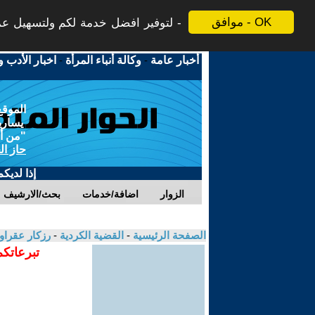
موافق - OK
لتوفير افضل خدمة لكم ولتسهيل عملي
أخبار عامة
-
وكالة أنباء المرأة
-
اخبار الأدب و
الموقع
يسارية
"من أج
حاز ال
إذا لديك
الزوار
اضافة/خدمات
بحث/الارشيف
الصفحة الرئيسية
-
القضية الكردية
-
رزكار عقرا
تبرعاتكم