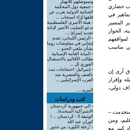
وسيوصلهم للانهيار
استفتاء أسلوب حضاري
-
جمعية دول المحكمة
الجنائية الدولية تعرب عن
ماهير في
قلقها إزاء انسحاب ...
ير المصير
-
هيئة الأسرى الفلسطينية
تدعو الصليب الأحمر لإدانة
ة، الحوار
تجديد إسرائ ...
-
الرئيس اللبناني: تقدم
 لمواقفهم
إيجابي في مفاوضات روما
لي مناسب
بشأن ملفي الحدو ...
-
النيابة العامة الإسبانية
تطالب الأقاليم بالاستقبال
الفوري لل ...
-
إسرائيل: احتجاجات تندد
ق أرى إن
بالعنف والعنصرية ضد
له وإقرار
العرب الإسرائيليي ...
ف دولي،
المزيد.....
كتب ودراسات
-
الى جمهورية كردستان
الاشتراكية المتحدة!،
استخدمت –
الوثيقة 3 - كردستان ... /
ليم، ومن
كوران عبد الله
-
“رحلة الكورد: من جذور
د كبير مع