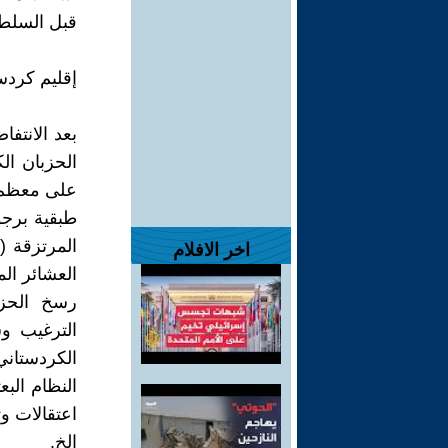
قبل السلطا
إقليم كردس
الحزبان ال
على معظم م
طبقية برجو
المرتزقة (
اخر الافلام
العشائر الم
رسخ الحزب
الترغيب و
الكردستان
النظام الب
اعتقالات و
الخ.