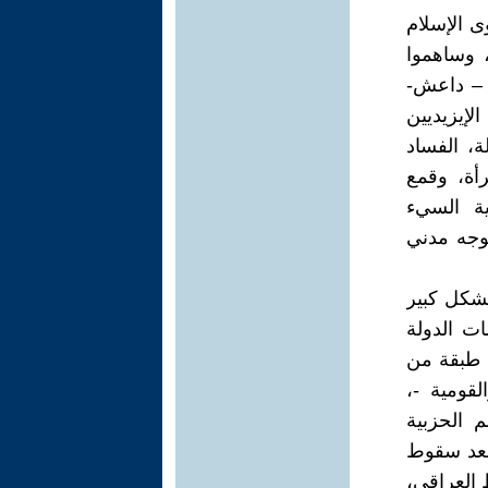
لرئيسي لقوى الإسلام
 وساهموا
 – داعش-
إيزيديين
ة، الفساد
أة، وقمع
ية السيء
وجه مدني
بشكل كبير
ت الدولة
ى طبقة من
لقومية -،
 الحزبية
بعد سقوط
 العراقي،