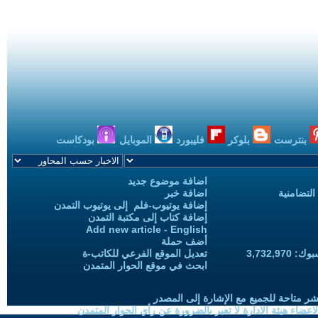
بنترست
بلوكر
فليبورد
الموبايل
بودكاست
اضافة موضوع جديد
التضامنية
اضافة خبر
إضافة يوتيوب-فلم إلى يوتيوب التمدن
إضافة كتاب إلى مكتبة التمدن
Add new article - English
أضف حملة
3,732,97
تعديل الموقع الفرعي للكاتب-ة
ابحث في موقع الحوار المتمدن
شر متاحة للجميع مع الإشارة إلى المصدر
ضاء هيئة الادارة لا تعبر بالضرورة عن رأي الحوار المتمدن