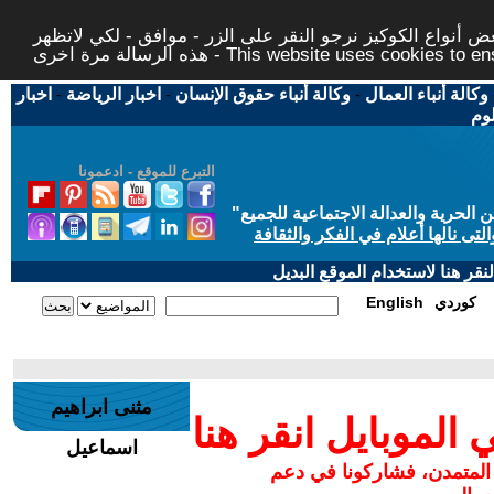
 أنواع الكوكيز نرجو النقر على الزر - موافق - لكي لاتظهر
This website uses cookies to ensure you ge
وكالة أنباء العمال
-
وكالة أنباء حقوق الإنسان
-
اخبار الرياضة
-
اخبار
لوم
التبرع للموقع - ادعمونا
حرية والعدالة الاجتماعية للجميع
"
تى نالها أعلام في الفكر والثقافة
قر هنا لاستخدام الموقع البديل
كوردي
English
مثنى ابراهيم
لموبايل انقر هنا
اسماعيل
 المتمدن، فشاركونا في دعم