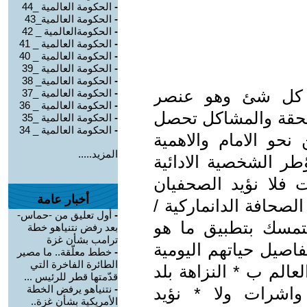
-
الحكومة العالمية _44
-
الحكومة العالمية_43
-
الحكومةالعالمية _ 42
-
الحكومة العالمية _ 41
-
الحكومة العالمية _ 40
-
الحكومة العالمية _39
-
الحكومة العالمية_ 38
ي كل شئ وهو عنصر
-
الحكومة العالمية _37
-
الحكومة العالمية _ 36
الحقة والمشاكل تحصل
-
الحكومة العالمية _35
-
الحكومة العالمية _ 34
نحو الامام والاهمية
المزيد.....
ر الشخصية الادائية
فلا نؤيد الصحفيان
أخبار عامة
لصحافة الدانماركية /
-
أول تعليق من -حماس-
تمسك بتطبيق ما هو
بعد رفض نتنياهو خطة
ترامب بشأن غزة
صيل حياتهم اليومية
-
خطط معلّقة.. ما مصير
الطائرة الفاخرة التي
عالم ب * النزاهة بلد
قدّمتها قطر للرئيس ...
-
نتنياهو يرفض الخطة
اشرات ولا * نؤيد
الأمريكية بشأن غزة..