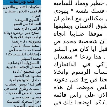
كتب ودراسات
خطير ومعاد للسامية
-
مكونات الاتصال والتحول
رت فسك نفسه * يهودي
الرقمي / الدكتور سلطان
عدوان
بمكيالين مع العلم ان
-
السوق المريضة:
الصحافة في العصر
قوق الانسان ويطبقها
الرقمي / كرم نعمة
موقفا ضبابيا اتجاه
-
سلاح غير مرخص: دونالد
ترامب قوة إعلامية بلا
ع ان شخصية محمد ص
مسؤولية / كرم نعمة
-
مجلة سماء الأمير /
ل ايا كان من البشر
أسماء محمد مصطفى
-
إنتخابات الكنيست 25 /
. هذا ودعا * سفندال
محمد السهلي
اكي في الدانمارك
-
المسؤولية الاجتماعية
لوسائل الإعلام التقليدية
الة الرسوم واتخاذ
في المجتمع. / غادة
محمود عبد الحميد
موقف واضح وصريح / أي مثل ما وضحنا في ح1 قبل دعوته
-
داخل الكليبتوقراطية
العراقية / يونس الخشاب
تملص موضحا ان هذه
-
تقنيات وطرق حديثة في
سرد القصص الصحفية /
لان على راس قائمة
حسني رفعت حسني
 / كما اوضحنا ذلك في
-
فنّ السخريّة السياسيّة
في الوطن العربي: