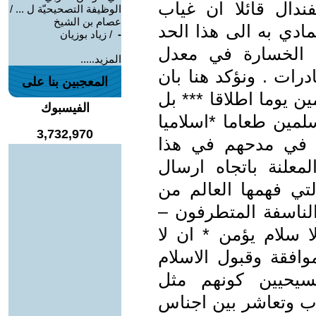
ندال قائلا ان غياب
الوظيفة التصحيحيّة ل ... /
عصام بن الشيخ
ادي به الى هذا الحد
-
‏ / زياد بوزيان
ة الخسارة في معدل
المزيد.....
رات . ونؤكد هنا بان
المعجبين بنا على
ن يوما اطلاقا *** بل
الفيسبوك
لمين طعاما *اسلاميا
3,732,970
جز في مدحهم في هذا
معلنة باتجاه ارسال
تي فهمها العالم من
الناسفة المتطرفون –
ا سلام يؤمن * ان لا
وافقة وقبول الاسلام
سيحيين كونهم مثل
ب وتعاشر بين اجناس