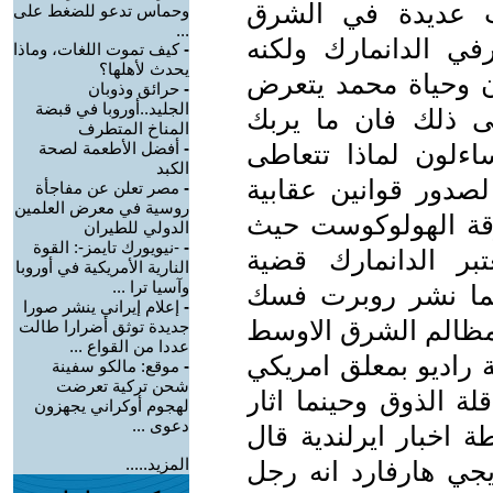
ت عديدة في الشرق
وحماس تدعو للضغط على
...
ي الدانمارك ولكنه
-
كيف تموت اللغات، وماذا
يحدث لأهلها؟
ان وحياة محمد يتعرض
-
حرائق وذوبان
الجليد..أوروبا في قبضة
 ذلك فان ما يربك
المناخ المتطرف
ءلون لماذا تتعاطى
-
أفضل الأطعمة لصحة
الكبد
لصدور قوانين عقابية
-
مصر تعلن عن مفاجأة
روسية في معرض العلمين
ة الهولوكوست حيث
الدولي للطيران
-
-نيويورك تايمز-: القوة
بر الدانمارك قضية
النارية الأمريكية في أوروبا
وآسيا ترا ...
نما نشر روبرت فسك
-
إعلام إيراني ينشر صورا
 مظالم الشرق الاوسط
جديدة توثق أضرارا طالت
عددا من القواع ...
راديو بمعلق امريكي
-
موقع: مالكو سفينة
شحن تركية تعرضت
 الذوق وحينما اثار
لهجوم أوكراني يجهزون
دعوى ...
اخبار ايرلندية قال
المزيد.....
جي هارفارد انه رجل