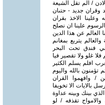
ادن / الم تقل الشيعة
 وقران جديد - حتىان
 وعلينا الاخذ بقران
لرسوم علينا ان نصلح
 العالم عن هذا الدين
والعالم يتربع بمغانم
تبني فندق تحت البحر
ا غلو ولا تقصير فيا
غرب افلم يسلم الكثير
م تؤمنون بالله واليوم
 / وافهموا القران
سل بالايات الا تخويفا
ذي بينك وبينه عداوة
الامواج تقذفه / لو