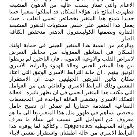
الاغنام والتي تمتاز بنسب عالية من الدهون المشبعة
فظهرت النتائج بان هؤلاء السكان قد امتلكوا متغيرا جينيا
جديدا يتمتع هذا المتغير بخصائص تحمي القلب ، حيث
يعمل هذا المتغير على خفض مستويات الدهون المشبعة
الضارة وبضمنها الكوليسترول الدهني منخفض الكثافة
الضار .
وبالرغم من اهمية هذا المتغير الجيني في حماية اولئك
السكان في المناطق المعزولة من مخاطر التعرض
لامراض القلب والاوعية الدموية ، فان الباحثين لم يربطوا
بين هذا المتغير الجيني وحالة الهدوء والترابط الاسري
الوثيق بينهم . ان حالة الترابط الاسري الوثيق التي اعتاد
سكان هاتين القريتين الجبليتين حيث ان الاستقرار
النفسي وذلك الترابط الاسري والعائلي هي من العوامل
التي مكنت هذا المتغير الجيني في ان يظهر تاثيره . فحالة
التفكك الاسري وتشظي العائلة الواحدة في المجتمعات
الصناعية المتقدمة حضاريا لم تتمكن ان تصبح عامل
محيطي يساهم في ظهور مثل هذا المتغيرتبعا الى ما هو
معروف عن العوامل التي تسبب في نشأة ما يعرف
بالوراثة المحيطية Epigenetics . وكتأكيد لما يوفره هذا
الترابط الاسري من حالة اطمئنان واستقرار نفسي لابناء