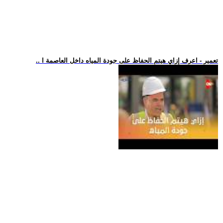
.. تعمير - اعرف إزاي هيتم الحفاظ على جودة المياه داخل العاصمة ا