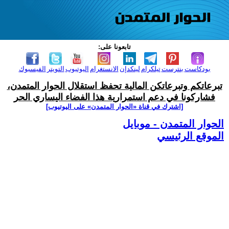
تابعونا على:
بودكاست
بنترست
تيلكرام
لينكدإن
الانستغرام
اليوتيوب
التويتر
الفيسبوك
تبرعاتكم وتبرعاتكن المالية تحفظ استقلال الحوار المتمدن،
فشاركونا في دعم استمرارية هذا الفضاء اليساري الحر
[اشترك في قناة ‫«الحوار المتمدن» على اليوتيوب]
الحوار المتمدن - موبايل
الموقع الرئيسي