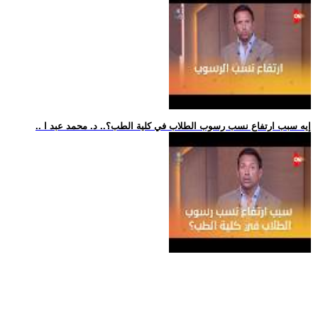
.. إيه سبب ارتفاع نسب رسوب الطلاب في كلية الطب؟.. د. محمد عبد ا