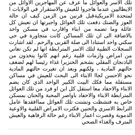
تلك الاسر والعوائل ما عرف عن المهاجرين الاوائل من
الايطاليين عندما هاجروا للعيش والاستقرار في الولايات ا
لمتحدة الامريكيةقبل قرنين من الزمن كبف ان حالة
العوز والضنك دفعت تلك العوائل واجبرتها ان تعيش كل
عائلة وما تضمه من ابناء واقارب في مسكن واحد
بالاضافة الى ان تلك المساكن كانت متجاورة في حي
سكني واحد استنادا الى صلة القربى والرحم . لقد اشارت
السجلات الطبية لتلك الاسر المترابطة انها لم تكن تعاني
من امراض وازمات قلبية رغم انهم كانوا يتخذون من
الباذنجان المقلي بشحم الحنزيرا غذاء رئيسا لهم لضغف
حالتهم المادية ، ولكنهم وبعد ان تغيرت حالتهم المادية
نحو الاحسن لجاا الابناء الى البحث للعيش في مساكن
مستقلة مما فكك البيت الكبير الواحد الذي كان يضم
الابناء والاحفاد معا استقل كل ابن او فرد من تلك العوائل
المترابطة الابناء والاحفاد باواصر المحبة والحنان بمسكن
خاص به فتشظت وتشتت تلك العوائل مماافقدها عامل
الترابط الاسري والحنين فكثرت الامراض القلبية والاوعية
الدموية وقصرت اعمار الابناء رغم حالة الرفاهية والعيش
المترف والغذاء الصحي