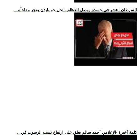
.. السرطان انتشر فى جسده ووصل للعظام.. نجل جو بايدن يفجر مفاجأة
.. كلمة أخيرة -الإعلامي أحمد سالم يعلق على ارتفاع نسب الرسوب في