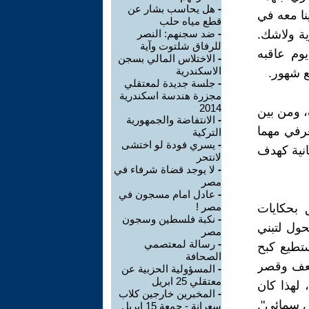
-
هل يحاسب بشار عن
نا معه في
قطع مياه حلب
ية ولاشك.
-
ضد سجنهم: النصر
للرفاق شلتوت وآية
وم عاقبه
-
الاختلاس المالي بسجن
الاسكندرية
 شهور.
-
جلسة جديدة لمعتقلي
مجزرة هندسة اسكندرية
2014
، ومن بين
-
الانتفاضة والجمهورية
عرفي مهما
التركية
-
يسري فودة لو اختشى
انية كهدف
لانتحر
-
لا يوجد قضاة شرفاء في
مصر
-
عادل امام مسجون في
مصر !
 بحكايات
-
نكبة فلسطين وسجون
ول لتبني
مصر
-
رسالة لمعتصمي
أستطيع كبح
الصحافة
ضعف وقصر
-
المسؤولية الحزبية عن
معتقلي 25 ابريل
 لهذا كان
-
المخبرين خارجين كلاب
ض سمائي".
سعرانة - جمعة 15 ابريل