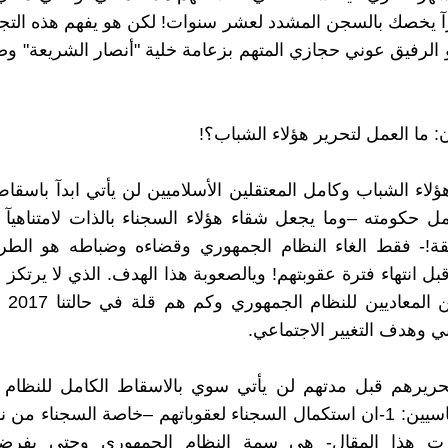
آ يخصك بالسجن المشدد لعشر سنوات! لكن هو يفهم هذه التج
هو الرفيق عوني حجازي المتهم بزعامة خلية "أنصار الشريعة" و
: ما العمل لتحرير هؤلاء الشباب؟!
ؤلاء الشباب وكامل المعتقلين الأسلاميين لن يأتي ابدآ باسق
ل حكومته –وما يجعل شقاء هؤلاء السجناء بالذات لامتناهيآ
قة!- فقط الغاء النظام الجمهوري وقضاءه وضباطه هو الطري
بل انتهاء فترة عقوبتهم! ويالصعوبة هذا الهدف. الذي لا يرتك
طاقاتنا 
بي وهدف التغيير الاجتماعي.
حريرهم قبل مدتهم لن يأتي سوي بالاسقاط الكامل للنظام 
لسببين أساسيين: 1-ان استكمال السجناء لعقوباتهم –خاصة السجناء م
ت هذا المقال- هي سمة النظام الجمهوري وحتي بفرضي