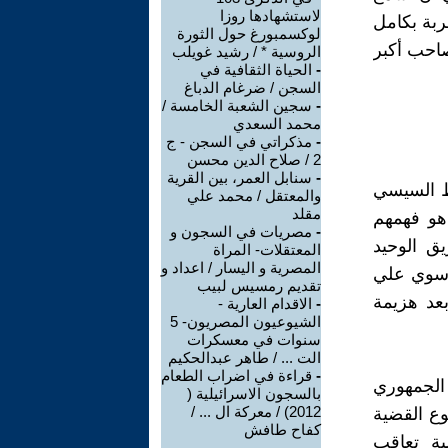
لاستشهادها روزا
ربة بكامل
لوكسمبورغ حول الثورة
صاحب أكبر
الروسية * / رشيد غويلب
-
الحياة الثقافية في
السجن / ضرغام الدباغ
-
سجين الشعبة الخامسة /
محمد السعدي
-
مذكراتي في السجن - ج
2 / صلاح الدين محسن
-
سنابل العمر، بين القرية
اط السيسي
والمعتقل / محمد علي
مقلد
 هو فهمهم
-
مصريات في السجون و
ق الوحيد
المعتقلات- المراة
المصرية و اليسار / اعداد و
ز سوي علي
تقديم رمسيس لبيب
نحن المعاديين للنظام الجمهوري وكم هم قلة في حالتنا 2017 بعد هزيمة
-
الاقدام العارية -
الشيوعيون المصريون- 5
سنوات في معسكرات
الت ... / طاهر عبدالحكيم
-
قراءة في اضراب الطعام
الجمهوري
بالسجون الاسرائيلية (
2012) / معركة ال ... /
ن نوع القضية
كفاح طافش
ة تعاقب