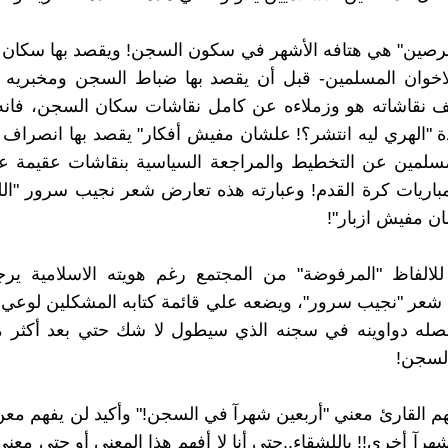
معرصين" هي هتافه الأشهر في سكون السجن! ويقصد بها سكان
خوان المسلمين- قبل أن يقصد بها ضباط السجن ومخبريه 
لف نقاشاته هو وزملاءه عن كامل نقاشات سكان السجن، فانه
ة "الهري ليه انتشر؟! علشان مفيش أفكار" يقصد بها انصراف ا
لمسلمين عن التخطيط والمراجعة السياسية بنقاشات عقيمة 
مباريات كرة القدم! وعبارته هذه تعارض شعر نجيب سرور "ا
ن مفيش ازبار"!
لالفاظ "المرفوضة" من المجتمع رغم هويته الاسلامية يرجع
شعر "نجيب سرور"، ويضعه علي قائمة كتابه المشكلين لوعي 
تصله دواوينه في سجنه الذي سيطول لا شك حتي بعد أكثر م
لسجن!
هم القارئ معني "أربعين شهرآ في السجن!" وأكيد لن يفهم معن
هرآ أخري!! ياللشقاء..حتي أنا لا أفهم هذا المعني أو حتي معن