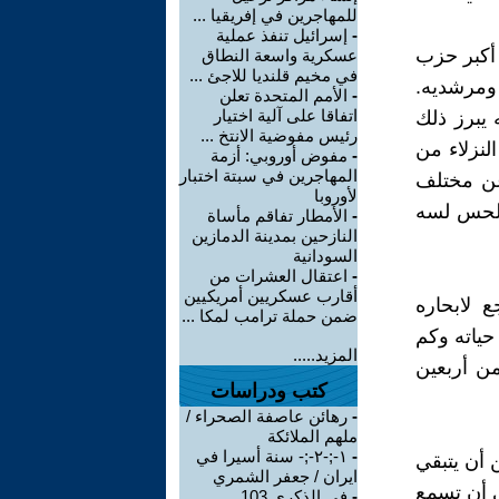
للمهاجرين في إفريقيا ...
-
إسرائيل تنفذ عملية
 أكبر حزب
عسكرية واسعة النطاق
في مخيم قلنديا للاجئ ...
ومرشديه.
-
الأمم المتحدة تعلن
اتفاقا على آلية اختيار
 يبرز ذلك
رئيس مفوضية الانتخ ...
لنزلاء من
-
مفوض أوروبي: أزمة
المهاجرين في سبتة اختبار
عن مختلف
لأوروبا
للحس لسه
-
الأمطار تفاقم مأساة
النازحين بمدينة الدمازين
السودانية
-
اعتقال العشرات من
أقارب عسكريين أمريكيين
 لابحاره
ضمن حملة ترامب لمكا ...
حياته وكم
المزيد.....
ن أربعين
كتب ودراسات
-
رهائن عاصفة الصحراء /
ملهم الملائكة
-
١-;-٢-;- سنة أسيرا في
 أن يتبقي
ايران / جعفر الشمري
ي أن تسمع
-
في الذكرى 103