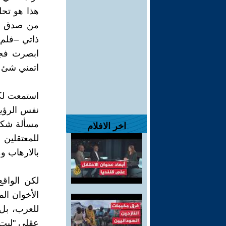
هذا هو تح
من صدق ار
ذاتي –فلم 
ابصرت فجوة
اتمني شئ 
استمعت لكل
نفس الرؤية
مسألة شكلي
اخر الافلام
للمعتقلين
بالارهاب و
لكن الواق
الأخوان ال
للعرب، بل 
عقلي "ليت ك