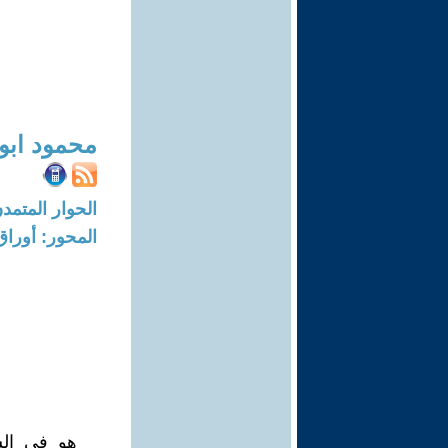
محمود ابو
الحوار المتمدن-العدد: 5531 - 17
المحور: أورا
هو في الس