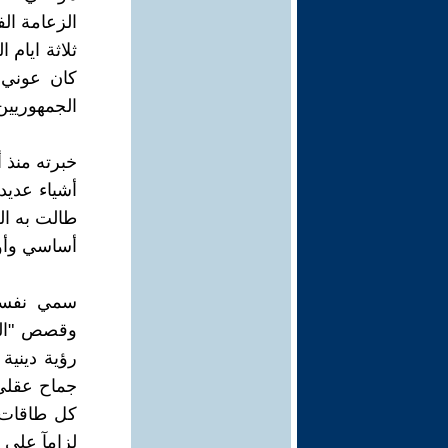
الزعامة ال
ثلاثة ايام
كان عوني 
الجمهوريي
خبرته منذ 
أشياء عديد
طالت به ال
أساسي وأول
سمي نفسه 
وقصص "المس
رؤية دينية 
جماح عقلي
كل طاقات ا
لزامآ علي 