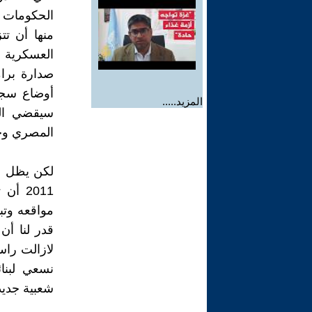
منها أن ت
العسكرية ا
صدارة برا
أوضاع سجن
المزيد.....
سيقضي الث
المصري وحتي
لكن يظل ال
2011 
مواقعه وت
لازالت راس
نسعي لبنائ
شعبية جديد