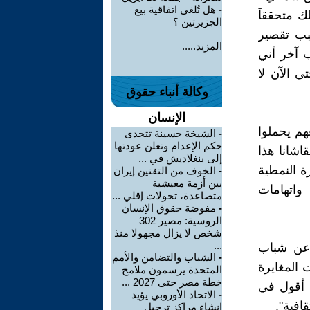
-
هل تُلغى اتفاقية بيع
ك متحققآ
الجزيرتين ؟
بب تقصير
المزيد.....
ب آخر أني
ي الآن لا
وكالة أنباء حقوق
الإنسان
م يحملوا
-
الشيخة حسينة تتحدى
حكم الإعدام وتعلن عودتها
اشانا هذا
إلى بنغلاديش في ...
ة النمطية
-
الخوف من التقنين إيران
بين أزمة معيشية
واتهامات
متصاعدة، تحولات إقلي ...
-
مفوضة حقوق الإنسان
الروسية: مصير 302
شخص لا يزال مجهولا منذ
...
 عن شباب
-
الشباب والتضامن والأمم
 المغايرة
المتحدة يرسمون ملامح
خطة مصر حتى 2027 ...
 أقول في
-
الاتحاد الأوروبي يؤيد
افية".
إنشاء مراكز ترحيل