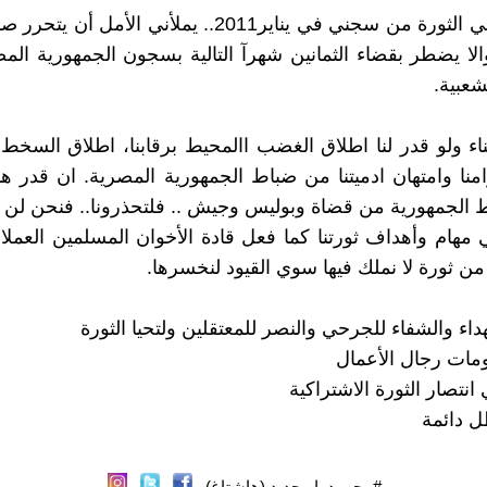
وكما حررتني الثورة من سجني في يناير2011.. يملأني الأمل
والا يضطر بقضاء الثمانين شهرآ التالية بسجون الجمهورية الم
شعبية.
ء ولو قدر لنا اطلاق الغضب االمحيط برقابنا، اطلاق السخط 
امنا وامتهان ادميتنا من ضباط الجمهورية المصرية. ان قدر ه
 الجمهورية من قضاة وبوليس وجيش .. فلتحذرونا.. فنحن لن 
 مهام وأهداف ثورتنا كما فعل قادة الأخوان المسلمين العملاء.
من ثورة لا نملك فيها سوي القيود لنخسرها.
اء والشفاء للجرحي والنصر للمعتقلين ولتحيا الثورة
ات رجال الأعمال
نتصار الثورة الاشتراكية
ل دائمة
#محمود_ابوحديد (هاشتاغ)