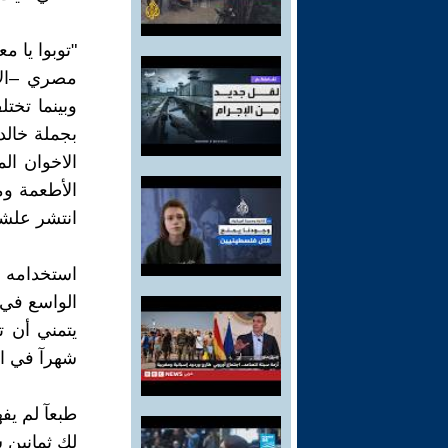
"توبوا يا 
مصري –الا
وبينما تخت
بجملة خالد
الاخوان ا
الأطعمة و
انتشر علشا
استخدامه ل
الواسع في 
يتمني أن 
شهرآ في ا
طبعآ لم يف
لك ثمانين ش