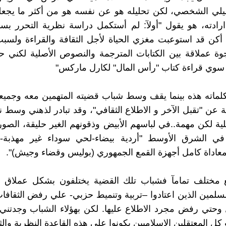
ليلي الشخصي، لكن تحليله هو عن نفسه هو من أكثر ما يجعل
ادته، هو يقول "أولآ: لم أستكمل دراسة نظرية التحرر بس
أكن قد استوعبت مغزي الحياة لأجل الثقافة والقراءة ولسب
 عملاقة بين الكتابات المترجمة والنصوص الأصلية لكني حت
سوي قراءة كتاب "رأس المال" لكارل ماركس"
ماته هذه بينما يقف وسط شباب قضيته المتهمين معه وجميعه
 عن "تقبل الآخر و الاطلاع الثقافي"، وقد تبادر لذهني وسط نق
ة لكن مهمة..في لباسهم الأبيض وذقونهم الغير حليقة، الصور
 في الشرق الأوسط "أردية بيضاء-لحي سوداء غير مهذبة- 
معاداة كامل أجهزة القمع الجمهوري (بوليس وقضاء وجيش)".
ع مختلف تمامآ فشباب تلك القضية يختلفون بشكل عملاق
مسلمين الذين اعتادوا –تربية وتنميط حزبي- علي رفض الثقافات
وحتي رفض مجرد الاطلاع عليها. لكن بهؤلاء الشباب وجدتني
ل المعتقلين الاسلاميين يكونوا علي هذه القاعدة النظرية والثق