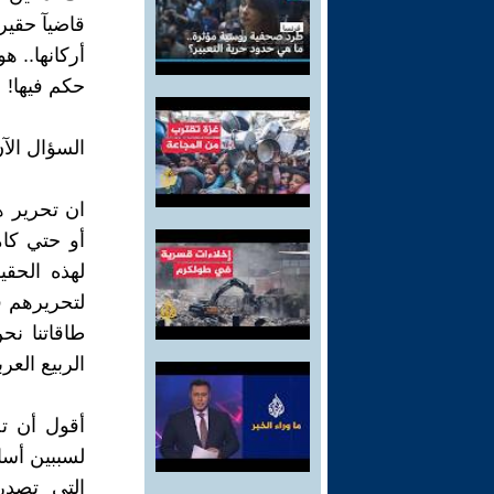
قاضيآ حقير
أركانها.. 
حكم فيها!
السؤال الآن
ان تحرير ه
أو حتي كام
لهذه الحقي
لتحريرهم ق
الربيع العر
أقول أن ت
التي تصدر