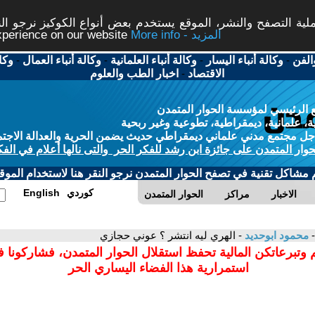
ة التصفح والنشر، الموقع يستخدم بعض أنواع الكوكيز نرجو النق
More info - المزيد
experience on our website
الفن
-
وكالة أنباء اليسار
-
وكالة أنباء العلمانية
-
وكالة أنباء العمال
-
وكا
الاقتصاد
-
اخبار الطب والعلوم
 الرئيسي لمؤسسة الحوار المتمدن
، علمانية، ديمقراطية، تطوعية وغير ربحية
ل مجتمع مدني علماني ديمقراطي حديث يضمن الحرية والعدالة الاجتم
حوار المتمدن على جائزة ابن رشد للفكر الحر والتى نالها أعلام في الفك
م مشاكل تقنية في تصفح الحوار المتمدن نرجو النقر هنا لاستخدام الموقع
كوردي
English
الاخبار
مراكز
الحوار المتمدن
-
محمود ابوحديد
- الهري ليه انتشر ؟ عوني حجازي
 وتبرعاتكن المالية تحفظ استقلال الحوار المتمدن، فشاركونا 
استمرارية هذا الفضاء اليساري الحر