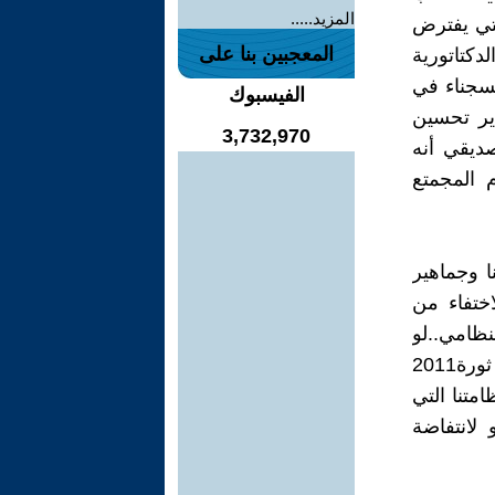
المزيد.....
ة والتي يفترض
المعجبين بنا على
كتاتورية
لسجناء في
الفيسبوك
ير تحسين
3,732,970
ديقي أنه
 المجمتع
ا وجماهير
اختفاء من
ظامي..لو
قدر لنا أن تندلع انتفاضة جديدة بصرنا فلاشك سننتصر، ذلك أن دروس ثورة2011
تنا التي
 لانتفاضة