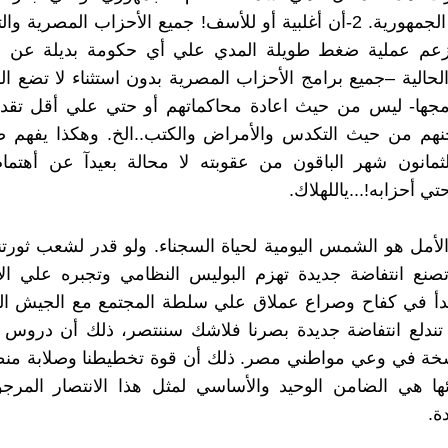
الحكومات الجمهورية. 2-أن أغلبية أو للأسف! جميع الأحزاب المصري
تزعم عملية ضغط طويلة المدي علي أي حكومة بديلة عن الد
لحالية –جميع برامج الأحزاب المصرية بدون استثناء لا تضع ا
مجها- ليس من حيث اعادة محاكماتهم أو حتي علي أقل تقد
هم من حيث التكدس والأمراض والكتب..الخ. وهكذا يفهم ص
مانون شهر الباقون من عقوبته لا محالة بعيدآ عن أهتمام
 أحزابه!...ياللهلاك.
أمل هو الشمس اليومية لحياة السجناء. ولو قدر لشعب ثورتن
أن تصنع انتفاضة جديدة تهزم البوليس النظامي وتجبره علي ال
بدأ في كفاح وصراع عملاق علي سلطة المجتمع مع الجيش الن
خة في وعي مواطني مصر. ذلك أن قوة تخطيطنا وصلابة منظام
ها هي الضامن الوحيد والأساسي لمثل هذا الانتصار المرجو
ة.