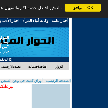
موافق - OK
لتوفير افضل خدمة لكم ولتسهيل عملي
أخبار عامة
-
وكالة أنباء المرأة
-
اخبار الأدب و
الموقع
يسارية
"من أج
حاز ال
إذا لديك
الزوار
اضافة/خدمات
بحث/الارشيف
الصفحة الرئيسية
-
أوراق كتبت في وعن السجن
تبرعاتكم