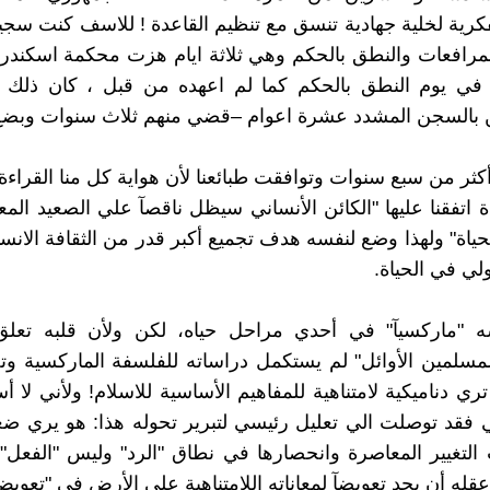
فكرية لخلية جهادية تنسق مع تنظيم القاعدة ! للاسف كنت سجي
 المرافعات والنطق بالحكم وهي ثلاثة ايام هزت محكمة اسكندر
في يوم النطق بالحكم كما لم اعهده من قبل ، كان ذلك ي
ن بالسجن المشدد عشرة اعوام –قضي منهم ثلاث سنوات وبضع
أكثر من سبع سنوات وتوافقت طبائعنا لأن هواية كل منا القراءة
ة اتفقنا عليها "الكائن الأنساني سيظل ناقصآ علي الصعيد الم
حياة" ولهذا وضع لنفسه هدف تجميع أكبر قدر من الثقافة الانس
ي في الحياة.
"ماركسيآ" في أحدي مراحل حياه، لكن ولأن قلبه تعلق
لمين الأوائل" لم يستكمل دراساته للفلسفة الماركسية وتح
تري دناميكية لامتناهية للمفاهيم الأساسية للاسلام! ولأني لا 
 فقد توصلت الي تعليل رئيسي لتبرير تحوله هذا: هو يري 
لتغيير المعاصرة وانحصارها في نطاق "الرد" وليس "الفعل"،
عقله أن يجد تعويضآ لمعاناته اللامتناهية علي الأرض في "تعوي