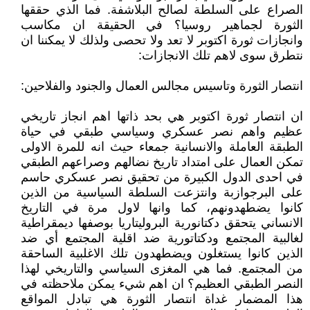
الصراع على السلطة لصالح البلاشفة. فما الذي حققها
الثورة لجماهير روسيا؟ في الحقيقة ان مكاسب
وانجازات ثورة اكتوبر لا تعد ولا تحصى ولذلك لا يمكننا ان
نتطرق سوى لاهم تلك الانجازات:
انتصار الثورة وتاسيس مجالس العمال والجنود والفلاحين:
ان انتصار ثورة اكتوبر هي بحد ذاتها اهم انجاز تاريخي
عظيم واهم نصر عسكري وسياسي طبقي في حياة
الطبقة العاملة والانسانية جمعاء حيث انه للمرة الاولى
تمكن العمال على امتداد تاريخ نضالهم وصراعهم الطبقي
في احدى الدول الكبيرة من تحقيق نصر عسكري حاسم
على البرجوازبة وانتزعت السلطة السياسية من الذين
كانوا يضطهدونهم، كما وانها لاول مرة في التاريخ
الانساني يتحقق دكتانورية البروليتاريا بوصفها ديمقراطية
لغالبية المجتمع ودكتاتورية ضد اقلية المجتمع أي ضد
الذين كانوا يستغلون ويضطهدون تلك الاغلبية الساحقة
من المجتمع. فما هي المغزى السياسي والتاريخي لهذا
النصر الطبقي العظيم؟ ان اهم شيء يمكن ملاحظته في
هذا المضمار غداة انتصار الثورة هي تبادل المواقع