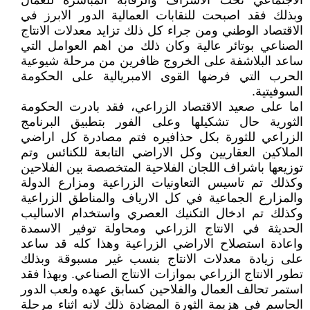
الاجتماعي تحت الاشراف والرقابة المباشرة للعمال
وبذلك فقد اصبحت للنقابات العمالية الدور الابرز في
الاقتصاد الوطني ومن جراء كل ذلك تزايد معدلات الانتاج
الصناعي بوتائر عالية وكان ذلك من اهم العوامل التي
ساعد البلاشفة على الخروج ظافرين من مرحلة شيوعية
الحرب التي فرضها القوى الامبريالية على الحكومة
السوفيتية.
اما على صعيد الاقتصاد الزراعي، فقد بادرت الحكومة
الثورية حال تشكيلها وعلى الفور بتطبيق البرنامج
الزراعي للثورة بكل حذافيره فتم مصادرة كل اراضي
الملاكين العقاريين وكل الاراضي التابعة للكنائس وتم
توزيعها باشراف اللجان الفلاحية المتخصصة بين الفلاحين
وكذلك تم تاسيس التعاونيات الزراعية ومزارع الدولة
والمزارع الجماعية في كل الارياف والمناطق الزراعية
وكذلك تم ادخال التكنيك العصري واستخدام الاساليب
الحديثة في الانتاج الزراعي ومحاولة توفير الاسمدة
واعادة استصلاح الاراضي الزراعية وهذا كله قد ساعد
على زيادة معدلات الانتاج بنسب غير مسبوقة وبذلك
تطور الانتاج الزراعي بموازات الانتاج الصناعي. وبهذا فقد
استمر تحالف العمال والفلاحين كسابق عهده ولعب الدور
الحاسم في هزيمة الثورة المضادة ذلك لانه اثناء مرحلة