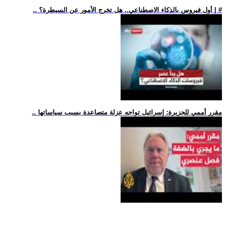
.. أول فيروس بالذكاء الاصطناعي.. هل تخرج الأمور عن السيطرة؟ | #
.. مقرر أممي للجزيرة: إسرائيل تواجه عزلة متصاعدة بسبب سياساتها