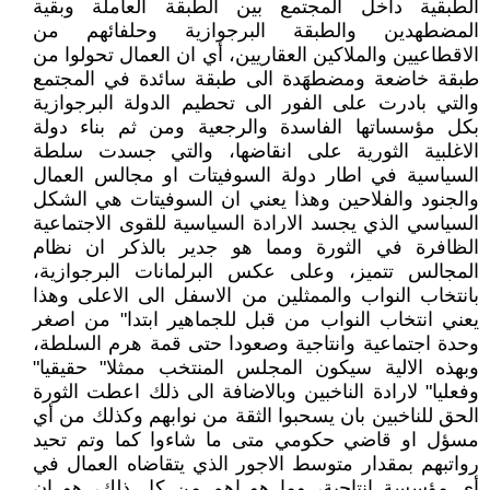
الطبقية داخل المجتمع بين الطبقة العاملة وبقية
المضطهدين والطبقة البرجوازية وحلفائهم من
الاقطاعيين والملاكين العقاريين، أي ان العمال تحولوا من
طبقة خاضعة ومضطهَدة الى طبقة سائدة في المجتمع
والتي بادرت على الفور الى تحطيم الدولة البرجوازية
بكل مؤسساتها الفاسدة والرجعية ومن ثم بناء دولة
الاغلبية الثورية على انقاضها، والتي جسدت سلطة
السياسية في اطار دولة السوفيتات او مجالس العمال
والجنود والفلاحين وهذا يعني ان السوفيتات هي الشكل
السياسي الذي يجسد الارادة السياسية للقوى الاجتماعية
الظافرة في الثورة ومما هو جدير بالذكر ان نظام
المجالس تتميز، وعلى عكس البرلمانات البرجوازية،
بانتخاب النواب والممثلين من الاسفل الى الاعلى وهذا
يعني انتخاب النواب من قبل للجماهير ابتدا" من اصغر
وحدة اجتماعية وانتاجية وصعودا حتى قمة هرم السلطة،
وبهذه الالية سيكون المجلس المنتخب ممثلا" حقيقيا"
وفعليا" لارادة الناخبين وبالاضافة الى ذلك اعطت الثورة
الحق للناخبين بان يسحبوا الثقة من نوابهم وكذلك من أي
مسؤل او قاضي حكومي متى ما شاءوا كما وتم تحيد
رواتبهم بمقدار متوسط الاجور الذي يتقاضاه العمال في
أي مؤسسة انتاجية، وما هو اهم من كل ذلك، هو ان