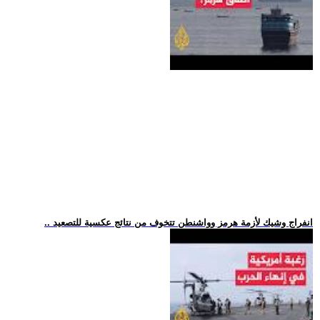
.. انفراج وشيك لأزمة هرمز وواشنطن تتخوف من نتائج عكسية للتصعيد