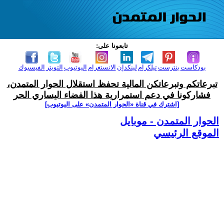
تابعونا على:
بودكاست
بنترست
تيلكرام
لينكدإن
الانستغرام
اليوتيوب
التويتر
الفيسبوك
تبرعاتكم وتبرعاتكن المالية تحفظ استقلال الحوار المتمدن،
فشاركونا في دعم استمرارية هذا الفضاء اليساري الحر
[اشترك في قناة ‫«الحوار المتمدن» على اليوتيوب]
الحوار المتمدن - موبايل
الموقع الرئيسي