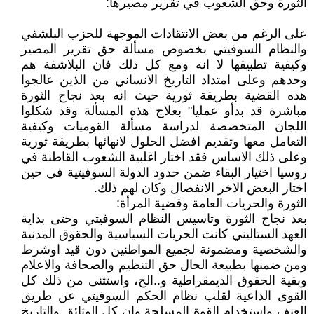
الثورة وحق الشعوب في تقرير مصيرها:
على الرغم من بعض الانتقادات الموجهة للحزب البلشفي
والنظام السوفيتي بخصوص مسألة حق تقرير المصير
وكيفية تطبيقها لا انه ومع كل ذلك فان البلاشفة هم
وحدهم وعلى امتداد التاريخ الانساني من الذين عالجوا
هذه القضية بطريقة ثورية حيث انه بعد نجاح الثورة
مباشرة قد بدأو عمليا" بعلاج هذه المسألة وقد شكلوا
اللجان المتخصصة لدراسة مسألة القوميات وكيفية
التعامل معها وتقديم افضل الحلول لانهائها بطريقة ثورية
وعلى ذلك الاساس فقد اختار اغلبية الشعوب القاطنة في
روسيا اختيار البقاء ضمن حدود الدولة السوفيتية في حين
اختار البعض الاخر الانفصال وكان لهم ذلك.
الثورة والحريات العامة وقضية المرأة:
بعد نجاح الثورة وتاسيس النظام السوفيتي وحتى بداية
العهد الستاليني كانت الحريات السياسية والحقوق المدنية
والشخصية ومضمونة لجميع المواطنين دون قيد اوشرط
ومن ضمنها بطبيعة الحال حق التنظيم والصحافة والاعلام
وبقية الحقوق الديمقراطية و..الخ، واستثنى من ذلك كل
القوى الداعية لقلب نظام الحكم السوفيتي عن طريق
العنف واستخدام القوة المسلحة وان كل الوثائق والتاريخ