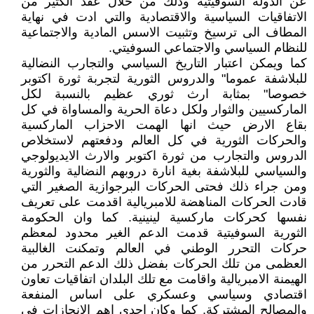
عن الدولة السوفيتية وذلك من خلال عقد الكثير من
الاتفاقيات السياسية والاقتصادية والتي ادت في نهاية
المطاف الى ترسيخ وتثبيت الاسس المادية والاجتماعية
للنظام السياسي والاجتماعي السوفيتي.
كما ويمكن اعتبار التاريخ السياسي والتجارب النضالية
للبلاشفة عموما" والدروس الثورية لتجربة ثورة اكتوبر
خصوصا" بمثابة ارث ثوري عظيم بالنسبة لكل
الماركسيين والثوار ولكل دعاة الحرية والمساواة في كل
بقاع الارض حيث انها الهمت الاحزاب الماركسية
والحركات الثورية في كل العالم ودفعتهم لاستخلاص
الدروس والتجارب من ثورة اكتوبر والارث الايديولوجي
والسياسي للبلاشفة بغية انارة دروبهم النضالية والثورية
ومن جراء ذلك فحتى الحركات البرجوازية الصغير التي
قادت الحركات المناهضة للامبريالية اقدمت على تعريف
نفسها كحركات ماركسية لينينية. كما وان الحكومة
الثورية السوفيتية قدمت الدعم الغير محدود لمعظم
حركات التحرر الوطني في العالم وتمكنت الغالبية
العظمى من تلك الحركات بفضل ذلك الدعم التحرر من
الهيمنة الامبريالية واقامت مع تلك البلدان اتفاقيات تعاون
اقتصادي وسياسي وعسكري على اساس المنفعة
والمصالح المشتركة, كما وكان احدى اهم الانجازات في