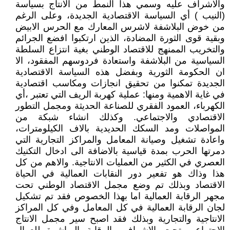
والاشراف عليه وسمي هذا النمط من الانتاج بسياسة
(النيب ) أي السياسة الاقتصادية الجديدة، وعلى الرغم
من خوض البلاشفة لاشرس المعارك مع الحرس الابيض
وبقية قوى الثورة المضادة، الذين ارتكبوا افضع الجرائم
والتخريب الممنهج للاقتصاد الوطني بغية انتزاع السلطة
السياسية من البلاشفة واستعادة فردوسهم المفقود، الا
ان الحكومة الثورية وبفضل هذه السياسة الاقتصادية
الجديدة تمكنوا من تحقيق انجازات ومكاسب اقتصادية
في غاية الاهمية ومنها: عملية كهربة الريف التي تعتبر ،أي
الكهرباء، العمود الفقري للصناعة الحديثة ومجمل التطور
الاقتصادي والاجتماعي. وكذلك انشاء شبكة من
المواصلات ومد السكك الحديدية بالاف الكيلومترات،
واعادة تشغيل وصيانة المعامل والمراكز التجارية التي
دمرتها الحرب بمدة قياسية بالاضافة الى ادخال التكنيك
العصري في الكثير من العمليات الانتاجية. والاهم من كل
هذا وذاك هو تفعير دور النقابات العمالية في الحياة
الاقتصاد وبذلك تم وضع مجمل الاقتصاد الوطني تحت
مجهر الرقابة العمالية اما بهذا الخصوص فقد تم تشكيل
لجان الرقابة العمالية في كل المعامل وفي كل المراكز
الانتاجية والتجارية وبذلك فقد اصبح سير مجمل الانتاج