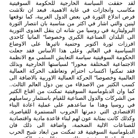
لقد حققت السياسة الخارجية للحكومة السوفيتية
مكاسب وانجازات في غاية الاهمية. فبعد ان تلاشت
فرص اندلاع الثورة في بعض الدول الغربية، كما توقعها
لينين والتي اشار في اكثر من مناسبة بان انتصار الثورة
البروليتارية في روسيا من شانه ان ينقل العدوى الثورية
الى البلدان الصناعية الكبرى وخصوصا" المانيا كاحدى
افرزات ثورة اكتوبر وحتمية تاثيرها على الاوضاع
السياسية في العالم. وعلى هذا الأساس فقد جعلت
الحكومة السوفيتية سياسة التعايش السلمي مع الانظمة
الاجتماعية المختلفة محورا" لسياستها الخارجية وبذلك
فقد تمكنوا اكتساب احترام وتعاطف الحركة العمالية
العالمية وخصوصا" الحركة العمالية الاوربية بالاضافة الى
كسب الكثير من الاصدقاء من بين دول العالم الثالث..
كما وان الدبلوماسية السوفيتية تمكنت من اقناع الكثير
من الشركات والدول الصناعية للقيام باستثمار رساميلهم
في روسيا وهذا ما ساعدهم على عملية اعادة البناء
الاقتصادي التي دمرتها الحروب المستمرة للقياصرة،
وكذلك كانت بمثابة عون لهم لبناء قاعدة مادية واقتصادية
للصناعات الالية الضخمة، واضافة الى ذلك فان
الدبلوماسية السوفيتية قد تمكنت من ابعاد شبح الحرب