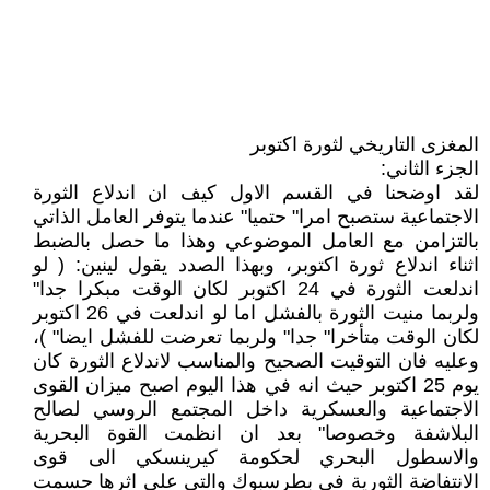
المغزى التاريخي لثورة اكتوبر
الجزء الثاني:
لقد اوضحنا في القسم الاول كيف ان اندلاع الثورة
الاجتماعية ستصبح امرا" حتميا" عندما يتوفر العامل الذاتي
بالتزامن مع العامل الموضوعي وهذا ما حصل بالضبط
اثناء اندلاع ثورة اكتوبر، وبهذا الصدد يقول لينين: ( لو
اندلعت الثورة في 24 اكتوبر لكان الوقت مبكرا جدا"
ولربما منيت الثورة بالفشل اما لو اندلعت في 26 اكتوبر
لكان الوقت متأخرا" جدا" ولربما تعرضت للفشل ايضا" )،
وعليه فان التوقيت الصحيح والمناسب لاندلاع الثورة كان
يوم 25 اكتوبر حيث انه في هذا اليوم اصبح ميزان القوى
الاجتماعية والعسكرية داخل المجتمع الروسي لصالح
البلاشفة وخصوصا" بعد ان انظمت القوة البحرية
والاسطول البحري لحكومة كيرينسكي الى قوى
الانتفاضة الثورية في بطرسبوك والتي على اثرها حسمت