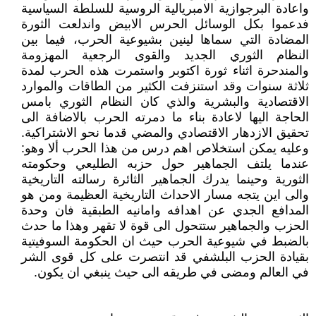
واعادة البرجوازية الامبريالية الروسية للسلطة السياسية
فدعموا بكل الوسائل الحرس الابيض واندلعت الثورة
المضادة التي سماها لينين بشيوعية الحرب، فيما بين
النظام الثوري الجديد والقوى الرجعية المهزومة
والمندحرة اثناء ثورة اكتوبر واستمرت هذه الحرب لمدة
ثلاثة سنوات وقد استنزفت الكثير من الطاقات والموارد
الاقتصادية والبشرية والذي كان النظام الثوري بامس
الحاجة اليها لاعادة بناء ما دمرته الحرب بالاضافة الى
تحقيق الازدهار الاقتصادي والمضي قدما نحو الاشتراكية.
وعليه يمكن استخلاص اهم درس من هذا الحرب ألا وهو:
عندما يلتف الجماهير حول حزبه الطليعي وحكومته
الثورية وحينما يدرك الجماهير الثائرة رسالته التاريخية
والى اين يتجه مسار الاحداث التاريخية العظيمة ومن هو
المدافع الجدي عن اهدافه وامانيه الطبقية فان وحدة
الحزب والجماهير ستتحول الى قوة لا تقهر وهذا ما حدث
بالضبط في شيوعية الحرب حيث ان الحكومة السوفيتية
بقيادة الحزب البلشفي قد انتصرت على كل قوى الشر
في العالم ومضى في طريقه الى حيث ينبغي ان يكون.