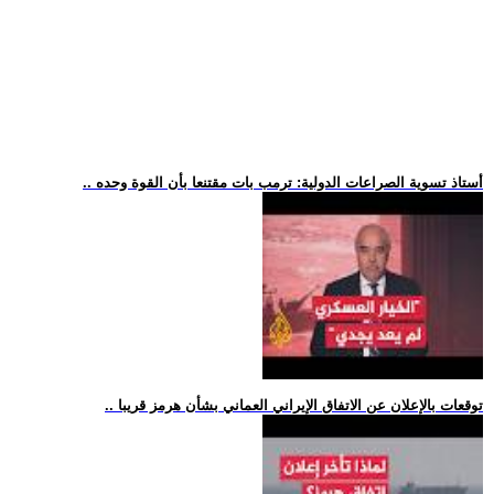
.. أستاذ تسوية الصراعات الدولية: ترمب بات مقتنعا بأن القوة وحده
.. توقعات بالإعلان عن الاتفاق الإيراني العماني بشأن هرمز قريبا