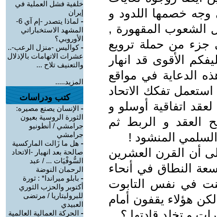
خلفية فشل العملية في
ي وجه خصمها اللدود و
إيران
-
لماذا يتصدر -إم آي 6-
ل الشعوب المقهورة ,
المشهد الاستخباراتي
الأوروبي؟
 جزء من حملة ترويع
-
كواليس -منزل الرعب-..
عشرات الاتهامات بالإذلال
يفكم الأقوى قد انهار
والتعنيف تلاح ...
ه الدعاية في مواقع
المزيد.....
 استعمل تفكك الاتحاد
كتب ودراسات
لعقد اتفاقية أوسلو و
-
الإنسان يصنع مصيره:
الثورة الروسية بعيون
تح العقد و الربط ثم
جرامشي / أنطونيو
السلمي المنشود !
جرامشي
-
هل ما زَالت الماركسية
لى أن القرن العشرين
صالحة بعد انهيار -الاتحاد
السُّوفْيَات ... / عبد
سعة النطاق في أنحاء
الرحمان النوضة
-
بابلو ميراندا* : ثورة
فنت في نفس التابوت
أكتوبر والحزب الثوري
للبروليتاريا / مرتضى
كن هؤلاء يقفون أمام
العبيدي
ت و تخلد قادتها ؟
-
الحركة العمالية العالمية