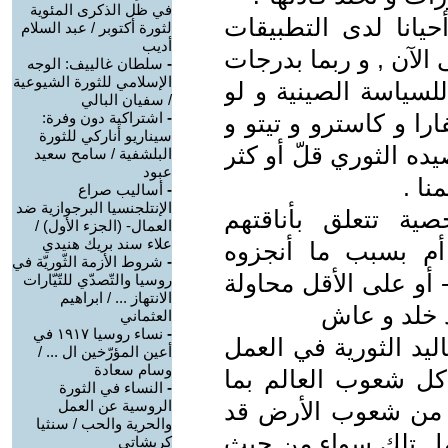
في ظل الذكرى المئوية
حيانا لدى التطبيقات
لثورة أكتوبر / عبد السلام
أديب
ى الآن , و ربما بدرجات
-
سلطان غالييف: الوجه
الإسلامي للثورة الشيوعية
لسياسة الصينية و لو
/ سفيان البالي
را و كاسترو و تيتو و
-
اشتراكية دون وفرة:
سيناريو أناركي للثورة
ده الثوري قلّ أو كثر
البلشفية / سامح سعيد
عبود
نا .
-
أساليب صراع
الإنتلجنسيا البرجوازية ضد
ية تتعلق بأناقتهم
العمال- (الجزء الأول) /
علاء سند بريك هنيدي
أم بسبب ما أنجزوه
-
شروط الأزمة الثّوريّة في
أو على الأقل محاولة
روسيا والتّصدّي للتّيّارات
الانتهاز ... / ابراهيم
 خلد و عاش
العثماني
-
نساء روسيا ١٩١٧ في
اليد الثورية في العمل
أعين المؤرّخين ال ... /
وسام سعادة
كل شعوب العالم بما
-
النساء في الثورة
را من شعوب الأرض قد
الروسية عن العمل
والحرية والحب / سنثيا
مل تلك سواء من حيث
كريشاتي