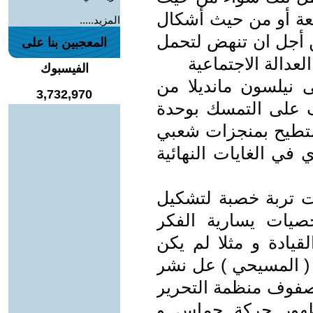
يعة أو من حيث أشكال
المزيد.....
من أجل ان تنهض لتحمل
المعجبين بنا على
عدالة الاجتماعية
الفيسبوك
نيلسون مانديلا من
3,732,970
 على التمسك بوحدة
 ستطيح بمنجزات شعبي
 في الغايات النهائية
ت تربة خصبة لتشكيل
صيات يسارية الفكر
قيادة و مثلا لم يكن
( المسيحي ) عل نشر
ي صفوف منظمة التحرير
نذ سنة 1979 قبل ظهور حركة حماس و