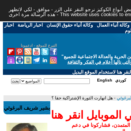
 أنواع الكوكيز نرجو النقر على الزر - موافق - لكي لاتظهر
This website uses cookies to ensure you ge
وكالة أنباء العمال
-
وكالة أنباء حقوق الإنسان
-
اخبار الرياضة
-
اخبار
لوم
التبرع للموقع - ادعمونا
حرية والعدالة الاجتماعية للجميع
"
تى نالها أعلام في الفكر والثقافة
قر هنا لاستخدام الموقع البديل
كوردي
English
برغوثي
- هل انهارت الثورة الإشتراكية حقا ؟
بشير شريف البرغوثي
لموبايل انقر هنا
 المتمدن، فشاركونا في دعم