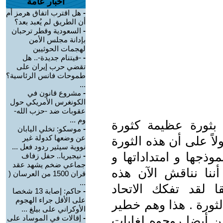
أخبار عامة
-
هل اقترب اتفاق هرمز أم
أن الطريق لم يُعبد بعد؟
-
السعودية وقطر ترحبان
بإدانة مجلس الأمن
لهجمات الحوثيين
-
-فيتنام جديدة-.. هل
تقضي حرب إيران على
طموحات فانس الرئاسية؟
...
-
مشروع قانون في
الكونغرس الأمريكي حول
عقوبات ضد -حزب الله-
وم ...
بثورة عظيمة كثورة
-
موسكو: تخلي اليابان
عن وضعها كدولة غير
أولاً على أن هذه الثورة
نووية سيثير ردود فعل ...
وذجها و امتداداتها و
-
نيجيريا.. حفل زفاف
جماعي ضخم يشهد عقد
ننا نناقش الآن هذه
قران 1500 من العرسان (
...
 لقد تفكك الاتحاد
-
حاكم: إصابة 13 شخصا
على الأقل جراء الهجوم
لثورة . هذا وهم خطير
الأوكراني على بيلغ ...
ن أيضا روجوه لغايات
-
إقالات في الموساد على