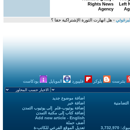
برغوثي
- هل انهارت الثورة الإشتراكية حقا ؟
بنترست
بلوكر
فليبورد
الموبايل
بودكاست
اضافة موضوع جديد
التضامنية
اضافة خبر
إضافة يوتيوب-فلم إلى يوتيوب التمدن
إضافة كتاب إلى مكتبة التمدن
Add new article - English
أضف حملة
3,732,97
تعديل الموقع الفرعي للكاتب-ة